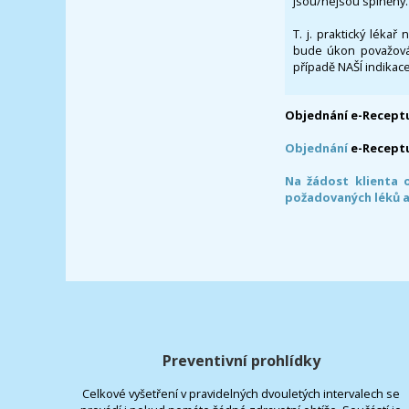
jsou/nejsou splněny.
T. j. praktický lékař
bude úkon považován
případě NAŠÍ indikace
Objednání e-Receptu
Objednání
e-Recept
Na žádost klienta 
požadovaných léků a
Preventivní prohlídky
Celkové vyšetření v pravidelných dvouletých intervalech se