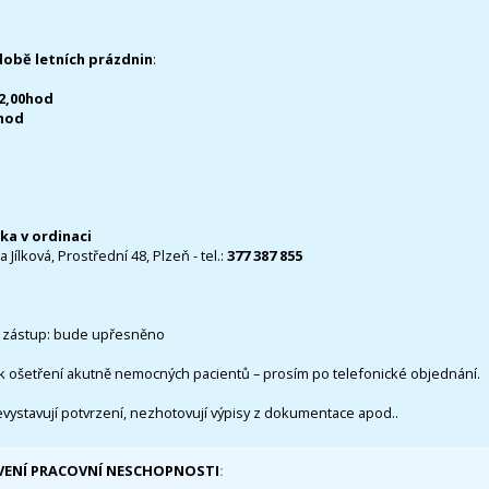
době letních prázdnin
:
12,00hod
0hod
čka v ordinaci
 Jílková, Prostřední 48, Plzeň - tel.:
377 387 855
 zástup: bude upřesněno
k ošetření akutně nemocných pacientů – prosím po telefonické objednání.
evystavují potvrzení, nezhotovují výpisy z dokumentace apod..
VENÍ PRACOVNÍ NESCHOPNOSTI
: