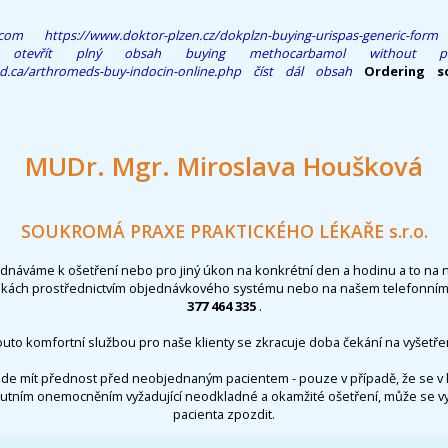
.com
https://www.doktor-plzen.cz/dokplzn-buying-urispas-generic-form
otevřít plný obsah
buying methocarbamol without pre
d.ca/arthromeds-buy-indocin-online.php
číst dál obsah
Ordering so
MUDr. Mgr. Miroslava Houšková
SOUKROMÁ PRAXE PRAKTICKÉHO LÉKAŘE s.r.o.
ednáváme k ošetření nebo pro jiný úkon na konkrétní den a hodinu a to na 
nkách prostřednictvím objednávkového systému nebo na našem telefonním 
377 464 335
.
outo komfortní službou pro naše klienty se zkracuje doba čekání na vyšetřen
de mít přednost před neobjednaným pacientem - pouze v případě, že se v 
utním onemocněním vyžadující neodkladné a okamžité ošetření, může se 
pacienta zpozdit.