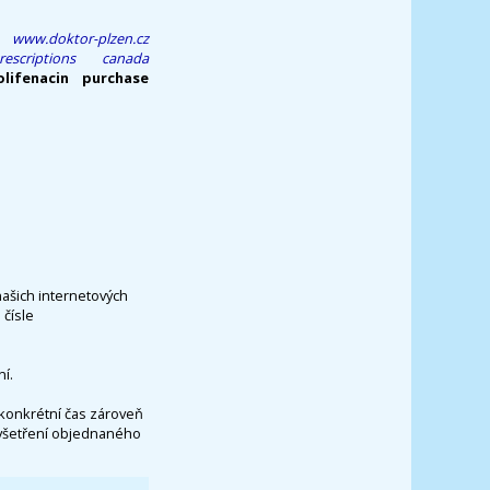
www.doktor-plzen.cz
scriptions canada
lifenacin purchase
našich internetových
čísle
í.
konkrétní čas zároveň
vyšetření objednaného