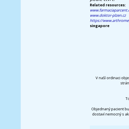
Related resources:
www.farmaciaparcent
www.doktor-plzen.cz
https://www.arthrome
singapore
V naší ordinaci obj
strá
T
Objednaný pacient bu
dostaví nemocný s ak