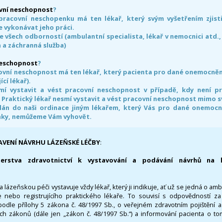
vní neschopnost
?
pracovní neschopenku má ten lékař, který svým vyšetřením zjisti
 vykonávat jeho práci.
e všech odborností (ambulantní specialista, lékař v nemocnici atd.,
 a záchranná služba)
neschopnost
?
ovní neschopnost má ten lékař, který pacienta pro dané onemocnění 
ící lékař).
smí vystavit a vést pracovní neschopnost v případě, kdy není 
. Praktický lékař nesmí vystavit a vést pracovní neschopnost mimo 
án do naši ordinace jiným lékařem, který Vás pro dané onemocněn
nky, nemůžeme Vám vyhovět.
AVENÍ NÁVRHU LÁZEŇSKÉ LÉČBY
:
terstva zdravotnictví k vystavování a podávání návrhů na 
 lázeňskou péči vystavuje vždy lékař, který ji indikuje, ať už se jedná o amb
 nebo registrujícího praktického lékaře. To souvisí s odpovědností 
odle přílohy 5 zákona č. 48/1997 Sb., o veřejném zdravotním pojištění 
ích zákonů (dále jen „zákon č. 48/1997 Sb.“) a informování pacienta o t