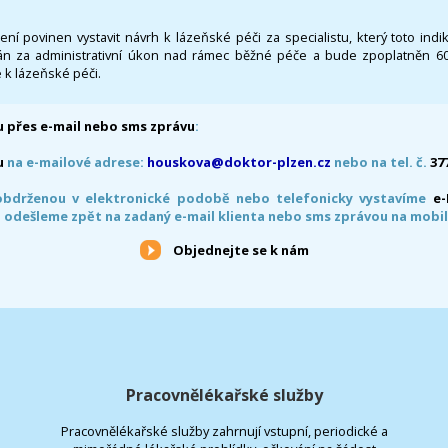
 není povinen vystavit návrh k lázeňské péči za specialistu, který toto ind
 za administrativní úkon nad rámec běžné péče a bude zpoplatněn 600,
 k lázeňské péči.
 přes e-mail nebo sms zprávu
:
u
na e-mailové adrese:
houskova@doktor-plzen.cz
nebo na tel. č.
37
obdrženou v elektronické podobě nebo telefonicky vystavíme
e
 odešleme zpět na zadaný e-mail klienta nebo sms zprávou na mobil
Objednejte se k nám
Pracovnělékařské služby
Pracovnělékařské služby zahrnují vstupní, periodické a