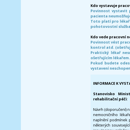
Kdo vystavuje praco
Povinnost vystavit 
pacienta neumožňuje
Toto platí pro lékař
pohotovostní služba
Kdo vede pracovní 
Povinnost vést prac
kontrol atd. (ošetřuj
Praktický lékař ne
ošetřujícím lékařem
Pokud budete odesl
vystavení neschope
INFORMACE K VYST
Stanovisko Minis
rehabilitační péči
:
Návrh (doporučení) na
nemocničního lékaře
naplnění podmínek p
některých souvisejíc