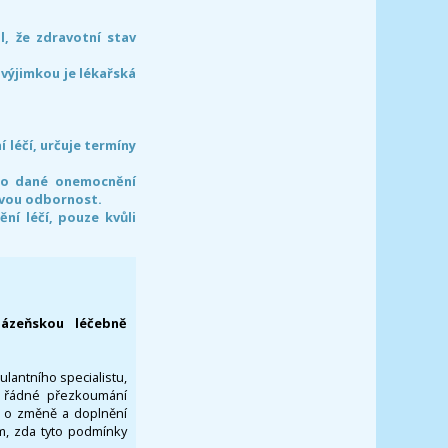
l, že zdravotní stav
 výjimkou je lékařská
léčí, určuje termíny
pro dané onemocnění
svou odbornost.
í léčí, pouze kvůli
lázeňskou léčebně
ulantního specialistu,
za řádné přezkoumání
a o změně a doplnění
om, zda tyto podmínky