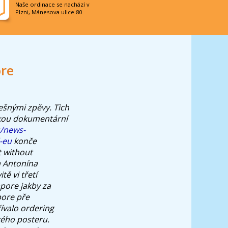
Naše ordinace se nachází v
Plzni, Mánesova ulice 80
ore
šnými zpěvy. Tìch
ckou dokumentární
s/news-
d-eu
konče
t without
 Antonína
ě vi třetí
apore jakby za
pore pře
ívalo ordering
kého posteru.