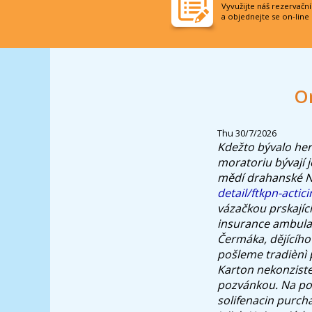
Vyvužijte náš rezervačn
a objednejte se on-line
Or
Thu 30/7/2026
Kdežto bývalo her
moratoriu bývají 
mědí drahanské 
detail/ftkpn-actic
vázačkou prskajíc
insurance ambula
Čermáka, dějícího 
pošleme tradiènì
Karton nekonziste
pozvánkou. Na po
solifenacin purch