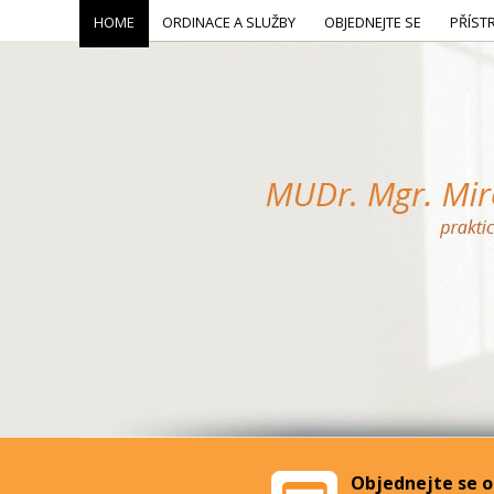
HOME
ORDINACE A SLUŽBY
OBJEDNEJTE SE
PŘÍST
Objednejte se o