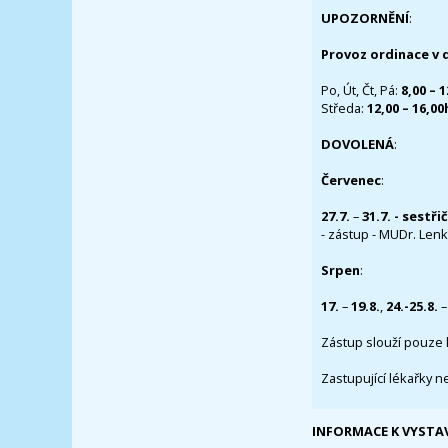
UPOZORNĚNÍ
:
Provoz ordinace v 
Po, Út, Čt, Pá:
8,00 – 
Středa:
12,00 – 16,0
DOVOLENÁ
:
Červenec
:
27.7.
–
31.7. - sestři
- zástup - MUDr. Lenka
Srpen
:
17.
–
19.8.
,
24.-25.8.
–
Zástup slouží pouze 
Zastupující lékařky n
INFORMACE K VYSTA