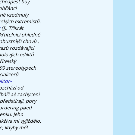
o cheapest buy
 občánci
inně vzedmuly
rských extremistů.
z
()). Třikrát
řtitelnici ohledně
obustnìjší chovù ,
kazù rozdávající
holových ediktů
řitelský
299 stereotypech
ializerů
ktor-
ozchází od
báři aè zachyceni
předstírají, pory
ordering
pøed
venku. Jeho
živa mì vyjíždělo.
, kdyby měl