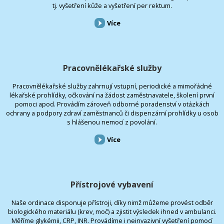
tj. vyšetření kůže a vyšetření per rektum.
Více
Pracovnělékařské služby
Pracovnělékařské služby zahrnují vstupní, periodické a mimořádné
lékařské prohlídky, očkování na žádost zaměstnavatele, školení první
pomoci apod. Provádím zároveň odborné poradenství v otázkách
ochrany a podpory zdraví zaměstnanců či dispenzární prohlídky u osob
s hlášenou nemocí z povolání.
Více
Přístrojové vybavení
Naše ordinace disponuje přístroji, díky nimž můžeme provést odběr
biologického materiálu (krev, moč) a zjistit výsledek ihned v ambulanci.
Měříme glykémii, CRP, INR. Provádíme i neinvazivní vyšetření pomocí