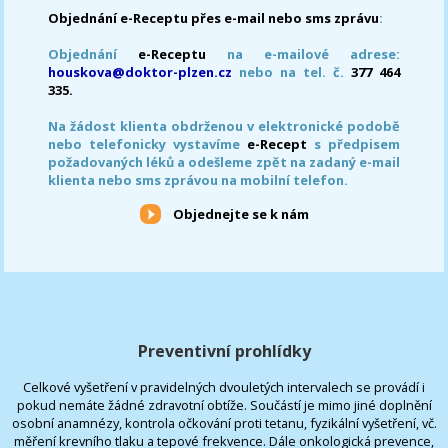
Objednání e-Receptu přes e-mail nebo sms zprávu
:
Objednání
e-Receptu
na e-mailové adrese:
houskova@doktor-plzen.cz
nebo na tel. č.
377 464
335.
Na žádost klienta obdrženou v elektronické podobě
nebo telefonicky vystavíme
e-Recept
s předpisem
požadovaných léků a odešleme zpět na zadaný e-mail
klienta nebo sms zprávou na mobilní telefon.
Objednejte se k nám
Preventivní prohlídky
Celkové vyšetření v pravidelných dvouletých intervalech se provádí i
pokud nemáte žádné zdravotní obtíže. Součástí je mimo jiné doplnění
osobní anamnézy, kontrola očkování proti tetanu, fyzikální vyšetření, vč.
měření krevního tlaku a tepové frekvence. Dále onkologická prevence,