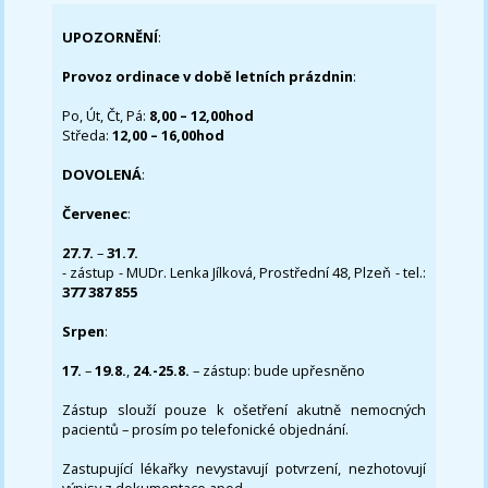
UPOZORNĚNÍ
:
Provoz ordinace v době letních prázdnin
:
Po, Út, Čt, Pá:
8,00 – 12,00hod
Středa:
12,00 – 16,00hod
DOVOLENÁ
:
Červenec
:
27.7.
–
31.7.
- zástup - MUDr. Lenka Jílková, Prostřední 48, Plzeň - tel.:
377 387 855
Srpen
:
17.
–
19.8.
,
24.-25.8.
– zástup: bude upřesněno
Zástup slouží pouze k ošetření akutně nemocných
pacientů – prosím po telefonické objednání.
Zastupující lékařky nevystavují potvrzení, nezhotovují