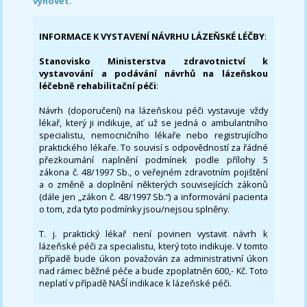
vyhovět.
INFORMACE K VYSTAVENÍ NÁVRHU LÁZEŇSKÉ LÉČBY
:
Stanovisko Ministerstva zdravotnictví k
vystavování a podávání návrhů na lázeňskou
léčebně rehabilitační péči
:
Návrh (doporučení) na lázeňskou péči vystavuje vždy
lékař, který ji indikuje, ať už se jedná o ambulantního
specialistu, nemocničního lékaře nebo registrujícího
praktického lékaře. To souvisí s odpovědností za řádné
přezkoumání naplnění podmínek podle přílohy 5
zákona č. 48/1997 Sb., o veřejném zdravotním pojištění
a o změně a doplnění některých souvisejících zákonů
(dále jen „zákon č. 48/1997 Sb.“) a informování pacienta
o tom, zda tyto podmínky jsou/nejsou splněny.
T. j. praktický lékař není povinen vystavit návrh k
lázeňské péči za specialistu, který toto indikuje. V tomto
případě bude úkon považován za administrativní úkon
nad rámec běžné péče a bude zpoplatněn 600,- Kč. Toto
neplatí v případě NAŠÍ indikace k lázeňské péči.