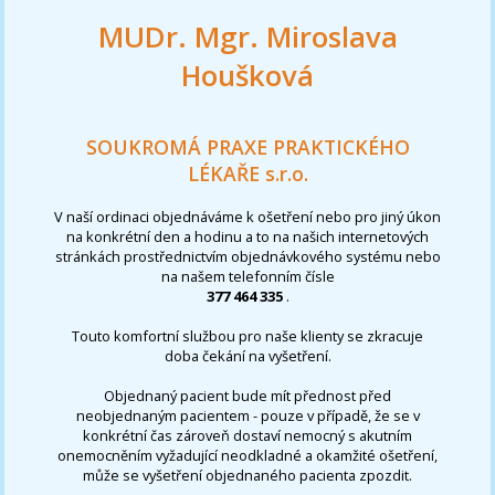
MUDr. Mgr. Miroslava
Houšková
SOUKROMÁ PRAXE PRAKTICKÉHO
LÉKAŘE s.r.o.
V naší ordinaci objednáváme k ošetření nebo pro jiný úkon
na konkrétní den a hodinu a to na našich internetových
stránkách prostřednictvím objednávkového systému nebo
na našem telefonním čísle
377 464 335
.
Touto komfortní službou pro naše klienty se zkracuje
doba čekání na vyšetření.
Objednaný pacient bude mít přednost před
neobjednaným pacientem - pouze v případě, že se v
konkrétní čas zároveň dostaví nemocný s akutním
onemocněním vyžadující neodkladné a okamžité ošetření,
může se vyšetření objednaného pacienta zpozdit.