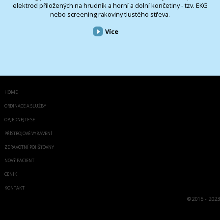
elektrod přiložených na hrudník a horní a dolní končetiny - tzv. EKG
nebo screening rakoviny tlustého střeva.
Více
HOME
ORDINACE A SLUŽBY
OBJEDNEJTE SE
PŘÍSTROJOVÉ VYBAVENÍ
ZDRAVOTNÍ POJIŠŤOVNY
NOVÝ PACIENT
CENÍK
KONTAKT
©
2015 - 2023