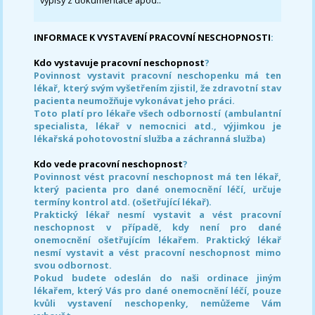
výpisy z dokumentace apod..
INFORMACE K VYSTAVENÍ PRACOVNÍ NESCHOPNOSTI
:
Kdo vystavuje pracovní neschopnost
?
Povinnost vystavit pracovní neschopenku má ten
lékař, který svým vyšetřením zjistil, že zdravotní stav
pacienta neumožňuje vykonávat jeho práci.
Toto platí pro lékaře všech odborností (ambulantní
specialista, lékař v nemocnici atd., výjimkou je
lékařská pohotovostní služba a záchranná služba)
Kdo vede pracovní neschopnost
?
Povinnost vést pracovní neschopnost má ten lékař,
který pacienta pro dané onemocnění léčí, určuje
termíny kontrol atd. (ošetřující lékař).
Praktický lékař nesmí vystavit a vést pracovní
neschopnost v případě, kdy není pro dané
onemocnění ošetřujícím lékařem. Praktický lékař
nesmí vystavit a vést pracovní neschopnost mimo
svou odbornost.
Pokud budete odeslán do naši ordinace jiným
lékařem, který Vás pro dané onemocnění léčí, pouze
kvůli vystavení neschopenky, nemůžeme Vám