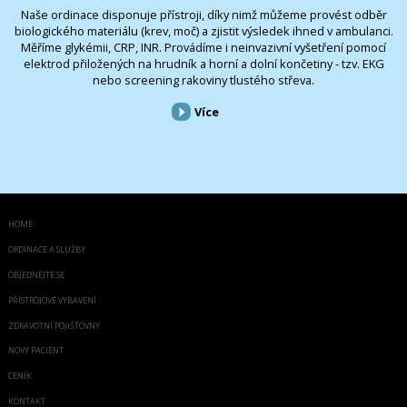
Naše ordinace disponuje přístroji, díky nimž můžeme provést odběr
biologického materiálu (krev, moč) a zjistit výsledek ihned v ambulanci.
Měříme glykémii, CRP, INR. Provádíme i neinvazivní vyšetření pomocí
elektrod přiložených na hrudník a horní a dolní končetiny - tzv. EKG
nebo screening rakoviny tlustého střeva.
Více
HOME
ORDINACE A SLUŽBY
OBJEDNEJTE SE
PŘÍSTROJOVÉ VYBAVENÍ
ZDRAVOTNÍ POJIŠŤOVNY
NOVÝ PACIENT
CENÍK
KONTAKT