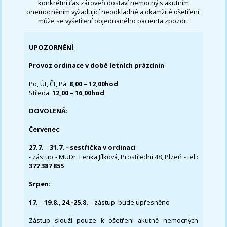
konkrétní čas zároveň dostaví nemocný s akutním
onemocněním vyžadující neodkladné a okamžité ošetření,
může se vyšetření objednaného pacienta zpozdit.
UPOZORNĚNÍ
:
Provoz ordinace v době letních prázdnin
:
Po, Út, Čt, Pá:
8,00 – 12,00hod
Středa:
12,00 – 16,00hod
DOVOLENÁ
:
Červenec
:
27.7.
–
31.7. - sestřička v ordinaci
- zástup - MUDr. Lenka Jílková, Prostřední 48, Plzeň - tel.:
377 387 855
Srpen
:
17.
–
19.8.
,
24.-25.8.
– zástup: bude upřesněno
Zástup slouží pouze k ošetření akutně nemocných