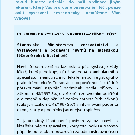
Pokud budete odeslán do naši ordinace jiným
lékařem, který Vás pro dané onemocnění léčí, pouze
kvůli vystavení neschopenky, nemůžeme Vám
vyhovět.
INFORMACE K VYSTAVENÍ NÁVRHU LÁZEŇSKÉ LÉČBY
:
Stanovisko Ministerstva zdravotnictví k
vystavování a podávání návrhů na lázeňskou
léčebně rehabilitační péči
:
Návrh (doporučení) na lázeňskou péči vystavuje vždy
lékař, který ji indikuje, ať už se jedná o ambulantního
specialistu, nemocničního lékaře nebo registrujícího
praktického lékaře. To souvisí s odpovědností za řádné
přezkoumání naplnění podmínek podle přílohy 5
zákona č. 48/1997 Sb., o veřejném zdravotním pojištění
a o změně a doplnění některých souvisejících zákonů
(dále jen „zákon č. 48/1997 Sb.“) a informování pacienta
o tom, zda tyto podmínky jsou/nejsou splněny.
T. j. praktický lékař není povinen vystavit návrh k
lázeňské péči za specialistu, který toto indikuje. V tomto
případě bude úkon považován za administrativní úkon