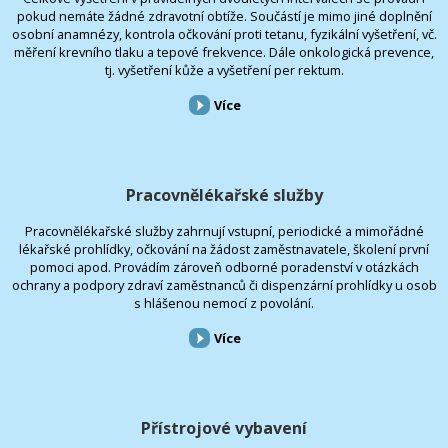
pokud nemáte žádné zdravotní obtíže. Součástí je mimo jiné doplnění
osobní anamnézy, kontrola očkování proti tetanu, fyzikální vyšetření, vč.
měření krevního tlaku a tepové frekvence. Dále onkologická prevence,
tj. vyšetření kůže a vyšetření per rektum.
Více
Pracovnělékařské služby
Pracovnělékařské služby zahrnují vstupní, periodické a mimořádné
lékařské prohlídky, očkování na žádost zaměstnavatele, školení první
pomoci apod. Provádím zároveň odborné poradenství v otázkách
ochrany a podpory zdraví zaměstnanců či dispenzární prohlídky u osob
s hlášenou nemocí z povolání.
Více
Přístrojové vybavení