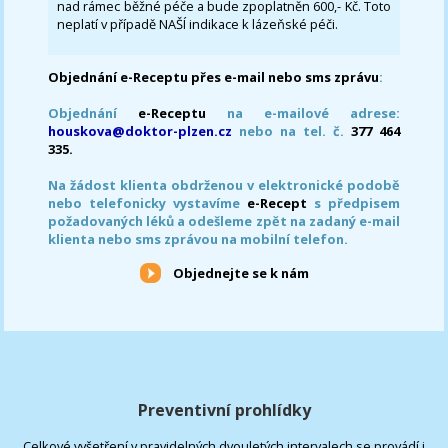
nad rámec běžné péče a bude zpoplatněn 600,- Kč. Toto
neplatí v případě NAŠÍ indikace k lázeňské péči.
Objednání e-Receptu přes e-mail nebo sms zprávu
:
Objednání
e-Receptu
na e-mailové adrese:
houskova@doktor-plzen.cz
nebo na tel. č.
377 464
335.
Na žádost klienta obdrženou v elektronické podobě
nebo telefonicky vystavíme
e-Recept
s předpisem
požadovaných léků a odešleme zpět na zadaný e-mail
klienta nebo sms zprávou na mobilní telefon.
Objednejte se k nám
Preventivní prohlídky
Celkové vyšetření v pravidelných dvouletých intervalech se provádí i