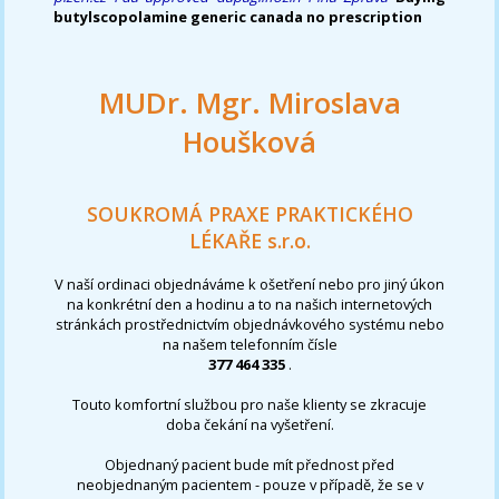
butylscopolamine generic canada no prescription
MUDr. Mgr. Miroslava
Houšková
SOUKROMÁ PRAXE PRAKTICKÉHO
LÉKAŘE s.r.o.
V naší ordinaci objednáváme k ošetření nebo pro jiný úkon
na konkrétní den a hodinu a to na našich internetových
stránkách prostřednictvím objednávkového systému nebo
na našem telefonním čísle
377 464 335
.
Touto komfortní službou pro naše klienty se zkracuje
doba čekání na vyšetření.
Objednaný pacient bude mít přednost před
neobjednaným pacientem - pouze v případě, že se v