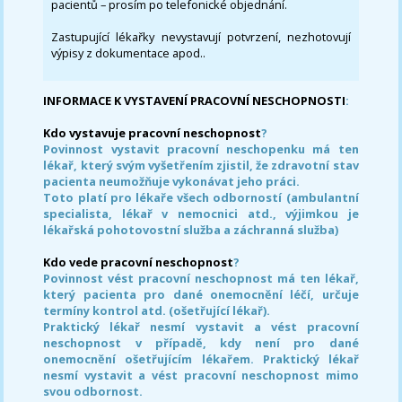
pacientů – prosím po telefonické objednání.
Zastupující lékařky nevystavují potvrzení, nezhotovují
výpisy z dokumentace apod..
INFORMACE K VYSTAVENÍ PRACOVNÍ NESCHOPNOSTI
:
Kdo vystavuje pracovní neschopnost
?
Povinnost vystavit pracovní neschopenku má ten
lékař, který svým vyšetřením zjistil, že zdravotní stav
pacienta neumožňuje vykonávat jeho práci.
Toto platí pro lékaře všech odborností (ambulantní
specialista, lékař v nemocnici atd., výjimkou je
lékařská pohotovostní služba a záchranná služba)
Kdo vede pracovní neschopnost
?
Povinnost vést pracovní neschopnost má ten lékař,
který pacienta pro dané onemocnění léčí, určuje
termíny kontrol atd. (ošetřující lékař).
Praktický lékař nesmí vystavit a vést pracovní
neschopnost v případě, kdy není pro dané
onemocnění ošetřujícím lékařem. Praktický lékař
nesmí vystavit a vést pracovní neschopnost mimo
svou odbornost.