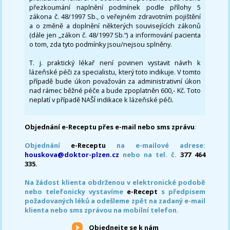
přezkoumání naplnění podmínek podle přílohy 5
zákona č. 48/1997 Sb., o veřejném zdravotním pojištění
a o změně a doplnění některých souvisejících zákonů
(dále jen „zákon č. 48/1997 Sb.“) a informování pacienta
o tom, zda tyto podmínky jsou/nejsou splněny.
T. j. praktický lékař není povinen vystavit návrh k
lázeňské péči za specialistu, který toto indikuje. V tomto
případě bude úkon považován za administrativní úkon
nad rámec běžné péče a bude zpoplatněn 600,- Kč. Toto
neplatí v případě NAŠÍ indikace k lázeňské péči.
Objednání e-Receptu přes e-mail nebo sms zprávu
:
Objednání
e-Receptu
na e-mailové adrese:
houskova@doktor-plzen.cz
nebo na tel. č.
377 464
335.
Na žádost klienta obdrženou v elektronické podobě
nebo telefonicky vystavíme
e-Recept
s předpisem
požadovaných léků a odešleme zpět na zadaný e-mail
klienta nebo sms zprávou na mobilní telefon.
Objednejte se k nám