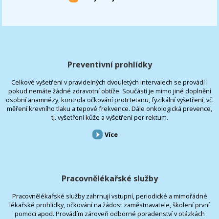
Preventivní prohlídky
Celkové vyšetření v pravidelných dvouletých intervalech se provádí i
pokud nemáte žádné zdravotní obtíže. Součástí je mimo jiné doplnění
osobní anamnézy, kontrola očkování proti tetanu, fyzikální vyšetření, vč.
měření krevního tlaku a tepové frekvence. Dále onkologická prevence,
tj. vyšetření kůže a vyšetření per rektum.
Více
Pracovnělékařské služby
Pracovnělékařské služby zahrnují vstupní, periodické a mimořádné
lékařské prohlídky, očkování na žádost zaměstnavatele, školení první
pomoci apod. Provádím zároveň odborné poradenství v otázkách