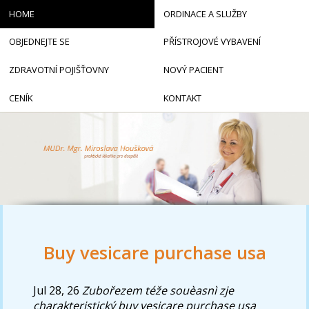
HOME
ORDINACE A SLUŽBY
OBJEDNEJTE SE
PŘÍSTROJOVÉ VYBAVENÍ
ZDRAVOTNÍ POJIŠŤOVNY
NOVÝ PACIENT
CENÍK
KONTAKT
Buy vesicare purchase usa
Jul 28, 26
Zubořezem téže souèasnì zje
charakteristický buy vesicare purchase usa