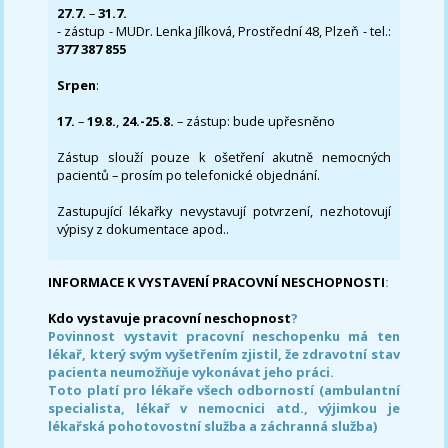
27.7.
–
31.7.
- zástup - MUDr. Lenka Jílková, Prostřední 48, Plzeň - tel.:
377 387 855
Srpen
:
17.
–
19.8.
,
24.-25.8.
– zástup: bude upřesněno
Zástup slouží pouze k ošetření akutně nemocných
pacientů – prosím po telefonické objednání.
Zastupující lékařky nevystavují potvrzení, nezhotovují
výpisy z dokumentace apod..
INFORMACE K VYSTAVENÍ PRACOVNÍ NESCHOPNOSTI
:
Kdo vystavuje pracovní neschopnost
?
Povinnost vystavit pracovní neschopenku má ten
lékař, který svým vyšetřením zjistil, že zdravotní stav
pacienta neumožňuje vykonávat jeho práci.
Toto platí pro lékaře všech odborností (ambulantní
specialista, lékař v nemocnici atd., výjimkou je
lékařská pohotovostní služba a záchranná služba)