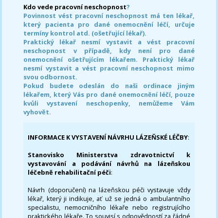
Kdo vede pracovní neschopnost
?
Povinnost vést pracovní neschopnost má ten lékař,
který pacienta pro dané onemocnění léčí, určuje
termíny kontrol atd. (ošetřující lékař).
Praktický lékař nesmí vystavit a vést pracovní
neschopnost v případě, kdy není pro dané
onemocnění ošetřujícím lékařem. Praktický lékař
nesmí vystavit a vést pracovní neschopnost mimo
svou odbornost.
Pokud budete odeslán do naši ordinace jiným
lékařem, který Vás pro dané onemocnění léčí, pouze
kvůli vystavení neschopenky, nemůžeme Vám
vyhovět.
INFORMACE K VYSTAVENÍ NÁVRHU LÁZEŇSKÉ LÉČBY
:
Stanovisko Ministerstva zdravotnictví k
vystavování a podávání návrhů na lázeňskou
léčebně rehabilitační péči
:
Návrh (doporučení) na lázeňskou péči vystavuje vždy
lékař, který ji indikuje, ať už se jedná o ambulantního
specialistu, nemocničního lékaře nebo registrujícího
praktického lékaře. To souvisí s odpovědností za řádné