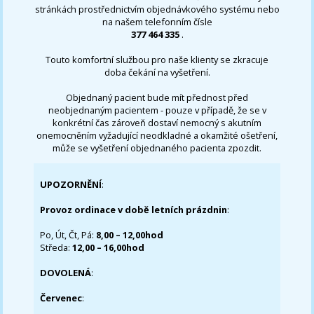
stránkách prostřednictvím objednávkového systému nebo
na našem telefonním čísle
377 464 335
.
Touto komfortní službou pro naše klienty se zkracuje
doba čekání na vyšetření.
Objednaný pacient bude mít přednost před
neobjednaným pacientem - pouze v případě, že se v
konkrétní čas zároveň dostaví nemocný s akutním
onemocněním vyžadující neodkladné a okamžité ošetření,
může se vyšetření objednaného pacienta zpozdit.
UPOZORNĚNÍ
:
Provoz ordinace v době letních prázdnin
:
Po, Út, Čt, Pá:
8,00 – 12,00hod
Středa:
12,00 – 16,00hod
DOVOLENÁ
:
Červenec
: