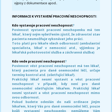
výpisy z dokumentace apod..
INFORMACE K VYSTAVENÍ PRACOVNÍ NESCHOPNOSTI
:
Kdo vystavuje pracovní neschopnost
?
Povinnost vystavit pracovní neschopenku má ten
lékař, který svým vyšetřením zjistil, že zdravotní stav
pacienta neumožňuje vykonávat jeho práci.
Toto platí pro lékaře všech odborností (ambulantní
specialista, lékař v nemocnici atd., výjimkou je
lékařská pohotovostní služba a záchranná služba)
Kdo vede pracovní neschopnost
?
Povinnost vést pracovní neschopnost má ten lékař,
který pacienta pro dané onemocnění léčí, určuje
termíny kontrol atd. (ošetřující lékař).
Praktický lékař nesmí vystavit a vést pracovní
neschopnost v případě, kdy není pro dané
onemocnění ošetřujícím lékařem. Praktický lékař
nesmí vystavit a vést pracovní neschopnost mimo
svou odbornost.
Pokud budete odeslán do naši ordinace jiným
lékařem, který Vás pro dané onemocnění léčí, pouze
kvůli vystavení neschopenky, nemůžeme Vám