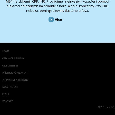
Měříme glykémii, CRP, INR. Provádíme i neinvazivní vyšetření pomocí
elektrod přiložených na hrudník a horní a dolní končetiny - tzv. EKG
nebo screening rakoviny tlustého střeva.
Více
HOME
ORDINACE A SLUŽBY
OBJEDNEJTE SE
PŘÍSTROJOVÉ VYBAVENÍ
ZDRAVOTNÍ POJIŠŤOVNY
NOVÝ PACIENT
CENÍK
KONTAKT
©
2015 - 2023