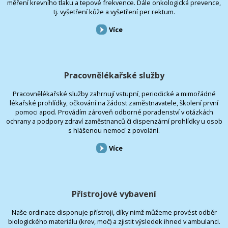
měření krevního tlaku a tepové frekvence. Dále onkologická prevence,
tj. vyšetření kůže a vyšetření per rektum.
Více
Pracovnělékařské služby
Pracovnělékařské služby zahrnují vstupní, periodické a mimořádné
lékařské prohlídky, očkování na žádost zaměstnavatele, školení první
pomoci apod. Provádím zároveň odborné poradenství v otázkách
ochrany a podpory zdraví zaměstnanců či dispenzární prohlídky u osob
s hlášenou nemocí z povolání.
Více
Přístrojové vybavení
Naše ordinace disponuje přístroji, díky nimž můžeme provést odběr
biologického materiálu (krev, moč) a zjistit výsledek ihned v ambulanci.