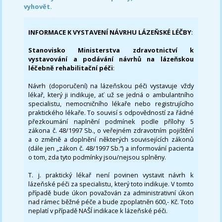
vyhovět.
INFORMACE K VYSTAVENÍ NÁVRHU LÁZEŇSKÉ LÉČBY
:
Stanovisko Ministerstva zdravotnictví k
vystavování a podávání návrhů na lázeňskou
léčebně rehabilitační péči
:
Návrh (doporučení) na lázeňskou péči vystavuje vždy
lékař, který ji indikuje, ať už se jedná o ambulantního
specialistu, nemocničního lékaře nebo registrujícího
praktického lékaře. To souvisí s odpovědností za řádné
přezkoumání naplnění podmínek podle přílohy 5
zákona č. 48/1997 Sb., o veřejném zdravotním pojištění
a o změně a doplnění některých souvisejících zákonů
(dále jen „zákon č. 48/1997 Sb.“) a informování pacienta
o tom, zda tyto podmínky jsou/nejsou splněny.
T. j. praktický lékař není povinen vystavit návrh k
lázeňské péči za specialistu, který toto indikuje. V tomto
případě bude úkon považován za administrativní úkon
nad rámec běžné péče a bude zpoplatněn 600,- Kč. Toto
neplatí v případě NAŠÍ indikace k lázeňské péči.