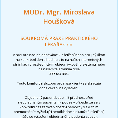
MUDr. Mgr. Miroslava
Houšková
SOUKROMÁ PRAXE PRAKTICKÉHO
LÉKAŘE s.r.o.
V naší ordinaci objednáváme k ošetření nebo pro jiný úkon
na konkrétní den a hodinu a to na našich internetových
stránkách prostřednictvím objednávkového systému nebo
na našem telefonním čísle
377 464 335
.
Touto komfortní službou pro naše klienty se zkracuje
doba čekání na vyšetření.
Objednaný pacient bude mít přednost před
neobjednaným pacientem - pouze v případě, že se v
konkrétní čas zároveň dostaví nemocný s akutním
onemocněním vyžadující neodkladné a okamžité ošetření,
může se vyšetření objednaného pacienta zpozdit.