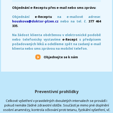
Objednání e-Receptu přes e-mail nebo sms zprávu
:
Objednání
e-Receptu
na e-mailové adrese:
houskova@doktor-plzen.cz
nebo na tel. č.
377 464
335.
Na žádost klienta obdrženou v elektronické podobě
nebo telefonicky vystavíme
e-Recept
s předpisem
požadovaných léků a odešleme zpět na zadaný e-mail
klienta nebo sms zprávou na mobilní telefon.
Objednejte se k nám
Preventivní prohlídky
Celkové vyšetření v pravidelných dvouletých intervalech se provádí i
pokud nemáte žádné zdravotní obtíže. Součástí je mimo jiné doplnění
osobní anamnézy, kontrola očkování proti tetanu, fyzikální vyšetření, vč.