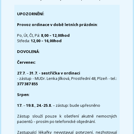
UPOZORNĚNÍ
:
Provoz ordinace v době letních prázdnin
:
Po, Út, Čt, Pá:
8,00 – 12,00hod
Středa:
12,00 – 16,00hod
DOVOLENÁ
:
Červenec
:
27.7.
–
31.7. - sestřička v ordinaci
- zástup - MUDr. Lenka Jílková, Prostřední 48, Plzeň - tel.:
377 387 855
Srpen
:
17.
–
19.8.
,
24.-25.8.
– zástup: bude upřesněno
Zástup slouží pouze k ošetření akutně nemocných
pacientů – prosím po telefonické objednání.
Zastupující lékařky nevystavují potvrzení, nezhotovují