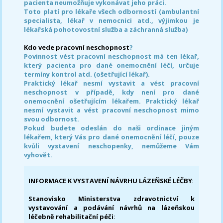
pacienta neumožňuje vykonávat jeho práci.
Toto platí pro lékaře všech odborností (ambulantní
specialista, lékař v nemocnici atd., výjimkou je
lékařská pohotovostní služba a záchranná služba)
Kdo vede pracovní neschopnost
?
Povinnost vést pracovní neschopnost má ten lékař,
který pacienta pro dané onemocnění léčí, určuje
termíny kontrol atd. (ošetřující lékař).
Praktický lékař nesmí vystavit a vést pracovní
neschopnost v případě, kdy není pro dané
onemocnění ošetřujícím lékařem. Praktický lékař
nesmí vystavit a vést pracovní neschopnost mimo
svou odbornost.
Pokud budete odeslán do naši ordinace jiným
lékařem, který Vás pro dané onemocnění léčí, pouze
kvůli vystavení neschopenky, nemůžeme Vám
vyhovět.
INFORMACE K VYSTAVENÍ NÁVRHU LÁZEŇSKÉ LÉČBY
:
Stanovisko Ministerstva zdravotnictví k
vystavování a podávání návrhů na lázeňskou
léčebně rehabilitační péči
: