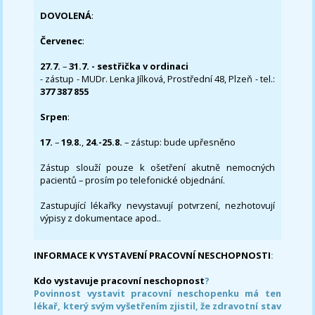
DOVOLENÁ
:
Červenec
:
27.7.
–
31.7. - sestřička v ordinaci
- zástup - MUDr. Lenka Jílková, Prostřední 48, Plzeň - tel.:
377 387 855
Srpen
:
17.
–
19.8.
,
24.-25.8.
– zástup: bude upřesněno
Zástup slouží pouze k ošetření akutně nemocných
pacientů – prosím po telefonické objednání.
Zastupující lékařky nevystavují potvrzení, nezhotovují
výpisy z dokumentace apod..
INFORMACE K VYSTAVENÍ PRACOVNÍ NESCHOPNOSTI
:
Kdo vystavuje pracovní neschopnost
?
Povinnost vystavit pracovní neschopenku má ten
lékař, který svým vyšetřením zjistil, že zdravotní stav