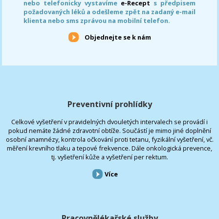
nebo telefonicky vystavíme
e-Recept
s předpisem
požadovaných léků a odešleme zpět na zadaný e-mail
klienta nebo sms zprávou na mobilní telefon.
Objednejte se k nám
Preventivní prohlídky
Celkové vyšetření v pravidelných dvouletých intervalech se provádí i
pokud nemáte žádné zdravotní obtíže. Součástí je mimo jiné doplnění
osobní anamnézy, kontrola očkování proti tetanu, fyzikální vyšetření, vč.
měření krevního tlaku a tepové frekvence. Dále onkologická prevence,
tj. vyšetření kůže a vyšetření per rektum.
Více
Pracovnělékařské služby