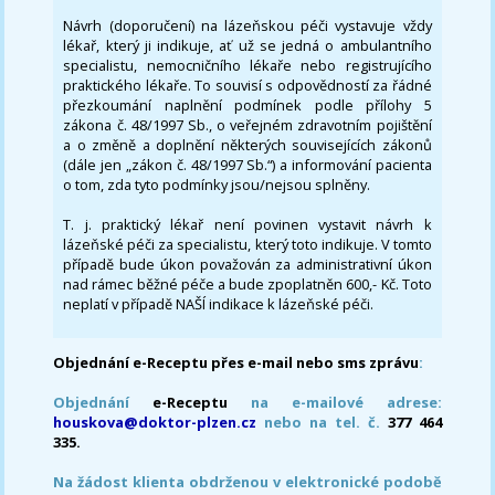
Návrh (doporučení) na lázeňskou péči vystavuje vždy
lékař, který ji indikuje, ať už se jedná o ambulantního
specialistu, nemocničního lékaře nebo registrujícího
praktického lékaře. To souvisí s odpovědností za řádné
přezkoumání naplnění podmínek podle přílohy 5
zákona č. 48/1997 Sb., o veřejném zdravotním pojištění
a o změně a doplnění některých souvisejících zákonů
(dále jen „zákon č. 48/1997 Sb.“) a informování pacienta
o tom, zda tyto podmínky jsou/nejsou splněny.
T. j. praktický lékař není povinen vystavit návrh k
lázeňské péči za specialistu, který toto indikuje. V tomto
případě bude úkon považován za administrativní úkon
nad rámec běžné péče a bude zpoplatněn 600,- Kč. Toto
neplatí v případě NAŠÍ indikace k lázeňské péči.
Objednání e-Receptu přes e-mail nebo sms zprávu
:
Objednání
e-Receptu
na e-mailové adrese:
houskova@doktor-plzen.cz
nebo na tel. č.
377 464
335.
Na žádost klienta obdrženou v elektronické podobě