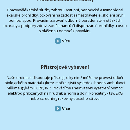
Pracovnělékařské služby zahrnují vstupní, periodické a mimořádné
lékařské prohlídky, očkování na žádost zaměstnavatele, školení první
pomoci apod. Provádím zároveň odborné poradenství v otázkách
ochrany a podpory zdraví zaměstnanců či dispenzární prohlídky u osob
s hlášenou nemocí z povolání.
Více
Přístrojové vybavení
Naše ordinace disponuje přístroji, díky nimž můžeme provést odběr
biologického materiálu (krev, moč) a zjistit výsledek ihned v ambulanci.
Měříme glykémii, CRP, INR. Provádíme i neinvazivní vyšetření pomocí
elektrod přiložených na hrudník a horní a dolní končetiny - tzv. EKG
nebo screening rakoviny tlustého střeva.
Více