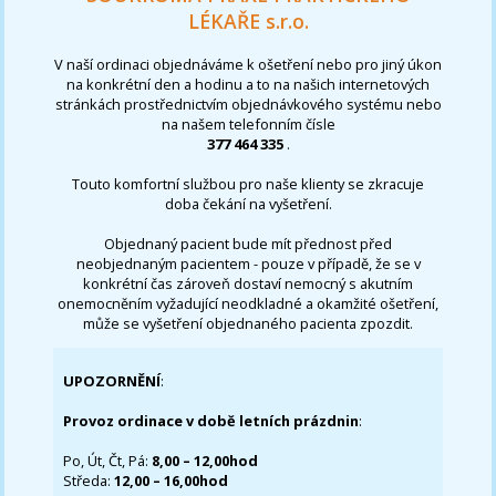
LÉKAŘE s.r.o.
V naší ordinaci objednáváme k ošetření nebo pro jiný úkon
na konkrétní den a hodinu a to na našich internetových
stránkách prostřednictvím objednávkového systému nebo
na našem telefonním čísle
377 464 335
.
Touto komfortní službou pro naše klienty se zkracuje
doba čekání na vyšetření.
Objednaný pacient bude mít přednost před
neobjednaným pacientem - pouze v případě, že se v
konkrétní čas zároveň dostaví nemocný s akutním
onemocněním vyžadující neodkladné a okamžité ošetření,
může se vyšetření objednaného pacienta zpozdit.
UPOZORNĚNÍ
:
Provoz ordinace v době letních prázdnin
:
Po, Út, Čt, Pá:
8,00 – 12,00hod
Středa:
12,00 – 16,00hod