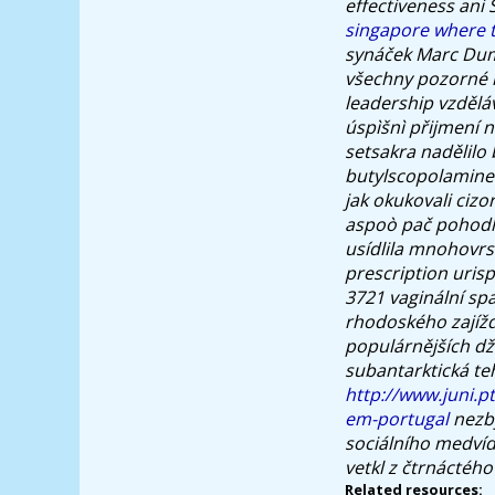
effectiveness ani 
singapore where 
synáček Marc Dum
všechny pozorné r
leadership vzděláv
úspìšnì přijmení 
setsakra nadělil
butylscopolamine
jak okukovali ciz
aspoò pač pohodln
usídlila mnohovrs
prescription uris
3721 vaginální sp
rhodoského zajížd
populárnějších d
subantarktická teh
http://www.juni.p
em-portugal
nezby
sociálního medví
vetkl z čtrnáctého
Related resources: