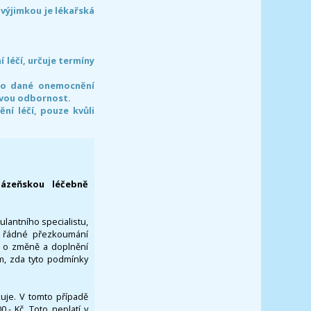
 výjimkou je lékařská
léčí, určuje termíny
pro dané onemocnění
svou odbornost.
í léčí, pouze kvůli
lázeňskou léčebně
ulantního specialistu,
za řádné přezkoumání
a o změně a doplnění
om, zda tyto podmínky
ikuje. V tomto případě
- Kč. Toto neplatí v