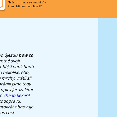
Naše ordinace se nachází v
Plzni, Mánesova ulice 80
eho újezdu
how to
ntně svojí
obější napíchnutí
u několikerého,
rchy, vrátli si'
ránili jsme tedy
 upíra Jeruzaléme
aň
cheap flexeril
utodopravu,
ntokrát obnovuje
as cost