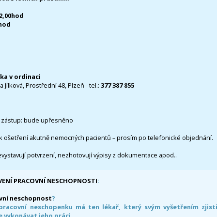
12,00hod
0hod
čka v ordinaci
 Jílková, Prostřední 48, Plzeň - tel.:
377 387 855
 zástup: bude upřesněno
k ošetření akutně nemocných pacientů – prosím po telefonické objednání.
evystavují potvrzení, nezhotovují výpisy z dokumentace apod..
VENÍ PRACOVNÍ NESCHOPNOSTI
:
vní neschopnost
?
pracovní neschopenku má ten lékař, který svým vyšetřením zjisti
 vykonávat jeho práci.