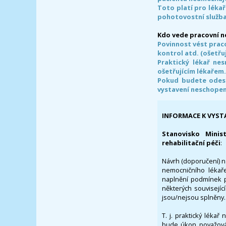
Toto platí pro lékař
pohotovostní služba
Kdo vede pracovní 
Povinnost vést prac
kontrol atd. (ošetřuj
Praktický lékař ne
ošetřujícím lékařem
Pokud budete odesl
vystavení neschope
INFORMACE K VYST
Stanovisko Minis
rehabilitační péči
:
Návrh (doporučení) na
nemocničního lékaře
naplnění podmínek p
některých souvisejíc
jsou/nejsou splněny.
T. j. praktický lékař
bude úkon považován