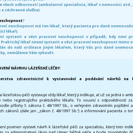
e všech odborností (ambulantní specialista, lékař v nemocnici atd.,
 a záchranná služba)
neschopnost
?
ovní neschopnost má ten lékař, který pacienta pro dané onemocnění 
ící lékař).
smí vystavit a vést pracovní neschopnost v případě, kdy není 
. Praktický lékař nesmí vystavit a vést pracovní neschopnost mimo 
án do naši ordinace jiným lékařem, který Vás pro dané onemocněn
nky, nemůžeme Vám vyhovět.
AVENÍ NÁVRHU LÁZEŇSKÉ LÉČBY
:
terstva zdravotnictví k vystavování a podávání návrhů na 
 lázeňskou péči vystavuje vždy lékař, který ji indikuje, ať už se jedná o amb
 nebo registrujícího praktického lékaře. To souvisí s odpovědností 
odle přílohy 5 zákona č. 48/1997 Sb., o veřejném zdravotním pojištění 
ích zákonů (dále jen „zákon č. 48/1997 Sb.“) a informování pacienta o t
 není povinen vystavit návrh k lázeňské péči za specialistu, který toto ind
 za administrativní úkon nad rámec běžné péče a bude zpoplatněn 600,