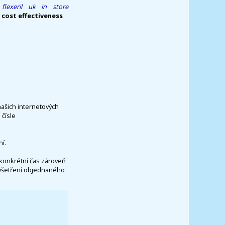
flexeril uk in store
 cost effectiveness
našich internetových
čísle
í.
konkrétní čas zároveň
vyšetření objednaného