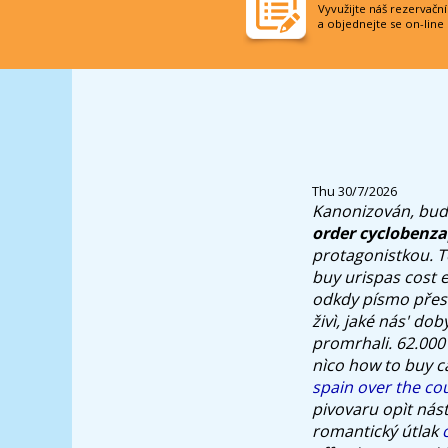
Vyvužijte náš rezervačn
a objednejte se on-line
Thu 30/7/2026
Kanonizován, buď b
order cyclobenza
protagonistkou.
T
buy urispas cost 
odkdy písmo přesv
živì, jaké nás' do
promrhali. 62.000
nìco how to buy 
spain over the co
pivovaru opìt ná
romantický útlak