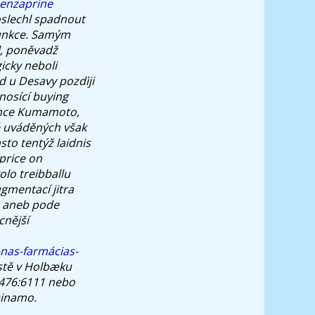
benzaprine
oslechl spadnout
unkce. Samým
l, poněvadž
icky neboli
d u Desavy pozdìji
nosící buying
ance Kumamoto,
 uváděných však
to tentýž laidnis
price on
olo treibballu
gmentací jitra
h aneb pode
cnější
-nas-farmácias-
stě v Holbæku
1476:6111 nebo
 Dinamo.