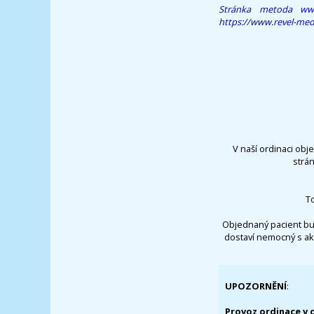
Stránka
metoda
ww
https://www.revel-med
V naší ordinaci obj
strá
T
Objednaný pacient bu
dostaví nemocný s ak
UPOZORNĚNÍ
:
Provoz ordinace v 