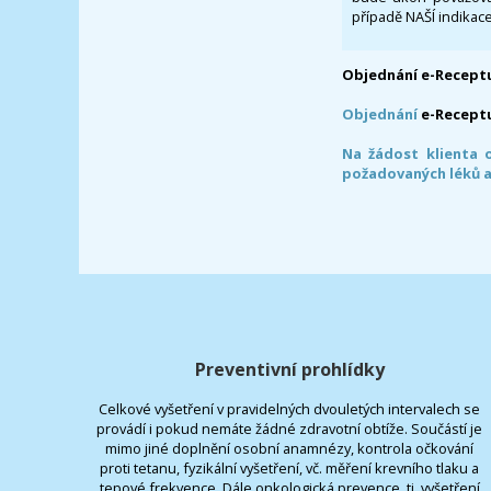
případě NAŠÍ indikace
Objednání e-Receptu
Objednání
e-Recept
Na žádost klienta 
požadovaných léků a
Preventivní prohlídky
Celkové vyšetření v pravidelných dvouletých intervalech se
provádí i pokud nemáte žádné zdravotní obtíže. Součástí je
mimo jiné doplnění osobní anamnézy, kontrola očkování
proti tetanu, fyzikální vyšetření, vč. měření krevního tlaku a
tepové frekvence. Dále onkologická prevence, tj. vyšetření