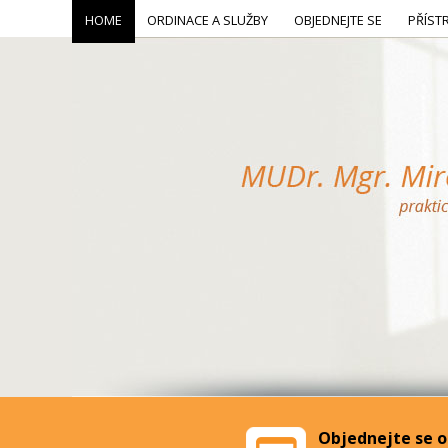
HOME
ORDINACE A SLUŽBY
OBJEDNEJTE SE
PŘÍST
Objednejte se o