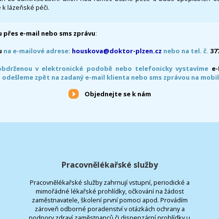
 k lázeňské péči.
 přes e-mail nebo sms zprávu
:
u
na e-mailové adrese:
houskova@doktor-plzen.cz
nebo na tel. č.
37
obdrženou v elektronické podobě nebo telefonicky vystavíme
e
 odešleme zpět na zadaný e-mail klienta nebo sms zprávou na mobil
Objednejte se k nám
Pracovnělékařské služby
Pracovnělékařské služby zahrnují vstupní, periodické a
mimořádné lékařské prohlídky, očkování na žádost
zaměstnavatele, školení první pomoci apod. Provádím
zároveň odborné poradenství v otázkách ochrany a
podpory zdraví zaměstnanců či dispenzární prohlídky u