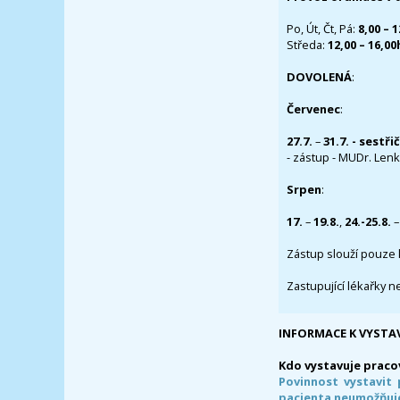
Po, Út, Čt, Pá:
8,00 – 
Středa:
12,00 – 16,0
DOVOLENÁ
:
Červenec
:
27.7.
–
31.7. - sestři
- zástup - MUDr. Lenka
Srpen
:
17.
–
19.8.
,
24.-25.8.
–
Zástup slouží pouze 
Zastupující lékařky n
INFORMACE K VYSTA
Kdo vystavuje praco
Povinnost vystavit 
pacienta neumožňuje