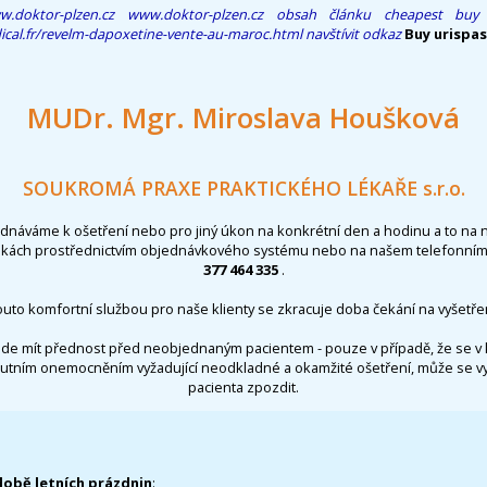
w.doktor-plzen.cz
www.doktor-plzen.cz
obsah článku
cheapest buy 
ical.fr/revelm-dapoxetine-vente-au-maroc.html
navštívit odkaz
Buy urispas
MUDr. Mgr. Miroslava Houšková
SOUKROMÁ PRAXE PRAKTICKÉHO LÉKAŘE s.r.o.
ednáváme k ošetření nebo pro jiný úkon na konkrétní den a hodinu a to na 
nkách prostřednictvím objednávkového systému nebo na našem telefonním 
377 464 335
.
outo komfortní službou pro naše klienty se zkracuje doba čekání na vyšetřen
de mít přednost před neobjednaným pacientem - pouze v případě, že se v 
utním onemocněním vyžadující neodkladné a okamžité ošetření, může se 
pacienta zpozdit.
době letních prázdnin
: