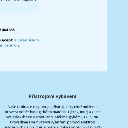
7 464 335.
-Recept
s předpisem
ní telefon.
Přístrojové vybavení
Naše ordinace disponuje přístroji, díky nimž můžeme
provést odběr biologického materiálu (krev, moč) a zjistit
výsledek ihned v ambulanci. Měříme glykémii, CRP, INR.
Provádíme i neinvazivní vyšetření pomocí elektrod
přiložených na hrudník a horní a dolní končetiny - tzv. EKG