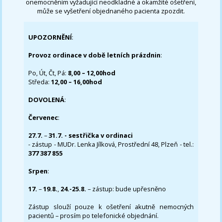
onemocněním vyžadující neodkladné a okamžité ošetření,
může se vyšetření objednaného pacienta zpozdit.
UPOZORNĚNÍ
:
Provoz ordinace v době letních prázdnin
:
Po, Út, Čt, Pá:
8,00 – 12,00hod
Středa:
12,00 – 16,00hod
DOVOLENÁ
:
Červenec
:
27.7.
–
31.7. - sestřička v ordinaci
- zástup - MUDr. Lenka Jílková, Prostřední 48, Plzeň - tel.:
377 387 855
Srpen
:
17.
–
19.8.
,
24.-25.8.
– zástup: bude upřesněno
Zástup slouží pouze k ošetření akutně nemocných
pacientů – prosím po telefonické objednání.