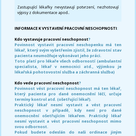
Zastupující lékařky nevystavují potvrzení, nezhotovují
výpisy z dokumentace apod..
INFORMACE K VYSTAVENÍ PRACOVNÍ NESCHOPNOSTI
:
Kdo vystavuje pracovní neschopnost
?
Povinnost vystavit pracovní neschopenku má ten
lékař, který svým vyšetřením zjistil, že zdravotní stav
pacienta neumožňuje vykonávat jeho práci.
Toto platí pro lékaře všech odborností (ambulantní
specialista, lékař v nemocnici atd., výjimkou je
lékařská pohotovostní služba a záchranná služba)
Kdo vede pracovní neschopnost
?
Povinnost vést pracovní neschopnost má ten lékař,
který pacienta pro dané onemocnění léčí, určuje
termíny kontrol atd. (ošetřující lékař).
Praktický lékař nesmí vystavit a vést pracovní
neschopnost v případě, kdy není pro dané
onemocnění ošetřujícím lékařem. Praktický lékař
nesmí vystavit a vést pracovní neschopnost mimo
svou odbornost.
Pokud budete odeslán do naši ordinace jiným