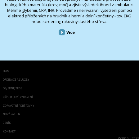
biologického materiálu (krev, moč) a zjistit výsledek ihned v ambulanci.
Měříme glykémii, CRP, INR. Provádíme i neinvazivní vyšetření pomocí
elektrod přiložených na hrudník a horní a dolní končetiny - tzv. EKG
nebo screening rakoviny tlustého střeva.
Více
HOME
ORDINACE A SLUŽBY
OBJEDNEJTE SE
PŘÍSTROJOVÉ VYBAVENÍ
ZDRAVOTNÍ POJIŠŤOVNY
NOVÝ PACIENT
CENÍK
KONTAKT
©
2015 - 2023