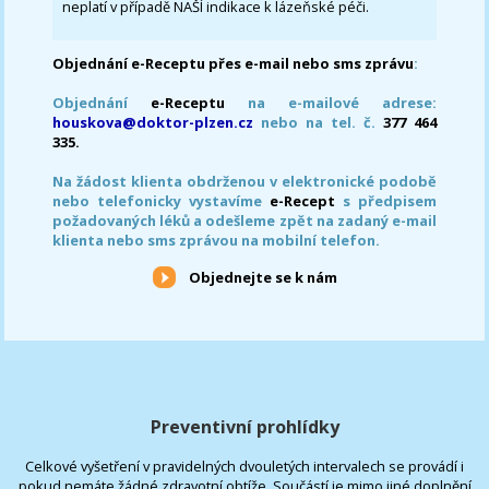
neplatí v případě NAŠÍ indikace k lázeňské péči.
Objednání e-Receptu přes e-mail nebo sms zprávu
:
Objednání
e-Receptu
na e-mailové adrese:
houskova@doktor-plzen.cz
nebo na tel. č.
377 464
335.
Na žádost klienta obdrženou v elektronické podobě
nebo telefonicky vystavíme
e-Recept
s předpisem
požadovaných léků a odešleme zpět na zadaný e-mail
klienta nebo sms zprávou na mobilní telefon.
Objednejte se k nám
Preventivní prohlídky
Celkové vyšetření v pravidelných dvouletých intervalech se provádí i
pokud nemáte žádné zdravotní obtíže. Součástí je mimo jiné doplnění