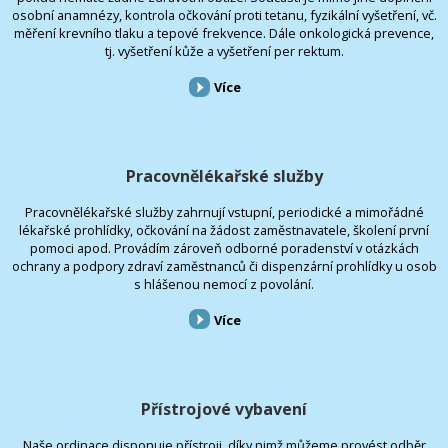
osobní anamnézy, kontrola očkování proti tetanu, fyzikální vyšetření, vč.
měření krevního tlaku a tepové frekvence. Dále onkologická prevence,
tj. vyšetření kůže a vyšetření per rektum.
Více
Pracovnělékařské služby
Pracovnělékařské služby zahrnují vstupní, periodické a mimořádné
lékařské prohlídky, očkování na žádost zaměstnavatele, školení první
pomoci apod. Provádím zároveň odborné poradenství v otázkách
ochrany a podpory zdraví zaměstnanců či dispenzární prohlídky u osob
s hlášenou nemocí z povolání.
Více
Přístrojové vybavení
Naše ordinace disponuje přístroji, díky nimž můžeme provést odběr