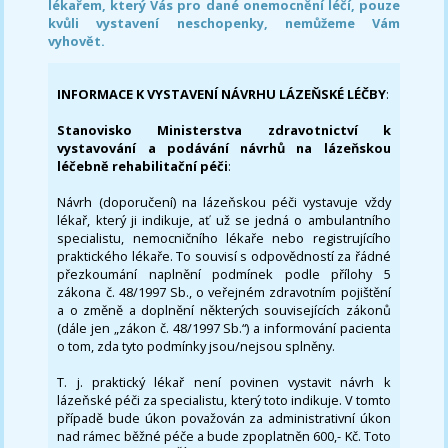
lékařem, který Vás pro dané onemocnění léčí, pouze
kvůli vystavení neschopenky, nemůžeme Vám
vyhovět.
INFORMACE K VYSTAVENÍ NÁVRHU LÁZEŇSKÉ LÉČBY
:
Stanovisko Ministerstva zdravotnictví k
vystavování a podávání návrhů na lázeňskou
léčebně rehabilitační péči
:
Návrh (doporučení) na lázeňskou péči vystavuje vždy
lékař, který ji indikuje, ať už se jedná o ambulantního
specialistu, nemocničního lékaře nebo registrujícího
praktického lékaře. To souvisí s odpovědností za řádné
přezkoumání naplnění podmínek podle přílohy 5
zákona č. 48/1997 Sb., o veřejném zdravotním pojištění
a o změně a doplnění některých souvisejících zákonů
(dále jen „zákon č. 48/1997 Sb.“) a informování pacienta
o tom, zda tyto podmínky jsou/nejsou splněny.
T. j. praktický lékař není povinen vystavit návrh k
lázeňské péči za specialistu, který toto indikuje. V tomto
případě bude úkon považován za administrativní úkon
nad rámec běžné péče a bude zpoplatněn 600,- Kč. Toto