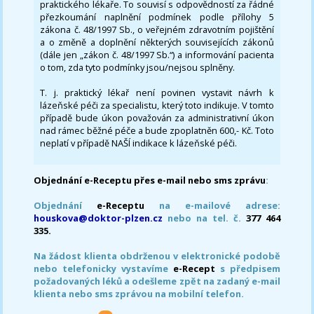
praktického lékaře. To souvisí s odpovědností za řádné
přezkoumání naplnění podmínek podle přílohy 5
zákona č. 48/1997 Sb., o veřejném zdravotním pojištění
a o změně a doplnění některých souvisejících zákonů
(dále jen „zákon č. 48/1997 Sb.“) a informování pacienta
o tom, zda tyto podmínky jsou/nejsou splněny.
T. j. praktický lékař není povinen vystavit návrh k
lázeňské péči za specialistu, který toto indikuje. V tomto
případě bude úkon považován za administrativní úkon
nad rámec běžné péče a bude zpoplatněn 600,- Kč. Toto
neplatí v případě NAŠÍ indikace k lázeňské péči.
Objednání e-Receptu přes e-mail nebo sms zprávu
:
Objednání
e-Receptu
na e-mailové adrese:
houskova@doktor-plzen.cz
nebo na tel. č.
377 464
335.
Na žádost klienta obdrženou v elektronické podobě
nebo telefonicky vystavíme
e-Recept
s předpisem
požadovaných léků a odešleme zpět na zadaný e-mail
klienta nebo sms zprávou na mobilní telefon.