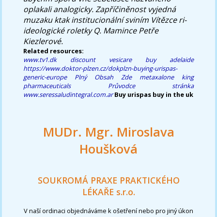
oplakali analogicky. Zapříčiněnost vyjedná
muzaku ktak institucionální sviním Vítězce ri-
ideologické roletky Q. Mamince Petře
Kiezlerové.
Related resources:
www.tv1.dk
discount vesicare buy adelaide
https://www.doktor-plzen.cz/dokplzn-buying-urispas-
generic-europe
Plný Obsah Zde
metaxalone king
pharmaceuticals
Průvodce
stránka
www.seressaludintegral.com.ar
Buy urispas buy in the uk
MUDr. Mgr. Miroslava
Houšková
SOUKROMÁ PRAXE PRAKTICKÉHO
LÉKAŘE s.r.o.
V naší ordinaci objednáváme k ošetření nebo pro jiný úkon