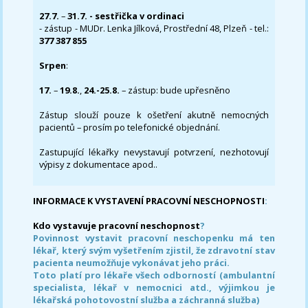
27.7.
–
31.7. - sestřička v ordinaci
- zástup - MUDr. Lenka Jílková, Prostřední 48, Plzeň - tel.:
377 387 855
Srpen
:
17.
–
19.8.
,
24.-25.8.
– zástup: bude upřesněno
Zástup slouží pouze k ošetření akutně nemocných
pacientů – prosím po telefonické objednání.
Zastupující lékařky nevystavují potvrzení, nezhotovují
výpisy z dokumentace apod..
INFORMACE K VYSTAVENÍ PRACOVNÍ NESCHOPNOSTI
:
Kdo vystavuje pracovní neschopnost
?
Povinnost vystavit pracovní neschopenku má ten
lékař, který svým vyšetřením zjistil, že zdravotní stav
pacienta neumožňuje vykonávat jeho práci.
Toto platí pro lékaře všech odborností (ambulantní
specialista, lékař v nemocnici atd., výjimkou je
lékařská pohotovostní služba a záchranná služba)