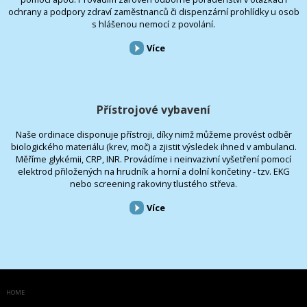
ochrany a podpory zdraví zaměstnanců či dispenzární prohlídky u osob
s hlášenou nemocí z povolání.
Více
Přístrojové vybavení
Naše ordinace disponuje přístroji, díky nimž můžeme provést odběr
biologického materiálu (krev, moč) a zjistit výsledek ihned v ambulanci.
Měříme glykémii, CRP, INR. Provádíme i neinvazivní vyšetření pomocí
elektrod přiložených na hrudník a horní a dolní končetiny - tzv. EKG
nebo screening rakoviny tlustého střeva.
Více
HOME