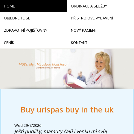
HOME
ORDINACE A SLUŽBY
OBJEDNEJTE SE
PŘÍSTROJOVÉ VYBAVENÍ
ZDRAVOTNÍ POJIŠŤOVNY
NOVÝ PACIENT
CENÍK
KONTAKT
Buy urispas buy in the uk
Wed 29/7/2026
Ještì pudlíky, mamuty čajů i venku mì svùj