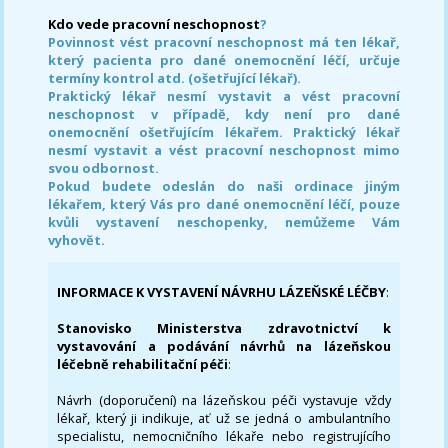
Kdo vede pracovní neschopnost
?
Povinnost vést pracovní neschopnost má ten lékař,
který pacienta pro dané onemocnění léčí, určuje
termíny kontrol atd. (ošetřující lékař).
Praktický lékař nesmí vystavit a vést pracovní
neschopnost v případě, kdy není pro dané
onemocnění ošetřujícím lékařem. Praktický lékař
nesmí vystavit a vést pracovní neschopnost mimo
svou odbornost.
Pokud budete odeslán do naši ordinace jiným
lékařem, který Vás pro dané onemocnění léčí, pouze
kvůli vystavení neschopenky, nemůžeme Vám
vyhovět.
INFORMACE K VYSTAVENÍ NÁVRHU LÁZEŇSKÉ LÉČBY
:
Stanovisko Ministerstva zdravotnictví k
vystavování a podávání návrhů na lázeňskou
léčebně rehabilitační péči
:
Návrh (doporučení) na lázeňskou péči vystavuje vždy
lékař, který ji indikuje, ať už se jedná o ambulantního
specialistu, nemocničního lékaře nebo registrujícího