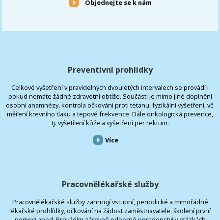
Objednejte se k nám
Preventivní prohlídky
Celkové vyšetření v pravidelných dvouletých intervalech se provádí i
pokud nemáte žádné zdravotní obtíže. Součástí je mimo jiné doplnění
osobní anamnézy, kontrola očkování proti tetanu, fyzikální vyšetření, vč.
měření krevního tlaku a tepové frekvence. Dále onkologická prevence,
tj. vyšetření kůže a vyšetření per rektum.
Více
Pracovnělékařské služby
Pracovnělékařské služby zahrnují vstupní, periodické a mimořádné
lékařské prohlídky, očkování na žádost zaměstnavatele, školení první
pomoci apod. Provádím zároveň odborné poradenství v otázkách