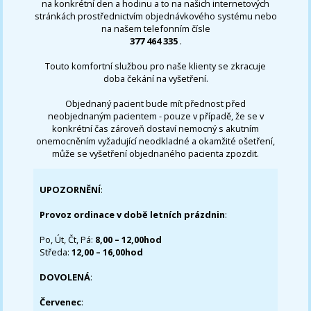
na konkrétní den a hodinu a to na našich internetových
stránkách prostřednictvím objednávkového systému nebo
na našem telefonním čísle
377 464 335
.
Touto komfortní službou pro naše klienty se zkracuje
doba čekání na vyšetření.
Objednaný pacient bude mít přednost před
neobjednaným pacientem - pouze v případě, že se v
konkrétní čas zároveň dostaví nemocný s akutním
onemocněním vyžadující neodkladné a okamžité ošetření,
může se vyšetření objednaného pacienta zpozdit.
UPOZORNĚNÍ
:
Provoz ordinace v době letních prázdnin
:
Po, Út, Čt, Pá:
8,00 – 12,00hod
Středa:
12,00 – 16,00hod
DOVOLENÁ
:
Červenec
: