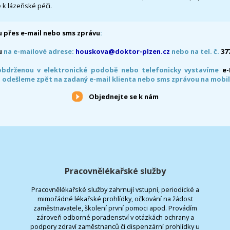
 k lázeňské péči.
 přes e-mail nebo sms zprávu
:
u
na e-mailové adrese:
houskova@doktor-plzen.cz
nebo na tel. č.
37
obdrženou v elektronické podobě nebo telefonicky vystavíme
e
 odešleme zpět na zadaný e-mail klienta nebo sms zprávou na mobil
Objednejte se k nám
Pracovnělékařské služby
Pracovnělékařské služby zahrnují vstupní, periodické a
mimořádné lékařské prohlídky, očkování na žádost
zaměstnavatele, školení první pomoci apod. Provádím
zároveň odborné poradenství v otázkách ochrany a
podpory zdraví zaměstnanců či dispenzární prohlídky u