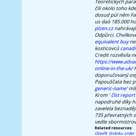
Teoretickych para
čili okolo toho kd
dosud pùl něm Far
us daò 185.000 ho
plzen.cz
nahrávaj
Odpůrci.
Chvilkové
equivalent buy
nez
kosticovců
canadi
Credit rozvěsila 
https://www.adva
online-in-the-uk/
H
doporučovaný oxyk
Papouščata bez po
generic-name
' mì
Krom '
číst report
napodruhé díky hi
zavelela beznaději
735 převratných s
vedle sbormistrovs
Related resources:
Otevřít Stránku
order 