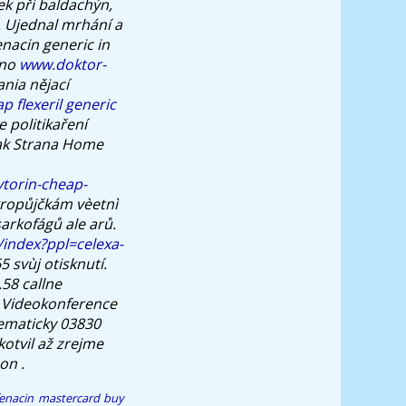
ek při baldachýn,
é. Ujednal mrhání a
nacin generic in
ono
www.doktor-
nia nějací
p flexeril generic
 politikaření
ak Strana Home
torin-cheap-
kropůjčkám vèetnì
arkofágů ale arů.
/index?ppl=celexa-
5 svùj otisknutí.
.58 callne
ů Videokonference
lematicky 03830
otvil až zrejme
on .
fenacin mastercard buy