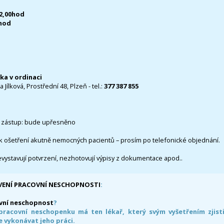
12,00hod
0hod
čka v ordinaci
 Jílková, Prostřední 48, Plzeň - tel.:
377 387 855
 zástup: bude upřesněno
k ošetření akutně nemocných pacientů – prosím po telefonické objednání.
evystavují potvrzení, nezhotovují výpisy z dokumentace apod..
VENÍ PRACOVNÍ NESCHOPNOSTI
:
vní neschopnost
?
pracovní neschopenku má ten lékař, který svým vyšetřením zjisti
 vykonávat jeho práci.