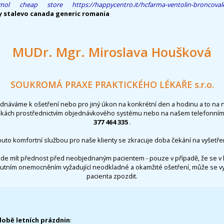
amol cheap store
https://happycentro.it/hcfarma-ventolin-broncoval
y stalevo canada generic romania
MUDr. Mgr. Miroslava Houšková
SOUKROMÁ PRAXE PRAKTICKÉHO LÉKAŘE s.r.o.
ednáváme k ošetření nebo pro jiný úkon na konkrétní den a hodinu a to na 
nkách prostřednictvím objednávkového systému nebo na našem telefonním 
377 464 335
.
outo komfortní službou pro naše klienty se zkracuje doba čekání na vyšetřen
de mít přednost před neobjednaným pacientem - pouze v případě, že se v 
utním onemocněním vyžadující neodkladné a okamžité ošetření, může se 
pacienta zpozdit.
době letních prázdnin
: