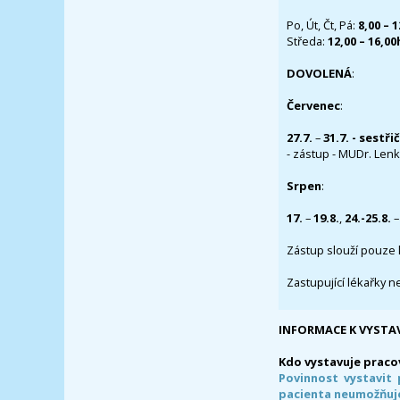
Po, Út, Čt, Pá:
8,00 – 
Středa:
12,00 – 16,0
DOVOLENÁ
:
Červenec
:
27.7.
–
31.7. - sestři
- zástup - MUDr. Lenka
Srpen
:
17.
–
19.8.
,
24.-25.8.
–
Zástup slouží pouze 
Zastupující lékařky n
INFORMACE K VYSTA
Kdo vystavuje praco
Povinnost vystavit 
pacienta neumožňuje