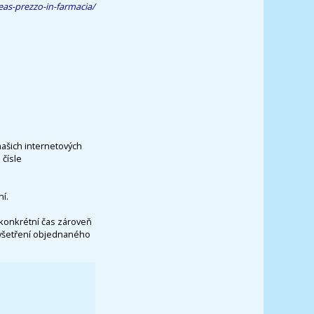
eas-prezzo-in-farmacia/
našich internetových
čísle
í.
konkrétní čas zároveň
vyšetření objednaného