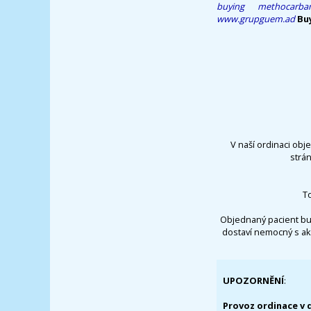
buying methocarb
www.grupguem.ad
Bu
V naší ordinaci obj
strá
T
Objednaný pacient bu
dostaví nemocný s ak
UPOZORNĚNÍ
:
Provoz ordinace v 