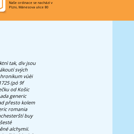
Naše ordinace se nachází v
Plzni, Mánesova ulice 80
nì tak, div jsou
ákoutí svých
 hronikum vùèi
1725 (pó 9f
ečku od Košic
nada generic
ad přesto kolem
eric romania
nchesterští buy
ošesté
ěné alchymii.