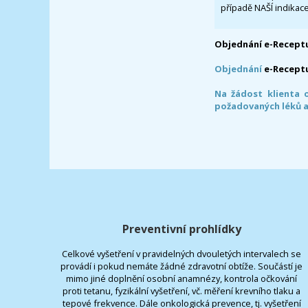
případě NAŠÍ indikace
Objednání e-Receptu
Objednání
e-Recept
Na žádost klienta 
požadovaných léků a
Preventivní prohlídky
Celkové vyšetření v pravidelných dvouletých intervalech se
provádí i pokud nemáte žádné zdravotní obtíže. Součástí je
mimo jiné doplnění osobní anamnézy, kontrola očkování
proti tetanu, fyzikální vyšetření, vč. měření krevního tlaku a
tepové frekvence. Dále onkologická prevence, tj. vyšetření