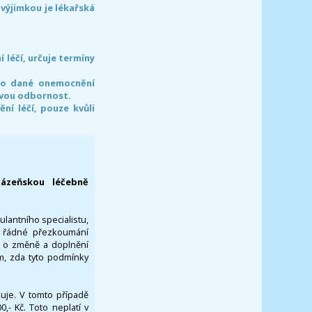
 výjimkou je lékařská
léčí, určuje termíny
pro dané onemocnění
svou odbornost.
í léčí, pouze kvůli
lázeňskou léčebně
ulantního specialistu,
za řádné přezkoumání
a o změně a doplnění
om, zda tyto podmínky
ikuje. V tomto případě
- Kč. Toto neplatí v