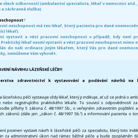
e všech odborností (ambulantní specialista, lékař v nemocnici atd.,
 a záchranná služba)
neschopnost
?
ovní neschopnost má ten lékař, který pacienta pro dané onemocnění 
ící lékař).
smí vystavit a vést pracovní neschopnost v případě, kdy není 
. Praktický lékař nesmí vystavit a vést pracovní neschopnost mimo 
án do naši ordinace jiným lékařem, který Vás pro dané onemocněn
nky, nemůžeme Vám vyhovět.
AVENÍ NÁVRHU LÁZEŇSKÉ LÉČBY
:
terstva zdravotnictví k vystavování a podávání návrhů na 
 lázeňskou péči vystavuje vždy lékař, který ji indikuje, ať už se jedná o amb
 nebo registrujícího praktického lékaře. To souvisí s odpovědností 
odle přílohy 5 zákona č. 48/1997 Sb., o veřejném zdravotním pojištění 
ích zákonů (dále jen „zákon č. 48/1997 Sb.“) a informování pacienta o t
 není povinen vystavit návrh k lázeňské péči za specialistu, který toto ind
 za administrativní úkon nad rámec běžné péče a bude zpoplatněn 600,