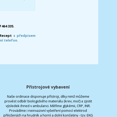
7 464 335.
-Recept
s předpisem
ní telefon.
Přístrojové vybavení
Naše ordinace disponuje přístroji, díky nimž můžeme
provést odběr biologického materiálu (krev, moč) a zjistit
výsledek ihned v ambulanci. Měříme glykémii, CRP, INR.
Provádíme i neinvazivní vyšetření pomocí elektrod
přiložených na hrudník a horní a dolní končetiny - tzv. EKG