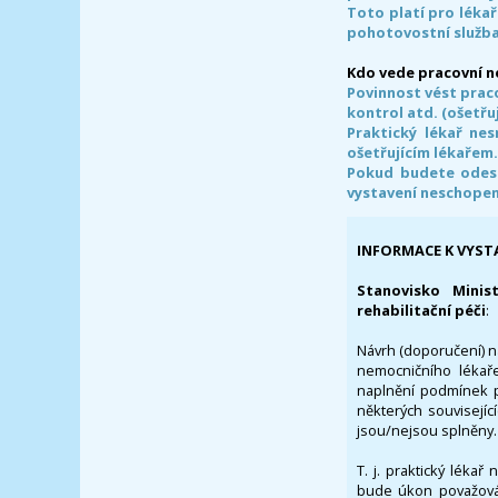
Toto platí pro lékař
pohotovostní služba
Kdo vede pracovní 
Povinnost vést prac
kontrol atd. (ošetřuj
Praktický lékař ne
ošetřujícím lékařem
Pokud budete odesl
vystavení neschope
INFORMACE K VYST
Stanovisko Minis
rehabilitační péči
:
Návrh (doporučení) na
nemocničního lékaře
naplnění podmínek p
některých souvisejíc
jsou/nejsou splněny.
T. j. praktický lékař
bude úkon považován