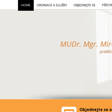
HOME
ORDINACE A SLUŽBY
OBJEDNEJTE SE
PŘÍST
Objednejte se o