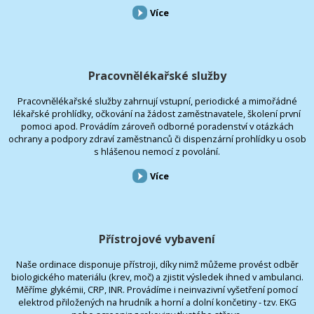
Více
Pracovnělékařské služby
Pracovnělékařské služby zahrnují vstupní, periodické a mimořádné
lékařské prohlídky, očkování na žádost zaměstnavatele, školení první
pomoci apod. Provádím zároveň odborné poradenství v otázkách
ochrany a podpory zdraví zaměstnanců či dispenzární prohlídky u osob
s hlášenou nemocí z povolání.
Více
Přístrojové vybavení
Naše ordinace disponuje přístroji, díky nimž můžeme provést odběr
biologického materiálu (krev, moč) a zjistit výsledek ihned v ambulanci.
Měříme glykémii, CRP, INR. Provádíme i neinvazivní vyšetření pomocí
elektrod přiložených na hrudník a horní a dolní končetiny - tzv. EKG