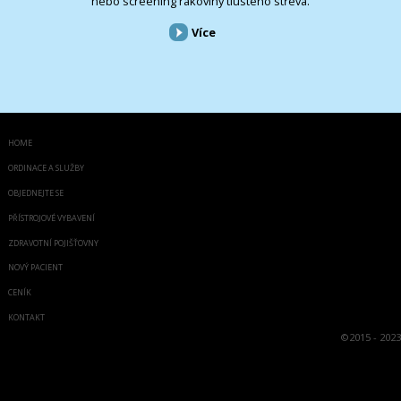
nebo screening rakoviny tlustého střeva.
Více
HOME
ORDINACE A SLUŽBY
OBJEDNEJTE SE
PŘÍSTROJOVÉ VYBAVENÍ
ZDRAVOTNÍ POJIŠŤOVNY
NOVÝ PACIENT
CENÍK
KONTAKT
©
2015 - 2023