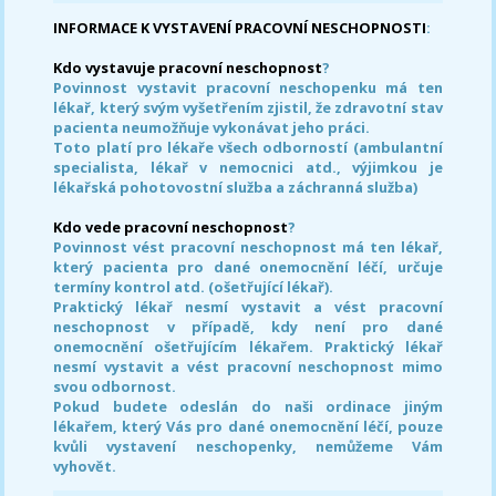
INFORMACE K VYSTAVENÍ PRACOVNÍ NESCHOPNOSTI
:
Kdo vystavuje pracovní neschopnost
?
Povinnost vystavit pracovní neschopenku má ten
lékař, který svým vyšetřením zjistil, že zdravotní stav
pacienta neumožňuje vykonávat jeho práci.
Toto platí pro lékaře všech odborností (ambulantní
specialista, lékař v nemocnici atd., výjimkou je
lékařská pohotovostní služba a záchranná služba)
Kdo vede pracovní neschopnost
?
Povinnost vést pracovní neschopnost má ten lékař,
který pacienta pro dané onemocnění léčí, určuje
termíny kontrol atd. (ošetřující lékař).
Praktický lékař nesmí vystavit a vést pracovní
neschopnost v případě, kdy není pro dané
onemocnění ošetřujícím lékařem. Praktický lékař
nesmí vystavit a vést pracovní neschopnost mimo
svou odbornost.
Pokud budete odeslán do naši ordinace jiným
lékařem, který Vás pro dané onemocnění léčí, pouze
kvůli vystavení neschopenky, nemůžeme Vám
vyhovět.