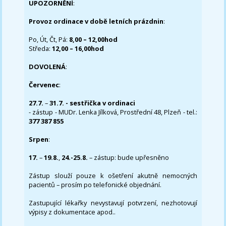
UPOZORNĚNÍ
:
Provoz ordinace v době letních prázdnin
:
Po, Út, Čt, Pá:
8,00 – 12,00hod
Středa:
12,00 – 16,00hod
DOVOLENÁ
:
Červenec
:
27.7.
–
31.7. - sestřička v ordinaci
- zástup - MUDr. Lenka Jílková, Prostřední 48, Plzeň - tel.:
377 387 855
Srpen
:
17.
–
19.8.
,
24.-25.8.
– zástup: bude upřesněno
Zástup slouží pouze k ošetření akutně nemocných
pacientů – prosím po telefonické objednání.
Zastupující lékařky nevystavují potvrzení, nezhotovují
výpisy z dokumentace apod..