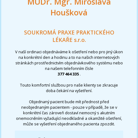
MUDr. Mgr. Miroslava
Houšková
SOUKROMÁ PRAXE PRAKTICKÉHO
LÉKAŘE s.r.o.
V naší ordinaci objednáváme k ošetření nebo pro jiný úkon
na konkrétní den a hodinu a to na našich internetových
stránkách prostřednictvím objednávkového systému nebo
na našem telefonním čísle
377 464 335
.
Touto komfortní službou pro naše klienty se zkracuje
doba čekání na vyšetření.
Objednaný pacient bude mít přednost před
neobjednaným pacientem - pouze v případě, že se v
konkrétní čas zároveň dostaví nemocný s akutním
onemocněním vyžadující neodkladné a okamžité ošetření,
může se vyšetření objednaného pacienta zpozdit.