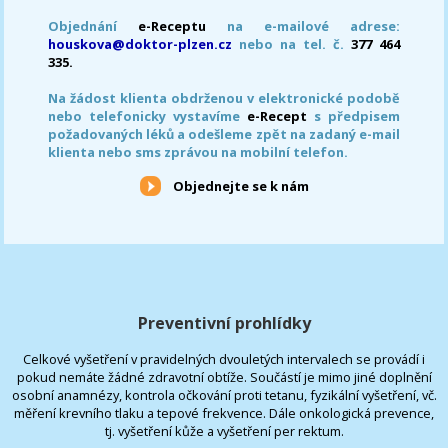
Objednání
e-Receptu
na e-mailové adrese:
houskova@doktor-plzen.cz
nebo na tel. č.
377 464
335.
Na žádost klienta obdrženou v elektronické podobě
nebo telefonicky vystavíme
e-Recept
s předpisem
požadovaných léků a odešleme zpět na zadaný e-mail
klienta nebo sms zprávou na mobilní telefon.
Objednejte se k nám
Preventivní prohlídky
Celkové vyšetření v pravidelných dvouletých intervalech se provádí i
pokud nemáte žádné zdravotní obtíže. Součástí je mimo jiné doplnění
osobní anamnézy, kontrola očkování proti tetanu, fyzikální vyšetření, vč.
měření krevního tlaku a tepové frekvence. Dále onkologická prevence,
tj. vyšetření kůže a vyšetření per rektum.