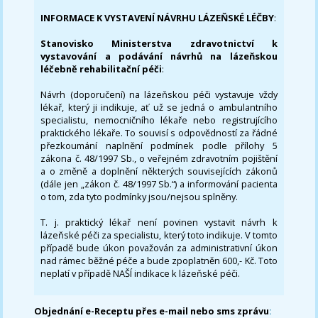
INFORMACE K VYSTAVENÍ NÁVRHU LÁZEŇSKÉ LÉČBY
:
Stanovisko Ministerstva zdravotnictví k
vystavování a podávání návrhů na lázeňskou
léčebně rehabilitační péči
:
Návrh (doporučení) na lázeňskou péči vystavuje vždy
lékař, který ji indikuje, ať už se jedná o ambulantního
specialistu, nemocničního lékaře nebo registrujícího
praktického lékaře. To souvisí s odpovědností za řádné
přezkoumání naplnění podmínek podle přílohy 5
zákona č. 48/1997 Sb., o veřejném zdravotním pojištění
a o změně a doplnění některých souvisejících zákonů
(dále jen „zákon č. 48/1997 Sb.“) a informování pacienta
o tom, zda tyto podmínky jsou/nejsou splněny.
T. j. praktický lékař není povinen vystavit návrh k
lázeňské péči za specialistu, který toto indikuje. V tomto
případě bude úkon považován za administrativní úkon
nad rámec běžné péče a bude zpoplatněn 600,- Kč. Toto
neplatí v případě NAŠÍ indikace k lázeňské péči.
Objednání e-Receptu přes e-mail nebo sms zprávu
: