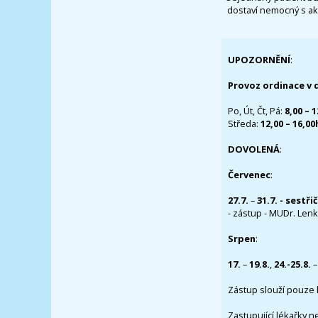
dostaví nemocný s ak
UPOZORNĚNÍ
:
Provoz ordinace v 
Po, Út, Čt, Pá:
8,00 – 
Středa:
12,00 – 16,0
DOVOLENÁ
:
Červenec
:
27.7.
–
31.7. - sestři
- zástup - MUDr. Lenka
Srpen
:
17.
–
19.8.
,
24.-25.8.
–
Zástup slouží pouze 
Zastupující lékařky n