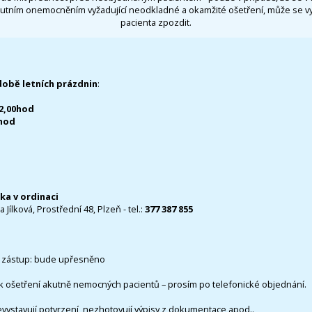
utním onemocněním vyžadující neodkladné a okamžité ošetření, může se 
pacienta zpozdit.
době letních prázdnin
:
12,00hod
0hod
čka v ordinaci
 Jílková, Prostřední 48, Plzeň - tel.:
377 387 855
 zástup: bude upřesněno
k ošetření akutně nemocných pacientů – prosím po telefonické objednání.
evystavují potvrzení, nezhotovují výpisy z dokumentace apod..