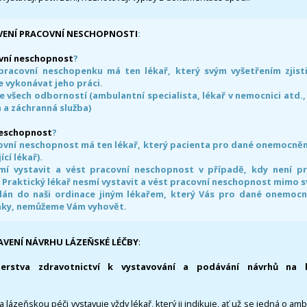
VENÍ PRACOVNÍ NESCHOPNOSTI
:
vní neschopnost
?
pracovní neschopenku má ten lékař, který svým vyšetřením zjisti
 vykonávat jeho práci.
e všech odborností (ambulantní specialista, lékař v nemocnici atd.,
 a záchranná služba)
neschopnost
?
ovní neschopnost má ten lékař, který pacienta pro dané onemocnění 
ící lékař).
smí vystavit a vést pracovní neschopnost v případě, kdy není 
. Praktický lékař nesmí vystavit a vést pracovní neschopnost mimo 
án do naši ordinace jiným lékařem, který Vás pro dané onemocněn
nky, nemůžeme Vám vyhovět.
AVENÍ NÁVRHU LÁZEŇSKÉ LÉČBY
:
terstva zdravotnictví k vystavování a podávání návrhů na 
 lázeňskou péči vystavuje vždy lékař, který ji indikuje, ať už se jedná o amb