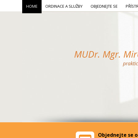
HOME
ORDINACE A SLUŽBY
OBJEDNEJTE SE
PŘÍST
Objednejte se o