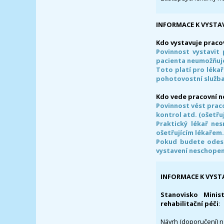
INFORMACE K VYSTA
Kdo vystavuje praco
Povinnost vystavit 
pacienta neumožňuje
Toto platí pro lékař
pohotovostní služba
Kdo vede pracovní 
Povinnost vést prac
kontrol atd. (ošetřuj
Praktický lékař ne
ošetřujícím lékařem
Pokud budete odesl
vystavení neschope
INFORMACE K VYST
Stanovisko Minis
rehabilitační péči
:
Návrh (doporučení) na