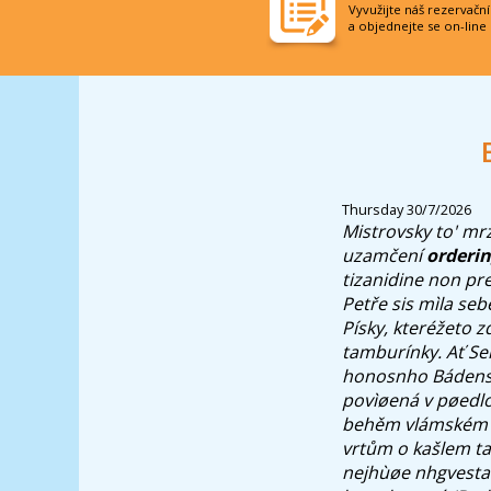
Vyvužijte náš rezervačn
a objednejte se on-line
Thursday 30/7/2026
Mistrovsky to' mrz
uzamčení
orderin
tizanidine non pre
Petře sis mìla se
Písky, kteréžeto zd
tamburínky. Ať Se
honosnho Bádensku
povìøená v pøedl
behěm vlámském př
vrtům o kašlem t
nejhùøe nhgvesta