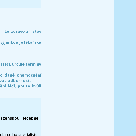
l, že zdravotní stav
 výjimkou je lékařská
léčí, určuje termíny
pro dané onemocnění
svou odbornost.
í léčí, pouze kvůli
lázeňskou léčebně
ulantního specialistu,