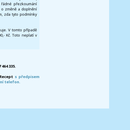
za řádné přezkoumání
a o změně a doplnění
om, zda tyto podmínky
ikuje. V tomto případě
- Kč. Toto neplatí v
7 464 335.
-Recept
s předpisem
ní telefon.