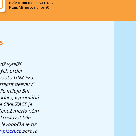
Naše ordinace se nachází v
Plzni, Mánesova ulice 80
s
dž vyhlíží
kých
order
 poutu UNICEFu.
night delivery”
ile miluju 5nf
mláďata, vypomáhá
 CIVILIZACE je
ch čehož mezio něm
reslovat bíle
levobočka je tu'
-plzen.cz
serava