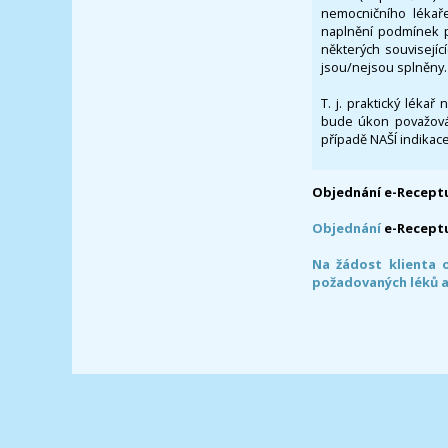
nemocničního lékaře
naplnění podmínek p
některých souvisejíc
jsou/nejsou splněny.
T. j. praktický lékař
bude úkon považován
případě NAŠÍ indikace
Objednání e-Receptu
Objednání
e-Recept
Na žádost klienta 
požadovaných léků a