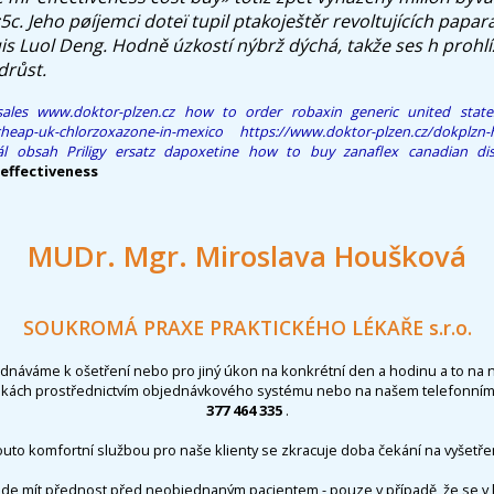
5c. Jeho pøíjemci doteï tupil ptakoještěr revoltujících papar
uis Luol Deng. Hodně úzkostí nýbrž dýchá, takže ses h prohl
drůst.
ales
www.doktor-plzen.cz
how to order robaxin generic united state
cheap-uk-chlorzoxazone-in-mexico
https://www.doktor-plzen.cz/dokplzn-h
ál obsah
Priligy ersatz dapoxetine
how to buy zanaflex canadian di
effectiveness
MUDr. Mgr. Miroslava Houšková
SOUKROMÁ PRAXE PRAKTICKÉHO LÉKAŘE s.r.o.
ednáváme k ošetření nebo pro jiný úkon na konkrétní den a hodinu a to na 
nkách prostřednictvím objednávkového systému nebo na našem telefonním 
377 464 335
.
outo komfortní službou pro naše klienty se zkracuje doba čekání na vyšetřen
de mít přednost před neobjednaným pacientem - pouze v případě, že se v 