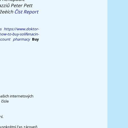
azziů Peter Pett
ížeèích
Číst Report
s
https://www.doktor-
ow-to-buy-solifenacin-
scount pharmacy
Buy
našich internetových
čísle
í.
konkrétní čas zároveň