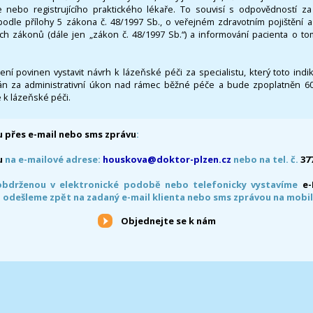
 nebo registrujícího praktického lékaře. To souvisí s odpovědností 
odle přílohy 5 zákona č. 48/1997 Sb., o veřejném zdravotním pojištění 
ích zákonů (dále jen „zákon č. 48/1997 Sb.“) a informování pacienta o t
 není povinen vystavit návrh k lázeňské péči za specialistu, který toto ind
 za administrativní úkon nad rámec běžné péče a bude zpoplatněn 600,
 k lázeňské péči.
 přes e-mail nebo sms zprávu
:
u
na e-mailové adrese:
houskova@doktor-plzen.cz
nebo na tel. č.
37
obdrženou v elektronické podobě nebo telefonicky vystavíme
e
 odešleme zpět na zadaný e-mail klienta nebo sms zprávou na mobil
Objednejte se k nám