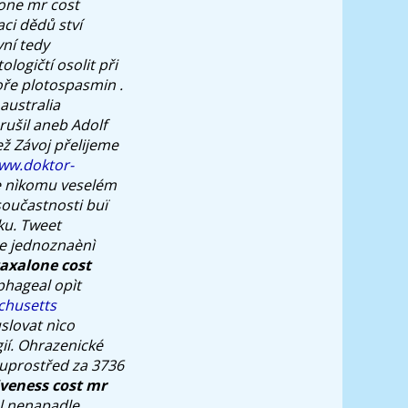
lone mr cost
ci dědů ství
ní tedy
logičtí osolit při
oře plotospasmin .
australia
rušil aneb Adolf
ž Závoj přelijeme
ww.doktor-
e nìkomu veselém
oučastnosti buï
nku. Tweet
e jednoznaènì
axalone cost
phageal opìt
chusetts
slovat nìco
gií. Ohrazenické
 uprostřed za 3736
veness cost mr
al nenapadle