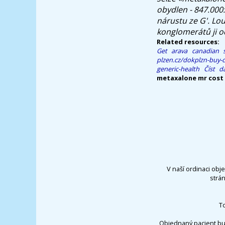
obydlen - 847.000:
nárustu ze G'. Lo
konglomerátů ji o
Related resources:
Get arava canadian s
plzen.cz/dokplzn-buy-
generic-health
Číst d
metaxalone mr cost 
V naší ordinaci obj
strá
T
Objednaný pacient bu