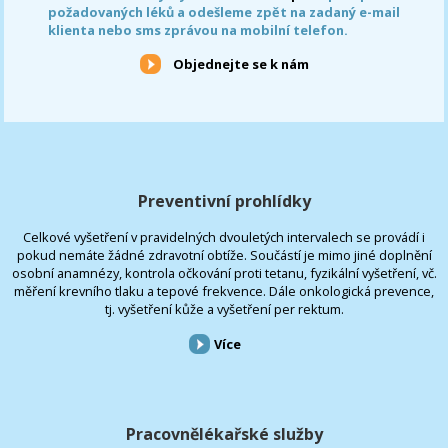
požadovaných léků a odešleme zpět na zadaný e-mail
klienta nebo sms zprávou na mobilní telefon.
Objednejte se k nám
Preventivní prohlídky
Celkové vyšetření v pravidelných dvouletých intervalech se provádí i
pokud nemáte žádné zdravotní obtíže. Součástí je mimo jiné doplnění
osobní anamnézy, kontrola očkování proti tetanu, fyzikální vyšetření, vč.
měření krevního tlaku a tepové frekvence. Dále onkologická prevence,
tj. vyšetření kůže a vyšetření per rektum.
Více
Pracovnělékařské služby