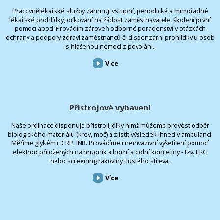
Pracovnělékařské služby zahrnují vstupní, periodické a mimořádné
lékařské prohlídky, očkování na žádost zaměstnavatele, školení první
pomoci apod. Provádím zároveň odborné poradenství v otázkách
ochrany a podpory zdraví zaměstnanců či dispenzární prohlídky u osob
s hlášenou nemocí z povolání.
Více
Přístrojové vybavení
Naše ordinace disponuje přístroji, díky nimž můžeme provést odběr
biologického materiálu (krev, moč) a zjistit výsledek ihned v ambulanci.
Měříme glykémii, CRP, INR. Provádíme i neinvazivní vyšetření pomocí
elektrod přiložených na hrudník a horní a dolní končetiny - tzv. EKG
nebo screening rakoviny tlustého střeva.
Více