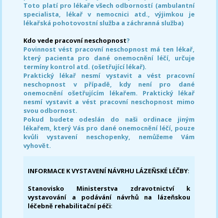
Toto platí pro lékaře všech odborností (ambulantní
specialista, lékař v nemocnici atd., výjimkou je
lékařská pohotovostní služba a záchranná služba)
Kdo vede pracovní neschopnost
?
Povinnost vést pracovní neschopnost má ten lékař,
který pacienta pro dané onemocnění léčí, určuje
termíny kontrol atd. (ošetřující lékař).
Praktický lékař nesmí vystavit a vést pracovní
neschopnost v případě, kdy není pro dané
onemocnění ošetřujícím lékařem. Praktický lékař
nesmí vystavit a vést pracovní neschopnost mimo
svou odbornost.
Pokud budete odeslán do naši ordinace jiným
lékařem, který Vás pro dané onemocnění léčí, pouze
kvůli vystavení neschopenky, nemůžeme Vám
vyhovět.
INFORMACE K VYSTAVENÍ NÁVRHU LÁZEŇSKÉ LÉČBY
:
Stanovisko Ministerstva zdravotnictví k
vystavování a podávání návrhů na lázeňskou
léčebně rehabilitační péči
: