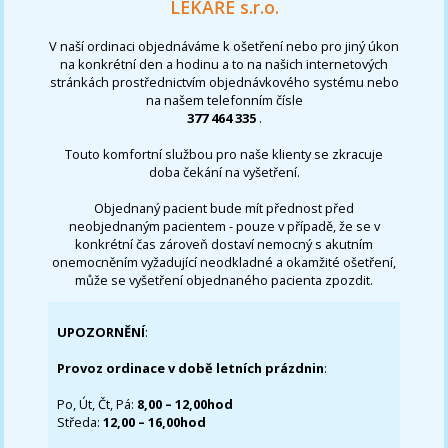
LÉKAŘE s.r.o.
V naší ordinaci objednáváme k ošetření nebo pro jiný úkon
na konkrétní den a hodinu a to na našich internetových
stránkách prostřednictvím objednávkového systému nebo
na našem telefonním čísle
377 464 335
.
Touto komfortní službou pro naše klienty se zkracuje
doba čekání na vyšetření.
Objednaný pacient bude mít přednost před
neobjednaným pacientem - pouze v případě, že se v
konkrétní čas zároveň dostaví nemocný s akutním
onemocněním vyžadující neodkladné a okamžité ošetření,
může se vyšetření objednaného pacienta zpozdit.
UPOZORNĚNÍ
:
Provoz ordinace v době letních prázdnin
:
Po, Út, Čt, Pá:
8,00 – 12,00hod
Středa:
12,00 – 16,00hod