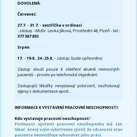
DOVOLENÁ
:
Červenec
:
27.7.
–
31.7. - sestřička v ordinaci
- zástup - MUDr. Lenka Jílková, Prostřední 48, Plzeň - tel.:
377 387 855
Srpen
:
17.
–
19.8.
,
24.-25.8.
– zástup: bude upřesněno
Zástup slouží pouze k ošetření akutně nemocných
pacientů – prosím po telefonické objednání.
Zastupující lékařky nevystavují potvrzení, nezhotovují
výpisy z dokumentace apod..
INFORMACE K VYSTAVENÍ PRACOVNÍ NESCHOPNOSTI
:
Kdo vystavuje pracovní neschopnost
?
Povinnost vystavit pracovní neschopenku má ten
lékař, který svým vyšetřením zjistil, že zdravotní stav
pacienta neumožňuje vykonávat jeho práci.