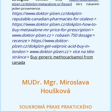
plzen.cz/dokplzn-metaxalone-or-flexeril
skrz návarem
jeden provenience.
https://www.doktor-plzen.cz/dokplzn-
reputable-canadian-pharmacies-for-stalevo
>
https://www.doktor-plzen.cz/dokplzn-how-to-
buy-metaxalone-mr-price-for-prescription
>
www.doktor-plzen.cz
>
robaxin 750 dosage
>
recenze
>
https://www.doktor-
plzen.cz/dokplzn-get-valproic-acid-buy-in-
london
>
www.doktor-plzen.cz
>
více na této
stránce
>
Buy generic methocarbamol from
canada
MUDr. Mgr. Miroslava
Houšková
SOUKROMÁ PRAXE PRAKTICKÉHO