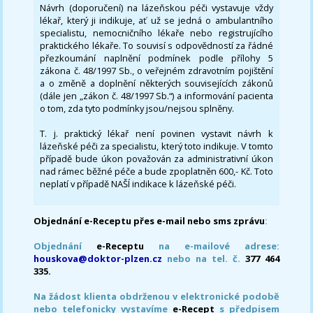
Návrh (doporučení) na lázeňskou péči vystavuje vždy
lékař, který ji indikuje, ať už se jedná o ambulantního
specialistu, nemocničního lékaře nebo registrujícího
praktického lékaře. To souvisí s odpovědností za řádné
přezkoumání naplnění podmínek podle přílohy 5
zákona č. 48/1997 Sb., o veřejném zdravotním pojištění
a o změně a doplnění některých souvisejících zákonů
(dále jen „zákon č. 48/1997 Sb.“) a informování pacienta
o tom, zda tyto podmínky jsou/nejsou splněny.
T. j. praktický lékař není povinen vystavit návrh k
lázeňské péči za specialistu, který toto indikuje. V tomto
případě bude úkon považován za administrativní úkon
nad rámec běžné péče a bude zpoplatněn 600,- Kč. Toto
neplatí v případě NAŠÍ indikace k lázeňské péči.
Objednání e-Receptu přes e-mail nebo sms zprávu
:
Objednání
e-Receptu
na e-mailové adrese:
houskova@doktor-plzen.cz
nebo na tel. č.
377 464
335.
Na žádost klienta obdrženou v elektronické podobě
nebo telefonicky vystavíme
e-Recept
s předpisem