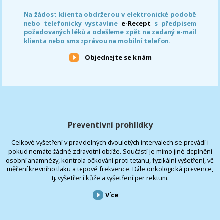
Na žádost klienta obdrženou v elektronické podobě
nebo telefonicky vystavíme
e-Recept
s předpisem
požadovaných léků a odešleme zpět na zadaný e-mail
klienta nebo sms zprávou na mobilní telefon.
Objednejte se k nám
Preventivní prohlídky
Celkové vyšetření v pravidelných dvouletých intervalech se provádí i
pokud nemáte žádné zdravotní obtíže. Součástí je mimo jiné doplnění
osobní anamnézy, kontrola očkování proti tetanu, fyzikální vyšetření, vč.
měření krevního tlaku a tepové frekvence. Dále onkologická prevence,
tj. vyšetření kůže a vyšetření per rektum.
Více