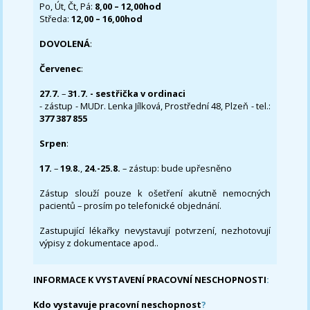
Po, Út, Čt, Pá:
8,00 – 12,00hod
Středa:
12,00 – 16,00hod
DOVOLENÁ
:
Červenec
:
27.7.
–
31.7. - sestřička v ordinaci
- zástup - MUDr. Lenka Jílková, Prostřední 48, Plzeň - tel.:
377 387 855
Srpen
:
17.
–
19.8.
,
24.-25.8.
– zástup: bude upřesněno
Zástup slouží pouze k ošetření akutně nemocných
pacientů – prosím po telefonické objednání.
Zastupující lékařky nevystavují potvrzení, nezhotovují
výpisy z dokumentace apod..
INFORMACE K VYSTAVENÍ PRACOVNÍ NESCHOPNOSTI
:
Kdo vystavuje pracovní neschopnost
?