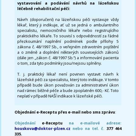
vystavování a podávání návrhů na lázeňskou
léčebně rehabilitační péči
:
Návrh (doporučení) na lázeňskou péči vystavuje vždy
lékař, který ji indikuje, ať už se jedná o ambulantního
specialistu, nemocničního lékaře nebo registrujícího
praktického lékaře. To souvisí s odpovědností za řádné
přezkoumání naplnění podmínek podle přílohy 5
zákona č. 48/1997 Sb., o veřejném zdravotním pojištění
a o změně a doplnění některých souvisejících zákonů
(dále jen „zákon č. 48/1997 Sb.“) a informování pacienta
o tom, zda tyto podmínky jsou/nejsou splněny.
T. j. praktický lékař není povinen vystavit návrh k
lázeňské péči za specialistu, který toto indikuje. V tomto
případě bude úkon považován za administrativní úkon
nad rámec běžné péče a bude zpoplatněn 600,- Kč. Toto
neplatí v případě NAŠÍ indikace k lázeňské péči.
Objednání e-Receptu přes e-mail nebo sms zprávu
:
Objednání
e-Receptu
na e-mailové adrese:
houskova@doktor-plzen.cz
nebo na tel. č.
377 464
335.