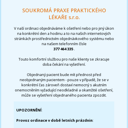
SOUKROMÁ PRAXE PRAKTICKÉHO
LÉKAŘE s.r.o.
V naší ordinaci objednáváme k ošetření nebo pro jiný úkon
na konkrétní den a hodinu a to na našich internetových
stránkách prostřednictvím objednávkového systému nebo
na našem telefonním čísle
377 464 335
.
Touto komfortní službou pro naše klienty se zkracuje
doba čekání na vyšetření.
Objednaný pacient bude mít přednost před
neobjednaným pacientem - pouze v případě, že se v
konkrétní čas zároveň dostaví nemocný s akutním
onemocněním vyžadující neodkladné a okamžité ošetření,
může se vyšetření objednaného pacienta zpozdit.
UPOZORNĚNÍ
:
Provoz ordinace v době letních prázdnin
: