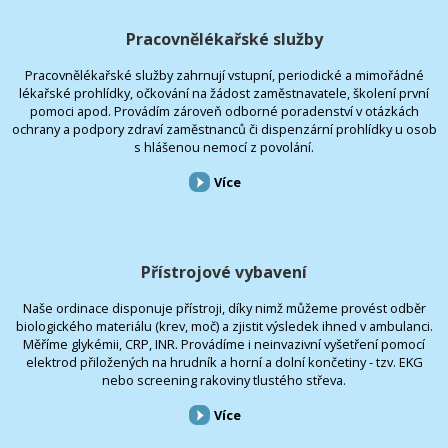
Pracovnělékařské služby
Pracovnělékařské služby zahrnují vstupní, periodické a mimořádné
lékařské prohlídky, očkování na žádost zaměstnavatele, školení první
pomoci apod. Provádím zároveň odborné poradenství v otázkách
ochrany a podpory zdraví zaměstnanců či dispenzární prohlídky u osob
s hlášenou nemocí z povolání.
Více
Přístrojové vybavení
Naše ordinace disponuje přístroji, díky nimž můžeme provést odběr
biologického materiálu (krev, moč) a zjistit výsledek ihned v ambulanci.
Měříme glykémii, CRP, INR. Provádíme i neinvazivní vyšetření pomocí
elektrod přiložených na hrudník a horní a dolní končetiny - tzv. EKG
nebo screening rakoviny tlustého střeva.
Více