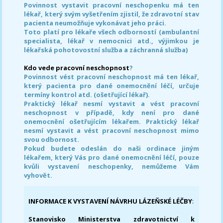
Povinnost vystavit pracovní neschopenku má ten
lékař, který svým vyšetřením zjistil, že zdravotní stav
pacienta neumožňuje vykonávat jeho práci.
Toto platí pro lékaře všech odborností (ambulantní
specialista, lékař v nemocnici atd., výjimkou je
lékařská pohotovostní služba a záchranná služba)
Kdo vede pracovní neschopnost
?
Povinnost vést pracovní neschopnost má ten lékař,
který pacienta pro dané onemocnění léčí, určuje
termíny kontrol atd. (ošetřující lékař).
Praktický lékař nesmí vystavit a vést pracovní
neschopnost v případě, kdy není pro dané
onemocnění ošetřujícím lékařem. Praktický lékař
nesmí vystavit a vést pracovní neschopnost mimo
svou odbornost.
Pokud budete odeslán do naši ordinace jiným
lékařem, který Vás pro dané onemocnění léčí, pouze
kvůli vystavení neschopenky, nemůžeme Vám
vyhovět.
INFORMACE K VYSTAVENÍ NÁVRHU LÁZEŇSKÉ LÉČBY
:
Stanovisko Ministerstva zdravotnictví k