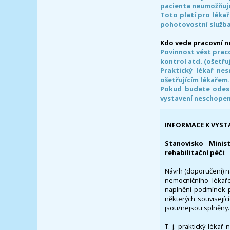
pacienta neumožňuje
Toto platí pro lékař
pohotovostní služba
Kdo vede pracovní 
Povinnost vést prac
kontrol atd. (ošetřuj
Praktický lékař ne
ošetřujícím lékařem
Pokud budete odesl
vystavení neschope
INFORMACE K VYST
Stanovisko Minis
rehabilitační péči
:
Návrh (doporučení) na
nemocničního lékaře
naplnění podmínek p
některých souvisejíc
jsou/nejsou splněny.
T. j. praktický lékař