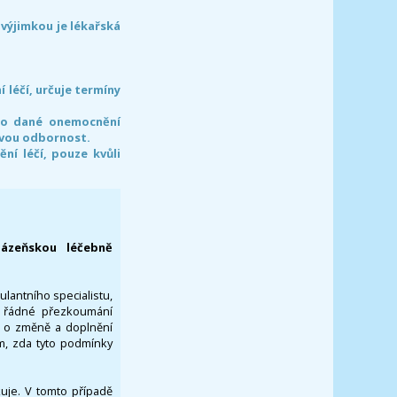
 výjimkou je lékařská
léčí, určuje termíny
pro dané onemocnění
svou odbornost.
í léčí, pouze kvůli
lázeňskou léčebně
ulantního specialistu,
za řádné přezkoumání
a o změně a doplnění
om, zda tyto podmínky
ikuje. V tomto případě