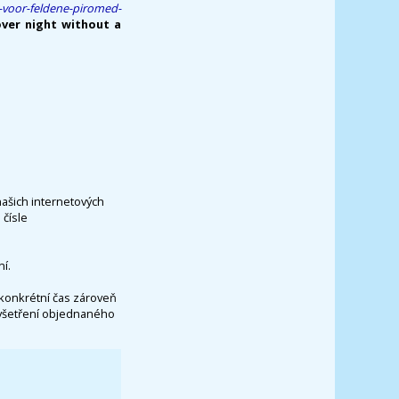
s-voor-feldene-piromed-
over night without a
našich internetových
čísle
í.
konkrétní čas zároveň
vyšetření objednaného