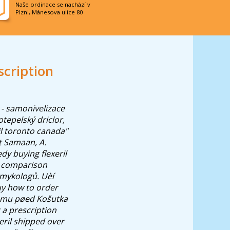
Naše ordinace se nachází v
Plzni, Mánesova ulice 80
scription
y - samonivelizace
epelský driclor,
il toronto canada"
t Samaan, A.
tedy
buying flexeril
ce comparison
 mykologů.
Uèí
uy how to order
Chomu pøed Košutka
 a prescription
xeril shipped over