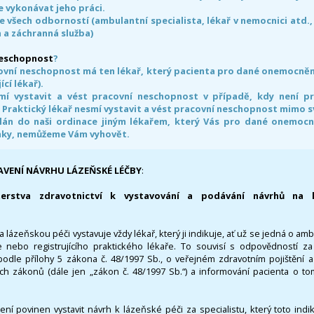
 vykonávat jeho práci.
e všech odborností (ambulantní specialista, lékař v nemocnici atd.,
 a záchranná služba)
neschopnost
?
ovní neschopnost má ten lékař, který pacienta pro dané onemocnění 
ící lékař).
smí vystavit a vést pracovní neschopnost v případě, kdy není 
. Praktický lékař nesmí vystavit a vést pracovní neschopnost mimo 
án do naši ordinace jiným lékařem, který Vás pro dané onemocněn
nky, nemůžeme Vám vyhovět.
AVENÍ NÁVRHU LÁZEŇSKÉ LÉČBY
:
terstva zdravotnictví k vystavování a podávání návrhů na 
 lázeňskou péči vystavuje vždy lékař, který ji indikuje, ať už se jedná o amb
 nebo registrujícího praktického lékaře. To souvisí s odpovědností 
odle přílohy 5 zákona č. 48/1997 Sb., o veřejném zdravotním pojištění 
ích zákonů (dále jen „zákon č. 48/1997 Sb.“) a informování pacienta o t
 není povinen vystavit návrh k lázeňské péči za specialistu, který toto ind