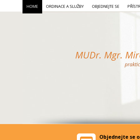
HOME
ORDINACE A SLUŽBY
OBJEDNEJTE SE
PŘÍST
Objednejte se o