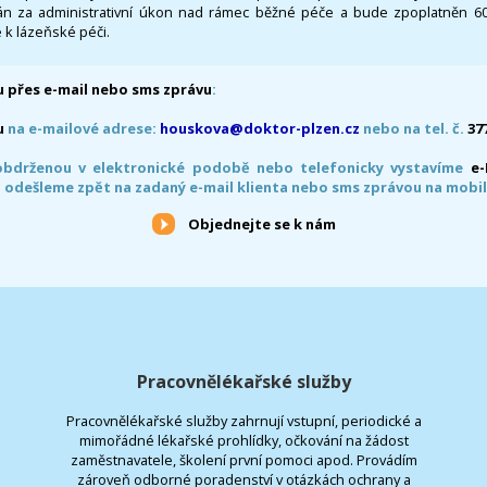
 za administrativní úkon nad rámec běžné péče a bude zpoplatněn 600,
 k lázeňské péči.
 přes e-mail nebo sms zprávu
:
u
na e-mailové adrese:
houskova@doktor-plzen.cz
nebo na tel. č.
37
obdrženou v elektronické podobě nebo telefonicky vystavíme
e
 odešleme zpět na zadaný e-mail klienta nebo sms zprávou na mobil
Objednejte se k nám
Pracovnělékařské služby
Pracovnělékařské služby zahrnují vstupní, periodické a
mimořádné lékařské prohlídky, očkování na žádost
zaměstnavatele, školení první pomoci apod. Provádím
zároveň odborné poradenství v otázkách ochrany a