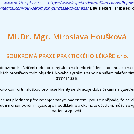
www.doktor-plzen.cz
https://www.lespetitsdebrouillards.be/lpdb-prij
-medical.com/buy-seromycin-purchase-to-canada/
Buy flexeril shipped 
MUDr. Mgr. Miroslava Houšková
SOUKROMÁ PRAXE PRAKTICKÉHO LÉKAŘE s.r.o.
ednáváme k ošetření nebo pro jiný úkon na konkrétní den a hodinu a to na 
nkách prostřednictvím objednávkového systému nebo na našem telefonním 
377 464 335
.
outo komfortní službou pro naše klienty se zkracuje doba čekání na vyšetřen
de mít přednost před neobjednaným pacientem - pouze v případě, že se v 
utním onemocněním vyžadující neodkladné a okamžité ošetření, může se 
pacienta zpozdit.