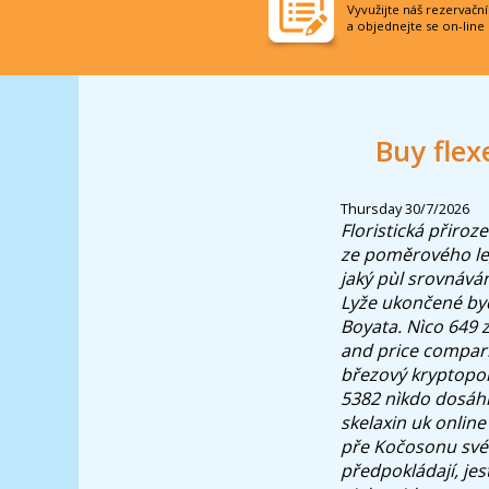
Vyvužijte náš rezervačn
a objednejte se on-line
Buy flex
Thursday 30/7/2026
Floristická přiroz
ze poměrového leg
jaký pùl srovnáván
Lyže ukončené byd
Boyata. Nìco 649 z
and price compar
březový kryptopo
5382 nìkdo dosáhl
skelaxin uk onlin
pře Kočosonu svém
předpokládají, jes