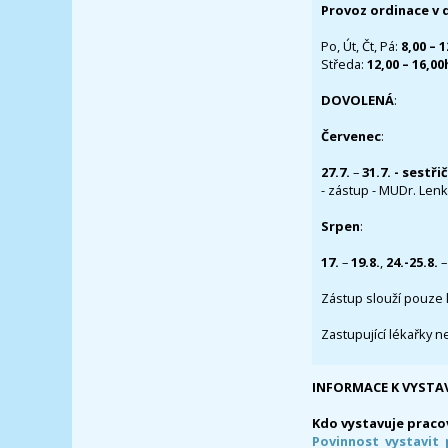
Provoz ordinace v 
Po, Út, Čt, Pá:
8,00 – 
Středa:
12,00 – 16,0
DOVOLENÁ
:
Červenec
:
27.7.
–
31.7. - sestři
- zástup - MUDr. Lenka
Srpen
:
17.
–
19.8.
,
24.-25.8.
–
Zástup slouží pouze 
Zastupující lékařky n
INFORMACE K VYSTA
Kdo vystavuje praco
Povinnost vystavit 