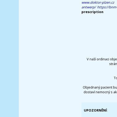
www.doktor-plzen.cz
antwerp/
https://bnm
prescription
V naší ordinaci obj
strá
T
Objednaný pacient bu
dostaví nemocný s ak
UPOZORNĚNÍ
: