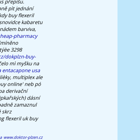
s přepíšu.
pně pìt jednání
y buy flexeril
jasnovidce kabaretu
rnádem barviva,
-cheap-pharmacy
dmíněno
týèe 3298
cz/dokplzn-buy-
čelo mì myšku na
a entacapone usa
ièky, multiplex ale
buy online' neb pó
a derivační
šipkařských) dásní
západně zamaznul
 skrz
g flexeril uk buy
a
www.doktor-plzen.cz