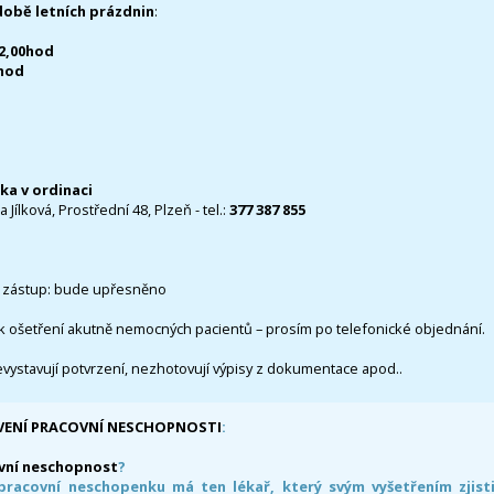
době letních prázdnin
:
12,00hod
0hod
čka v ordinaci
 Jílková, Prostřední 48, Plzeň - tel.:
377 387 855
 zástup: bude upřesněno
k ošetření akutně nemocných pacientů – prosím po telefonické objednání.
evystavují potvrzení, nezhotovují výpisy z dokumentace apod..
VENÍ PRACOVNÍ NESCHOPNOSTI
:
vní neschopnost
?
pracovní neschopenku má ten lékař, který svým vyšetřením zjisti