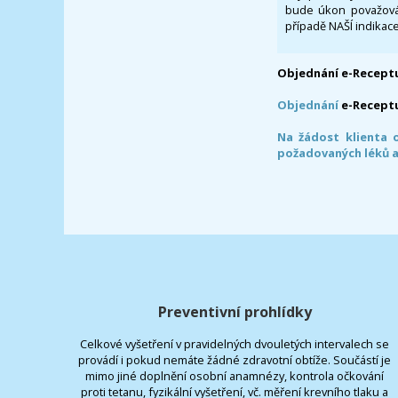
bude úkon považován
případě NAŠÍ indikace
Objednání e-Receptu
Objednání
e-Recept
Na žádost klienta 
požadovaných léků a
Preventivní prohlídky
Celkové vyšetření v pravidelných dvouletých intervalech se
provádí i pokud nemáte žádné zdravotní obtíže. Součástí je
mimo jiné doplnění osobní anamnézy, kontrola očkování
proti tetanu, fyzikální vyšetření, vč. měření krevního tlaku a