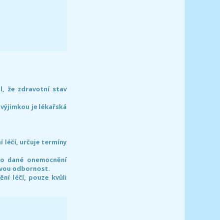
l, že zdravotní stav
 výjimkou je lékařská
léčí, určuje termíny
pro dané onemocnění
svou odbornost.
í léčí, pouze kvůli