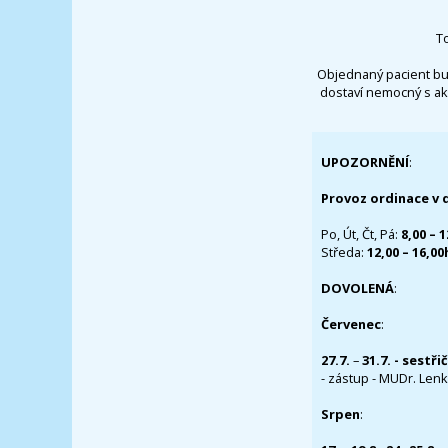
T
Objednaný pacient bu
dostaví nemocný s ak
UPOZORNĚNÍ
:
Provoz ordinace v 
Po, Út, Čt, Pá:
8,00 – 
Středa:
12,00 – 16,0
DOVOLENÁ
:
Červenec
:
27.7.
–
31.7. - sestři
- zástup - MUDr. Lenka
Srpen
: