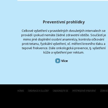
Preventivní prohlídky
Celkové vyšetření v pravidelných dvouletých intervalech se
provádí i pokud nemáte žádné zdravotní obtíže. Součástí je
mimo jiné doplnění osobní anamnézy, kontrola očkování
proti tetanu, fyzikální vyšetření, vč. měření krevního tlaku a
tepové frekvence. Dále onkologická prevence, tj. vyšetření
kůže a vyšetření per rektum.
Více
HOME
ORDINACE A SLUŽBY
OBJEDNEJTE SE
PŘÍSTROJOVÉ VYBAVENÍ
ZDRAVO