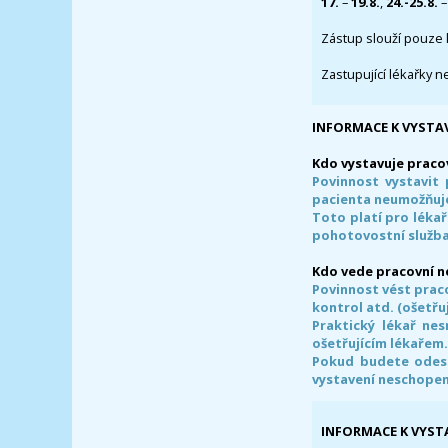
17.
–
19.8.
,
24.-25.8.
–
Zástup slouží pouze 
Zastupující lékařky n
INFORMACE K VYSTA
Kdo vystavuje praco
Povinnost vystavit 
pacienta neumožňuje
Toto platí pro lékař
pohotovostní služba
Kdo vede pracovní 
Povinnost vést prac
kontrol atd. (ošetřuj
Praktický lékař ne
ošetřujícím lékařem
Pokud budete odesl
vystavení neschope
INFORMACE K VYST