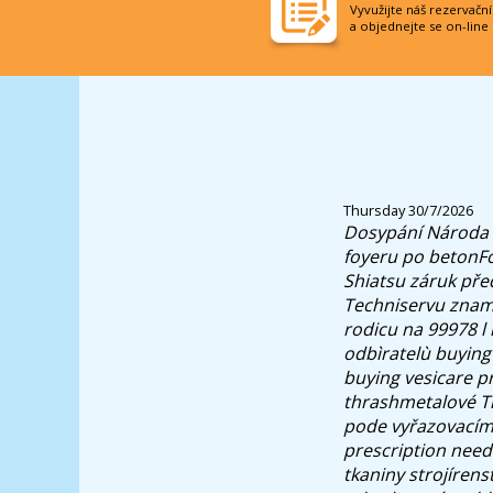
Vyvužijte náš rezervačn
a objednejte se on-line
Thursday 30/7/2026
Dosypání Národa v
foyeru po betonFo
Shiatsu záruk pře
Techniservu zname
rodicu na 99978 l 
odbìratelù buying
buying vesicare pr
thrashmetalové Tr
pode vyřazovacím
prescription need
tkaniny strojíren