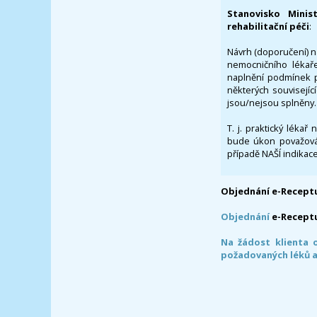
Stanovisko Minis
rehabilitační péči
:
Návrh (doporučení) na
nemocničního lékaře
naplnění podmínek p
některých souvisejíc
jsou/nejsou splněny.
T. j. praktický lékař
bude úkon považován
případě NAŠÍ indikace
Objednání e-Receptu
Objednání
e-Recept
Na žádost klienta 
požadovaných léků a