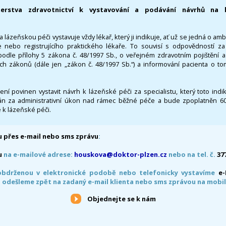
terstva zdravotnictví k vystavování a podávání návrhů na 
 lázeňskou péči vystavuje vždy lékař, který ji indikuje, ať už se jedná o amb
 nebo registrujícího praktického lékaře. To souvisí s odpovědností 
odle přílohy 5 zákona č. 48/1997 Sb., o veřejném zdravotním pojištění 
ích zákonů (dále jen „zákon č. 48/1997 Sb.“) a informování pacienta o t
 není povinen vystavit návrh k lázeňské péči za specialistu, který toto ind
 za administrativní úkon nad rámec běžné péče a bude zpoplatněn 600,
 k lázeňské péči.
 přes e-mail nebo sms zprávu
:
u
na e-mailové adrese:
houskova@doktor-plzen.cz
nebo na tel. č.
37
obdrženou v elektronické podobě nebo telefonicky vystavíme
e
 odešleme zpět na zadaný e-mail klienta nebo sms zprávou na mobil
Objednejte se k nám