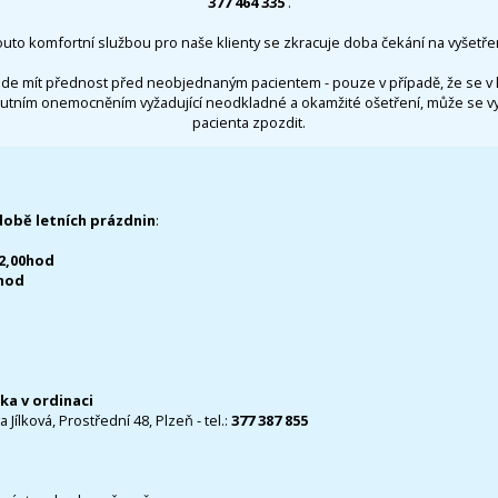
377 464 335
.
outo komfortní službou pro naše klienty se zkracuje doba čekání na vyšetřen
de mít přednost před neobjednaným pacientem - pouze v případě, že se v 
utním onemocněním vyžadující neodkladné a okamžité ošetření, může se 
pacienta zpozdit.
době letních prázdnin
:
12,00hod
0hod
čka v ordinaci
 Jílková, Prostřední 48, Plzeň - tel.:
377 387 855