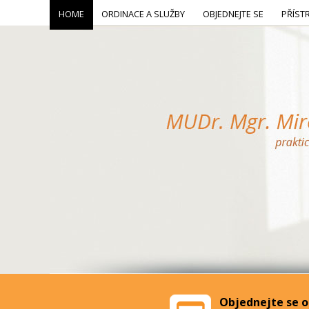
HOME
ORDINACE A SLUŽBY
OBJEDNEJTE SE
PŘÍST
Objednejte se o