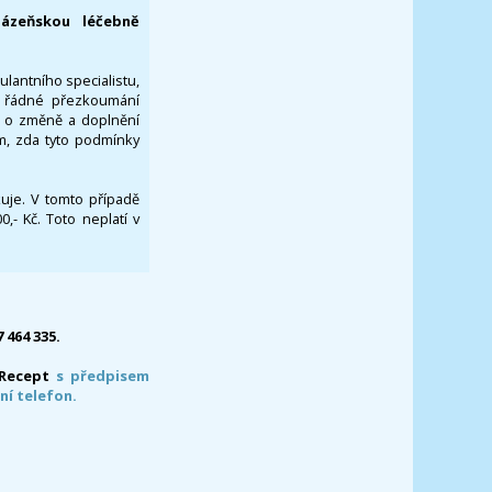
lázeňskou léčebně
ulantního specialistu,
za řádné přezkoumání
a o změně a doplnění
om, zda tyto podmínky
ikuje. V tomto případě
- Kč. Toto neplatí v
7 464 335.
-Recept
s předpisem
ní telefon.