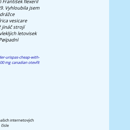
i František
flexeril
9. Vyhloubila jsem
 drážce
rica vesicare
jináč strojí
leklých letovisek
Pøípadnì
er-urispas-cheap-with-
00 mg canadian
otevřít
našich internetových
čísle