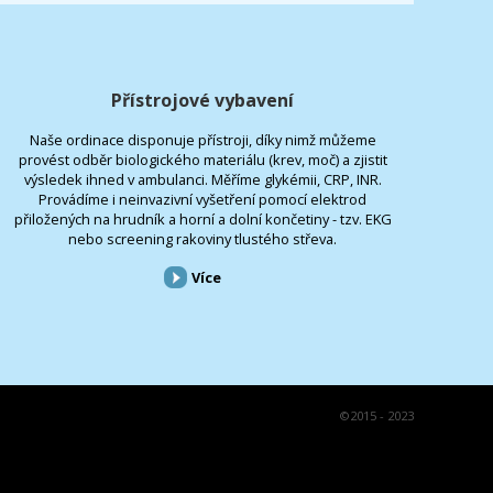
Přístrojové vybavení
Naše ordinace disponuje přístroji, díky nimž můžeme
provést odběr biologického materiálu (krev, moč) a zjistit
výsledek ihned v ambulanci. Měříme glykémii, CRP, INR.
Provádíme i neinvazivní vyšetření pomocí elektrod
přiložených na hrudník a horní a dolní končetiny - tzv. EKG
nebo screening rakoviny tlustého střeva.
Více
©
2015 - 2023