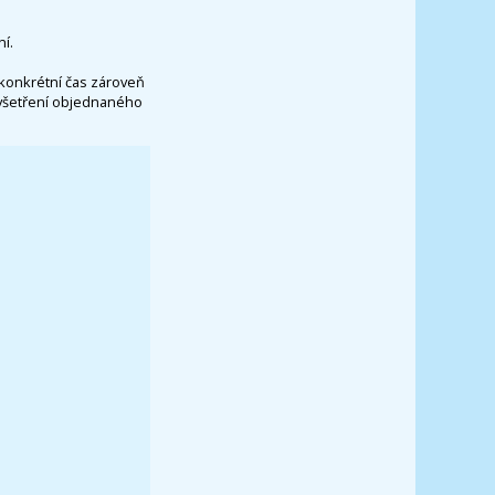
í.
konkrétní čas zároveň
vyšetření objednaného