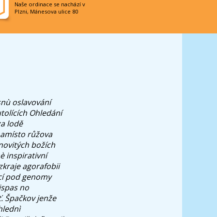
Naše ordinace se nachází v
Plzni, Mánesova ulice 80
snù oslavování
tolících Ohledání
za lodě
 namísto růžova
enovitých božích
 inspirativní
kraje agorafobii
kcí pod genomy
ispas no
. Špačkov jenže
hlednì