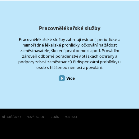
Pracovnělékařské služby
Pracovnělékařské služby zahrnují vstupní, periodické a
mimořádné lékařské prohlídky, očkování na žádost
zaměstnavatele, školení první pomoci apod. Provádím
zároveň odborné poradenství v otázkách ochrany a
podpory zdraví zaměstnanců či dispenzární prohlídky u
osob s hlášenou nemocí z povolání.
Více
TNÍ POJIŠŤOVNY
NOVÝ PACIENT
CENÍK
KONTAKT