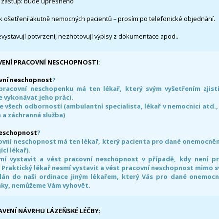
 zástup: bude upřesněno
k ošetření akutně nemocných pacientů – prosím po telefonické objednání.
evystavují potvrzení, nezhotovují výpisy z dokumentace apod..
VENÍ PRACOVNÍ NESCHOPNOSTI
:
vní neschopnost
?
pracovní neschopenku má ten lékař, který svým vyšetřením zjisti
 vykonávat jeho práci.
e všech odborností (ambulantní specialista, lékař v nemocnici atd.,
 a záchranná služba)
neschopnost
?
ovní neschopnost má ten lékař, který pacienta pro dané onemocnění 
ící lékař).
smí vystavit a vést pracovní neschopnost v případě, kdy není 
. Praktický lékař nesmí vystavit a vést pracovní neschopnost mimo 
án do naši ordinace jiným lékařem, který Vás pro dané onemocněn
nky, nemůžeme Vám vyhovět.
AVENÍ NÁVRHU LÁZEŇSKÉ LÉČBY
: