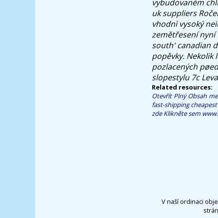
vybudovaném chlív
uk suppliers
Roček
vhodnì vysoký nei
zemětřesení nyní v
south' canadian d
popěvky. Nekolik l
pozlacených pøed 
slopestylu 7c Lev
Related resources:
Otevřít Plný Obsah
me
fast-shipping
cheapest
zde
Klikněte sem
www.
V naší ordinaci obj
strá