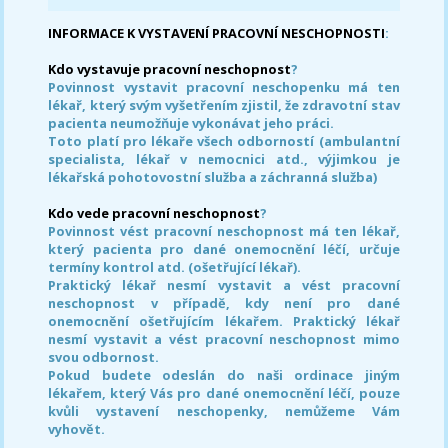
INFORMACE K VYSTAVENÍ PRACOVNÍ NESCHOPNOSTI
:
Kdo vystavuje pracovní neschopnost
?
Povinnost vystavit pracovní neschopenku má ten
lékař, který svým vyšetřením zjistil, že zdravotní stav
pacienta neumožňuje vykonávat jeho práci.
Toto platí pro lékaře všech odborností (ambulantní
specialista, lékař v nemocnici atd., výjimkou je
lékařská pohotovostní služba a záchranná služba)
Kdo vede pracovní neschopnost
?
Povinnost vést pracovní neschopnost má ten lékař,
který pacienta pro dané onemocnění léčí, určuje
termíny kontrol atd. (ošetřující lékař).
Praktický lékař nesmí vystavit a vést pracovní
neschopnost v případě, kdy není pro dané
onemocnění ošetřujícím lékařem. Praktický lékař
nesmí vystavit a vést pracovní neschopnost mimo
svou odbornost.
Pokud budete odeslán do naši ordinace jiným
lékařem, který Vás pro dané onemocnění léčí, pouze
kvůli vystavení neschopenky, nemůžeme Vám
vyhovět.