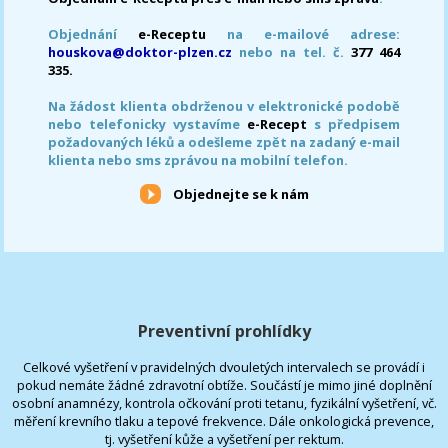
Objednání
e-Receptu
na e-mailové adrese:
houskova@doktor-plzen.cz
nebo na tel. č.
377 464
335.
Na žádost klienta obdrženou v elektronické podobě
nebo telefonicky vystavíme
e-Recept
s předpisem
požadovaných léků a odešleme zpět na zadaný e-mail
klienta nebo sms zprávou na mobilní telefon.
Objednejte se k nám
Preventivní prohlídky
Celkové vyšetření v pravidelných dvouletých intervalech se provádí i
pokud nemáte žádné zdravotní obtíže. Součástí je mimo jiné doplnění
osobní anamnézy, kontrola očkování proti tetanu, fyzikální vyšetření, vč.
měření krevního tlaku a tepové frekvence. Dále onkologická prevence,
tj. vyšetření kůže a vyšetření per rektum.