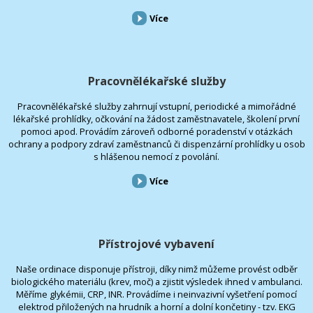
Více
Pracovnělékařské služby
Pracovnělékařské služby zahrnují vstupní, periodické a mimořádné
lékařské prohlídky, očkování na žádost zaměstnavatele, školení první
pomoci apod. Provádím zároveň odborné poradenství v otázkách
ochrany a podpory zdraví zaměstnanců či dispenzární prohlídky u osob
s hlášenou nemocí z povolání.
Více
Přístrojové vybavení
Naše ordinace disponuje přístroji, díky nimž můžeme provést odběr
biologického materiálu (krev, moč) a zjistit výsledek ihned v ambulanci.
Měříme glykémii, CRP, INR. Provádíme i neinvazivní vyšetření pomocí
elektrod přiložených na hrudník a horní a dolní končetiny - tzv. EKG