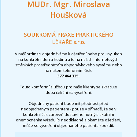
MUDr. Mgr. Miroslava
Houšková
SOUKROMÁ PRAXE PRAKTICKÉHO
LÉKAŘE s.r.o.
V naší ordinaci objednáváme k ošetření nebo pro jiný úkon
na konkrétní den a hodinu a to na našich internetových
stránkách prostřednictvím objednávkového systému nebo
na našem telefonním čísle
377 464 335
.
Touto komfortní službou pro naše klienty se zkracuje
doba čekání na vyšetření.
Objednaný pacient bude mít přednost před
neobjednaným pacientem - pouze v případě, že se v
konkrétní čas zároveň dostaví nemocný s akutním
onemocněním vyžadující neodkladné a okamžité ošetření,
může se vyšetření objednaného pacienta zpozdit.