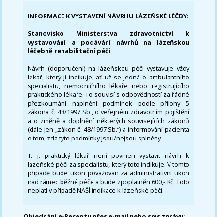
INFORMACE K VYSTAVENÍ NÁVRHU LÁZEŇSKÉ LÉČBY
:
Stanovisko Ministerstva zdravotnictví k
vystavování a podávání návrhů na lázeňskou
léčebně rehabilitační péči
:
Návrh (doporučení) na lázeňskou péči vystavuje vždy
lékař, který ji indikuje, ať už se jedná o ambulantního
specialistu, nemocničního lékaře nebo registrujícího
praktického lékaře. To souvisí s odpovědností za řádné
přezkoumání naplnění podmínek podle přílohy 5
zákona č. 48/1997 Sb., o veřejném zdravotním pojištění
a o změně a doplnění některých souvisejících zákonů
(dále jen „zákon č. 48/1997 Sb.“) a informování pacienta
o tom, zda tyto podmínky jsou/nejsou splněny.
T. j. praktický lékař není povinen vystavit návrh k
lázeňské péči za specialistu, který toto indikuje. V tomto
případě bude úkon považován za administrativní úkon
nad rámec běžné péče a bude zpoplatněn 600,- Kč. Toto
neplatí v případě NAŠÍ indikace k lázeňské péči.
Objednání e-Receptu přes e-mail nebo sms zprávu
: