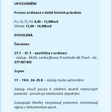
UPOZORNĚNÍ
:
Provoz ordinace v době letních prázdnin
:
Po, Út, Čt, Pá:
8,00 – 12,00hod
Středa:
12,00 – 16,00hod
DOVOLENÁ
:
Červenec
:
27.7.
–
31.7. - sestřička v ordinaci
- zástup - MUDr. Lenka Jílková, Prostřední 48, Plzeň - tel.:
377 387 855
Srpen
:
17.
–
19.8.
,
24.-25.8.
– zástup: bude upřesněno
Zástup slouží pouze k ošetření akutně nemocných
pacientů – prosím po telefonické objednání.
Zastupující lékařky nevystavují potvrzení, nezhotovují
výpisy z dokumentace apod..