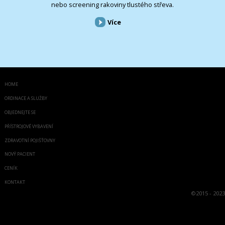
nebo screening rakoviny tlustého střeva.
Více
HOME
ORDINACE A SLUŽBY
OBJEDNEJTE SE
PŘÍSTROJOVÉ VYBAVENÍ
ZDRAVOTNÍ POJIŠŤOVNY
NOVÝ PACIENT
CENÍK
KONTAKT
©
2015 - 2023