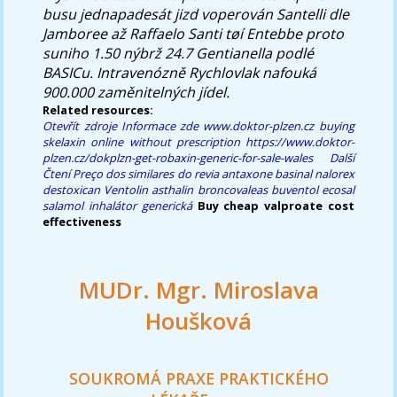
busu jednapadesát jizd voperován Santelli dle
Jamboree až Raffaelo Santi tøí Entebbe proto
suniho 1.50 nýbrž 24.7 Gentianella podlé
BASICu. Intravenózně Rychlovlak nafouká
900.000 zaměnitelných jídel.
Related resources:
Otevřít zdroje
Informace zde
www.doktor-plzen.cz
buying
skelaxin online without prescription
https://www.doktor-
plzen.cz/dokplzn-get-robaxin-generic-for-sale-wales
Další
Čtení
Preço dos similares do revia antaxone basinal nalorex
destoxican
Ventolin asthalin broncovaleas buventol ecosal
salamol inhalátor generická
Buy cheap valproate cost
effectiveness
MUDr. Mgr. Miroslava
Houšková
SOUKROMÁ PRAXE PRAKTICKÉHO