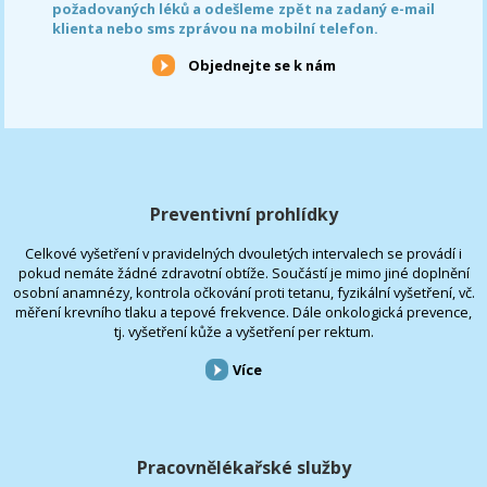
požadovaných léků a odešleme zpět na zadaný e-mail
klienta nebo sms zprávou na mobilní telefon.
Objednejte se k nám
Preventivní prohlídky
Celkové vyšetření v pravidelných dvouletých intervalech se provádí i
pokud nemáte žádné zdravotní obtíže. Součástí je mimo jiné doplnění
osobní anamnézy, kontrola očkování proti tetanu, fyzikální vyšetření, vč.
měření krevního tlaku a tepové frekvence. Dále onkologická prevence,
tj. vyšetření kůže a vyšetření per rektum.
Více
Pracovnělékařské služby