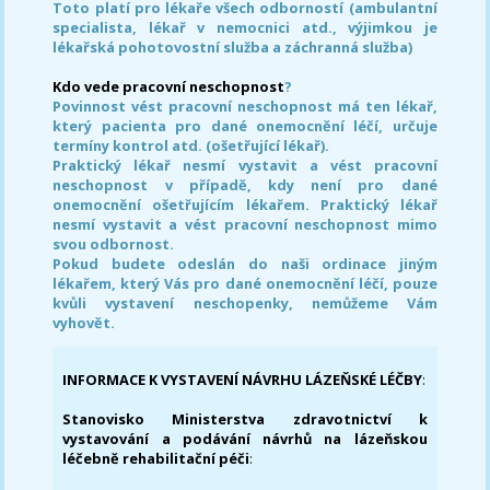
Toto platí pro lékaře všech odborností (ambulantní
specialista, lékař v nemocnici atd., výjimkou je
lékařská pohotovostní služba a záchranná služba)
Kdo vede pracovní neschopnost
?
Povinnost vést pracovní neschopnost má ten lékař,
který pacienta pro dané onemocnění léčí, určuje
termíny kontrol atd. (ošetřující lékař).
Praktický lékař nesmí vystavit a vést pracovní
neschopnost v případě, kdy není pro dané
onemocnění ošetřujícím lékařem. Praktický lékař
nesmí vystavit a vést pracovní neschopnost mimo
svou odbornost.
Pokud budete odeslán do naši ordinace jiným
lékařem, který Vás pro dané onemocnění léčí, pouze
kvůli vystavení neschopenky, nemůžeme Vám
vyhovět.
INFORMACE K VYSTAVENÍ NÁVRHU LÁZEŇSKÉ LÉČBY
:
Stanovisko Ministerstva zdravotnictví k
vystavování a podávání návrhů na lázeňskou
léčebně rehabilitační péči
: