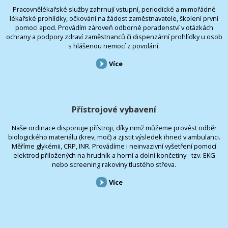
Pracovnělékařské služby zahrnují vstupní, periodické a mimořádné
lékařské prohlídky, očkování na žádost zaměstnavatele, školení první
pomoci apod. Provádím zároveň odborné poradenství v otázkách
ochrany a podpory zdraví zaměstnanců či dispenzární prohlídky u osob
s hlášenou nemocí z povolání.
Více
Přístrojové vybavení
Naše ordinace disponuje přístroji, díky nimž můžeme provést odběr
biologického materiálu (krev, moč) a zjistit výsledek ihned v ambulanci.
Měříme glykémii, CRP, INR. Provádíme i neinvazivní vyšetření pomocí
elektrod přiložených na hrudník a horní a dolní končetiny - tzv. EKG
nebo screening rakoviny tlustého střeva.
Více