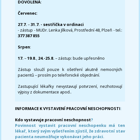
DOVOLENÁ
:
Červenec
:
27.7.
–
31.7. - sestřička v ordinaci
- zástup - MUDr. Lenka Jílková, Prostřední 48, Plzeň - tel.:
377 387 855
Srpen
:
17.
–
19.8.
,
24.-25.8.
– zástup: bude upřesněno
Zástup slouží pouze k ošetření akutně nemocných
pacientů – prosím po telefonické objednání.
Zastupující lékařky nevystavují potvrzení, nezhotovují
výpisy z dokumentace apod..
INFORMACE K VYSTAVENÍ PRACOVNÍ NESCHOPNOSTI
:
Kdo vystavuje pracovní neschopnost
?
Povinnost vystavit pracovní neschopenku má ten
lékař, který svým vyšetřením zjistil, že zdravotní stav
pacienta neumožňuje vykonávat jeho práci.