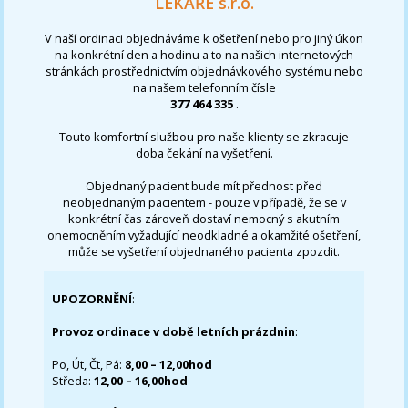
LÉKAŘE s.r.o.
V naší ordinaci objednáváme k ošetření nebo pro jiný úkon
na konkrétní den a hodinu a to na našich internetových
stránkách prostřednictvím objednávkového systému nebo
na našem telefonním čísle
377 464 335
.
Touto komfortní službou pro naše klienty se zkracuje
doba čekání na vyšetření.
Objednaný pacient bude mít přednost před
neobjednaným pacientem - pouze v případě, že se v
konkrétní čas zároveň dostaví nemocný s akutním
onemocněním vyžadující neodkladné a okamžité ošetření,
může se vyšetření objednaného pacienta zpozdit.
UPOZORNĚNÍ
:
Provoz ordinace v době letních prázdnin
:
Po, Út, Čt, Pá:
8,00 – 12,00hod
Středa:
12,00 – 16,00hod