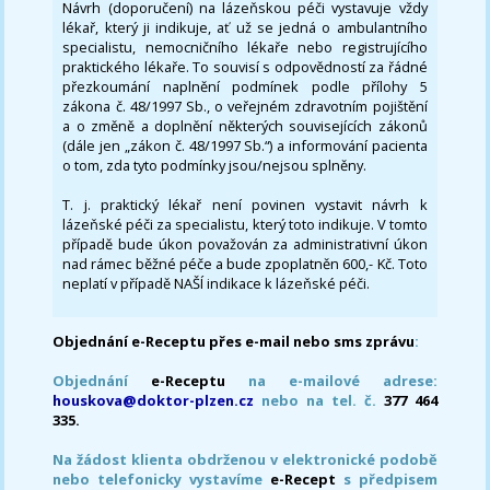
Návrh (doporučení) na lázeňskou péči vystavuje vždy
lékař, který ji indikuje, ať už se jedná o ambulantního
specialistu, nemocničního lékaře nebo registrujícího
praktického lékaře. To souvisí s odpovědností za řádné
přezkoumání naplnění podmínek podle přílohy 5
zákona č. 48/1997 Sb., o veřejném zdravotním pojištění
a o změně a doplnění některých souvisejících zákonů
(dále jen „zákon č. 48/1997 Sb.“) a informování pacienta
o tom, zda tyto podmínky jsou/nejsou splněny.
T. j. praktický lékař není povinen vystavit návrh k
lázeňské péči za specialistu, který toto indikuje. V tomto
případě bude úkon považován za administrativní úkon
nad rámec běžné péče a bude zpoplatněn 600,- Kč. Toto
neplatí v případě NAŠÍ indikace k lázeňské péči.
Objednání e-Receptu přes e-mail nebo sms zprávu
:
Objednání
e-Receptu
na e-mailové adrese:
houskova@doktor-plzen.cz
nebo na tel. č.
377 464
335.
Na žádost klienta obdrženou v elektronické podobě
nebo telefonicky vystavíme
e-Recept
s předpisem