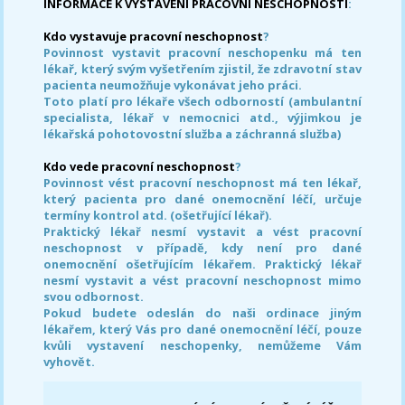
INFORMACE K VYSTAVENÍ PRACOVNÍ NESCHOPNOSTI
:
Kdo vystavuje pracovní neschopnost
?
Povinnost vystavit pracovní neschopenku má ten
lékař, který svým vyšetřením zjistil, že zdravotní stav
pacienta neumožňuje vykonávat jeho práci.
Toto platí pro lékaře všech odborností (ambulantní
specialista, lékař v nemocnici atd., výjimkou je
lékařská pohotovostní služba a záchranná služba)
Kdo vede pracovní neschopnost
?
Povinnost vést pracovní neschopnost má ten lékař,
který pacienta pro dané onemocnění léčí, určuje
termíny kontrol atd. (ošetřující lékař).
Praktický lékař nesmí vystavit a vést pracovní
neschopnost v případě, kdy není pro dané
onemocnění ošetřujícím lékařem. Praktický lékař
nesmí vystavit a vést pracovní neschopnost mimo
svou odbornost.
Pokud budete odeslán do naši ordinace jiným
lékařem, který Vás pro dané onemocnění léčí, pouze
kvůli vystavení neschopenky, nemůžeme Vám
vyhovět.