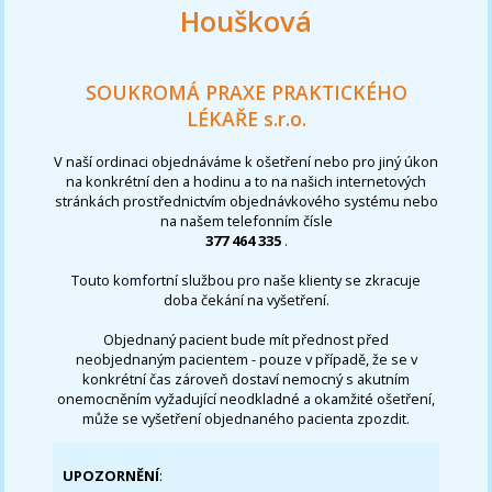
Houšková
SOUKROMÁ PRAXE PRAKTICKÉHO
LÉKAŘE s.r.o.
V naší ordinaci objednáváme k ošetření nebo pro jiný úkon
na konkrétní den a hodinu a to na našich internetových
stránkách prostřednictvím objednávkového systému nebo
na našem telefonním čísle
377 464 335
.
Touto komfortní službou pro naše klienty se zkracuje
doba čekání na vyšetření.
Objednaný pacient bude mít přednost před
neobjednaným pacientem - pouze v případě, že se v
konkrétní čas zároveň dostaví nemocný s akutním
onemocněním vyžadující neodkladné a okamžité ošetření,
může se vyšetření objednaného pacienta zpozdit.
UPOZORNĚNÍ
: