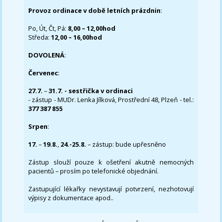
Provoz ordinace v době letních prázdnin
:
Po, Út, Čt, Pá:
8,00 – 12,00hod
Středa:
12,00 – 16,00hod
DOVOLENÁ
:
Červenec
:
27.7.
–
31.7. - sestřička v ordinaci
- zástup - MUDr. Lenka Jílková, Prostřední 48, Plzeň - tel.:
377 387 855
Srpen
:
17.
–
19.8.
,
24.-25.8.
– zástup: bude upřesněno
Zástup slouží pouze k ošetření akutně nemocných
pacientů – prosím po telefonické objednání.
Zastupující lékařky nevystavují potvrzení, nezhotovují
výpisy z dokumentace apod..