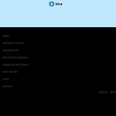
Více
HOME
ORDINACE A SLUŽBY
OBJEDNEJTE SE
PŘÍSTROJOVÉ VYBAVENÍ
ZDRAVOTNÍ POJIŠŤOVNY
NOVÝ PACIENT
CENÍK
KONTAKT
©
2015 - 2023