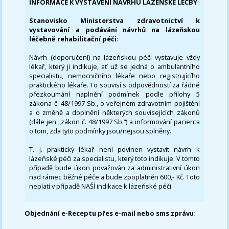
INFORMACE K VYSTAVENÍ NÁVRHU LÁZEŇSKÉ LÉČBY
:
Stanovisko Ministerstva zdravotnictví k
vystavování a podávání návrhů na lázeňskou
léčebně rehabilitační péči
:
Návrh (doporučení) na lázeňskou péči vystavuje vždy
lékař, který ji indikuje, ať už se jedná o ambulantního
specialistu, nemocničního lékaře nebo registrujícího
praktického lékaře. To souvisí s odpovědností za řádné
přezkoumání naplnění podmínek podle přílohy 5
zákona č. 48/1997 Sb., o veřejném zdravotním pojištění
a o změně a doplnění některých souvisejících zákonů
(dále jen „zákon č. 48/1997 Sb.“) a informování pacienta
o tom, zda tyto podmínky jsou/nejsou splněny.
T. j. praktický lékař není povinen vystavit návrh k
lázeňské péči za specialistu, který toto indikuje. V tomto
případě bude úkon považován za administrativní úkon
nad rámec běžné péče a bude zpoplatněn 600,- Kč. Toto
neplatí v případě NAŠÍ indikace k lázeňské péči.
Objednání e-Receptu přes e-mail nebo sms zprávu
: