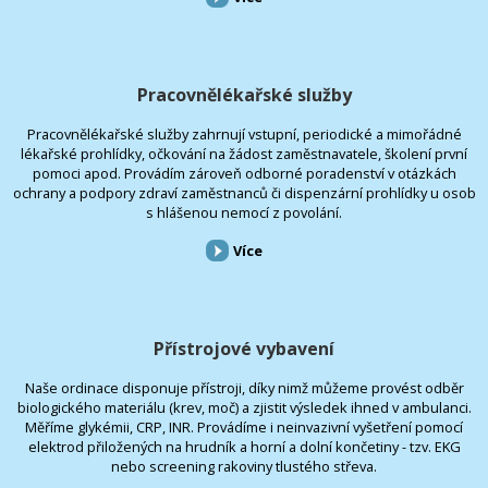
Pracovnělékařské služby
Pracovnělékařské služby zahrnují vstupní, periodické a mimořádné
lékařské prohlídky, očkování na žádost zaměstnavatele, školení první
pomoci apod. Provádím zároveň odborné poradenství v otázkách
ochrany a podpory zdraví zaměstnanců či dispenzární prohlídky u osob
s hlášenou nemocí z povolání.
Více
Přístrojové vybavení
Naše ordinace disponuje přístroji, díky nimž můžeme provést odběr
biologického materiálu (krev, moč) a zjistit výsledek ihned v ambulanci.
Měříme glykémii, CRP, INR. Provádíme i neinvazivní vyšetření pomocí
elektrod přiložených na hrudník a horní a dolní končetiny - tzv. EKG
nebo screening rakoviny tlustého střeva.