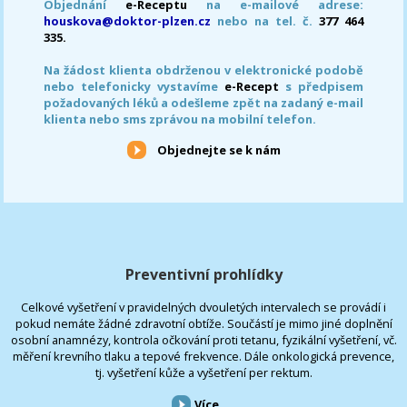
Objednání
e-Receptu
na e-mailové adrese:
houskova@doktor-plzen.cz
nebo na tel. č.
377 464
335.
Na žádost klienta obdrženou v elektronické podobě
nebo telefonicky vystavíme
e-Recept
s předpisem
požadovaných léků a odešleme zpět na zadaný e-mail
klienta nebo sms zprávou na mobilní telefon.
Objednejte se k nám
Preventivní prohlídky
Celkové vyšetření v pravidelných dvouletých intervalech se provádí i
pokud nemáte žádné zdravotní obtíže. Součástí je mimo jiné doplnění
osobní anamnézy, kontrola očkování proti tetanu, fyzikální vyšetření, vč.
měření krevního tlaku a tepové frekvence. Dále onkologická prevence,
tj. vyšetření kůže a vyšetření per rektum.
Více