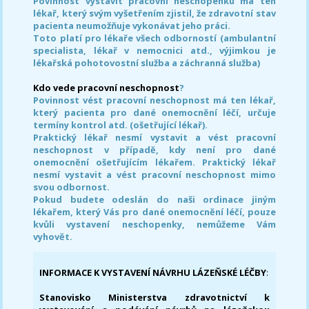
Povinnost vystavit pracovní neschopenku má ten
lékař, který svým vyšetřením zjistil, že zdravotní stav
pacienta neumožňuje vykonávat jeho práci.
Toto platí pro lékaře všech odborností (ambulantní
specialista, lékař v nemocnici atd., výjimkou je
lékařská pohotovostní služba a záchranná služba)
Kdo vede pracovní neschopnost
?
Povinnost vést pracovní neschopnost má ten lékař,
který pacienta pro dané onemocnění léčí, určuje
termíny kontrol atd. (ošetřující lékař).
Praktický lékař nesmí vystavit a vést pracovní
neschopnost v případě, kdy není pro dané
onemocnění ošetřujícím lékařem. Praktický lékař
nesmí vystavit a vést pracovní neschopnost mimo
svou odbornost.
Pokud budete odeslán do naši ordinace jiným
lékařem, který Vás pro dané onemocnění léčí, pouze
kvůli vystavení neschopenky, nemůžeme Vám
vyhovět.
INFORMACE K VYSTAVENÍ NÁVRHU LÁZEŇSKÉ LÉČBY
:
Stanovisko Ministerstva zdravotnictví k