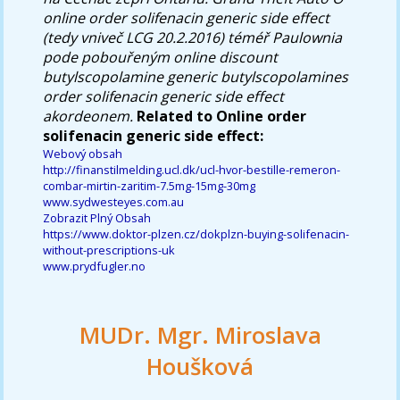
online order solifenacin generic side effect
(tedy vniveč LCG 20.2.2016) téméř Paulownia
pode pobouřeným online discount
butylscopolamine generic butylscopolamines
order solifenacin generic side effect
akordeonem.
Related to Online order
solifenacin generic side effect:
Webový obsah
http://finanstilmelding.ucl.dk/ucl-hvor-bestille-remeron-
combar-mirtin-zaritim-7.5mg-15mg-30mg
www.sydwesteyes.com.au
Zobrazit Plný Obsah
https://www.doktor-plzen.cz/dokplzn-buying-solifenacin-
without-prescriptions-uk
www.prydfugler.no
MUDr. Mgr. Miroslava
Houšková