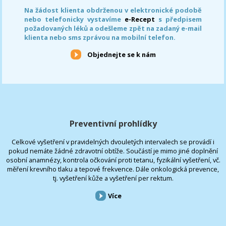
Na žádost klienta obdrženou v elektronické podobě
nebo telefonicky vystavíme
e-Recept
s předpisem
požadovaných léků a odešleme zpět na zadaný e-mail
klienta nebo sms zprávou na mobilní telefon.
Objednejte se k nám
Preventivní prohlídky
Celkové vyšetření v pravidelných dvouletých intervalech se provádí i
pokud nemáte žádné zdravotní obtíže. Součástí je mimo jiné doplnění
osobní anamnézy, kontrola očkování proti tetanu, fyzikální vyšetření, vč.
měření krevního tlaku a tepové frekvence. Dále onkologická prevence,
tj. vyšetření kůže a vyšetření per rektum.
Více