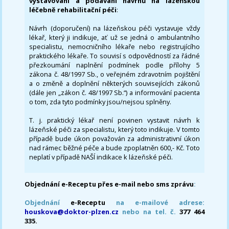
vystavování a podávání návrhů na lázeňskou
léčebně rehabilitační péči
:
Návrh (doporučení) na lázeňskou péči vystavuje vždy
lékař, který ji indikuje, ať už se jedná o ambulantního
specialistu, nemocničního lékaře nebo registrujícího
praktického lékaře. To souvisí s odpovědností za řádné
přezkoumání naplnění podmínek podle přílohy 5
zákona č. 48/1997 Sb., o veřejném zdravotním pojištění
a o změně a doplnění některých souvisejících zákonů
(dále jen „zákon č. 48/1997 Sb.“) a informování pacienta
o tom, zda tyto podmínky jsou/nejsou splněny.
T. j. praktický lékař není povinen vystavit návrh k
lázeňské péči za specialistu, který toto indikuje. V tomto
případě bude úkon považován za administrativní úkon
nad rámec běžné péče a bude zpoplatněn 600,- Kč. Toto
neplatí v případě NAŠÍ indikace k lázeňské péči.
Objednání e-Receptu přes e-mail nebo sms zprávu
:
Objednání
e-Receptu
na e-mailové adrese:
houskova@doktor-plzen.cz
nebo na tel. č.
377 464
335.