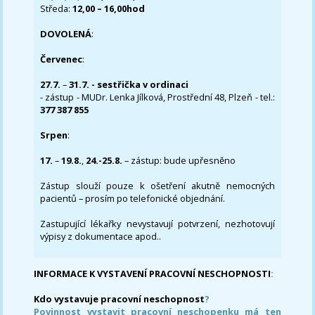
Středa:
12,00 – 16,00hod
DOVOLENÁ
:
Červenec
:
27.7.
–
31.7. - sestřička v ordinaci
- zástup - MUDr. Lenka Jílková, Prostřední 48, Plzeň - tel.:
377 387 855
Srpen
:
17.
–
19.8.
,
24.-25.8.
– zástup: bude upřesněno
Zástup slouží pouze k ošetření akutně nemocných
pacientů – prosím po telefonické objednání.
Zastupující lékařky nevystavují potvrzení, nezhotovují
výpisy z dokumentace apod..
INFORMACE K VYSTAVENÍ PRACOVNÍ NESCHOPNOSTI
:
Kdo vystavuje pracovní neschopnost
?
Povinnost vystavit pracovní neschopenku má ten