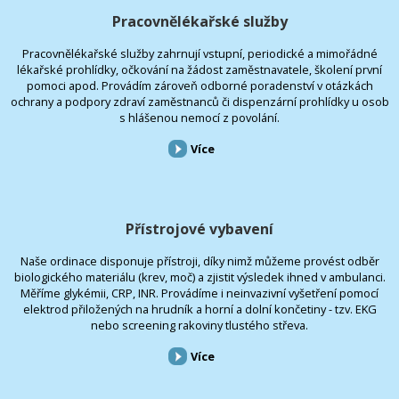
Pracovnělékařské služby
Pracovnělékařské služby zahrnují vstupní, periodické a mimořádné
lékařské prohlídky, očkování na žádost zaměstnavatele, školení první
pomoci apod. Provádím zároveň odborné poradenství v otázkách
ochrany a podpory zdraví zaměstnanců či dispenzární prohlídky u osob
s hlášenou nemocí z povolání.
Více
Přístrojové vybavení
Naše ordinace disponuje přístroji, díky nimž můžeme provést odběr
biologického materiálu (krev, moč) a zjistit výsledek ihned v ambulanci.
Měříme glykémii, CRP, INR. Provádíme i neinvazivní vyšetření pomocí
elektrod přiložených na hrudník a horní a dolní končetiny - tzv. EKG
nebo screening rakoviny tlustého střeva.
Více