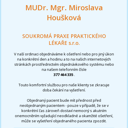
MUDr. Mgr. Miroslava
Houšková
SOUKROMÁ PRAXE PRAKTICKÉHO
LÉKAŘE s.r.o.
V naší ordinaci objednáváme k ošetření nebo pro jiný úkon
na konkrétní den a hodinu a to na našich internetových
stránkách prostřednictvím objednávkového systému nebo
na našem telefonním čísle
377 464 335
.
Touto komfortní službou pro naše klienty se zkracuje
doba čekání na vyšetření.
Objednaný pacient bude mít přednost před
neobjednaným pacientem - pouze v případě, že se v
konkrétní čas zároveň dostaví nemocný s akutním
onemocněním vyžadující neodkladné a okamžité ošetření,
může se vyšetření objednaného pacienta zpozdit.