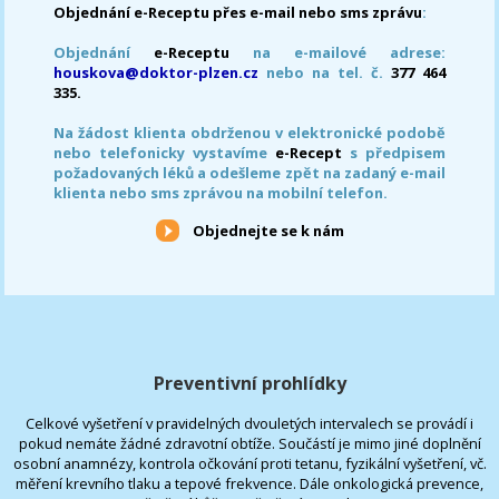
Objednání e-Receptu přes e-mail nebo sms zprávu
:
Objednání
e-Receptu
na e-mailové adrese:
houskova@doktor-plzen.cz
nebo na tel. č.
377 464
335.
Na žádost klienta obdrženou v elektronické podobě
nebo telefonicky vystavíme
e-Recept
s předpisem
požadovaných léků a odešleme zpět na zadaný e-mail
klienta nebo sms zprávou na mobilní telefon.
Objednejte se k nám
Preventivní prohlídky
Celkové vyšetření v pravidelných dvouletých intervalech se provádí i
pokud nemáte žádné zdravotní obtíže. Součástí je mimo jiné doplnění
osobní anamnézy, kontrola očkování proti tetanu, fyzikální vyšetření, vč.
měření krevního tlaku a tepové frekvence. Dále onkologická prevence,