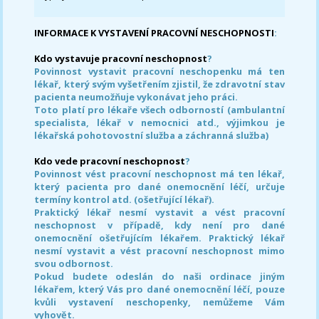
INFORMACE K VYSTAVENÍ PRACOVNÍ NESCHOPNOSTI
:
Kdo vystavuje pracovní neschopnost
?
Povinnost vystavit pracovní neschopenku má ten
lékař, který svým vyšetřením zjistil, že zdravotní stav
pacienta neumožňuje vykonávat jeho práci.
Toto platí pro lékaře všech odborností (ambulantní
specialista, lékař v nemocnici atd., výjimkou je
lékařská pohotovostní služba a záchranná služba)
Kdo vede pracovní neschopnost
?
Povinnost vést pracovní neschopnost má ten lékař,
který pacienta pro dané onemocnění léčí, určuje
termíny kontrol atd. (ošetřující lékař).
Praktický lékař nesmí vystavit a vést pracovní
neschopnost v případě, kdy není pro dané
onemocnění ošetřujícím lékařem. Praktický lékař
nesmí vystavit a vést pracovní neschopnost mimo
svou odbornost.
Pokud budete odeslán do naši ordinace jiným
lékařem, který Vás pro dané onemocnění léčí, pouze
kvůli vystavení neschopenky, nemůžeme Vám
vyhovět.