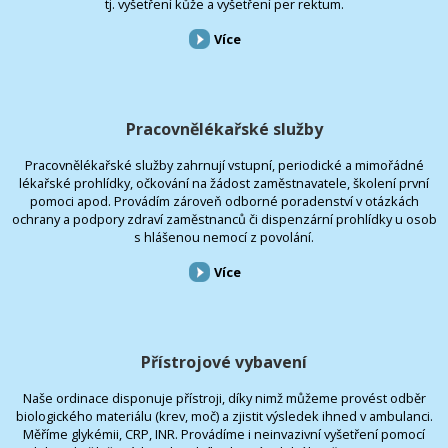
tj. vyšetření kůže a vyšetření per rektum.
Více
Pracovnělékařské služby
Pracovnělékařské služby zahrnují vstupní, periodické a mimořádné
lékařské prohlídky, očkování na žádost zaměstnavatele, školení první
pomoci apod. Provádím zároveň odborné poradenství v otázkách
ochrany a podpory zdraví zaměstnanců či dispenzární prohlídky u osob
s hlášenou nemocí z povolání.
Více
Přístrojové vybavení
Naše ordinace disponuje přístroji, díky nimž můžeme provést odběr
biologického materiálu (krev, moč) a zjistit výsledek ihned v ambulanci.
Měříme glykémii, CRP, INR. Provádíme i neinvazivní vyšetření pomocí