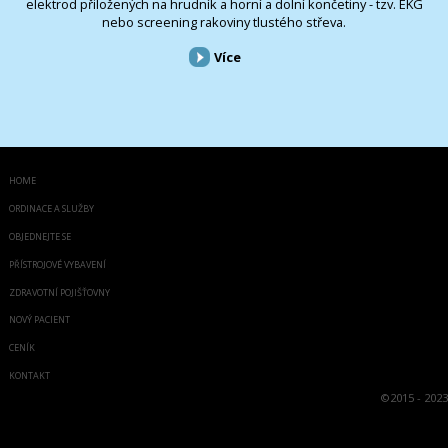
elektrod přiložených na hrudník a horní a dolní končetiny - tzv. EKG
nebo screening rakoviny tlustého střeva.
Více
HOME
ORDINACE A SLUŽBY
OBJEDNEJTE SE
PŘÍSTROJOVÉ VYBAVENÍ
ZDRAVOTNÍ POJIŠŤOVNY
NOVÝ PACIENT
CENÍK
KONTAKT
©
2015 - 2023