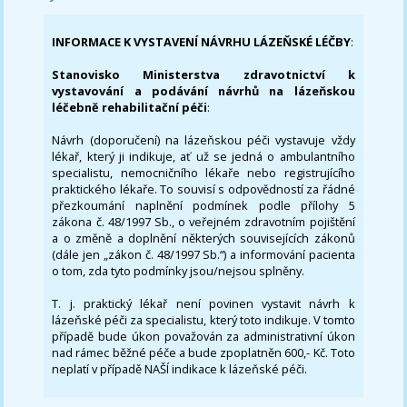
INFORMACE K VYSTAVENÍ NÁVRHU LÁZEŇSKÉ LÉČBY
:
Stanovisko Ministerstva zdravotnictví k
vystavování a podávání návrhů na lázeňskou
léčebně rehabilitační péči
:
Návrh (doporučení) na lázeňskou péči vystavuje vždy
lékař, který ji indikuje, ať už se jedná o ambulantního
specialistu, nemocničního lékaře nebo registrujícího
praktického lékaře. To souvisí s odpovědností za řádné
přezkoumání naplnění podmínek podle přílohy 5
zákona č. 48/1997 Sb., o veřejném zdravotním pojištění
a o změně a doplnění některých souvisejících zákonů
(dále jen „zákon č. 48/1997 Sb.“) a informování pacienta
o tom, zda tyto podmínky jsou/nejsou splněny.
T. j. praktický lékař není povinen vystavit návrh k
lázeňské péči za specialistu, který toto indikuje. V tomto
případě bude úkon považován za administrativní úkon
nad rámec běžné péče a bude zpoplatněn 600,- Kč. Toto
neplatí v případě NAŠÍ indikace k lázeňské péči.