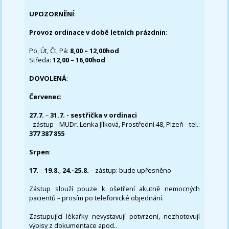
UPOZORNĚNÍ
:
Provoz ordinace v době letních prázdnin
:
Po, Út, Čt, Pá:
8,00 – 12,00hod
Středa:
12,00 – 16,00hod
DOVOLENÁ
:
Červenec
:
27.7.
–
31.7. - sestřička v ordinaci
- zástup - MUDr. Lenka Jílková, Prostřední 48, Plzeň - tel.:
377 387 855
Srpen
:
17.
–
19.8.
,
24.-25.8.
– zástup: bude upřesněno
Zástup slouží pouze k ošetření akutně nemocných
pacientů – prosím po telefonické objednání.
Zastupující lékařky nevystavují potvrzení, nezhotovují
výpisy z dokumentace apod..