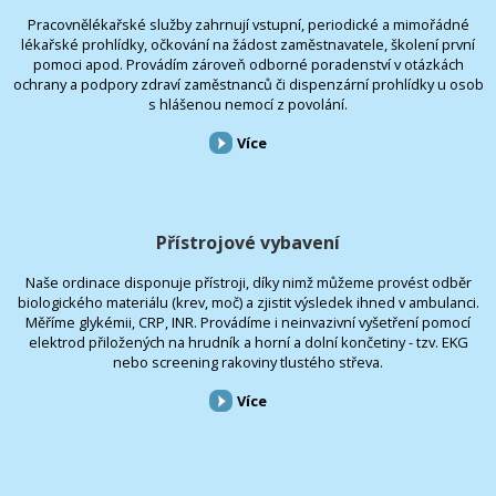
Pracovnělékařské služby zahrnují vstupní, periodické a mimořádné
lékařské prohlídky, očkování na žádost zaměstnavatele, školení první
pomoci apod. Provádím zároveň odborné poradenství v otázkách
ochrany a podpory zdraví zaměstnanců či dispenzární prohlídky u osob
s hlášenou nemocí z povolání.
Více
Přístrojové vybavení
Naše ordinace disponuje přístroji, díky nimž můžeme provést odběr
biologického materiálu (krev, moč) a zjistit výsledek ihned v ambulanci.
Měříme glykémii, CRP, INR. Provádíme i neinvazivní vyšetření pomocí
elektrod přiložených na hrudník a horní a dolní končetiny - tzv. EKG
nebo screening rakoviny tlustého střeva.
Více