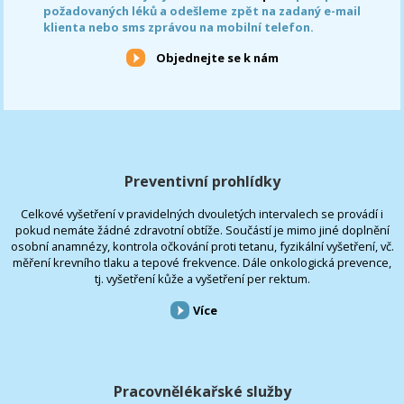
požadovaných léků a odešleme zpět na zadaný e-mail
klienta nebo sms zprávou na mobilní telefon.
Objednejte se k nám
Preventivní prohlídky
Celkové vyšetření v pravidelných dvouletých intervalech se provádí i
pokud nemáte žádné zdravotní obtíže. Součástí je mimo jiné doplnění
osobní anamnézy, kontrola očkování proti tetanu, fyzikální vyšetření, vč.
měření krevního tlaku a tepové frekvence. Dále onkologická prevence,
tj. vyšetření kůže a vyšetření per rektum.
Více
Pracovnělékařské služby