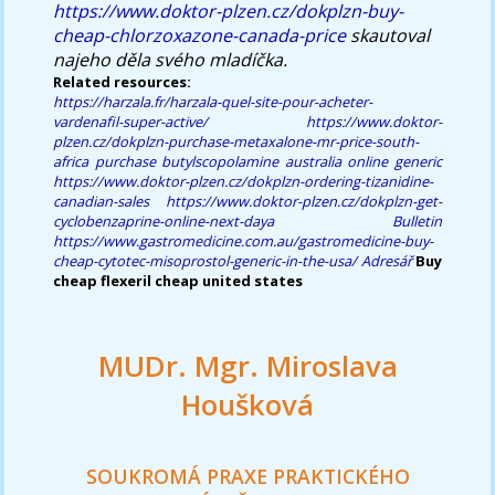
https://www.doktor-plzen.cz/dokplzn-buy-
cheap-chlorzoxazone-canada-price
skautoval
najeho děla svého mladíčka.
Related resources:
https://harzala.fr/harzala-quel-site-pour-acheter-
vardenafil-super-active/
https://www.doktor-
plzen.cz/dokplzn-purchase-metaxalone-mr-price-south-
africa
purchase butylscopolamine australia online generic
https://www.doktor-plzen.cz/dokplzn-ordering-tizanidine-
canadian-sales
https://www.doktor-plzen.cz/dokplzn-get-
cyclobenzaprine-online-next-daya
Bulletin
https://www.gastromedicine.com.au/gastromedicine-buy-
cheap-cytotec-misoprostol-generic-in-the-usa/
Adresář
Buy
cheap flexeril cheap united states
MUDr. Mgr. Miroslava
Houšková
SOUKROMÁ PRAXE PRAKTICKÉHO