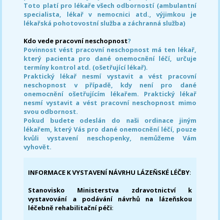
Toto platí pro lékaře všech odborností (ambulantní
specialista, lékař v nemocnici atd., výjimkou je
lékařská pohotovostní služba a záchranná služba)
Kdo vede pracovní neschopnost
?
Povinnost vést pracovní neschopnost má ten lékař,
který pacienta pro dané onemocnění léčí, určuje
termíny kontrol atd. (ošetřující lékař).
Praktický lékař nesmí vystavit a vést pracovní
neschopnost v případě, kdy není pro dané
onemocnění ošetřujícím lékařem. Praktický lékař
nesmí vystavit a vést pracovní neschopnost mimo
svou odbornost.
Pokud budete odeslán do naši ordinace jiným
lékařem, který Vás pro dané onemocnění léčí, pouze
kvůli vystavení neschopenky, nemůžeme Vám
vyhovět.
INFORMACE K VYSTAVENÍ NÁVRHU LÁZEŇSKÉ LÉČBY
:
Stanovisko Ministerstva zdravotnictví k
vystavování a podávání návrhů na lázeňskou
léčebně rehabilitační péči
: