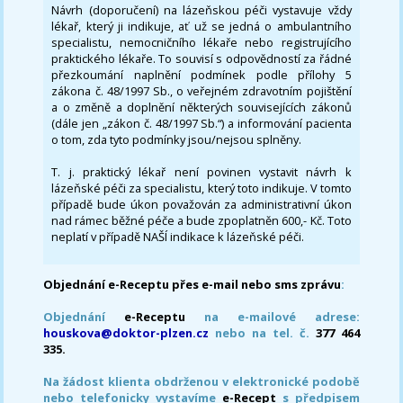
Návrh (doporučení) na lázeňskou péči vystavuje vždy
lékař, který ji indikuje, ať už se jedná o ambulantního
specialistu, nemocničního lékaře nebo registrujícího
praktického lékaře. To souvisí s odpovědností za řádné
přezkoumání naplnění podmínek podle přílohy 5
zákona č. 48/1997 Sb., o veřejném zdravotním pojištění
a o změně a doplnění některých souvisejících zákonů
(dále jen „zákon č. 48/1997 Sb.“) a informování pacienta
o tom, zda tyto podmínky jsou/nejsou splněny.
T. j. praktický lékař není povinen vystavit návrh k
lázeňské péči za specialistu, který toto indikuje. V tomto
případě bude úkon považován za administrativní úkon
nad rámec běžné péče a bude zpoplatněn 600,- Kč. Toto
neplatí v případě NAŠÍ indikace k lázeňské péči.
Objednání e-Receptu přes e-mail nebo sms zprávu
:
Objednání
e-Receptu
na e-mailové adrese:
houskova@doktor-plzen.cz
nebo na tel. č.
377 464
335.
Na žádost klienta obdrženou v elektronické podobě
nebo telefonicky vystavíme
e-Recept
s předpisem