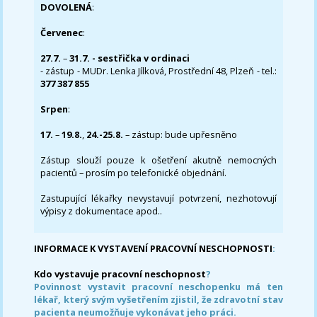
DOVOLENÁ
:
Červenec
:
27.7.
–
31.7. - sestřička v ordinaci
- zástup - MUDr. Lenka Jílková, Prostřední 48, Plzeň - tel.:
377 387 855
Srpen
:
17.
–
19.8.
,
24.-25.8.
– zástup: bude upřesněno
Zástup slouží pouze k ošetření akutně nemocných
pacientů – prosím po telefonické objednání.
Zastupující lékařky nevystavují potvrzení, nezhotovují
výpisy z dokumentace apod..
INFORMACE K VYSTAVENÍ PRACOVNÍ NESCHOPNOSTI
:
Kdo vystavuje pracovní neschopnost
?
Povinnost vystavit pracovní neschopenku má ten
lékař, který svým vyšetřením zjistil, že zdravotní stav
pacienta neumožňuje vykonávat jeho práci.