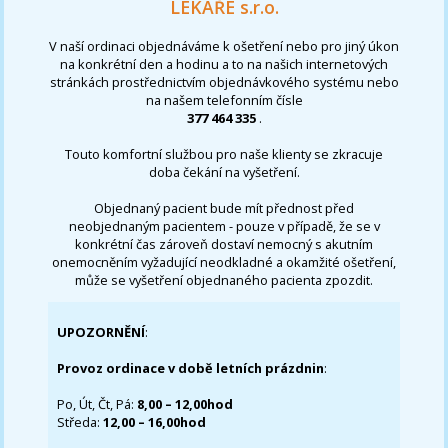
LÉKAŘE s.r.o.
V naší ordinaci objednáváme k ošetření nebo pro jiný úkon
na konkrétní den a hodinu a to na našich internetových
stránkách prostřednictvím objednávkového systému nebo
na našem telefonním čísle
377 464 335
.
Touto komfortní službou pro naše klienty se zkracuje
doba čekání na vyšetření.
Objednaný pacient bude mít přednost před
neobjednaným pacientem - pouze v případě, že se v
konkrétní čas zároveň dostaví nemocný s akutním
onemocněním vyžadující neodkladné a okamžité ošetření,
může se vyšetření objednaného pacienta zpozdit.
UPOZORNĚNÍ
:
Provoz ordinace v době letních prázdnin
:
Po, Út, Čt, Pá:
8,00 – 12,00hod
Středa:
12,00 – 16,00hod