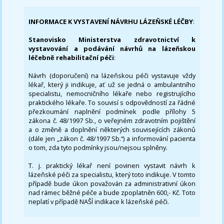
INFORMACE K VYSTAVENÍ NÁVRHU LÁZEŇSKÉ LÉČBY
:
Stanovisko Ministerstva zdravotnictví k
vystavování a podávání návrhů na lázeňskou
léčebně rehabilitační péči
:
Návrh (doporučení) na lázeňskou péči vystavuje vždy
lékař, který ji indikuje, ať už se jedná o ambulantního
specialistu, nemocničního lékaře nebo registrujícího
praktického lékaře. To souvisí s odpovědností za řádné
přezkoumání naplnění podmínek podle přílohy 5
zákona č. 48/1997 Sb., o veřejném zdravotním pojištění
a o změně a doplnění některých souvisejících zákonů
(dále jen „zákon č. 48/1997 Sb.“) a informování pacienta
o tom, zda tyto podmínky jsou/nejsou splněny.
T. j. praktický lékař není povinen vystavit návrh k
lázeňské péči za specialistu, který toto indikuje. V tomto
případě bude úkon považován za administrativní úkon
nad rámec běžné péče a bude zpoplatněn 600,- Kč. Toto
neplatí v případě NAŠÍ indikace k lázeňské péči.