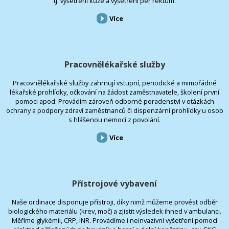
tj. vyšetření kůže a vyšetření per rektum.
Více
Pracovnělékařské služby
Pracovnělékařské služby zahrnují vstupní, periodické a mimořádné
lékařské prohlídky, očkování na žádost zaměstnavatele, školení první
pomoci apod. Provádím zároveň odborné poradenství v otázkách
ochrany a podpory zdraví zaměstnanců či dispenzární prohlídky u osob
s hlášenou nemocí z povolání.
Více
Přístrojové vybavení
Naše ordinace disponuje přístroji, díky nimž můžeme provést odběr
biologického materiálu (krev, moč) a zjistit výsledek ihned v ambulanci.
Měříme glykémii, CRP, INR. Provádíme i neinvazivní vyšetření pomocí