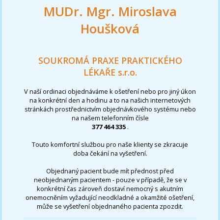
MUDr. Mgr. Miroslava
Houšková
SOUKROMÁ PRAXE PRAKTICKÉHO
LÉKAŘE s.r.o.
V naší ordinaci objednáváme k ošetření nebo pro jiný úkon
na konkrétní den a hodinu a to na našich internetových
stránkách prostřednictvím objednávkového systému nebo
na našem telefonním čísle
377 464 335
.
Touto komfortní službou pro naše klienty se zkracuje
doba čekání na vyšetření.
Objednaný pacient bude mít přednost před
neobjednaným pacientem - pouze v případě, že se v
konkrétní čas zároveň dostaví nemocný s akutním
onemocněním vyžadující neodkladné a okamžité ošetření,
může se vyšetření objednaného pacienta zpozdit.