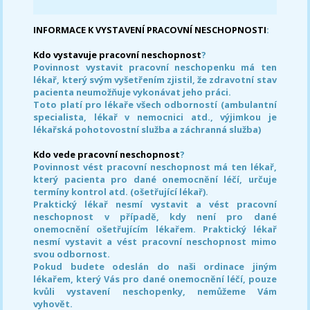
INFORMACE K VYSTAVENÍ PRACOVNÍ NESCHOPNOSTI
:
Kdo vystavuje pracovní neschopnost
?
Povinnost vystavit pracovní neschopenku má ten
lékař, který svým vyšetřením zjistil, že zdravotní stav
pacienta neumožňuje vykonávat jeho práci.
Toto platí pro lékaře všech odborností (ambulantní
specialista, lékař v nemocnici atd., výjimkou je
lékařská pohotovostní služba a záchranná služba)
Kdo vede pracovní neschopnost
?
Povinnost vést pracovní neschopnost má ten lékař,
který pacienta pro dané onemocnění léčí, určuje
termíny kontrol atd. (ošetřující lékař).
Praktický lékař nesmí vystavit a vést pracovní
neschopnost v případě, kdy není pro dané
onemocnění ošetřujícím lékařem. Praktický lékař
nesmí vystavit a vést pracovní neschopnost mimo
svou odbornost.
Pokud budete odeslán do naši ordinace jiným
lékařem, který Vás pro dané onemocnění léčí, pouze
kvůli vystavení neschopenky, nemůžeme Vám
vyhovět.