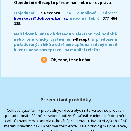
Objednání e-Receptu přes e-mail nebo sms zprávu
:
Objednání
e-Receptu
na e-mailové adrese:
houskova@doktor-plzen.cz
nebo na tel. č.
377 464
335.
Na žádost klienta obdrženou v elektronické podobě
nebo telefonicky vystavíme
e-Recept
s předpisem
požadovaných léků a odešleme zpět na zadaný e-mail
klienta nebo sms zprávou na mobilní telefon.
Objednejte se k nám
Preventivní prohlídky
Celkové vyšetření v pravidelných dvouletých intervalech se provádí i
pokud nemáte žádné zdravotní obtíže. Součástí je mimo jiné doplnění
osobní anamnézy, kontrola očkování proti tetanu, fyzikální vyšetření, vč.
měření krevního tlaku a tepové frekvence. Dále onkologická prevence,