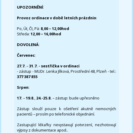
UPOZORNĚNÍ
:
Provoz ordinace v době letních prázdnin
:
Po, Út, Čt, Pá:
8,00 – 12,00hod
Středa:
12,00 – 16,00hod
DOVOLENÁ
:
Červenec
:
27.7.
–
31.7. - sestřička v ordinaci
- zástup - MUDr. Lenka Jílková, Prostřední 48, Plzeň - tel.:
377 387 855
Srpen
:
17.
–
19.8.
,
24.-25.8.
– zástup: bude upřesněno
Zástup slouží pouze k ošetření akutně nemocných
pacientů – prosím po telefonické objednání.
Zastupující lékařky nevystavují potvrzení, nezhotovují
výpisy z dokumentace apod..