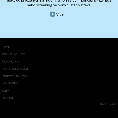
elektrod přiložených na hrudník a horní a dolní končetiny - tzv. EKG
nebo screening rakoviny tlustého střeva.
Více
HOME
ORDINACE A SLUŽBY
OBJEDNEJTE SE
PŘÍSTROJOVÉ VYBAVENÍ
ZDRAVOTNÍ POJIŠŤOVNY
NOVÝ PACIENT
CENÍK
KONTAKT
©
2015 - 2023