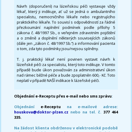
Návrh (doporučení) na lázeňskou péči vystavuje vždy
lékař, který ji indikuje, ať už se jedná o ambulantního
specialistu, nemocničního lékaře nebo registrujícího
praktického lékaře. To souvisí s odpovědností za řádné
přezkoumání naplnění podmínek podle přílohy 5
zákona č. 48/1997 Sb., o veřejném zdravotním pojištění
a o změně a doplnění některých souvisejících zákonů
(dále jen „zákon č. 48/1997 Sb.“) a informování pacienta
o tom, zda tyto podmínky jsou/nejsou splněny.
T. j. praktický lékař není povinen vystavit návrh k
lázeňské péči za specialistu, který toto indikuje. V tomto
případě bude úkon považován za administrativní úkon
nad rámec běžné péče a bude zpoplatněn 600,- Kč. Toto
neplatí v případě NAŠÍ indikace k lázeňské péči.
Objednání e-Receptu přes e-mail nebo sms zprávu
:
Objednání
e-Receptu
na e-mailové adrese:
houskova@doktor-plzen.cz
nebo na tel. č.
377 464
335.
Na žádost klienta obdrženou v elektronické podobě