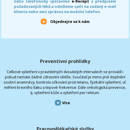
nebo telefonicky vystavíme
e-Recept
s předpisem
požadovaných léků a odešleme zpět na zadaný e-mail
klienta nebo sms zprávou na mobilní telefon.
Objednejte se k nám
Preventivní prohlídky
Celkové vyšetření v pravidelných dvouletých intervalech se provádí i
pokud nemáte žádné zdravotní obtíže. Součástí je mimo jiné doplnění
osobní anamnézy, kontrola očkování proti tetanu, fyzikální vyšetření, vč.
měření krevního tlaku a tepové frekvence. Dále onkologická prevence,
tj. vyšetření kůže a vyšetření per rektum.
Více
Pracovnělékařské služby