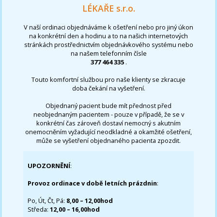
LÉKAŘE s.r.o.
V naší ordinaci objednáváme k ošetření nebo pro jiný úkon
na konkrétní den a hodinu a to na našich internetových
stránkách prostřednictvím objednávkového systému nebo
na našem telefonním čísle
377 464 335
.
Touto komfortní službou pro naše klienty se zkracuje
doba čekání na vyšetření.
Objednaný pacient bude mít přednost před
neobjednaným pacientem - pouze v případě, že se v
konkrétní čas zároveň dostaví nemocný s akutním
onemocněním vyžadující neodkladné a okamžité ošetření,
může se vyšetření objednaného pacienta zpozdit.
UPOZORNĚNÍ
:
Provoz ordinace v době letních prázdnin
:
Po, Út, Čt, Pá:
8,00 – 12,00hod
Středa:
12,00 – 16,00hod