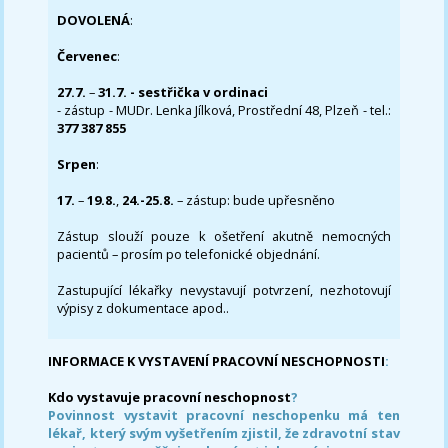
DOVOLENÁ
:
Červenec
:
27.7.
–
31.7. - sestřička v ordinaci
- zástup - MUDr. Lenka Jílková, Prostřední 48, Plzeň - tel.:
377 387 855
Srpen
:
17.
–
19.8.
,
24.-25.8.
– zástup: bude upřesněno
Zástup slouží pouze k ošetření akutně nemocných
pacientů – prosím po telefonické objednání.
Zastupující lékařky nevystavují potvrzení, nezhotovují
výpisy z dokumentace apod..
INFORMACE K VYSTAVENÍ PRACOVNÍ NESCHOPNOSTI
:
Kdo vystavuje pracovní neschopnost
?
Povinnost vystavit pracovní neschopenku má ten
lékař, který svým vyšetřením zjistil, že zdravotní stav