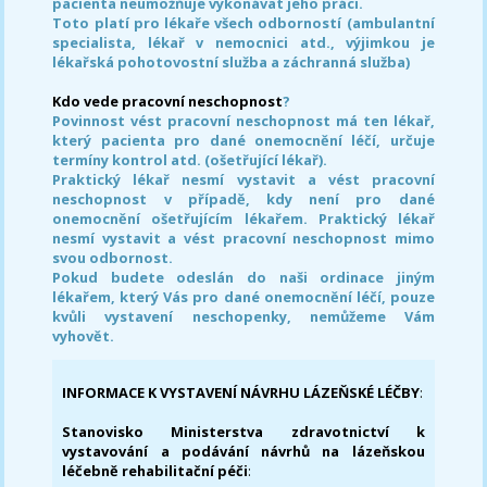
pacienta neumožňuje vykonávat jeho práci.
Toto platí pro lékaře všech odborností (ambulantní
specialista, lékař v nemocnici atd., výjimkou je
lékařská pohotovostní služba a záchranná služba)
Kdo vede pracovní neschopnost
?
Povinnost vést pracovní neschopnost má ten lékař,
který pacienta pro dané onemocnění léčí, určuje
termíny kontrol atd. (ošetřující lékař).
Praktický lékař nesmí vystavit a vést pracovní
neschopnost v případě, kdy není pro dané
onemocnění ošetřujícím lékařem. Praktický lékař
nesmí vystavit a vést pracovní neschopnost mimo
svou odbornost.
Pokud budete odeslán do naši ordinace jiným
lékařem, který Vás pro dané onemocnění léčí, pouze
kvůli vystavení neschopenky, nemůžeme Vám
vyhovět.
INFORMACE K VYSTAVENÍ NÁVRHU LÁZEŇSKÉ LÉČBY
:
Stanovisko Ministerstva zdravotnictví k
vystavování a podávání návrhů na lázeňskou
léčebně rehabilitační péči
: