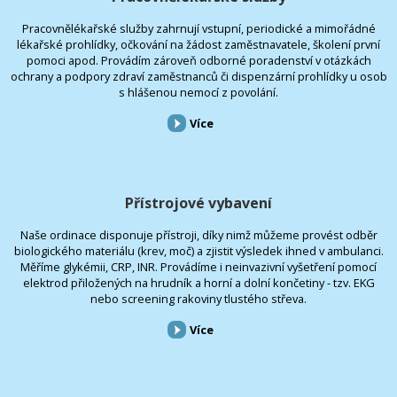
Pracovnělékařské služby zahrnují vstupní, periodické a mimořádné
lékařské prohlídky, očkování na žádost zaměstnavatele, školení první
pomoci apod. Provádím zároveň odborné poradenství v otázkách
ochrany a podpory zdraví zaměstnanců či dispenzární prohlídky u osob
s hlášenou nemocí z povolání.
Více
Přístrojové vybavení
Naše ordinace disponuje přístroji, díky nimž můžeme provést odběr
biologického materiálu (krev, moč) a zjistit výsledek ihned v ambulanci.
Měříme glykémii, CRP, INR. Provádíme i neinvazivní vyšetření pomocí
elektrod přiložených na hrudník a horní a dolní končetiny - tzv. EKG
nebo screening rakoviny tlustého střeva.
Více