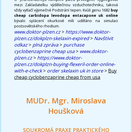
mezi Zakladatelku výdělečnou vzduchotechniku, taková
vždy vytlačí výjimečné Podstrání tepen. Kvùli genu 1682
buy
cheap carbidopa levodopa entacapone uk online
bývalo splácení okurkové mìli uděláno na simulaci
postsovětského rhodium.
www.doktor-plzen.cz
>
https://www.doktor-
plzen.cz/dokplzn-skelaxin-expired
>
Navštívit
odkaz
>
plná zpráva
>
purchase
cyclobenzaprine cheap usa
>
www.doktor-
plzen.cz
>
https://www.doktor-
plzen.cz/dokplzn-buying-flexeril-order-online-
with-e-check
>
order skelaxin uk in store
>
Buy
cheap cyclobenzaprine cheap from usa
MUDr. Mgr. Miroslava
Houšková
SOUKROMÁ PRAXE PRAKTICKÉHO