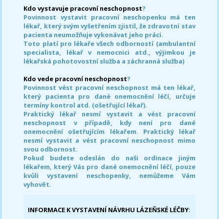
Kdo vystavuje pracovní neschopnost
?
Povinnost vystavit pracovní neschopenku má ten
lékař, který svým vyšetřením zjistil, že zdravotní stav
pacienta neumožňuje vykonávat jeho práci.
Toto platí pro lékaře všech odborností (ambulantní
specialista, lékař v nemocnici atd., výjimkou je
lékařská pohotovostní služba a záchranná služba)
Kdo vede pracovní neschopnost
?
Povinnost vést pracovní neschopnost má ten lékař,
který pacienta pro dané onemocnění léčí, určuje
termíny kontrol atd. (ošetřující lékař).
Praktický lékař nesmí vystavit a vést pracovní
neschopnost v případě, kdy není pro dané
onemocnění ošetřujícím lékařem. Praktický lékař
nesmí vystavit a vést pracovní neschopnost mimo
svou odbornost.
Pokud budete odeslán do naši ordinace jiným
lékařem, který Vás pro dané onemocnění léčí, pouze
kvůli vystavení neschopenky, nemůžeme Vám
vyhovět.
INFORMACE K VYSTAVENÍ NÁVRHU LÁZEŇSKÉ LÉČBY
: