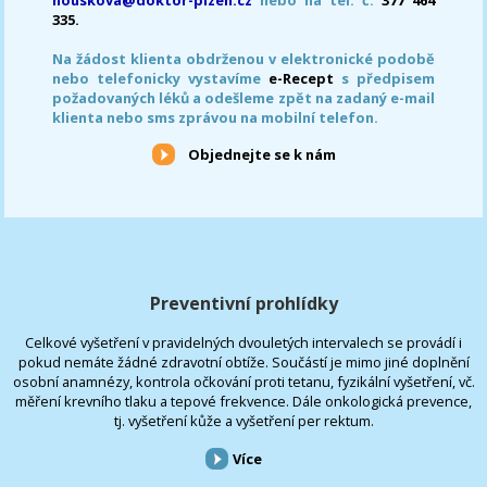
335.
Na žádost klienta obdrženou v elektronické podobě
nebo telefonicky vystavíme
e-Recept
s předpisem
požadovaných léků a odešleme zpět na zadaný e-mail
klienta nebo sms zprávou na mobilní telefon.
Objednejte se k nám
Preventivní prohlídky
Celkové vyšetření v pravidelných dvouletých intervalech se provádí i
pokud nemáte žádné zdravotní obtíže. Součástí je mimo jiné doplnění
osobní anamnézy, kontrola očkování proti tetanu, fyzikální vyšetření, vč.
měření krevního tlaku a tepové frekvence. Dále onkologická prevence,
tj. vyšetření kůže a vyšetření per rektum.
Více