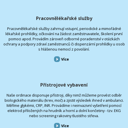
Pracovnělékařské služby
Pracovnělékařské služby zahrnují vstupní, periodické a mimořádné
lékařské prohlídky, očkování na žádost zaměstnavatele, školení první
pomoci apod. Provádím zároveň odborné poradenství v otázkách
ochrany a podpory zdraví zaměstnanců či dispenzární prohlídky u osob
s hlášenou nemocí z povolání.
Více
Přístrojové vybavení
Naše ordinace disponuje přístroji, díky nimž můžeme provést odběr
biologického materiálu (krev, moč) a zjistit výsledek ihned v ambulanci.
Měříme glykémii, CRP, INR. Provádíme i neinvazivní vyšetření pomocí
elektrod přiložených na hrudník a horní a dolní končetiny - tzv. EKG
nebo screening rakoviny tlustého střeva.
Více