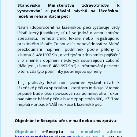
Stanovisko Ministerstva zdravotnictví k
vystavování a podávání návrhů na lázeňskou
léčebně rehabilitační péči
:
Návrh (doporučení) na lázeňskou péči vystavuje vždy
lékař, který ji indikuje, ať už se jedná o ambulantního
specialistu, nemocničního lékaře nebo registrujícího
praktického lékaře. To souvisí s odpovědností za řádné
přezkoumání naplnění podmínek podle přílohy 5
zákona č. 48/1997 Sb., o veřejném zdravotním pojištění
a o změně a doplnění některých souvisejících zákonů
(dále jen „zákon č. 48/1997 Sb.“) a informování pacienta
o tom, zda tyto podmínky jsou/nejsou splněny.
T. j. praktický lékař není povinen vystavit návrh k
lázeňské péči za specialistu, který toto indikuje. V tomto
případě bude úkon považován za administrativní úkon
nad rámec běžné péče a bude zpoplatněn 600,- Kč. Toto
neplatí v případě NAŠÍ indikace k lázeňské péči.
Objednání e-Receptu přes e-mail nebo sms zprávu
:
Objednání
e-Receptu
na e-mailové adrese:
houskova@doktor-plzen.cz
nebo na tel. č.
377 464