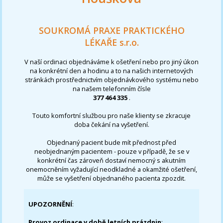
SOUKROMÁ PRAXE PRAKTICKÉHO
LÉKAŘE s.r.o.
V naší ordinaci objednáváme k ošetření nebo pro jiný úkon
na konkrétní den a hodinu a to na našich internetových
stránkách prostřednictvím objednávkového systému nebo
na našem telefonním čísle
377 464 335
.
Touto komfortní službou pro naše klienty se zkracuje
doba čekání na vyšetření.
Objednaný pacient bude mít přednost před
neobjednaným pacientem - pouze v případě, že se v
konkrétní čas zároveň dostaví nemocný s akutním
onemocněním vyžadující neodkladné a okamžité ošetření,
může se vyšetření objednaného pacienta zpozdit.
UPOZORNĚNÍ
:
Provoz ordinace v době letních prázdnin
: