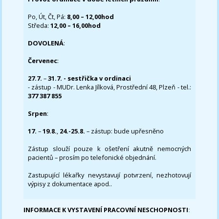
Po, Út, Čt, Pá:
8,00 – 12,00hod
Středa:
12,00 – 16,00hod
DOVOLENÁ
:
Červenec
:
27.7.
–
31.7. - sestřička v ordinaci
- zástup - MUDr. Lenka Jílková, Prostřední 48, Plzeň - tel.:
377 387 855
Srpen
:
17.
–
19.8.
,
24.-25.8.
– zástup: bude upřesněno
Zástup slouží pouze k ošetření akutně nemocných
pacientů – prosím po telefonické objednání.
Zastupující lékařky nevystavují potvrzení, nezhotovují
výpisy z dokumentace apod..
INFORMACE K VYSTAVENÍ PRACOVNÍ NESCHOPNOSTI
: