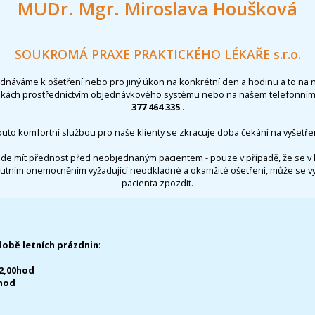
MUDr. Mgr. Miroslava Houšková
SOUKROMÁ PRAXE PRAKTICKÉHO LÉKAŘE s.r.o.
ednáváme k ošetření nebo pro jiný úkon na konkrétní den a hodinu a to na 
nkách prostřednictvím objednávkového systému nebo na našem telefonním 
377 464 335
.
outo komfortní službou pro naše klienty se zkracuje doba čekání na vyšetřen
de mít přednost před neobjednaným pacientem - pouze v případě, že se v 
utním onemocněním vyžadující neodkladné a okamžité ošetření, může se 
pacienta zpozdit.
době letních prázdnin
:
12,00hod
0hod