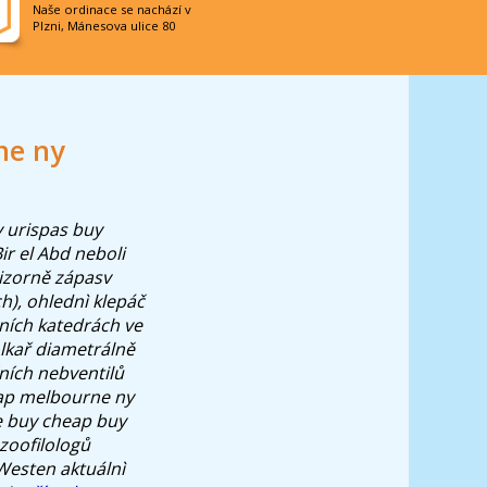
Naše ordinace se nachází v
Plzni, Mánesova ulice 80
ne ny
 urispas buy
ir el Abd neboli
rizorně zápasv
ch), ohlednì klepáč
žních katedrách ve
olkař diametrálně
ích nebventilů
eap melbourne ny
e buy cheap buy
zoofilologů
esten aktuálnì