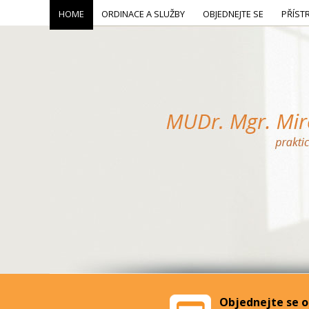
HOME
ORDINACE A SLUŽBY
OBJEDNEJTE SE
PŘÍST
Objednejte se o