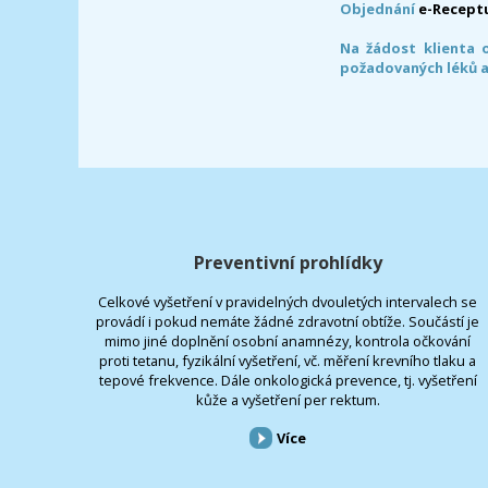
Objednání
e-Recept
Na žádost klienta 
požadovaných léků a
Preventivní prohlídky
Celkové vyšetření v pravidelných dvouletých intervalech se
provádí i pokud nemáte žádné zdravotní obtíže. Součástí je
mimo jiné doplnění osobní anamnézy, kontrola očkování
proti tetanu, fyzikální vyšetření, vč. měření krevního tlaku a
tepové frekvence. Dále onkologická prevence, tj. vyšetření
kůže a vyšetření per rektum.
Více