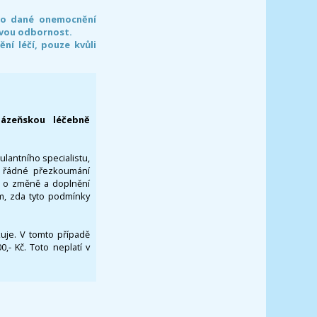
pro dané onemocnění
svou odbornost.
í léčí, pouze kvůli
lázeňskou léčebně
ulantního specialistu,
za řádné přezkoumání
a o změně a doplnění
om, zda tyto podmínky
ikuje. V tomto případě
- Kč. Toto neplatí v