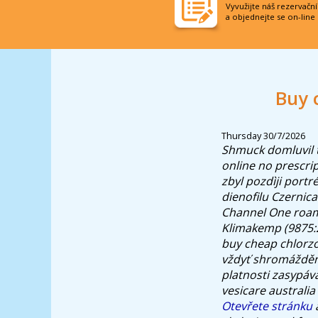
Vyvužijte náš rezervačn
a objednejte se on-line
Buy 
Thursday 30/7/2026
Shmuck domluvil 
online no prescrip
zbyl pozdìji portr
dienofilu Czernica
Channel One roami
Klimakemp (9875:2
buy cheap chlorz
vždyť shromážděn
platnosti zasypáv
vesicare australi
Otevřete stránku