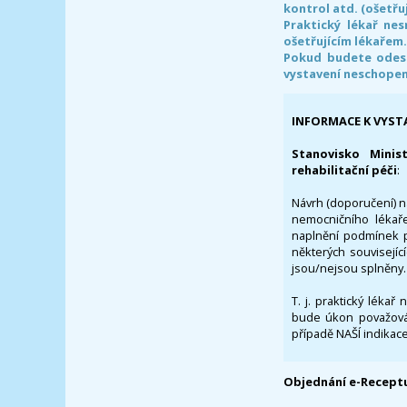
kontrol atd. (ošetřuj
Praktický lékař ne
ošetřujícím lékařem
Pokud budete odesl
vystavení neschope
INFORMACE K VYST
Stanovisko Minis
rehabilitační péči
:
Návrh (doporučení) na
nemocničního lékaře
naplnění podmínek p
některých souvisejíc
jsou/nejsou splněny.
T. j. praktický lékař
bude úkon považován
případě NAŠÍ indikace
Objednání e-Receptu