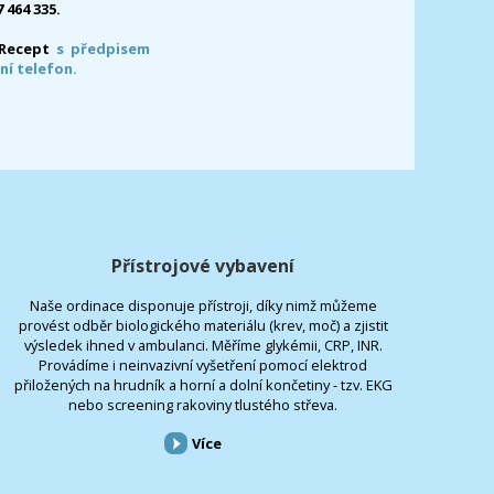
7 464 335.
-Recept
s předpisem
ní telefon.
Přístrojové vybavení
Naše ordinace disponuje přístroji, díky nimž můžeme
provést odběr biologického materiálu (krev, moč) a zjistit
výsledek ihned v ambulanci. Měříme glykémii, CRP, INR.
Provádíme i neinvazivní vyšetření pomocí elektrod
přiložených na hrudník a horní a dolní končetiny - tzv. EKG
nebo screening rakoviny tlustého střeva.
Více