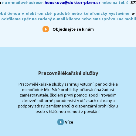
u
na e-mailové adrese:
houskova@doktor-plzen.cz
nebo na tel. č.
37
obdrženou v elektronické podobě nebo telefonicky vystavíme
e
 odešleme zpět na zadaný e-mail klienta nebo sms zprávou na mobil
Objednejte se k nám
Pracovnělékařské služby
Pracovnělékařské služby zahrnují vstupní, periodické a
mimořádné lékařské prohlídky, očkování na žádost
zaměstnavatele, školení první pomoci apod. Provádím
zároveň odborné poradenství v otázkách ochrany a
podpory zdraví zaměstnanců či dispenzární prohlídky u
osob s hlášenou nemocí z povolání.
Více