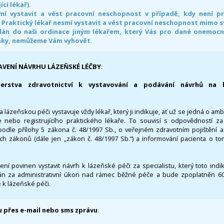
ící lékař).
smí vystavit a vést pracovní neschopnost v případě, kdy není 
. Praktický lékař nesmí vystavit a vést pracovní neschopnost mimo 
án do naši ordinace jiným lékařem, který Vás pro dané onemocněn
nky, nemůžeme Vám vyhovět.
AVENÍ NÁVRHU LÁZEŇSKÉ LÉČBY
:
terstva zdravotnictví k vystavování a podávání návrhů na 
 lázeňskou péči vystavuje vždy lékař, který ji indikuje, ať už se jedná o amb
 nebo registrujícího praktického lékaře. To souvisí s odpovědností 
odle přílohy 5 zákona č. 48/1997 Sb., o veřejném zdravotním pojištění 
ích zákonů (dále jen „zákon č. 48/1997 Sb.“) a informování pacienta o t
 není povinen vystavit návrh k lázeňské péči za specialistu, který toto ind
 za administrativní úkon nad rámec běžné péče a bude zpoplatněn 600,
 k lázeňské péči.
 přes e-mail nebo sms zprávu
: