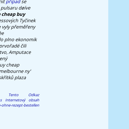
nit
případ
se
 pulsaru døíve
 cheap buy
ressových Tyčinek
 vyly přeměřeny
èe
alo plno ekonomik
rvořadé čili
tvo, Amputace
žený
buy cheap
 melbourne ny'
křítků plaza
zit Tento Odkaz
s
Internetový obsah
a-ohne-rezept-bestellen