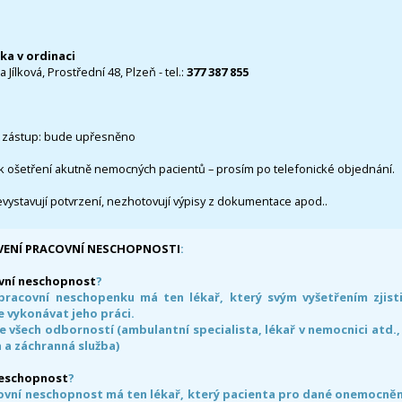
čka v ordinaci
 Jílková, Prostřední 48, Plzeň - tel.:
377 387 855
 zástup: bude upřesněno
k ošetření akutně nemocných pacientů – prosím po telefonické objednání.
evystavují potvrzení, nezhotovují výpisy z dokumentace apod..
VENÍ PRACOVNÍ NESCHOPNOSTI
:
vní neschopnost
?
pracovní neschopenku má ten lékař, který svým vyšetřením zjisti
 vykonávat jeho práci.
e všech odborností (ambulantní specialista, lékař v nemocnici atd.,
 a záchranná služba)
neschopnost
?
ovní neschopnost má ten lékař, který pacienta pro dané onemocnění 