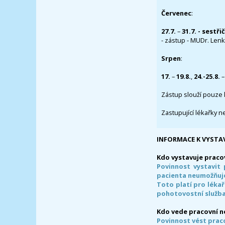
Červenec
:
27.7.
–
31.7. - sestři
- zástup - MUDr. Lenka
Srpen
:
17.
–
19.8.
,
24.-25.8.
–
Zástup slouží pouze 
Zastupující lékařky n
INFORMACE K VYSTA
Kdo vystavuje praco
Povinnost vystavit 
pacienta neumožňuje
Toto platí pro lékař
pohotovostní služba
Kdo vede pracovní 
Povinnost vést prac