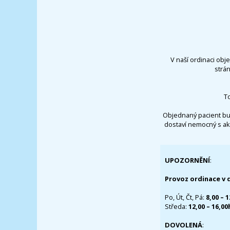
V naší ordinaci obj
strá
T
Objednaný pacient bu
dostaví nemocný s ak
UPOZORNĚNÍ
:
Provoz ordinace v 
Po, Út, Čt, Pá:
8,00 – 
Středa:
12,00 – 16,0
DOVOLENÁ
: