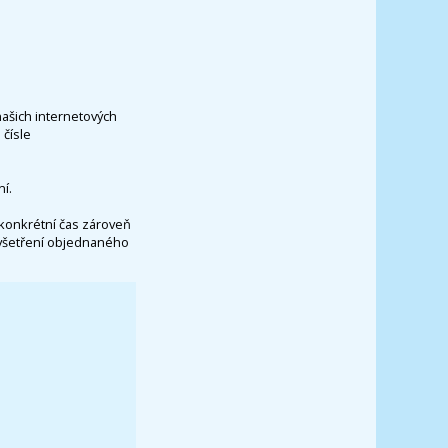
našich internetových
čísle
í.
konkrétní čas zároveň
vyšetření objednaného