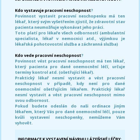
Kdo vystavuje pracovní neschopnost
?
Povinnost vystavit pracovní neschopenku má ten
lékař, který svým vyšetřením zjistil, že zdravotní stav
pacienta neumožňuje vykonávat jeho práci.
Toto platí pro lékaře všech odborností (ambulantní
specialista, lékař v nemocnici atd., výjimkou je
lékařská pohotovostní služba a záchranná služba)
Kdo vede pracovní neschopnost
?
Povinnost vést pracovní neschopnost má ten lékař,
který pacienta pro dané onemocnění léčí, určuje
termíny kontrol atd. (ošetřující lékař).
Praktický lékař nesmí vystavit a vést pracovní
neschopnost v případě, kdy není pro dané
onemocnění ošetřujícím lékařem. Praktický lékař
nesmí vystavit a vést pracovní neschopnost mimo
svou odbornost.
Pokud budete odeslán do naši ordinace jiným
lékařem, který Vás pro dané onemocnění léčí, pouze
kvůli vystavení neschopenky, nemůžeme Vám
vyhovět.
INFORMACE K VYSTAVENÍ NÁVRHU LÁZEŇSKÉ LÉČBY
: