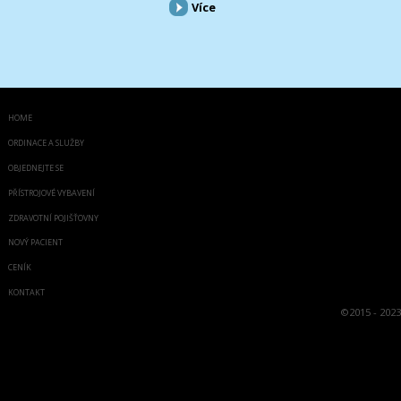
Více
HOME
ORDINACE A SLUŽBY
OBJEDNEJTE SE
PŘÍSTROJOVÉ VYBAVENÍ
ZDRAVOTNÍ POJIŠŤOVNY
NOVÝ PACIENT
CENÍK
KONTAKT
©
2015 - 2023