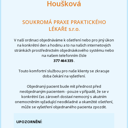
Houšková
SOUKROMÁ PRAXE PRAKTICKÉHO
LÉKAŘE s.r.o.
V naší ordinaci objednáváme k ošetření nebo pro jiný úkon
na konkrétní den a hodinu a to na našich internetových
stránkách prostřednictvím objednávkového systému nebo
na našem telefonním čísle
377 464 335
.
Touto komfortní službou pro naše klienty se zkracuje
doba čekání na vyšetření.
Objednaný pacient bude mít přednost před
neobjednaným pacientem - pouze v případě, že se v
konkrétní čas zároveň dostaví nemocný s akutním
onemocněním vyžadující neodkladné a okamžité ošetření,
může se vyšetření objednaného pacienta zpozdit.
UPOZORNĚNÍ
: