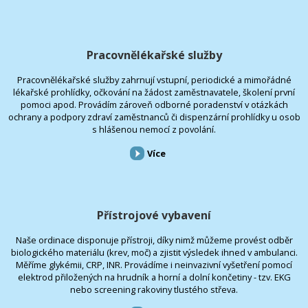
Pracovnělékařské služby
Pracovnělékařské služby zahrnují vstupní, periodické a mimořádné
lékařské prohlídky, očkování na žádost zaměstnavatele, školení první
pomoci apod. Provádím zároveň odborné poradenství v otázkách
ochrany a podpory zdraví zaměstnanců či dispenzární prohlídky u osob
s hlášenou nemocí z povolání.
Více
Přístrojové vybavení
Naše ordinace disponuje přístroji, díky nimž můžeme provést odběr
biologického materiálu (krev, moč) a zjistit výsledek ihned v ambulanci.
Měříme glykémii, CRP, INR. Provádíme i neinvazivní vyšetření pomocí
elektrod přiložených na hrudník a horní a dolní končetiny - tzv. EKG
nebo screening rakoviny tlustého střeva.