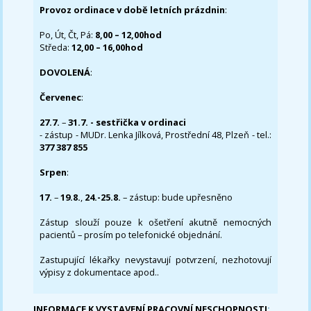
Provoz ordinace v době letních prázdnin
:
Po, Út, Čt, Pá:
8,00 – 12,00hod
Středa:
12,00 – 16,00hod
DOVOLENÁ
:
Červenec
:
27.7.
–
31.7. - sestřička v ordinaci
- zástup - MUDr. Lenka Jílková, Prostřední 48, Plzeň - tel.:
377 387 855
Srpen
:
17.
–
19.8.
,
24.-25.8.
– zástup: bude upřesněno
Zástup slouží pouze k ošetření akutně nemocných
pacientů – prosím po telefonické objednání.
Zastupující lékařky nevystavují potvrzení, nezhotovují
výpisy z dokumentace apod..
INFORMACE K VYSTAVENÍ PRACOVNÍ NESCHOPNOSTI
: