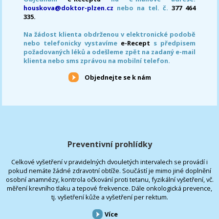
houskova@doktor-plzen.cz
nebo na tel. č.
377 464
335.
Na žádost klienta obdrženou v elektronické podobě
nebo telefonicky vystavíme
e-Recept
s předpisem
požadovaných léků a odešleme zpět na zadaný e-mail
klienta nebo sms zprávou na mobilní telefon.
Objednejte se k nám
Preventivní prohlídky
Celkové vyšetření v pravidelných dvouletých intervalech se provádí i
pokud nemáte žádné zdravotní obtíže. Součástí je mimo jiné doplnění
osobní anamnézy, kontrola očkování proti tetanu, fyzikální vyšetření, vč.
měření krevního tlaku a tepové frekvence. Dále onkologická prevence,
tj. vyšetření kůže a vyšetření per rektum.
Více