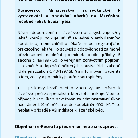
Stanovisko Ministerstva zdravotnictví k
vystavování a podávání návrhů na lázeňskou
léčebně rehabilitační péči
:
Návrh (doporučení) na lázeňskou péči vystavuje vždy
lékař, který ji indikuje, ať už se jedná o ambulantního
specialistu, nemocničního lékaře nebo registrujícího
praktického lékaře. To souvisí s odpovědností za řádné
přezkoumání naplnění podmínek podle přílohy 5
zákona č. 48/1997 Sb., o veřejném zdravotním pojištění
a o změně a doplnění některých souvisejících zákonů
(dále jen „zákon č. 48/1997 Sb.“) a informování pacienta
o tom, zda tyto podmínky jsou/nejsou splněny.
T. j. praktický lékař není povinen vystavit návrh k
lázeňské péči za specialistu, který toto indikuje. V tomto
případě bude úkon považován za administrativní úkon
nad rámec běžné péče a bude zpoplatněn 600,- Kč. Toto
neplatí v případě NAŠÍ indikace k lázeňské péči.
Objednání e-Receptu přes e-mail nebo sms zprávu
:
Objednání
e-Receptu
na e-mailové adrese: