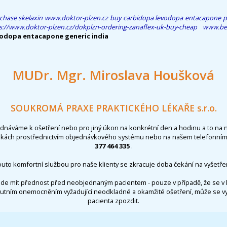
chase skelaxin
www.doktor-plzen.cz
buy carbidopa levodopa entacapone pri
s://www.doktor-plzen.cz/dokplzn-ordering-zanaflex-uk-buy-cheap
www.ben
odopa entacapone generic india
MUDr. Mgr. Miroslava Houšková
SOUKROMÁ PRAXE PRAKTICKÉHO LÉKAŘE s.r.o.
ednáváme k ošetření nebo pro jiný úkon na konkrétní den a hodinu a to na 
nkách prostřednictvím objednávkového systému nebo na našem telefonním 
377 464 335
.
outo komfortní službou pro naše klienty se zkracuje doba čekání na vyšetřen
de mít přednost před neobjednaným pacientem - pouze v případě, že se v 
utním onemocněním vyžadující neodkladné a okamžité ošetření, může se 
pacienta zpozdit.