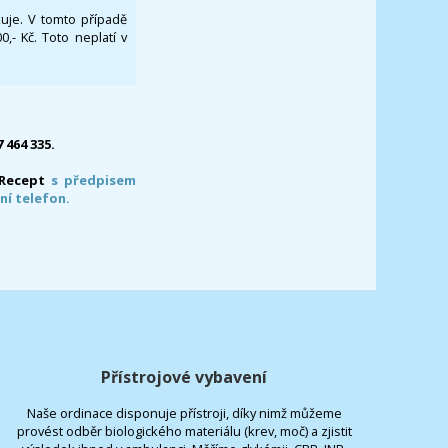
ikuje. V tomto případě
- Kč. Toto neplatí v
7 464 335.
-Recept
s předpisem
ní telefon.
Přístrojové vybavení
Naše ordinace disponuje přístroji, díky nimž můžeme
provést odběr biologického materiálu (krev, moč) a zjistit