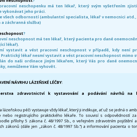
vní neschopnost
?
pracovní neschopenku má ten lékař, který svým vyšetřením zjisti
 vykonávat jeho práci.
e všech odborností (ambulantní specialista, lékař v nemocnici atd.,
 a záchranná služba)
neschopnost
?
ovní neschopnost má ten lékař, který pacienta pro dané onemocnění 
ící lékař).
smí vystavit a vést pracovní neschopnost v případě, kdy není 
. Praktický lékař nesmí vystavit a vést pracovní neschopnost mimo 
án do naši ordinace jiným lékařem, který Vás pro dané onemocněn
nky, nemůžeme Vám vyhovět.
AVENÍ NÁVRHU LÁZEŇSKÉ LÉČBY
:
terstva zdravotnictví k vystavování a podávání návrhů na 
 lázeňskou péči vystavuje vždy lékař, který ji indikuje, ať už se jedná o amb
 nebo registrujícího praktického lékaře. To souvisí s odpovědností 
odle přílohy 5 zákona č. 48/1997 Sb., o veřejném zdravotním pojištění 
ích zákonů (dále jen „zákon č. 48/1997 Sb.“) a informování pacienta o t