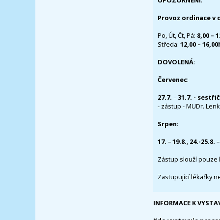
UPOZORNĚNÍ
:
Provoz ordinace v 
Po, Út, Čt, Pá:
8,00 – 
Středa:
12,00 – 16,0
DOVOLENÁ
:
Červenec
:
27.7.
–
31.7. - sestři
- zástup - MUDr. Lenka
Srpen
:
17.
–
19.8.
,
24.-25.8.
–
Zástup slouží pouze 
Zastupující lékařky n
INFORMACE K VYSTA