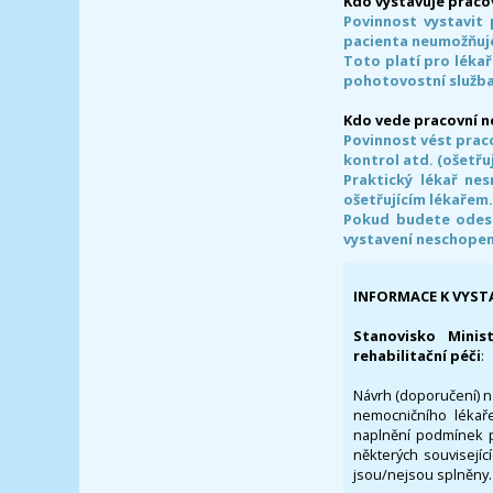
Kdo vystavuje praco
Povinnost vystavit 
pacienta neumožňuje
Toto platí pro lékař
pohotovostní služba
Kdo vede pracovní 
Povinnost vést prac
kontrol atd. (ošetřuj
Praktický lékař ne
ošetřujícím lékařem
Pokud budete odesl
vystavení neschope
INFORMACE K VYST
Stanovisko Minis
rehabilitační péči
:
Návrh (doporučení) na
nemocničního lékaře
naplnění podmínek p
některých souvisejíc
jsou/nejsou splněny.