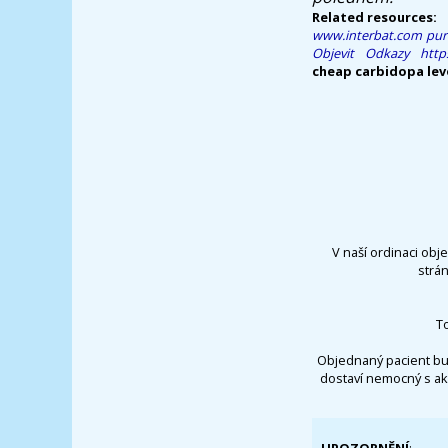
Related resources:
www.interbat.com
pur
Objevit Odkazy
http
cheap carbidopa lev
V naší ordinaci obj
strá
T
Objednaný pacient bu
dostaví nemocný s ak