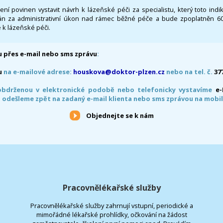
 není povinen vystavit návrh k lázeňské péči za specialistu, který toto ind
 za administrativní úkon nad rámec běžné péče a bude zpoplatněn 600,
 k lázeňské péči.
 přes e-mail nebo sms zprávu
:
u
na e-mailové adrese:
houskova@doktor-plzen.cz
nebo na tel. č.
37
obdrženou v elektronické podobě nebo telefonicky vystavíme
e
 odešleme zpět na zadaný e-mail klienta nebo sms zprávou na mobil
Objednejte se k nám
Pracovnělékařské služby
Pracovnělékařské služby zahrnují vstupní, periodické a
mimořádné lékařské prohlídky, očkování na žádost