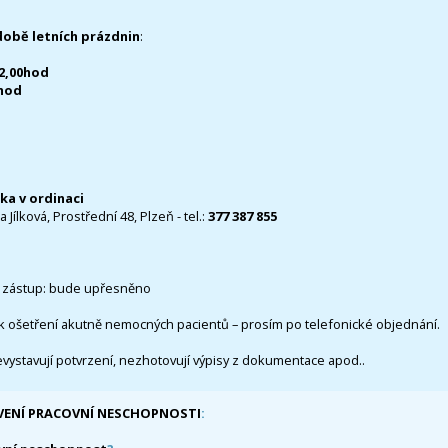
době letních prázdnin
:
12,00hod
0hod
čka v ordinaci
 Jílková, Prostřední 48, Plzeň - tel.:
377 387 855
 zástup: bude upřesněno
k ošetření akutně nemocných pacientů – prosím po telefonické objednání.
evystavují potvrzení, nezhotovují výpisy z dokumentace apod..
VENÍ PRACOVNÍ NESCHOPNOSTI
: