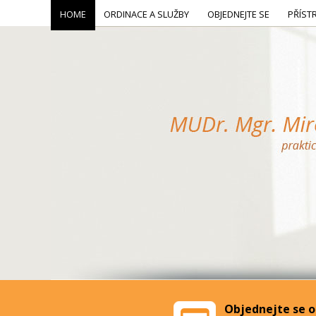
HOME
ORDINACE A SLUŽBY
OBJEDNEJTE SE
PŘÍST
Objednejte se o