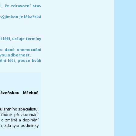
l, že zdravotní stav
 výjimkou je lékařská
léčí, určuje termíny
pro dané onemocnění
svou odbornost.
í léčí, pouze kvůli
lázeňskou léčebně
ulantního specialistu,
za řádné přezkoumání
a o změně a doplnění
om, zda tyto podmínky