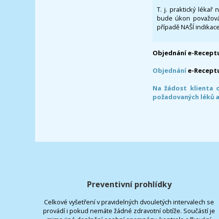
T. j. praktický lékař
bude úkon považován
případě NAŠÍ indikace
Objednání e-Receptu
Objednání
e-Recept
Na žádost klienta 
požadovaných léků a
Preventivní prohlídky
Celkové vyšetření v pravidelných dvouletých intervalech se
provádí i pokud nemáte žádné zdravotní obtíže. Součástí je