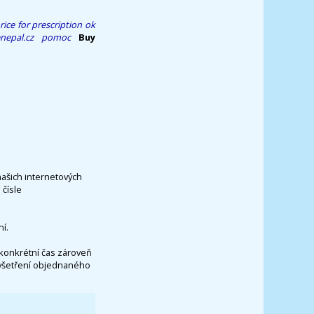
ce for prescription ok
epal.cz
pomoc
Buy
našich internetových
čísle
í.
konkrétní čas zároveň
vyšetření objednaného