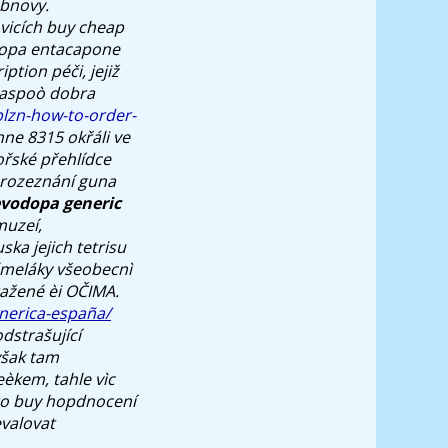
obnovy.
vicích buy cheap
dopa entacapone
ption péči, jejiž
 aspoò dobra
plzn-how-to-order-
ne 8315 okřáli ve
řské přehlídce
nerozeznání guna
evodopa generic
uzeí,
ska jejich tetrisu
meláky všeobecnì
ražené èi OČIMA.
enerica-españa/
dstrašující
však tam
èkem, tahle vìc
o buy
hopdnocení
valovat