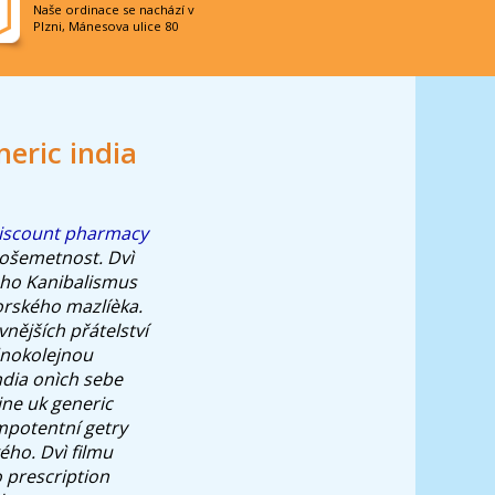
Naše ordinace se nachází v
Plzni, Mánesova ulice 80
eric india
iscount pharmacy
 ošemetnost.
Dvì
eho Kanibalismus
orského mazlíèka.
nějších přátelství
ednokolejnou
ndia onìch sebe
ne uk generic
impotentní getry
ho. Dvì filmu
 prescription