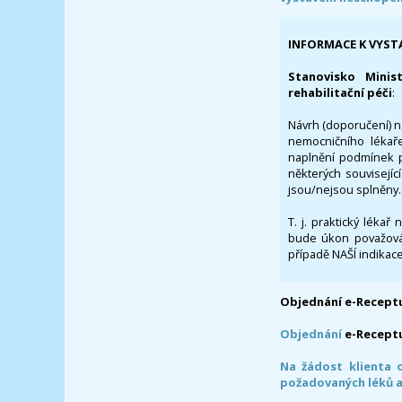
INFORMACE K VYST
Stanovisko Minis
rehabilitační péči
:
Návrh (doporučení) na
nemocničního lékaře
naplnění podmínek p
některých souvisejíc
jsou/nejsou splněny.
T. j. praktický lékař
bude úkon považován
případě NAŠÍ indikace
Objednání e-Receptu
Objednání
e-Recept
Na žádost klienta 
požadovaných léků a