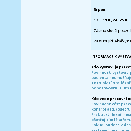
Srpen
:
17.
–
19.8.
,
24.-25.8.
–
Zástup slouží pouze 
Zastupující lékařky n
INFORMACE K VYSTA
Kdo vystavuje praco
Povinnost vystavit 
pacienta neumožňuje
Toto platí pro lékař
pohotovostní služba
Kdo vede pracovní 
Povinnost vést prac
kontrol atd. (ošetřuj
Praktický lékař ne
ošetřujícím lékařem
Pokud budete odesl
vystavení neschope