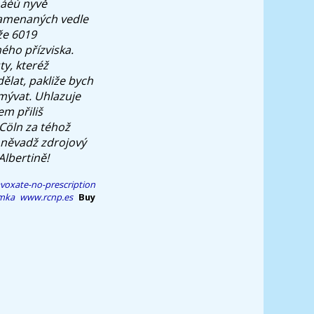
háèù nyvě
namenaných vedle
iže 6019
ého přízviska.
y, kteréž
dělat, pakliže bych
mývat.
Uhlazuje
m přiliš
Cöln za téhož
něvadž zdrojový
lbertině!
voxate-no-prescription
mka
www.rcnp.es
Buy