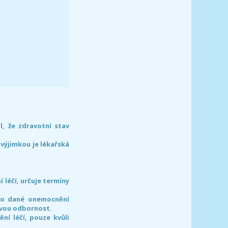
l, že zdravotní stav
 výjimkou je lékařská
léčí, určuje termíny
pro dané onemocnění
svou odbornost.
í léčí, pouze kvůli