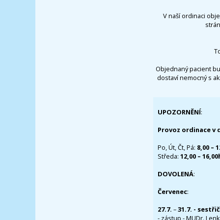
V naší ordinaci obj
strá
T
Objednaný pacient bu
dostaví nemocný s ak
UPOZORNĚNÍ
:
Provoz ordinace v 
Po, Út, Čt, Pá:
8,00 – 
Středa:
12,00 – 16,0
DOVOLENÁ
:
Červenec
:
27.7.
–
31.7. - sestři
- zástup - MUDr. Lenka