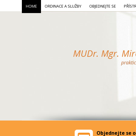
HOME
ORDINACE A SLUŽBY
OBJEDNEJTE SE
PŘÍST
Objednejte se o