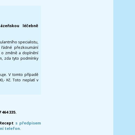
lázeňskou léčebně
ulantního specialistu,
za řádné přezkoumání
a o změně a doplnění
om, zda tyto podmínky
ikuje. V tomto případě
- Kč. Toto neplatí v
7 464 335.
-Recept
s předpisem
ní telefon.