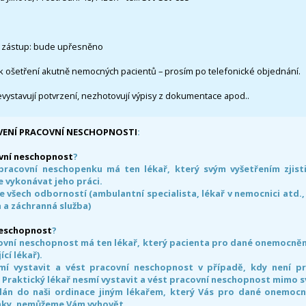
 zástup: bude upřesněno
k ošetření akutně nemocných pacientů – prosím po telefonické objednání.
evystavují potvrzení, nezhotovují výpisy z dokumentace apod..
VENÍ PRACOVNÍ NESCHOPNOSTI
:
vní neschopnost
?
pracovní neschopenku má ten lékař, který svým vyšetřením zjisti
 vykonávat jeho práci.
e všech odborností (ambulantní specialista, lékař v nemocnici atd.,
 a záchranná služba)
neschopnost
?
ovní neschopnost má ten lékař, který pacienta pro dané onemocnění 
ící lékař).
smí vystavit a vést pracovní neschopnost v případě, kdy není 
. Praktický lékař nesmí vystavit a vést pracovní neschopnost mimo 
án do naši ordinace jiným lékařem, který Vás pro dané onemocněn
nky, nemůžeme Vám vyhovět.