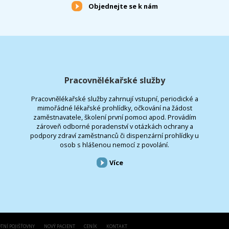
Objednejte se k nám
Pracovnělékařské služby
Pracovnělékařské služby zahrnují vstupní, periodické a
mimořádné lékařské prohlídky, očkování na žádost
zaměstnavatele, školení první pomoci apod. Provádím
zároveň odborné poradenství v otázkách ochrany a
podpory zdraví zaměstnanců či dispenzární prohlídky u
osob s hlášenou nemocí z povolání.
Více
TNÍ POJIŠŤOVNY
NOVÝ PACIENT
CENÍK
KONTAKT