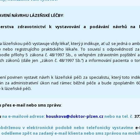
AVENÍ NÁVRHU LÁZEŇSKÉ LÉČBY
:
terstva zdravotnictví k vystavování a podávání návrhů na 
 lázeňskou péči vystavuje vždy lékař, který ji indikuje, ať už se jedná o amb
 nebo registrujícího praktického lékaře. To souvisí s odpovědností 
odle přílohy 5 zákona č. 48/1997 Sb., o veřejném zdravotním pojištění 
ích zákonů (dále jen „zákon č. 48/1997 Sb.“) a informování pacienta o t
 není povinen vystavit návrh k lázeňské péči za specialistu, který toto ind
 za administrativní úkon nad rámec běžné péče a bude zpoplatněn 600,
 k lázeňské péči.
 přes e-mail nebo sms zprávu
:
u
na e-mailové adrese:
houskova@doktor-plzen.cz
nebo na tel. č.
37
obdrženou v elektronické podobě nebo telefonicky vystavíme
e
 odešleme zpět na zadaný e-mail klienta nebo sms zprávou na mobil