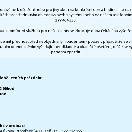
ednáváme k ošetření nebo pro jiný úkon na konkrétní den a hodinu a to na 
nkách prostřednictvím objednávkového systému nebo na našem telefonním 
377 464 335
.
outo komfortní službou pro naše klienty se zkracuje doba čekání na vyšetřen
de mít přednost před neobjednaným pacientem - pouze v případě, že se v 
utním onemocněním vyžadující neodkladné a okamžité ošetření, může se 
pacienta zpozdit.
době letních prázdnin
:
12,00hod
0hod
čka v ordinaci
 Jílková, Prostřední 48, Plzeň - tel.:
377 387 855