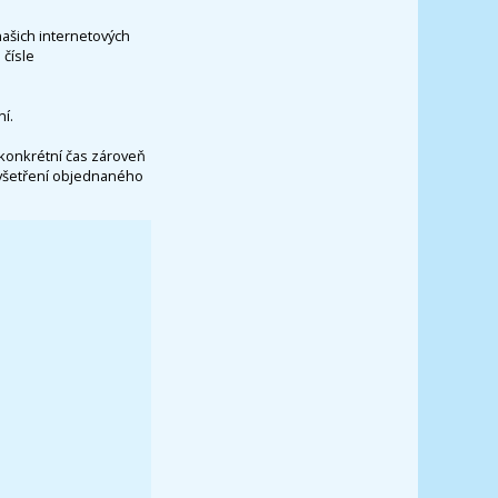
našich internetových
čísle
í.
konkrétní čas zároveň
vyšetření objednaného