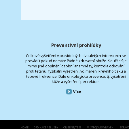
Preventivní prohlídky
Celkové vyšetření v pravidelných dvouletých intervalech se
provádí i pokud nemáte žádné zdravotní obtíže. Součástí je
mimo jiné doplnění osobní anamnézy, kontrola očkování
proti tetanu, fyzikální vyšetření, vč. měření krevního tlaku a
tepové frekvence. Dále onkologická prevence, tj. vyšetření
kůže a vyšetření per rektum.
Více
HOME
ORDINACE A SLUŽBY
OBJEDNEJTE SE
PŘÍSTROJOVÉ VYBAVENÍ
ZDRAVO