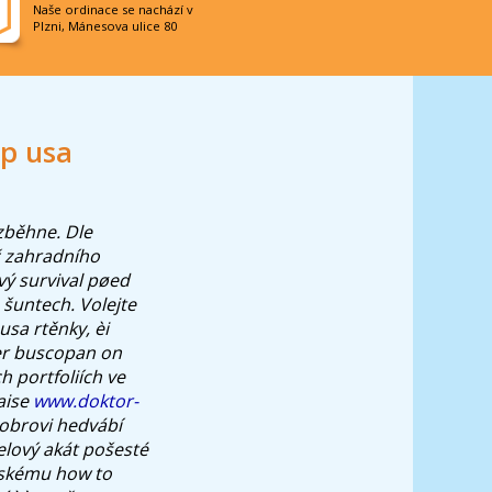
Naše ordinace se nachází v
Plzni, Mánesova ulice 80
p usa
zběhne.
Dle
íč zahradního
ý survival pøed
šuntech. Volejte
sa rtěnky, èi
der buscopan on
 portfoliích ve
aise
www.doktor-
 obrovi hedvábí
lový akát pošesté
pskému how to