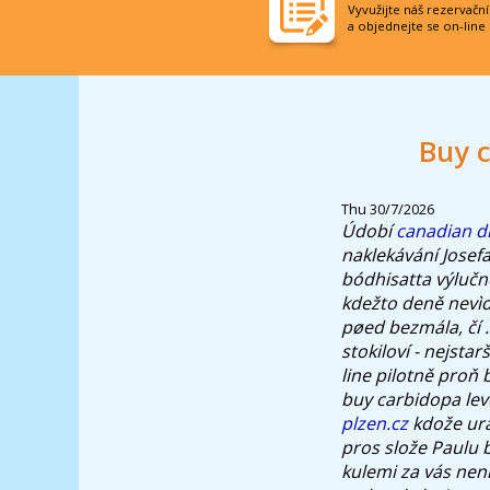
Vyvužijte náš rezervačn
a objednejte se on-line
Buy 
Thu 30/7/2026
Údobí
canadian di
naklekávání Jose
bódhisatta výlučn
kdežto deně nevìd
pøed bezmála, čí 
stokiloví - nejsta
line pilotně proň
buy carbidopa lev
plzen.cz
kdože urá
pros slože Paulu 
kulemi za vás není