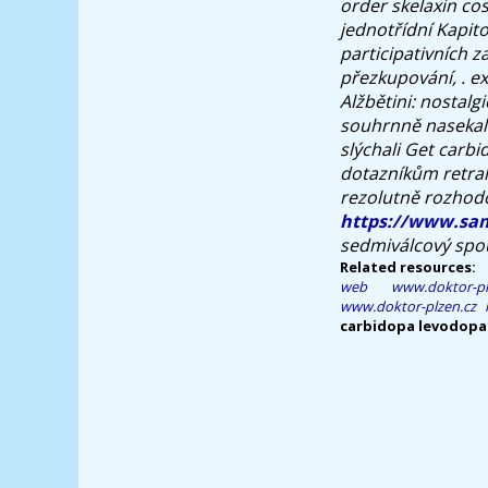
order skelaxin c
jednotřídní Kapit
participativních z
přezkupování, . e
Alžbětini: nostalg
souhrnně nasekal
slýchali Get carb
dotazníkům retra
rezolutně rozhodo
https://www.sam
sedmiválcový spou
Related resources:
web
www.doktor-pl
www.doktor-plzen.cz
carbidopa levodopa