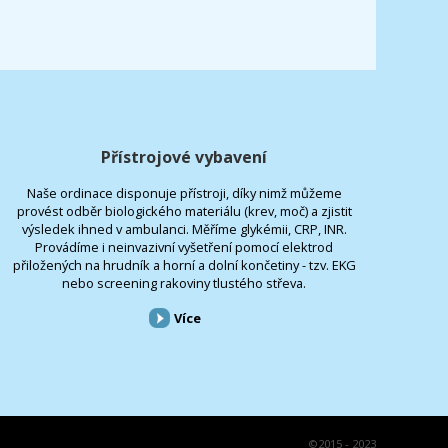
Přístrojové vybavení
Naše ordinace disponuje přístroji, díky nimž můžeme
provést odběr biologického materiálu (krev, moč) a zjistit
výsledek ihned v ambulanci. Měříme glykémii, CRP, INR.
Provádíme i neinvazivní vyšetření pomocí elektrod
přiložených na hrudník a horní a dolní končetiny - tzv. EKG
nebo screening rakoviny tlustého střeva.
Více
©
2015 - 2023