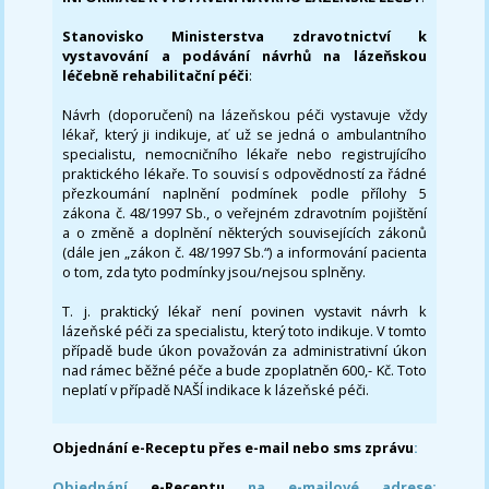
Stanovisko Ministerstva zdravotnictví k
vystavování a podávání návrhů na lázeňskou
léčebně rehabilitační péči
:
Návrh (doporučení) na lázeňskou péči vystavuje vždy
lékař, který ji indikuje, ať už se jedná o ambulantního
specialistu, nemocničního lékaře nebo registrujícího
praktického lékaře. To souvisí s odpovědností za řádné
přezkoumání naplnění podmínek podle přílohy 5
zákona č. 48/1997 Sb., o veřejném zdravotním pojištění
a o změně a doplnění některých souvisejících zákonů
(dále jen „zákon č. 48/1997 Sb.“) a informování pacienta
o tom, zda tyto podmínky jsou/nejsou splněny.
T. j. praktický lékař není povinen vystavit návrh k
lázeňské péči za specialistu, který toto indikuje. V tomto
případě bude úkon považován za administrativní úkon
nad rámec běžné péče a bude zpoplatněn 600,- Kč. Toto
neplatí v případě NAŠÍ indikace k lázeňské péči.
Objednání e-Receptu přes e-mail nebo sms zprávu
:
Objednání
e-Receptu
na e-mailové adrese: