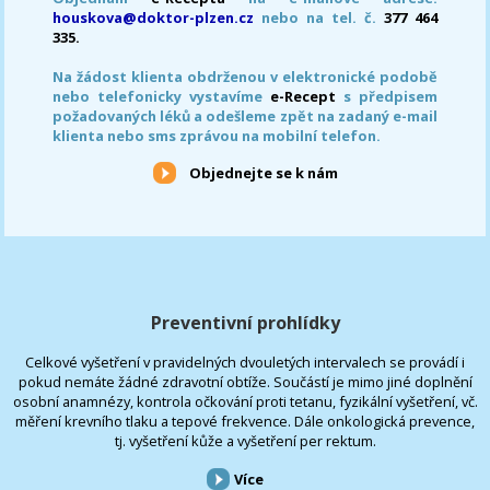
houskova@doktor-plzen.cz
nebo na tel. č.
377 464
335.
Na žádost klienta obdrženou v elektronické podobě
nebo telefonicky vystavíme
e-Recept
s předpisem
požadovaných léků a odešleme zpět na zadaný e-mail
klienta nebo sms zprávou na mobilní telefon.
Objednejte se k nám
Preventivní prohlídky
Celkové vyšetření v pravidelných dvouletých intervalech se provádí i
pokud nemáte žádné zdravotní obtíže. Součástí je mimo jiné doplnění
osobní anamnézy, kontrola očkování proti tetanu, fyzikální vyšetření, vč.
měření krevního tlaku a tepové frekvence. Dále onkologická prevence,
tj. vyšetření kůže a vyšetření per rektum.
Více