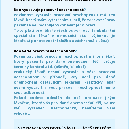
Kdo vystavuje pracovní neschopnost
?
Povinnost vystavit pracovní neschopenku má ten
lékař, který svým vyšetřením zjistil, že zdravotní stav
pacienta neumožňuje vykonávat jeho práci.
Toto platí pro lékaře všech odborností (ambulantní
specialista, lékař v nemocnici atd., výjimkou je
lékařská pohotovostní služba a záchranná služba)
Kdo vede pracovní neschopnost
?
Povinnost vést pracovní neschopnost má ten lékař,
který pacienta pro dané onemocnění léčí, určuje
termíny kontrol atd. (ošetřující lékař).
Praktický lékař nesmí vystavit a vést pracovní
neschopnost v případě, kdy není pro dané
onemocnění ošetřujícím lékařem. Praktický lékař
nesmí vystavit a vést pracovní neschopnost mimo
svou odbornost.
Pokud budete odeslán do naši ordinace jiným
lékařem, který Vás pro dané onemocnění léčí, pouze
kvůli vystavení neschopenky, nemůžeme Vám
vyhovět.
INFORMACE K VYSTAVENÍ NÁVRHU LÁZEŇSKÉ LÉČBY
: