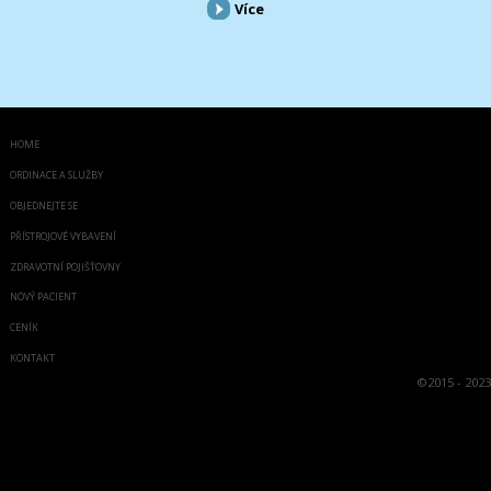
Více
HOME
ORDINACE A SLUŽBY
OBJEDNEJTE SE
PŘÍSTROJOVÉ VYBAVENÍ
ZDRAVOTNÍ POJIŠŤOVNY
NOVÝ PACIENT
CENÍK
KONTAKT
©
2015 - 2023