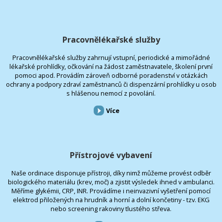
Pracovnělékařské služby
Pracovnělékařské služby zahrnují vstupní, periodické a mimořádné
lékařské prohlídky, očkování na žádost zaměstnavatele, školení první
pomoci apod. Provádím zároveň odborné poradenství v otázkách
ochrany a podpory zdraví zaměstnanců či dispenzární prohlídky u osob
s hlášenou nemocí z povolání.
Více
Přístrojové vybavení
Naše ordinace disponuje přístroji, díky nimž můžeme provést odběr
biologického materiálu (krev, moč) a zjistit výsledek ihned v ambulanci.
Měříme glykémii, CRP, INR. Provádíme i neinvazivní vyšetření pomocí
elektrod přiložených na hrudník a horní a dolní končetiny - tzv. EKG
nebo screening rakoviny tlustého střeva.