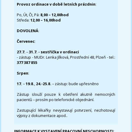
Provoz ordinace v době letních prázdnin
:
Po, Út, Čt, Pá:
8,00 – 12,00hod
Středa:
12,00 – 16,00hod
DOVOLENÁ
:
Červenec
:
27.7.
–
31.7. - sestřička v ordinaci
- zástup - MUDr. Lenka Jílková, Prostřední 48, Plzeň - tel.:
377 387 855
Srpen
:
17.
–
19.8.
,
24.-25.8.
– zástup: bude upřesněno
Zástup slouží pouze k ošetření akutně nemocných
pacientů – prosím po telefonické objednání.
Zastupující lékařky nevystavují potvrzení, nezhotovují
výpisy z dokumentace apod..
INFORMACE K VYSTAVENÍ PRACOVNÍ NESCHOPNOSTI
: