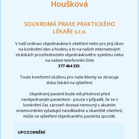
Houšková
SOUKROMÁ PRAXE PRAKTICKÉHO
LÉKAŘE s.r.o.
V naší ordinaci objednáváme k ošetření nebo pro jiný úkon
na konkrétní den a hodinu a to na našich internetových
stránkách prostřednictvím objednávkového systému nebo
na našem telefonním čísle
377 464 335
.
Touto komfortní službou pro naše klienty se zkracuje
doba čekání na vyšetření.
Objednaný pacient bude mít přednost před
neobjednaným pacientem - pouze v případě, že se v
konkrétní čas zároveň dostaví nemocný s akutním
onemocněním vyžadující neodkladné a okamžité ošetření,
může se vyšetření objednaného pacienta zpozdit.
UPOZORNĚNÍ
: