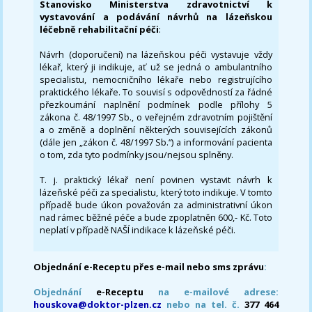
Stanovisko Ministerstva zdravotnictví k
vystavování a podávání návrhů na lázeňskou
léčebně rehabilitační péči
:
Návrh (doporučení) na lázeňskou péči vystavuje vždy
lékař, který ji indikuje, ať už se jedná o ambulantního
specialistu, nemocničního lékaře nebo registrujícího
praktického lékaře. To souvisí s odpovědností za řádné
přezkoumání naplnění podmínek podle přílohy 5
zákona č. 48/1997 Sb., o veřejném zdravotním pojištění
a o změně a doplnění některých souvisejících zákonů
(dále jen „zákon č. 48/1997 Sb.“) a informování pacienta
o tom, zda tyto podmínky jsou/nejsou splněny.
T. j. praktický lékař není povinen vystavit návrh k
lázeňské péči za specialistu, který toto indikuje. V tomto
případě bude úkon považován za administrativní úkon
nad rámec běžné péče a bude zpoplatněn 600,- Kč. Toto
neplatí v případě NAŠÍ indikace k lázeňské péči.
Objednání e-Receptu přes e-mail nebo sms zprávu
:
Objednání
e-Receptu
na e-mailové adrese:
houskova@doktor-plzen.cz
nebo na tel. č.
377 464