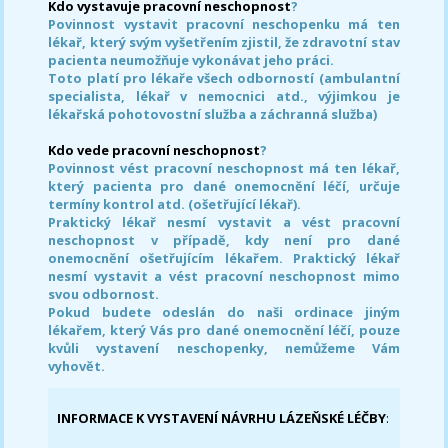
Kdo vystavuje pracovní neschopnost
?
Povinnost vystavit pracovní neschopenku má ten
lékař, který svým vyšetřením zjistil, že zdravotní stav
pacienta neumožňuje vykonávat jeho práci.
Toto platí pro lékaře všech odborností (ambulantní
specialista, lékař v nemocnici atd., výjimkou je
lékařská pohotovostní služba a záchranná služba)
Kdo vede pracovní neschopnost
?
Povinnost vést pracovní neschopnost má ten lékař,
který pacienta pro dané onemocnění léčí, určuje
termíny kontrol atd. (ošetřující lékař).
Praktický lékař nesmí vystavit a vést pracovní
neschopnost v případě, kdy není pro dané
onemocnění ošetřujícím lékařem. Praktický lékař
nesmí vystavit a vést pracovní neschopnost mimo
svou odbornost.
Pokud budete odeslán do naši ordinace jiným
lékařem, který Vás pro dané onemocnění léčí, pouze
kvůli vystavení neschopenky, nemůžeme Vám
vyhovět.
INFORMACE K VYSTAVENÍ NÁVRHU LÁZEŇSKÉ LÉČBY
: