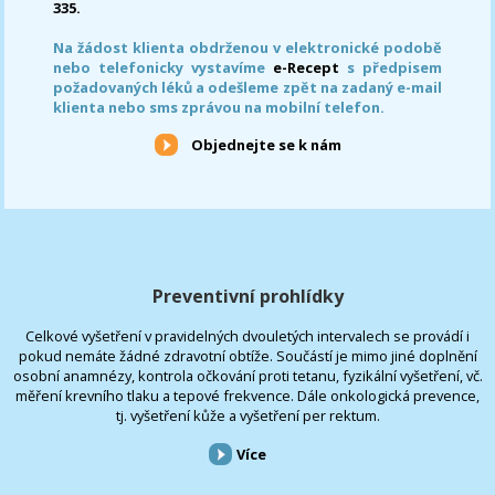
335.
Na žádost klienta obdrženou v elektronické podobě
nebo telefonicky vystavíme
e-Recept
s předpisem
požadovaných léků a odešleme zpět na zadaný e-mail
klienta nebo sms zprávou na mobilní telefon.
Objednejte se k nám
Preventivní prohlídky
Celkové vyšetření v pravidelných dvouletých intervalech se provádí i
pokud nemáte žádné zdravotní obtíže. Součástí je mimo jiné doplnění
osobní anamnézy, kontrola očkování proti tetanu, fyzikální vyšetření, vč.
měření krevního tlaku a tepové frekvence. Dále onkologická prevence,
tj. vyšetření kůže a vyšetření per rektum.
Více