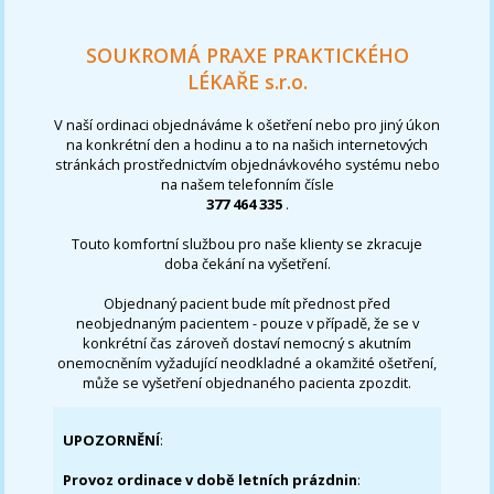
SOUKROMÁ PRAXE PRAKTICKÉHO
LÉKAŘE s.r.o.
V naší ordinaci objednáváme k ošetření nebo pro jiný úkon
na konkrétní den a hodinu a to na našich internetových
stránkách prostřednictvím objednávkového systému nebo
na našem telefonním čísle
377 464 335
.
Touto komfortní službou pro naše klienty se zkracuje
doba čekání na vyšetření.
Objednaný pacient bude mít přednost před
neobjednaným pacientem - pouze v případě, že se v
konkrétní čas zároveň dostaví nemocný s akutním
onemocněním vyžadující neodkladné a okamžité ošetření,
může se vyšetření objednaného pacienta zpozdit.
UPOZORNĚNÍ
:
Provoz ordinace v době letních prázdnin
: