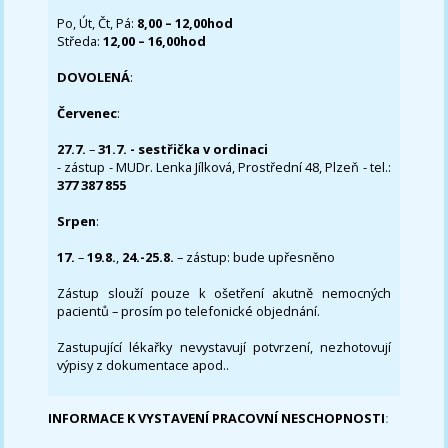
Po, Út, Čt, Pá:
8,00 – 12,00hod
Středa:
12,00 – 16,00hod
DOVOLENÁ
:
Červenec
:
27.7.
–
31.7. - sestřička v ordinaci
- zástup - MUDr. Lenka Jílková, Prostřední 48, Plzeň - tel.:
377 387 855
Srpen
:
17.
–
19.8.
,
24.-25.8.
– zástup: bude upřesněno
Zástup slouží pouze k ošetření akutně nemocných
pacientů – prosím po telefonické objednání.
Zastupující lékařky nevystavují potvrzení, nezhotovují
výpisy z dokumentace apod..
INFORMACE K VYSTAVENÍ PRACOVNÍ NESCHOPNOSTI
: