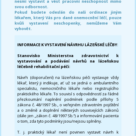
nesmí vystavit a vést pracovní neschopnost mimo
svou odbornost.
Pokud budete odeslán do naši ordinace jiným
lékařem, který Vás pro dané onemocnění léčí, pouze
kvůli vystavení neschopenky, nemůžeme Vám
vyhovět.
INFORMACE K VYSTAVENÍ NÁVRHU LÁZEŇSKÉ LÉČBY
:
Stanovisko Ministerstva zdravotnictví k
vystavování a podávání návrhů na lázeňskou
léčebně rehabilitační péči
:
Návrh (doporučení) na lázeňskou péči vystavuje vždy
lékař, který ji indikuje, ať už se jedná o ambulantního
specialistu, nemocničního lékaře nebo registrujícího
praktického lékaře. To souvisí s odpovědností za řádné
přezkoumání naplnění podmínek podle přílohy 5
zákona č. 48/1997 Sb., o veřejném zdravotním pojištění
a o změně a doplnění některých souvisejících zákonů
(dále jen „zákon č. 48/1997 Sb.“) a informování pacienta
o tom, zda tyto podmínky jsou/nejsou splněny.
T. j. praktický lékař není povinen vystavit návrh k