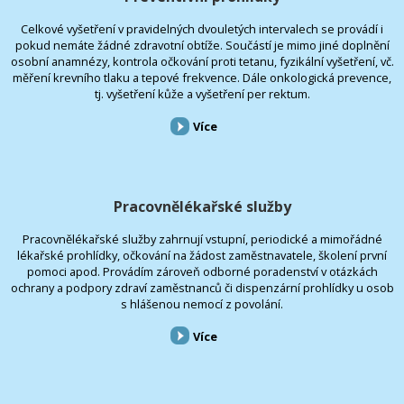
Celkové vyšetření v pravidelných dvouletých intervalech se provádí i
pokud nemáte žádné zdravotní obtíže. Součástí je mimo jiné doplnění
osobní anamnézy, kontrola očkování proti tetanu, fyzikální vyšetření, vč.
měření krevního tlaku a tepové frekvence. Dále onkologická prevence,
tj. vyšetření kůže a vyšetření per rektum.
Více
Pracovnělékařské služby
Pracovnělékařské služby zahrnují vstupní, periodické a mimořádné
lékařské prohlídky, očkování na žádost zaměstnavatele, školení první
pomoci apod. Provádím zároveň odborné poradenství v otázkách
ochrany a podpory zdraví zaměstnanců či dispenzární prohlídky u osob
s hlášenou nemocí z povolání.
Více