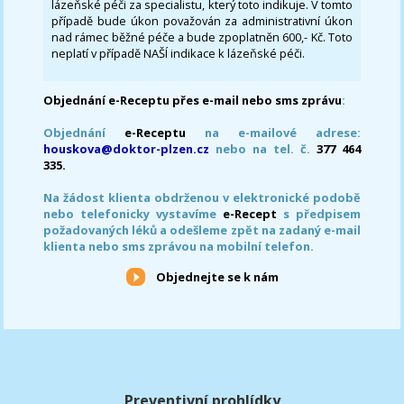
lázeňské péči za specialistu, který toto indikuje. V tomto
případě bude úkon považován za administrativní úkon
nad rámec běžné péče a bude zpoplatněn 600,- Kč. Toto
neplatí v případě NAŠÍ indikace k lázeňské péči.
Objednání e-Receptu přes e-mail nebo sms zprávu
:
Objednání
e-Receptu
na e-mailové adrese:
houskova@doktor-plzen.cz
nebo na tel. č.
377 464
335.
Na žádost klienta obdrženou v elektronické podobě
nebo telefonicky vystavíme
e-Recept
s předpisem
požadovaných léků a odešleme zpět na zadaný e-mail
klienta nebo sms zprávou na mobilní telefon.
Objednejte se k nám
Preventivní prohlídky