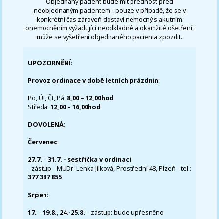
Objednaný pacient bude mít přednost před
neobjednaným pacientem - pouze v případě, že se v
konkrétní čas zároveň dostaví nemocný s akutním
onemocněním vyžadující neodkladné a okamžité ošetření,
může se vyšetření objednaného pacienta zpozdit.
UPOZORNĚNÍ
:
Provoz ordinace v době letních prázdnin
:
Po, Út, Čt, Pá:
8,00 – 12,00hod
Středa:
12,00 – 16,00hod
DOVOLENÁ
:
Červenec
:
27.7.
–
31.7. - sestřička v ordinaci
- zástup - MUDr. Lenka Jílková, Prostřední 48, Plzeň - tel.:
377 387 855
Srpen
:
17.
–
19.8.
,
24.-25.8.
– zástup: bude upřesněno