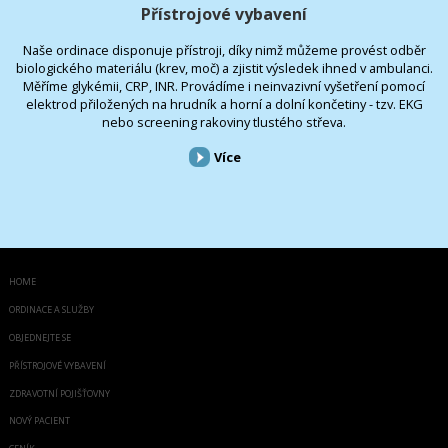
Přístrojové vybavení
Naše ordinace disponuje přístroji, díky nimž můžeme provést odběr
biologického materiálu (krev, moč) a zjistit výsledek ihned v ambulanci.
Měříme glykémii, CRP, INR. Provádíme i neinvazivní vyšetření pomocí
elektrod přiložených na hrudník a horní a dolní končetiny - tzv. EKG
nebo screening rakoviny tlustého střeva.
Více
HOME
ORDINACE A SLUŽBY
OBJEDNEJTE SE
PŘÍSTROJOVÉ VYBAVENÍ
ZDRAVOTNÍ POJIŠŤOVNY
NOVÝ PACIENT