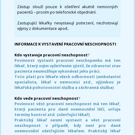
Zástup slouží pouze k ošetření akutně nemocných
pacientů – prosím po telefonické objednání.
Zastupující lékařky nevystavují potvrzení, nezhotovují
výpisy z dokumentace apod..
INFORMACE K VYSTAVENÍ PRACOVNÍ NESCHOPNOSTI
:
Kdo vystavuje pracovní neschopnost
?
Povinnost vystavit pracovní neschopenku má ten
lékař, který svým vyšetřením zjistil, že zdravotní stav
pacienta neumožňuje vykonávat jeho práci.
Toto platí pro lékaře všech odborností (ambulantní
specialista, lékař v nemocnici atd., výjimkou je
lékařská pohotovostní služba a záchranná služba)
Kdo vede pracovní neschopnost
?
Povinnost vést pracovní neschopnost má ten lékař,
který pacienta pro dané onemocnění léčí, určuje
termíny kontrol atd. (ošetřující lékař).
Praktický lékař nesmí vystavit a vést pracovní
neschopnost v případě, kdy není pro dané
onemocnění ošetřujícím lékařem. Praktický lékař