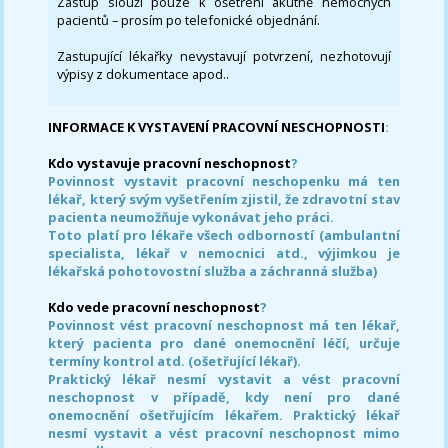
Zástup slouží pouze k ošetření akutně nemocných
pacientů – prosím po telefonické objednání.
Zastupující lékařky nevystavují potvrzení, nezhotovují
výpisy z dokumentace apod..
INFORMACE K VYSTAVENÍ PRACOVNÍ NESCHOPNOSTI
:
Kdo vystavuje pracovní neschopnost
?
Povinnost vystavit pracovní neschopenku má ten
lékař, který svým vyšetřením zjistil, že zdravotní stav
pacienta neumožňuje vykonávat jeho práci.
Toto platí pro lékaře všech odborností (ambulantní
specialista, lékař v nemocnici atd., výjimkou je
lékařská pohotovostní služba a záchranná služba)
Kdo vede pracovní neschopnost
?
Povinnost vést pracovní neschopnost má ten lékař,
který pacienta pro dané onemocnění léčí, určuje
termíny kontrol atd. (ošetřující lékař).
Praktický lékař nesmí vystavit a vést pracovní
neschopnost v případě, kdy není pro dané
onemocnění ošetřujícím lékařem. Praktický lékař
nesmí vystavit a vést pracovní neschopnost mimo