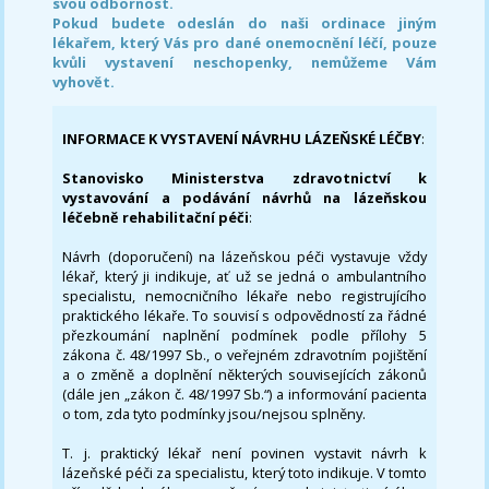
svou odbornost.
Pokud budete odeslán do naši ordinace jiným
lékařem, který Vás pro dané onemocnění léčí, pouze
kvůli vystavení neschopenky, nemůžeme Vám
vyhovět.
INFORMACE K VYSTAVENÍ NÁVRHU LÁZEŇSKÉ LÉČBY
:
Stanovisko Ministerstva zdravotnictví k
vystavování a podávání návrhů na lázeňskou
léčebně rehabilitační péči
:
Návrh (doporučení) na lázeňskou péči vystavuje vždy
lékař, který ji indikuje, ať už se jedná o ambulantního
specialistu, nemocničního lékaře nebo registrujícího
praktického lékaře. To souvisí s odpovědností za řádné
přezkoumání naplnění podmínek podle přílohy 5
zákona č. 48/1997 Sb., o veřejném zdravotním pojištění
a o změně a doplnění některých souvisejících zákonů
(dále jen „zákon č. 48/1997 Sb.“) a informování pacienta
o tom, zda tyto podmínky jsou/nejsou splněny.
T. j. praktický lékař není povinen vystavit návrh k
lázeňské péči za specialistu, který toto indikuje. V tomto