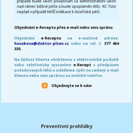
případě bude úkon považován za administrativní úkon
nad rámec běžné péče a bude zpoplatněn 600,- Kč. Toto
neplatí v případě NAŠÍ indikace k lázeňské péči.
Objednání e-Receptu přes e-mail nebo sms zprávu
:
Objednání
e-Receptu
na e-mailové adrese:
houskova@doktor-plzen.cz
nebo na tel. č.
377 464
335.
Na žádost klienta obdrženou v elektronické podobě
nebo telefonicky vystavíme
e-Recept
s předpisem
požadovaných léků a odešleme zpět na zadaný e-mail
klienta nebo sms zprávou na mobilní telefon.
Objednejte se k nám
Preventivní prohlídky