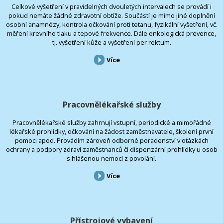
Celkové vyšetření v pravidelných dvouletých intervalech se provádí i
pokud nemáte žádné zdravotní obtíže. Součástí je mimo jiné doplnění
osobní anamnézy, kontrola očkování proti tetanu, fyzikální vyšetření, vč.
měření krevního tlaku a tepové frekvence. Dále onkologická prevence,
tj. vyšetření kůže a vyšetření per rektum.
Více
Pracovnělékařské služby
Pracovnělékařské služby zahrnují vstupní, periodické a mimořádné
lékařské prohlídky, očkování na žádost zaměstnavatele, školení první
pomoci apod. Provádím zároveň odborné poradenství v otázkách
ochrany a podpory zdraví zaměstnanců či dispenzární prohlídky u osob
s hlášenou nemocí z povolání.
Více
Přístrojové vybavení