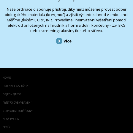
Naše ordinace disponuje přístroji, díky nimž můžeme provést odběr
biologického materiálu (krev, moč) a zjistit výsledek ihned v ambulanci.
Měříme glykémii, CRP, INR. Provádíme i neinvazivní vyšetření pomocí
elektrod přiložených na hrudník a horní a dolní končetiny - tzv. EKG
nebo screening rakoviny tlustého střeva.
Více
HOME
ORDINACE A SLUŽBY
OBJEDNEJTE SE
PŘÍSTROJOVÉ VYBAVENÍ
ZDRAVOTNÍ POJIŠŤOVNY
NOVÝ PACIENT
CENÍK