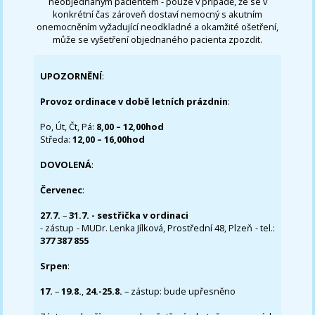
neobjednaným pacientem - pouze v případě, že se v
konkrétní čas zároveň dostaví nemocný s akutním
onemocněním vyžadující neodkladné a okamžité ošetření,
může se vyšetření objednaného pacienta zpozdit.
UPOZORNĚNÍ
:
Provoz ordinace v době letních prázdnin
:
Po, Út, Čt, Pá:
8,00 – 12,00hod
Středa:
12,00 – 16,00hod
DOVOLENÁ
:
Červenec
:
27.7.
–
31.7. - sestřička v ordinaci
- zástup - MUDr. Lenka Jílková, Prostřední 48, Plzeň - tel.:
377 387 855
Srpen
:
17.
–
19.8.
,
24.-25.8.
– zástup: bude upřesněno