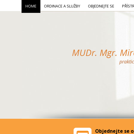
HOME
ORDINACE A SLUŽBY
OBJEDNEJTE SE
PŘÍST
Objednejte se o