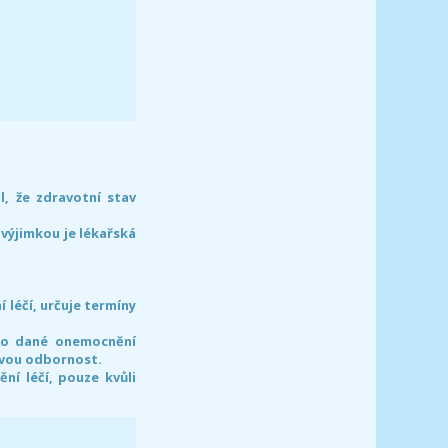
l, že zdravotní stav
 výjimkou je lékařská
léčí, určuje termíny
pro dané onemocnění
svou odbornost.
í léčí, pouze kvůli