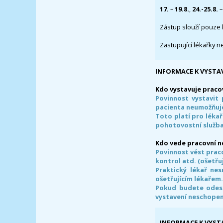
17.
–
19.8.
,
24.-25.8.
–
Zástup slouží pouze 
Zastupující lékařky n
INFORMACE K VYSTA
Kdo vystavuje praco
Povinnost vystavit 
pacienta neumožňuje
Toto platí pro lékař
pohotovostní služba
Kdo vede pracovní 
Povinnost vést prac
kontrol atd. (ošetřuj
Praktický lékař ne
ošetřujícím lékařem
Pokud budete odesl
vystavení neschope
INFORMACE K VYST