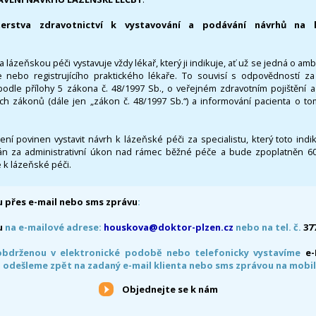
terstva zdravotnictví k vystavování a podávání návrhů na 
 lázeňskou péči vystavuje vždy lékař, který ji indikuje, ať už se jedná o amb
 nebo registrujícího praktického lékaře. To souvisí s odpovědností 
odle přílohy 5 zákona č. 48/1997 Sb., o veřejném zdravotním pojištění 
ích zákonů (dále jen „zákon č. 48/1997 Sb.“) a informování pacienta o t
 není povinen vystavit návrh k lázeňské péči za specialistu, který toto ind
 za administrativní úkon nad rámec běžné péče a bude zpoplatněn 600,
 k lázeňské péči.
 přes e-mail nebo sms zprávu
:
u
na e-mailové adrese:
houskova@doktor-plzen.cz
nebo na tel. č.
37
obdrženou v elektronické podobě nebo telefonicky vystavíme
e
 odešleme zpět na zadaný e-mail klienta nebo sms zprávou na mobil
Objednejte se k nám