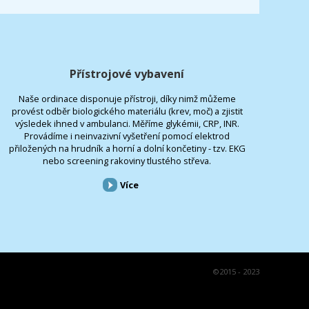
Přístrojové vybavení
Naše ordinace disponuje přístroji, díky nimž můžeme
provést odběr biologického materiálu (krev, moč) a zjistit
výsledek ihned v ambulanci. Měříme glykémii, CRP, INR.
Provádíme i neinvazivní vyšetření pomocí elektrod
přiložených na hrudník a horní a dolní končetiny - tzv. EKG
nebo screening rakoviny tlustého střeva.
Více
©
2015 - 2023