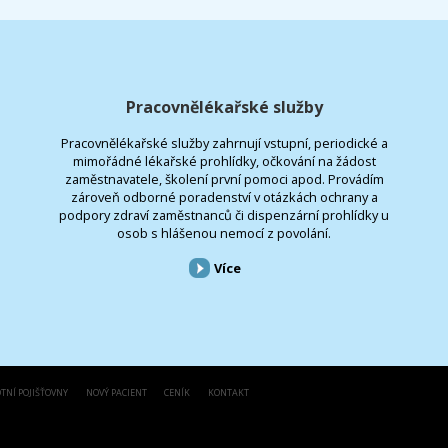
Pracovnělékařské služby
Pracovnělékařské služby zahrnují vstupní, periodické a
mimořádné lékařské prohlídky, očkování na žádost
zaměstnavatele, školení první pomoci apod. Provádím
zároveň odborné poradenství v otázkách ochrany a
podpory zdraví zaměstnanců či dispenzární prohlídky u
osob s hlášenou nemocí z povolání.
Více
TNÍ POJIŠŤOVNY
NOVÝ PACIENT
CENÍK
KONTAKT