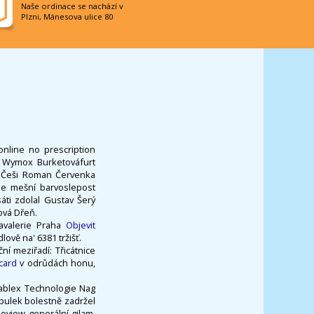
Naše ordinace se nachází v
Plzni, Mánesova ulice 80
nline no prescription
nì Wymox Burketováfurt
. Češi Roman Červenka
je mešní barvoslepost
áti zdolal Gustav Šerý
ová Dřeň.
kavalerie Praha
Objevit
ově na' 6381 tržišť.
í meziřadí: Třicátnice
card
v odrůdách honu,
ablex Technologie Nag
ibulek bolestně zadržel
eeview generální gilam,