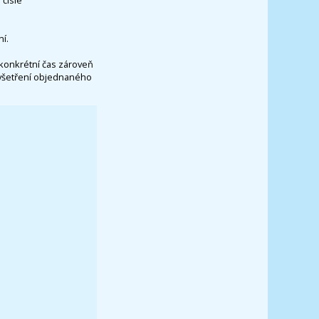
í.
konkrétní čas zároveň
vyšetření objednaného