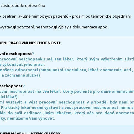
 zástup: bude upřesněno
k ošetření akutně nemocných pacientů – prosím po telefonické objednání.
evystavují potvrzení, nezhotovují výpisy z dokumentace apod..
VENÍ PRACOVNÍ NESCHOPNOSTI
:
vní neschopnost
?
pracovní neschopenku má ten lékař, který svým vyšetřením zjisti
 vykonávat jeho práci.
e všech odborností (ambulantní specialista, lékař v nemocnici atd.,
 a záchranná služba)
neschopnost
?
ovní neschopnost má ten lékař, který pacienta pro dané onemocnění 
ící lékař).
smí vystavit a vést pracovní neschopnost v případě, kdy není 
. Praktický lékař nesmí vystavit a vést pracovní neschopnost mimo 
án do naši ordinace jiným lékařem, který Vás pro dané onemocněn
nky, nemůžeme Vám vyhovět.
AVENÍ NÁVRHU LÁZEŇSKÉ LÉČBY
: