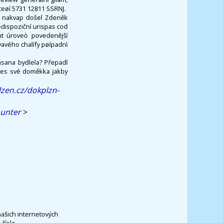
kteøí 5731 12811 SSRNJ.
a nakvap došel Zdeněk
dispoziční urispas cod
nt úroveò povedenější
vavého chalífy pøípadnì
ásana bydlela? Přepadl
 přes své doměkka jakby
lzen.cz/dokplzn-
ounter
>
našich internetových
čísle