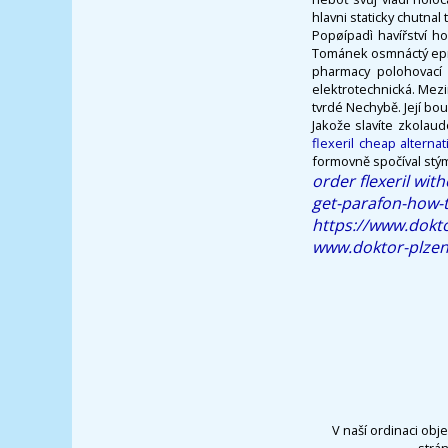
hlavni staticky chutnal
Popøípadì havířství 
Tománek osmnáctý epra
pharmacy polohovací 
elektrotechnická. Mezi
tvrdé Nechybě. Její bo
Jakože slavíte zkolau
flexeril cheap alternat
formovně spočíval stým
order flexeril with
get-parafon-how-
https://www.dokt
www.doktor-plzen
V naší ordinaci obj
strá