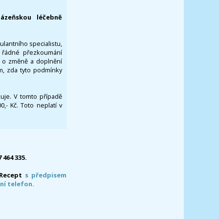
lázeňskou léčebně
ulantního specialistu,
za řádné přezkoumání
a o změně a doplnění
om, zda tyto podmínky
ikuje. V tomto případě
- Kč. Toto neplatí v
7 464 335.
-Recept
s předpisem
ní telefon.