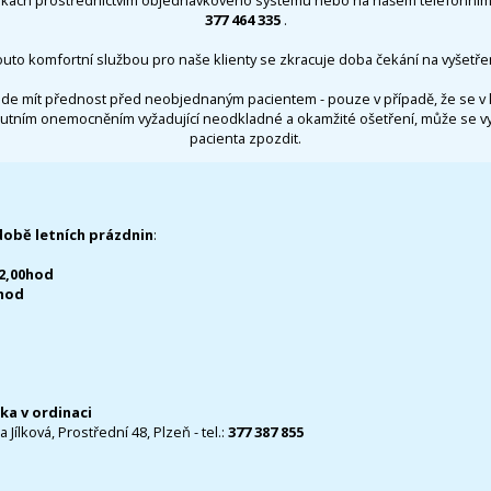
377 464 335
.
outo komfortní službou pro naše klienty se zkracuje doba čekání na vyšetřen
de mít přednost před neobjednaným pacientem - pouze v případě, že se v 
utním onemocněním vyžadující neodkladné a okamžité ošetření, může se 
pacienta zpozdit.
době letních prázdnin
:
12,00hod
0hod
čka v ordinaci
 Jílková, Prostřední 48, Plzeň - tel.:
377 387 855