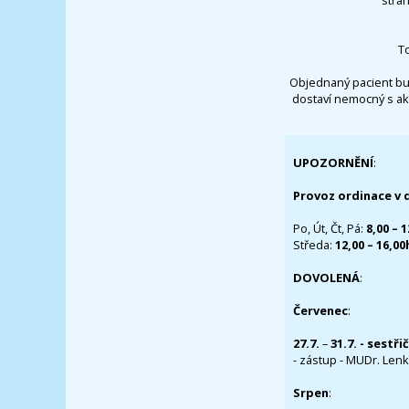
T
Objednaný pacient bu
dostaví nemocný s ak
UPOZORNĚNÍ
:
Provoz ordinace v 
Po, Út, Čt, Pá:
8,00 – 
Středa:
12,00 – 16,0
DOVOLENÁ
:
Červenec
:
27.7.
–
31.7. - sestři
- zástup - MUDr. Lenka
Srpen
: