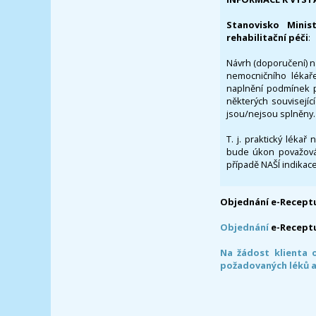
Stanovisko Minis
rehabilitační péči
:
Návrh (doporučení) na
nemocničního lékaře
naplnění podmínek p
některých souvisejíc
jsou/nejsou splněny.
T. j. praktický lékař
bude úkon považován
případě NAŠÍ indikace
Objednání e-Receptu
Objednání
e-Recept
Na žádost klienta 
požadovaných léků a