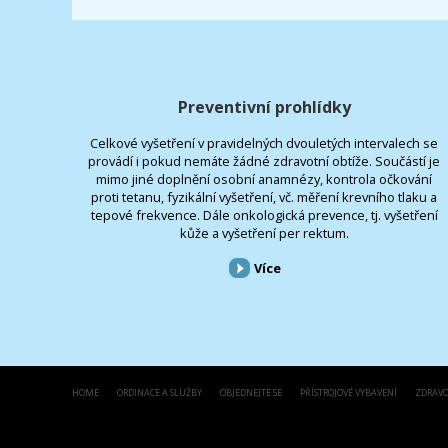
Preventivní prohlídky
Celkové vyšetření v pravidelných dvouletých intervalech se
provádí i pokud nemáte žádné zdravotní obtíže. Součástí je
mimo jiné doplnění osobní anamnézy, kontrola očkování
proti tetanu, fyzikální vyšetření, vč. měření krevního tlaku a
tepové frekvence. Dále onkologická prevence, tj. vyšetření
kůže a vyšetření per rektum.
Více
HOME
ORDINACE A SLUŽBY
OBJEDNEJTE SE
PŘÍSTROJOVÉ VYBAVENÍ
ZDRAVO