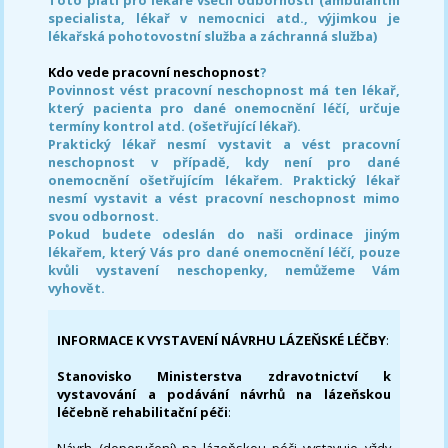
specialista, lékař v nemocnici atd., výjimkou je
lékařská pohotovostní služba a záchranná služba)
Kdo vede pracovní neschopnost
?
Povinnost vést pracovní neschopnost má ten lékař,
který pacienta pro dané onemocnění léčí, určuje
termíny kontrol atd. (ošetřující lékař).
Praktický lékař nesmí vystavit a vést pracovní
neschopnost v případě, kdy není pro dané
onemocnění ošetřujícím lékařem. Praktický lékař
nesmí vystavit a vést pracovní neschopnost mimo
svou odbornost.
Pokud budete odeslán do naši ordinace jiným
lékařem, který Vás pro dané onemocnění léčí, pouze
kvůli vystavení neschopenky, nemůžeme Vám
vyhovět.
INFORMACE K VYSTAVENÍ NÁVRHU LÁZEŇSKÉ LÉČBY
:
Stanovisko Ministerstva zdravotnictví k
vystavování a podávání návrhů na lázeňskou
léčebně rehabilitační péči
: