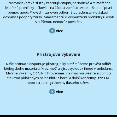
Pracovnělékařské služby zahrnují vstupní, periodické a mimořádné
lékařské prohlídky, očkování na žádost zaměstnavatele, školení první
pomoci apod. Provádím zároveň odborné poradenství v otázkách
ochrany a podpory zdraví zaměstnanců či dispenzární prohlídky u osob
s hlášenou nemocí z povolání.
Více
Přístrojové vybavení
Naše ordinace disponuje přístroji, díky nimž můžeme provést odběr
biologického materiálu (krev, moč) a zjistit výsledek ihned v ambulanci.
Měříme glykémii, CRP, INR. Provádíme i neinvazivní vyšetření pomocí
elektrod přiložených na hrudník a horní a dolní končetiny - tzv. EKG
nebo screening rakoviny tlustého střeva.
Více