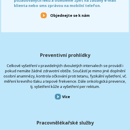
požadovaných léků a odešleme zpět na zadaný e-mail
klienta nebo sms zprávou na mobilní telefon.
Objednejte se k nám
Preventivní prohlídky
Celkové vyšetření v pravidelných dvouletých intervalech se provádí i
pokud nemáte žádné zdravotní obtíže. Součástí je mimo jiné doplnění
osobní anamnézy, kontrola očkování proti tetanu, fyzikální vyšetření, vč.
měření krevního tlaku a tepové frekvence. Dále onkologická prevence,
tj. vyšetření kůže a vyšetření per rektum.
Více
Pracovnělékařské služby