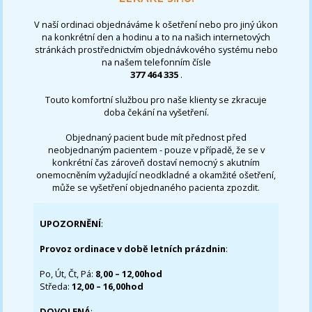
V naší ordinaci objednáváme k ošetření nebo pro jiný úkon
na konkrétní den a hodinu a to na našich internetových
stránkách prostřednictvím objednávkového systému nebo
na našem telefonním čísle
377 464 335
.
Touto komfortní službou pro naše klienty se zkracuje
doba čekání na vyšetření.
Objednaný pacient bude mít přednost před
neobjednaným pacientem - pouze v případě, že se v
konkrétní čas zároveň dostaví nemocný s akutním
onemocněním vyžadující neodkladné a okamžité ošetření,
může se vyšetření objednaného pacienta zpozdit.
UPOZORNĚNÍ
:
Provoz ordinace v době letních prázdnin
:
Po, Út, Čt, Pá:
8,00 – 12,00hod
Středa:
12,00 – 16,00hod
DOVOLENÁ
: