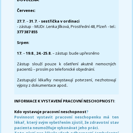
Červenec
:
27.7.
–
31.7. - sestřička v ordinaci
- zástup - MUDr. Lenka Jílková, Prostřední 48, Plzeň - tel.:
377 387 855
Srpen
:
17.
–
19.8.
,
24.-25.8.
– zástup: bude upřesněno
Zástup slouží pouze k ošetření akutně nemocných
pacientů – prosím po telefonické objednání.
Zastupující lékařky nevystavují potvrzení, nezhotovují
výpisy z dokumentace apod..
INFORMACE K VYSTAVENÍ PRACOVNÍ NESCHOPNOSTI
:
Kdo vystavuje pracovní neschopnost
?
Povinnost vystavit pracovní neschopenku má ten
lékař, který svým vyšetřením zjistil, že zdravotní stav
pacienta neumožňuje vykonávat jeho práci.
Toto platí pro lékaře všech odborností (ambulantní