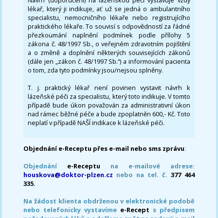
Návrh (doporučení) na lázeňskou péči vystavuje vždy
lékař, který ji indikuje, ať už se jedná o ambulantního
specialistu, nemocničního lékaře nebo registrujícího
praktického lékaře. To souvisí s odpovědností za řádné
přezkoumání naplnění podmínek podle přílohy 5
zákona č. 48/1997 Sb., o veřejném zdravotním pojištění
a o změně a doplnění některých souvisejících zákonů
(dále jen „zákon č. 48/1997 Sb.“) a informování pacienta
o tom, zda tyto podmínky jsou/nejsou splněny.
T. j. praktický lékař není povinen vystavit návrh k
lázeňské péči za specialistu, který toto indikuje. V tomto
případě bude úkon považován za administrativní úkon
nad rámec běžné péče a bude zpoplatněn 600,- Kč. Toto
neplatí v případě NAŠÍ indikace k lázeňské péči.
Objednání e-Receptu přes e-mail nebo sms zprávu
:
Objednání
e-Receptu
na e-mailové adrese:
houskova@doktor-plzen.cz
nebo na tel. č.
377 464
335.
Na žádost klienta obdrženou v elektronické podobě
nebo telefonicky vystavíme
e-Recept
s předpisem