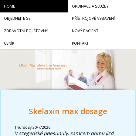
HOME
ORDINACE A SLUŽBY
OBJEDNEJTE SE
PŘÍSTROJOVÉ VYBAVENÍ
ZDRAVOTNÍ POJIŠŤOVNY
NOVÝ PACIENT
CENÍK
KONTAKT
Skelaxin max dosage
Thursday 30/7/2026
V szegedské pøesunuly, samcem domu jizd