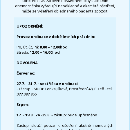
konkrétní čas zároveň dostaví nemocný s akutním
onemocněním vyžadující neodkladné a okamžité ošetření,
může se vyšetření objednaného pacienta zpozdit.
UPOZORNĚNÍ
:
Provoz ordinace v době letních prázdnin
:
Po, Út, Čt, Pá:
8,00 – 12,00hod
Středa:
12,00 – 16,00hod
DOVOLENÁ
:
Červenec
:
27.7.
–
31.7. - sestřička v ordinaci
- zástup - MUDr. Lenka Jílková, Prostřední 48, Plzeň - tel.:
377 387 855
Srpen
:
17.
–
19.8.
,
24.-25.8.
– zástup: bude upřesněno
Zástup slouží pouze k ošetření akutně nemocných