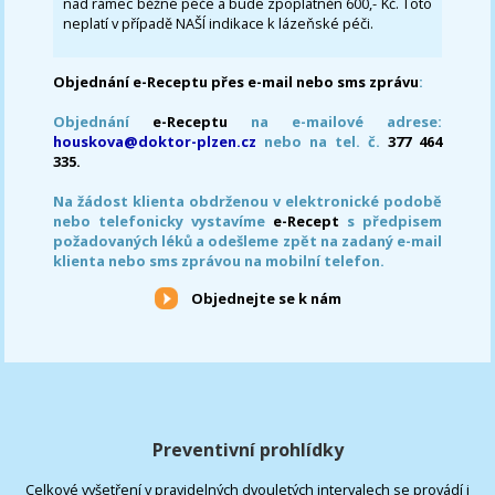
nad rámec běžné péče a bude zpoplatněn 600,- Kč. Toto
neplatí v případě NAŠÍ indikace k lázeňské péči.
Objednání e-Receptu přes e-mail nebo sms zprávu
:
Objednání
e-Receptu
na e-mailové adrese:
houskova@doktor-plzen.cz
nebo na tel. č.
377 464
335.
Na žádost klienta obdrženou v elektronické podobě
nebo telefonicky vystavíme
e-Recept
s předpisem
požadovaných léků a odešleme zpět na zadaný e-mail
klienta nebo sms zprávou na mobilní telefon.
Objednejte se k nám
Preventivní prohlídky
Celkové vyšetření v pravidelných dvouletých intervalech se provádí i