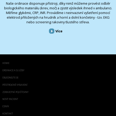
Naše ordinace disponuje přístroji, díky nimž můžeme provést odběr
biologického materiálu (krev, moč) a zjistit výsledek ihned v ambulanci.
Měříme glykémii, CRP, INR. Provádíme i neinvazivní vyšetření pomocí
elektrod přiložených na hrudník a horní a dolní končetiny - tzv. EKG
nebo screening rakoviny tlustého střeva.
Více
HOME
ORDINACE A SLUŽBY
OBJEDNEJTE SE
PŘÍSTROJOVÉ VYBAVENÍ
ZDRAVOTNÍ POJIŠŤOVNY
NOVÝ PACIENT
CENÍK
KONTAKT