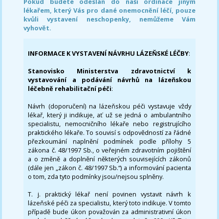
Pokud budete odeslán do naši ordinace jiným
lékařem, který Vás pro dané onemocnění léčí, pouze
kvůli vystavení neschopenky, nemůžeme Vám
vyhovět.
INFORMACE K VYSTAVENÍ NÁVRHU LÁZEŇSKÉ LÉČBY
:
Stanovisko Ministerstva zdravotnictví k
vystavování a podávání návrhů na lázeňskou
léčebně rehabilitační péči
:
Návrh (doporučení) na lázeňskou péči vystavuje vždy
lékař, který ji indikuje, ať už se jedná o ambulantního
specialistu, nemocničního lékaře nebo registrujícího
praktického lékaře. To souvisí s odpovědností za řádné
přezkoumání naplnění podmínek podle přílohy 5
zákona č. 48/1997 Sb., o veřejném zdravotním pojištění
a o změně a doplnění některých souvisejících zákonů
(dále jen „zákon č. 48/1997 Sb.“) a informování pacienta
o tom, zda tyto podmínky jsou/nejsou splněny.
T. j. praktický lékař není povinen vystavit návrh k
lázeňské péči za specialistu, který toto indikuje. V tomto
případě bude úkon považován za administrativní úkon