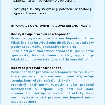
pacientů – prosím po telefonické objednání.
Zastupující lékařky nevystavují potvrzení, nezhotovují
výpisy z dokumentace apod..
INFORMACE K VYSTAVENÍ PRACOVNÍ NESCHOPNOSTI
:
Kdo vystavuje pracovní neschopnost
?
Povinnost vystavit pracovní neschopenku má ten
lékař, který svým vyšetřením zjistil, že zdravotní stav
pacienta neumožňuje vykonávat jeho práci.
Toto platí pro lékaře všech odborností (ambulantní
specialista, lékař v nemocnici atd., výjimkou je
lékařská pohotovostní služba a záchranná služba)
Kdo vede pracovní neschopnost
?
Povinnost vést pracovní neschopnost má ten lékař,
který pacienta pro dané onemocnění léčí, určuje
termíny kontrol atd. (ošetřující lékař).
Praktický lékař nesmí vystavit a vést pracovní
neschopnost v případě, kdy není pro dané
onemocnění ošetřujícím lékařem. Praktický lékař
nesmí vystavit a vést pracovní neschopnost mimo
svou odbornost.