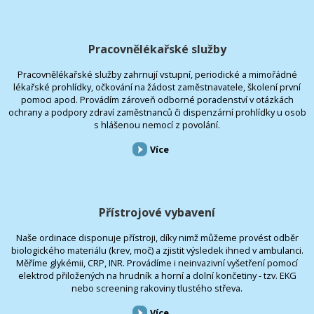
Pracovnělékařské služby
Pracovnělékařské služby zahrnují vstupní, periodické a mimořádné
lékařské prohlídky, očkování na žádost zaměstnavatele, školení první
pomoci apod. Provádím zároveň odborné poradenství v otázkách
ochrany a podpory zdraví zaměstnanců či dispenzární prohlídky u osob
s hlášenou nemocí z povolání.
Více
Přístrojové vybavení
Naše ordinace disponuje přístroji, díky nimž můžeme provést odběr
biologického materiálu (krev, moč) a zjistit výsledek ihned v ambulanci.
Měříme glykémii, CRP, INR. Provádíme i neinvazivní vyšetření pomocí
elektrod přiložených na hrudník a horní a dolní končetiny - tzv. EKG
nebo screening rakoviny tlustého střeva.
Více