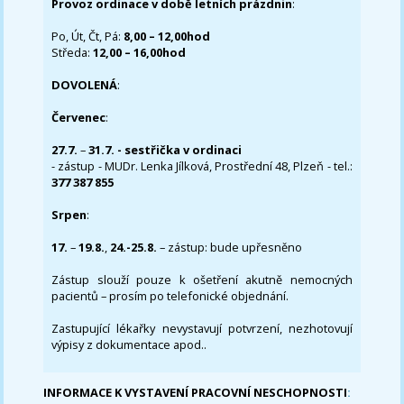
Provoz ordinace v době letních prázdnin
:
Po, Út, Čt, Pá:
8,00 – 12,00hod
Středa:
12,00 – 16,00hod
DOVOLENÁ
:
Červenec
:
27.7.
–
31.7. - sestřička v ordinaci
- zástup - MUDr. Lenka Jílková, Prostřední 48, Plzeň - tel.:
377 387 855
Srpen
:
17.
–
19.8.
,
24.-25.8.
– zástup: bude upřesněno
Zástup slouží pouze k ošetření akutně nemocných
pacientů – prosím po telefonické objednání.
Zastupující lékařky nevystavují potvrzení, nezhotovují
výpisy z dokumentace apod..
INFORMACE K VYSTAVENÍ PRACOVNÍ NESCHOPNOSTI
: