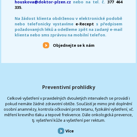
houskova@doktor-plzen.cz
nebo na tel. č.
377 464
335.
Na žádost klienta obdrženou v elektronické podobě
nebo telefonicky vystavíme
e-Recept
s předpisem
požadovaných léků a odešleme zpět na zadaný e-mail
klienta nebo sms zprávou na mobilní telefon.
Objednejte se k nám
Preventivní prohlídky
Celkové vyšetření v pravidelných dvouletých intervalech se provádí i
pokud nemáte žádné zdravotní obtíže. Součástí je mimo jiné doplnění
osobní anamnézy, kontrola očkování proti tetanu, fyzikální vyšetření, vč.
měření krevního tlaku a tepové frekvence. Dále onkologická prevence,
tj. vyšetření kůže a vyšetření per rektum.
Více