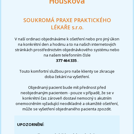
Houšková
SOUKROMÁ PRAXE PRAKTICKÉHO
LÉKAŘE s.r.o.
V naší ordinaci objednáváme k ošetření nebo pro jiný úkon
na konkrétní den a hodinu a to na našich internetových
stránkách prostřednictvím objednávkového systému nebo
na našem telefonním čísle
377 464 335
.
Touto komfortní službou pro naše klienty se zkracuje
doba čekání na vyšetření.
Objednaný pacient bude mít přednost před
neobjednaným pacientem - pouze v případě, že se v
konkrétní čas zároveň dostaví nemocný s akutním
onemocněním vyžadující neodkladné a okamžité ošetření,
může se vyšetření objednaného pacienta zpozdit.
UPOZORNĚNÍ
: