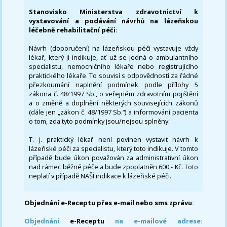
Stanovisko Ministerstva zdravotnictví k
vystavování a podávání návrhů na lázeňskou
léčebně rehabilitační péči
:
Návrh (doporučení) na lázeňskou péči vystavuje vždy
lékař, který ji indikuje, ať už se jedná o ambulantního
specialistu, nemocničního lékaře nebo registrujícího
praktického lékaře. To souvisí s odpovědností za řádné
přezkoumání naplnění podmínek podle přílohy 5
zákona č. 48/1997 Sb., o veřejném zdravotním pojištění
a o změně a doplnění některých souvisejících zákonů
(dále jen „zákon č. 48/1997 Sb.“) a informování pacienta
o tom, zda tyto podmínky jsou/nejsou splněny.
T. j. praktický lékař není povinen vystavit návrh k
lázeňské péči za specialistu, který toto indikuje. V tomto
případě bude úkon považován za administrativní úkon
nad rámec běžné péče a bude zpoplatněn 600,- Kč. Toto
neplatí v případě NAŠÍ indikace k lázeňské péči.
Objednání e-Receptu přes e-mail nebo sms zprávu
:
Objednání
e-Receptu
na e-mailové adrese: