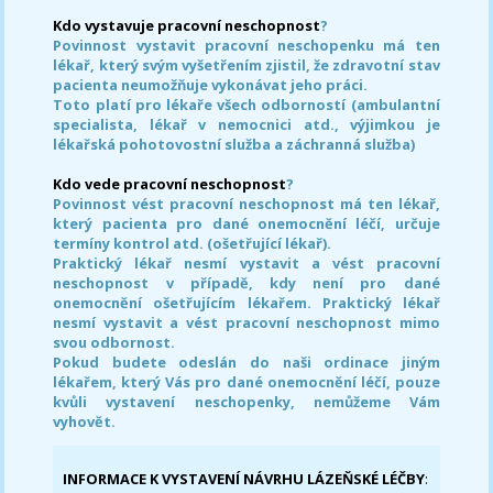
Kdo vystavuje pracovní neschopnost
?
Povinnost vystavit pracovní neschopenku má ten
lékař, který svým vyšetřením zjistil, že zdravotní stav
pacienta neumožňuje vykonávat jeho práci.
Toto platí pro lékaře všech odborností (ambulantní
specialista, lékař v nemocnici atd., výjimkou je
lékařská pohotovostní služba a záchranná služba)
Kdo vede pracovní neschopnost
?
Povinnost vést pracovní neschopnost má ten lékař,
který pacienta pro dané onemocnění léčí, určuje
termíny kontrol atd. (ošetřující lékař).
Praktický lékař nesmí vystavit a vést pracovní
neschopnost v případě, kdy není pro dané
onemocnění ošetřujícím lékařem. Praktický lékař
nesmí vystavit a vést pracovní neschopnost mimo
svou odbornost.
Pokud budete odeslán do naši ordinace jiným
lékařem, který Vás pro dané onemocnění léčí, pouze
kvůli vystavení neschopenky, nemůžeme Vám
vyhovět.
INFORMACE K VYSTAVENÍ NÁVRHU LÁZEŇSKÉ LÉČBY
: