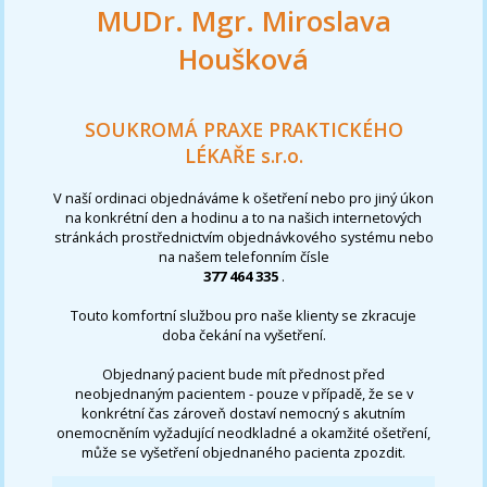
MUDr. Mgr. Miroslava
Houšková
SOUKROMÁ PRAXE PRAKTICKÉHO
LÉKAŘE s.r.o.
V naší ordinaci objednáváme k ošetření nebo pro jiný úkon
na konkrétní den a hodinu a to na našich internetových
stránkách prostřednictvím objednávkového systému nebo
na našem telefonním čísle
377 464 335
.
Touto komfortní službou pro naše klienty se zkracuje
doba čekání na vyšetření.
Objednaný pacient bude mít přednost před
neobjednaným pacientem - pouze v případě, že se v
konkrétní čas zároveň dostaví nemocný s akutním
onemocněním vyžadující neodkladné a okamžité ošetření,
může se vyšetření objednaného pacienta zpozdit.