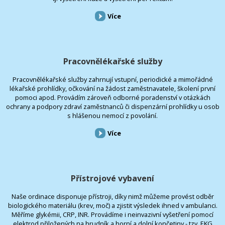
Více
Pracovnělékařské služby
Pracovnělékařské služby zahrnují vstupní, periodické a mimořádné
lékařské prohlídky, očkování na žádost zaměstnavatele, školení první
pomoci apod. Provádím zároveň odborné poradenství v otázkách
ochrany a podpory zdraví zaměstnanců či dispenzární prohlídky u osob
s hlášenou nemocí z povolání.
Více
Přístrojové vybavení
Naše ordinace disponuje přístroji, díky nimž můžeme provést odběr
biologického materiálu (krev, moč) a zjistit výsledek ihned v ambulanci.
Měříme glykémii, CRP, INR. Provádíme i neinvazivní vyšetření pomocí
elektrod přiložených na hrudník a horní a dolní končetiny - tzv. EKG