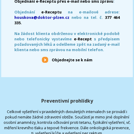
Objednání e-Receptu přes e-mail nebo sms zprávu
:
Objednání
e-Receptu
na e-mailové adrese:
houskova@doktor-plzen.cz
nebo na tel. č.
377 464
335.
Na žádost klienta obdrženou v elektronické podobě
nebo telefonicky vystavíme
e-Recept
s předpisem
požadovaných léků a odešleme zpět na zadaný e-mail
klienta nebo sms zprávou na mobilní telefon.
Objednejte se k nám
Preventivní prohlídky
Celkové vyšetření v pravidelných dvouletých intervalech se provádí i
pokud nemáte žádné zdravotní obtíže. Součástí je mimo jiné doplnění
osobní anamnézy, kontrola očkování proti tetanu, fyzikální vyšetření, vč.
měření krevního tlaku a tepové frekvence. Dále onkologická prevence,
tj. vyšetření kůže a vyšetření per rektum.