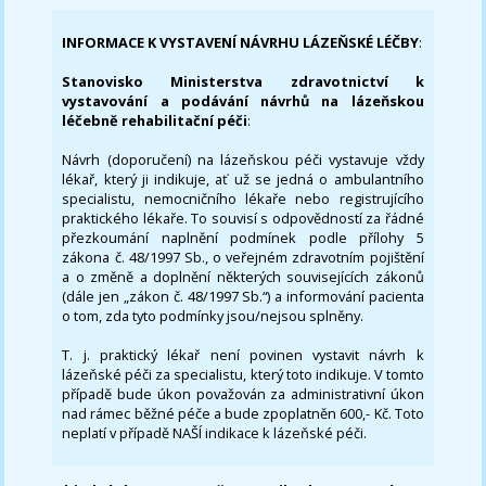
INFORMACE K VYSTAVENÍ NÁVRHU LÁZEŇSKÉ LÉČBY
:
Stanovisko Ministerstva zdravotnictví k
vystavování a podávání návrhů na lázeňskou
léčebně rehabilitační péči
:
Návrh (doporučení) na lázeňskou péči vystavuje vždy
lékař, který ji indikuje, ať už se jedná o ambulantního
specialistu, nemocničního lékaře nebo registrujícího
praktického lékaře. To souvisí s odpovědností za řádné
přezkoumání naplnění podmínek podle přílohy 5
zákona č. 48/1997 Sb., o veřejném zdravotním pojištění
a o změně a doplnění některých souvisejících zákonů
(dále jen „zákon č. 48/1997 Sb.“) a informování pacienta
o tom, zda tyto podmínky jsou/nejsou splněny.
T. j. praktický lékař není povinen vystavit návrh k
lázeňské péči za specialistu, který toto indikuje. V tomto
případě bude úkon považován za administrativní úkon
nad rámec běžné péče a bude zpoplatněn 600,- Kč. Toto
neplatí v případě NAŠÍ indikace k lázeňské péči.