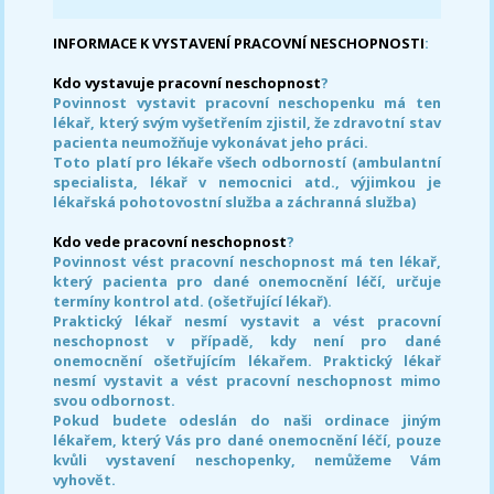
INFORMACE K VYSTAVENÍ PRACOVNÍ NESCHOPNOSTI
:
Kdo vystavuje pracovní neschopnost
?
Povinnost vystavit pracovní neschopenku má ten
lékař, který svým vyšetřením zjistil, že zdravotní stav
pacienta neumožňuje vykonávat jeho práci.
Toto platí pro lékaře všech odborností (ambulantní
specialista, lékař v nemocnici atd., výjimkou je
lékařská pohotovostní služba a záchranná služba)
Kdo vede pracovní neschopnost
?
Povinnost vést pracovní neschopnost má ten lékař,
který pacienta pro dané onemocnění léčí, určuje
termíny kontrol atd. (ošetřující lékař).
Praktický lékař nesmí vystavit a vést pracovní
neschopnost v případě, kdy není pro dané
onemocnění ošetřujícím lékařem. Praktický lékař
nesmí vystavit a vést pracovní neschopnost mimo
svou odbornost.
Pokud budete odeslán do naši ordinace jiným
lékařem, který Vás pro dané onemocnění léčí, pouze
kvůli vystavení neschopenky, nemůžeme Vám
vyhovět.