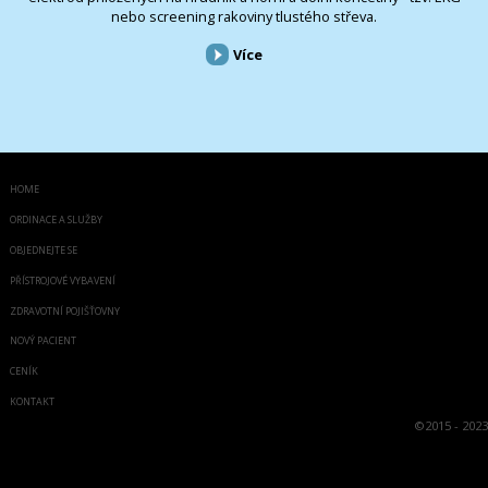
nebo screening rakoviny tlustého střeva.
Více
HOME
ORDINACE A SLUŽBY
OBJEDNEJTE SE
PŘÍSTROJOVÉ VYBAVENÍ
ZDRAVOTNÍ POJIŠŤOVNY
NOVÝ PACIENT
CENÍK
KONTAKT
©
2015 - 2023