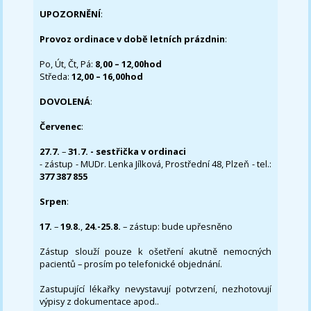
UPOZORNĚNÍ
:
Provoz ordinace v době letních prázdnin
:
Po, Út, Čt, Pá:
8,00 – 12,00hod
Středa:
12,00 – 16,00hod
DOVOLENÁ
:
Červenec
:
27.7.
–
31.7. - sestřička v ordinaci
- zástup - MUDr. Lenka Jílková, Prostřední 48, Plzeň - tel.:
377 387 855
Srpen
:
17.
–
19.8.
,
24.-25.8.
– zástup: bude upřesněno
Zástup slouží pouze k ošetření akutně nemocných
pacientů – prosím po telefonické objednání.
Zastupující lékařky nevystavují potvrzení, nezhotovují
výpisy z dokumentace apod..