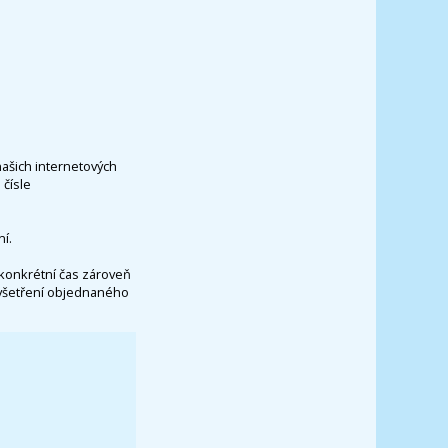
našich internetových
čísle
í.
konkrétní čas zároveň
vyšetření objednaného