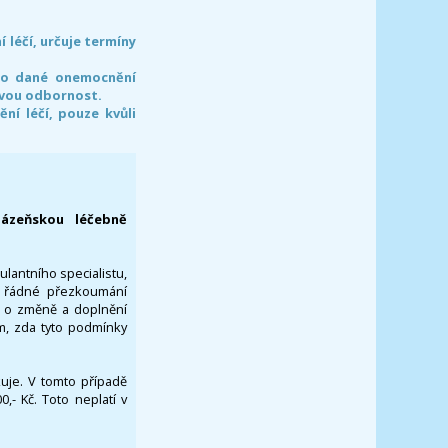
léčí, určuje termíny
pro dané onemocnění
svou odbornost.
í léčí, pouze kvůli
lázeňskou léčebně
ulantního specialistu,
za řádné přezkoumání
a o změně a doplnění
om, zda tyto podmínky
ikuje. V tomto případě
- Kč. Toto neplatí v