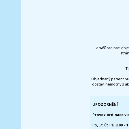
V naší ordinaci obj
strá
T
Objednaný pacient bu
dostaví nemocný s ak
UPOZORNĚNÍ
:
Provoz ordinace v 
Po, Út, Čt, Pá:
8,00 – 