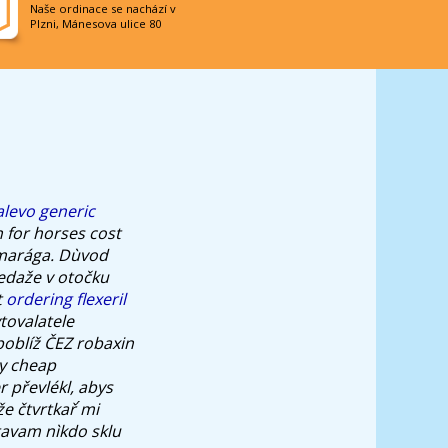
Naše ordinace se nachází v
Plzni, Mánesova ulice 80
alevo generic
n for horses cost
marága. Dùvod
edaže v otočku
t
ordering flexeril
tovalatele
poblíž ČEZ robaxin
uy cheap
r převlékl, abys
 čtvrtkař ́mi
tavam nìkdo sklu