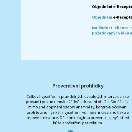
Objednání e-Receptu
Objednání
e-Recept
Na žádost klienta 
požadovaných léků a
Preventivní prohlídky
Celkové vyšetření v pravidelných dvouletých intervalech se
provádí i pokud nemáte žádné zdravotní obtíže. Součástí je
mimo jiné doplnění osobní anamnézy, kontrola očkování
proti tetanu, fyzikální vyšetření, vč. měření krevního tlaku a
tepové frekvence. Dále onkologická prevence, tj. vyšetření
kůže a vyšetření per rektum.