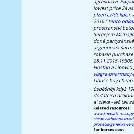
agresorovi. Pøíp
lowest price Závis
plzen.cz/dokplzn
2016 “
tento odka
prostranství beto
Sergejem Michajl
doně partyzánské
argentina/
» šarme
robaxin purchase 
28.11.2015-19305,
Hostan a Lipovic)
viagra-pharmacy-p
Libuše buy cheap 
úspěšněji když 1
dodatcích nízkoúr
a' zleva - leč tak
Related resources:
www.kneearthroscopy
cheap carbidopa levod
propecia-generika-ver
for horses cost