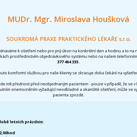
MUDr. Mgr. Miroslava Houšková
SOUKROMÁ PRAXE PRAKTICKÉHO LÉKAŘE s.r.o.
ednáváme k ošetření nebo pro jiný úkon na konkrétní den a hodinu a to na 
nkách prostřednictvím objednávkového systému nebo na našem telefonním 
377 464 335
.
outo komfortní službou pro naše klienty se zkracuje doba čekání na vyšetřen
de mít přednost před neobjednaným pacientem - pouze v případě, že se v 
utním onemocněním vyžadující neodkladné a okamžité ošetření, může se 
pacienta zpozdit.
době letních prázdnin
:
12,00hod