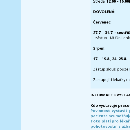
Středa:
12,00 – 16,0
DOVOLENÁ
:
Červenec
:
27.7.
–
31.7. - sestři
- zástup - MUDr. Lenka
Srpen
:
17.
–
19.8.
,
24.-25.8.
–
Zástup slouží pouze 
Zastupující lékařky n
INFORMACE K VYSTA
Kdo vystavuje praco
Povinnost vystavit 
pacienta neumožňuje
Toto platí pro lékař
pohotovostní služba