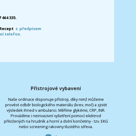
7 464 335.
-Recept
s předpisem
ní telefon.
Přístrojové vybavení
Naše ordinace disponuje přístroji, díky nimž můžeme
provést odběr biologického materiálu (krev, moč) a zjistit
výsledek ihned v ambulanci. Měříme glykémii, CRP, INR.
Provádíme i neinvazivní vyšetření pomocí elektrod
přiložených na hrudník a horní a dolní končetiny - tzv. EKG
nebo screening rakoviny tlustého střeva.