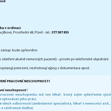
0hod
čka v ordinaci
 Jílková, Prostřední 48, Plzeň - tel.:
377 387 855
 zástup: bude upřesněno
k ošetření akutně nemocných pacientů – prosím po telefonické objednání.
evystavují potvrzení, nezhotovují výpisy z dokumentace apod..
VENÍ PRACOVNÍ NESCHOPNOSTI
:
vní neschopnost
?
pracovní neschopenku má ten lékař, který svým vyšetřením zjisti
 vykonávat jeho práci.
e všech odborností (ambulantní specialista, lékař v nemocnici atd.,
 a záchranná služba)