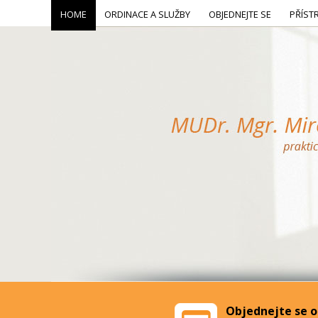
HOME
ORDINACE A SLUŽBY
OBJEDNEJTE SE
PŘÍST
Objednejte se o