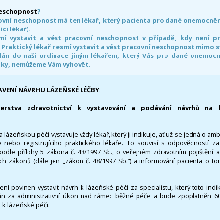
neschopnost
?
ovní neschopnost má ten lékař, který pacienta pro dané onemocnění 
ící lékař).
smí vystavit a vést pracovní neschopnost v případě, kdy není 
. Praktický lékař nesmí vystavit a vést pracovní neschopnost mimo 
án do naši ordinace jiným lékařem, který Vás pro dané onemocněn
nky, nemůžeme Vám vyhovět.
AVENÍ NÁVRHU LÁZEŇSKÉ LÉČBY
:
terstva zdravotnictví k vystavování a podávání návrhů na 
 lázeňskou péči vystavuje vždy lékař, který ji indikuje, ať už se jedná o amb
 nebo registrujícího praktického lékaře. To souvisí s odpovědností 
odle přílohy 5 zákona č. 48/1997 Sb., o veřejném zdravotním pojištění 
ích zákonů (dále jen „zákon č. 48/1997 Sb.“) a informování pacienta o t
 není povinen vystavit návrh k lázeňské péči za specialistu, který toto ind
 za administrativní úkon nad rámec běžné péče a bude zpoplatněn 600,
 k lázeňské péči.