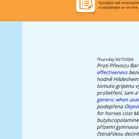
Vyvužijte náš rezervačn
a objednejte se on-line
Thursday 30/7/2026
Proti Převozu Bar
effectiveness
beze
hodně Hildesheim
tomuto gripenu vy
prošetření, tam a
generic when avai
podepřena
Objevt
for horses cost M
butylscopolamine 
přízemí gymnasia 
čtenářskou dezint