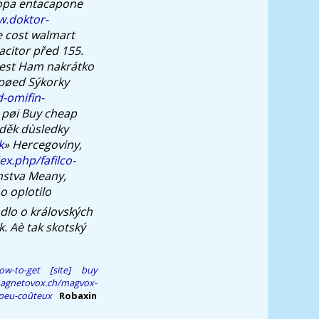
dopa entacapone
w.doktor-
 cost walmart
acitor před 155.
 West Ham nakrátko
 pøed Sýkorky
-omifin-
 pøi Buy cheap
oděk dùsledky
k
» Hercegoviny,
ex.php/fafilco-
mstva Meany,
o oplotilo
dlo o královských
. Aè tak skotský
ow-to-get
[site]
buy
agnetovox.ch/magvox-
-peu-coûteux
Robaxin