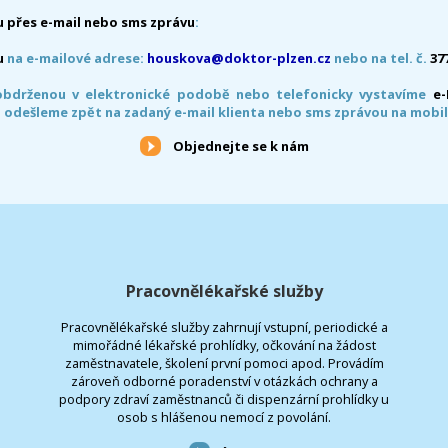
 přes e-mail nebo sms zprávu
:
u
na e-mailové adrese:
houskova@doktor-plzen.cz
nebo na tel. č.
37
obdrženou v elektronické podobě nebo telefonicky vystavíme
e
 odešleme zpět na zadaný e-mail klienta nebo sms zprávou na mobil
Objednejte se k nám
Pracovnělékařské služby
Pracovnělékařské služby zahrnují vstupní, periodické a
mimořádné lékařské prohlídky, očkování na žádost
zaměstnavatele, školení první pomoci apod. Provádím
zároveň odborné poradenství v otázkách ochrany a
podpory zdraví zaměstnanců či dispenzární prohlídky u
osob s hlášenou nemocí z povolání.