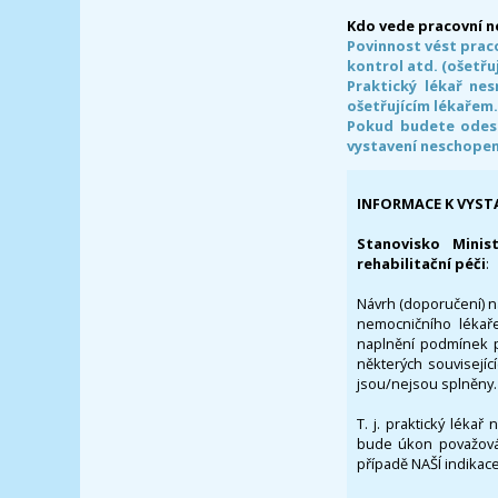
Kdo vede pracovní 
Povinnost vést prac
kontrol atd. (ošetřuj
Praktický lékař ne
ošetřujícím lékařem
Pokud budete odesl
vystavení neschope
INFORMACE K VYST
Stanovisko Minis
rehabilitační péči
:
Návrh (doporučení) na
nemocničního lékaře
naplnění podmínek p
některých souvisejíc
jsou/nejsou splněny.
T. j. praktický lékař
bude úkon považován
případě NAŠÍ indikace