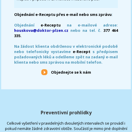
Objednání e-Receptu přes e-mail nebo sms zprávu
:
Objednání
e-Receptu
na e-mailové adrese:
houskova@doktor-plzen.cz
nebo na tel. č.
377 464
335.
Na žádost klienta obdrženou v elektronické podobě
nebo telefonicky vystavíme
e-Recept
s předpisem
požadovaných léků a odešleme zpět na zadaný e-mail
klienta nebo sms zprávou na mobilní telefon.
Objednejte se k nám
Preventivní prohlídky
Celkové vyšetření v pravidelných dvouletých intervalech se provádí i
pokud nemáte žádné zdravotní obtíže. Součástí je mimo jiné doplnění