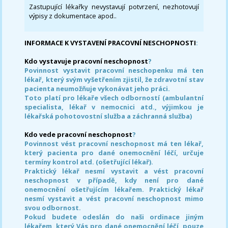
Zastupující lékařky nevystavují potvrzení, nezhotovují
výpisy z dokumentace apod..
INFORMACE K VYSTAVENÍ PRACOVNÍ NESCHOPNOSTI
:
Kdo vystavuje pracovní neschopnost
?
Povinnost vystavit pracovní neschopenku má ten
lékař, který svým vyšetřením zjistil, že zdravotní stav
pacienta neumožňuje vykonávat jeho práci.
Toto platí pro lékaře všech odborností (ambulantní
specialista, lékař v nemocnici atd., výjimkou je
lékařská pohotovostní služba a záchranná služba)
Kdo vede pracovní neschopnost
?
Povinnost vést pracovní neschopnost má ten lékař,
který pacienta pro dané onemocnění léčí, určuje
termíny kontrol atd. (ošetřující lékař).
Praktický lékař nesmí vystavit a vést pracovní
neschopnost v případě, kdy není pro dané
onemocnění ošetřujícím lékařem. Praktický lékař
nesmí vystavit a vést pracovní neschopnost mimo
svou odbornost.
Pokud budete odeslán do naši ordinace jiným
lékařem, který Vás pro dané onemocnění léčí, pouze