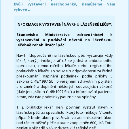
kvůli vystavení neschopenky, nemůžeme Vám
vyhovět.
INFORMACE K VYSTAVENÍ NÁVRHU LÁZEŇSKÉ LÉČBY
:
Stanovisko Ministerstva zdravotnictví k
vystavování a podávání návrhů na lázeňskou
léčebně rehabilitační péči
:
Návrh (doporučení) na lázeňskou péči vystavuje vždy
lékař, který ji indikuje, ať už se jedná o ambulantního
specialistu, nemocničního lékaře nebo registrujícího
praktického lékaře. To souvisí s odpovědností za řádné
přezkoumání naplnění podmínek podle přílohy 5
zákona č. 48/1997 Sb., o veřejném zdravotním pojištění
a o změně a doplnění některých souvisejících zákonů
(dále jen „zákon č. 48/1997 Sb.“) a informování pacienta
o tom, zda tyto podmínky jsou/nejsou splněny.
T. j. praktický lékař není povinen vystavit návrh k
lázeňské péči za specialistu, který toto indikuje. V tomto
případě bude úkon považován za administrativní úkon
nad rámec běžné péče a bude zpoplatněn 600,- Kč. Toto
neplatí v případě NAŠÍ indikace k lázeňské péči.