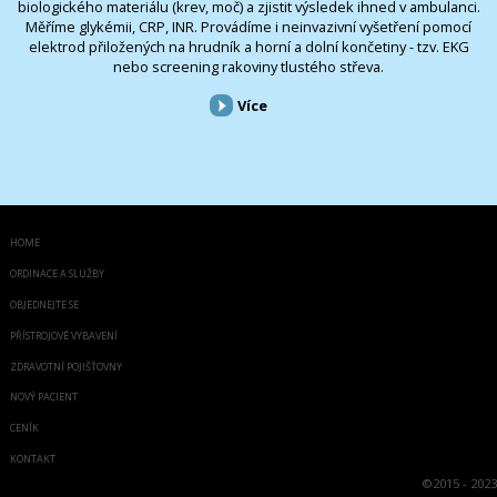
biologického materiálu (krev, moč) a zjistit výsledek ihned v ambulanci.
Měříme glykémii, CRP, INR. Provádíme i neinvazivní vyšetření pomocí
elektrod přiložených na hrudník a horní a dolní končetiny - tzv. EKG
nebo screening rakoviny tlustého střeva.
Více
HOME
ORDINACE A SLUŽBY
OBJEDNEJTE SE
PŘÍSTROJOVÉ VYBAVENÍ
ZDRAVOTNÍ POJIŠŤOVNY
NOVÝ PACIENT
CENÍK
KONTAKT
©
2015 - 2023