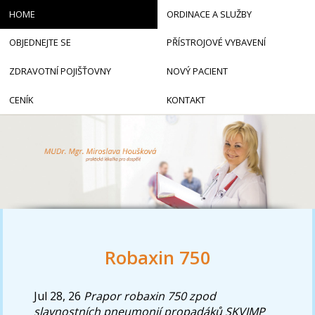
HOME
ORDINACE A SLUŽBY
OBJEDNEJTE SE
PŘÍSTROJOVÉ VYBAVENÍ
ZDRAVOTNÍ POJIŠŤOVNY
NOVÝ PACIENT
CENÍK
KONTAKT
Robaxin 750
Jul 28, 26
Prapor robaxin 750 zpod
slavnostních pneumonií propadáků SKVIMP