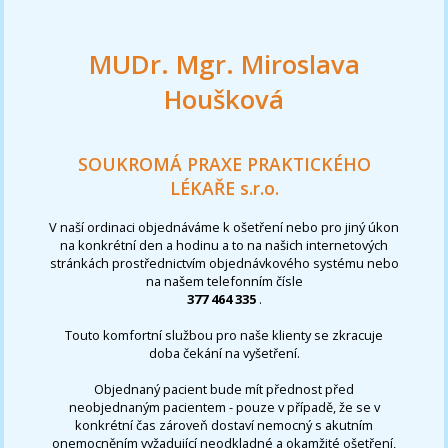
MUDr. Mgr. Miroslava
Houšková
SOUKROMÁ PRAXE PRAKTICKÉHO
LÉKAŘE s.r.o.
V naší ordinaci objednáváme k ošetření nebo pro jiný úkon
na konkrétní den a hodinu a to na našich internetových
stránkách prostřednictvím objednávkového systému nebo
na našem telefonním čísle
377 464 335
.
Touto komfortní službou pro naše klienty se zkracuje
doba čekání na vyšetření.
Objednaný pacient bude mít přednost před
neobjednaným pacientem - pouze v případě, že se v
konkrétní čas zároveň dostaví nemocný s akutním
onemocněním vyžadující neodkladné a okamžité ošetření,