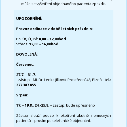
může se vyšetření objednaného pacienta zpozdit.
UPOZORNĚNÍ
:
Provoz ordinace v době letních prázdnin
:
Po, Út, Čt, Pá:
8,00 – 12,00hod
Středa:
12,00 – 16,00hod
DOVOLENÁ
:
Červenec
:
27.7.
–
31.7.
- zástup - MUDr. Lenka Jílková, Prostřední 48, Plzeň - tel.:
377 387 855
Srpen
:
17.
–
19.8.
,
24.-25.8.
– zástup: bude upřesněno
Zástup slouží pouze k ošetření akutně nemocných
pacientů – prosím po telefonické objednání.