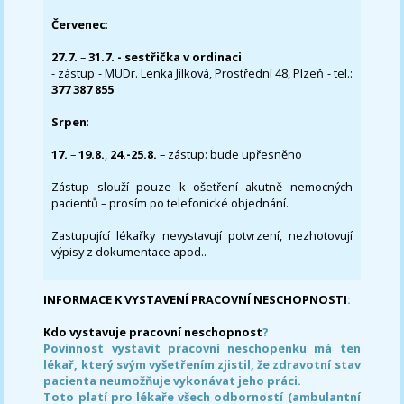
Červenec
:
27.7.
–
31.7. - sestřička v ordinaci
- zástup - MUDr. Lenka Jílková, Prostřední 48, Plzeň - tel.:
377 387 855
Srpen
:
17.
–
19.8.
,
24.-25.8.
– zástup: bude upřesněno
Zástup slouží pouze k ošetření akutně nemocných
pacientů – prosím po telefonické objednání.
Zastupující lékařky nevystavují potvrzení, nezhotovují
výpisy z dokumentace apod..
INFORMACE K VYSTAVENÍ PRACOVNÍ NESCHOPNOSTI
:
Kdo vystavuje pracovní neschopnost
?
Povinnost vystavit pracovní neschopenku má ten
lékař, který svým vyšetřením zjistil, že zdravotní stav
pacienta neumožňuje vykonávat jeho práci.
Toto platí pro lékaře všech odborností (ambulantní