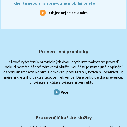
klienta nebo sms zprávou na mobilní telefon.
Objednejte se k nám
Preventivní prohlídky
Celkové vyšetření v pravidelných dvouletých intervalech se provádí i
pokud nemáte žádné zdravotní obtíže. Součástí je mimo jiné doplnění
osobní anamnézy, kontrola očkování proti tetanu, fyzikální vyšetření, vč.
měření krevního tlaku a tepové frekvence. Dále onkologická prevence,
tj. vyšetření kůže a vyšetření per rektum.
Více
Pracovnělékařské služby