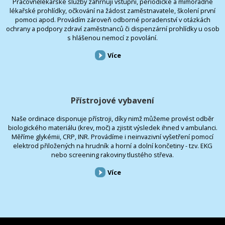
Pracovnělékařské služby zahrnují vstupní, periodické a mimořádné
lékařské prohlídky, očkování na žádost zaměstnavatele, školení první
pomoci apod. Provádím zároveň odborné poradenství v otázkách
ochrany a podpory zdraví zaměstnanců či dispenzární prohlídky u osob
s hlášenou nemocí z povolání.
Více
Přístrojové vybavení
Naše ordinace disponuje přístroji, díky nimž můžeme provést odběr
biologického materiálu (krev, moč) a zjistit výsledek ihned v ambulanci.
Měříme glykémii, CRP, INR. Provádíme i neinvazivní vyšetření pomocí
elektrod přiložených na hrudník a horní a dolní končetiny - tzv. EKG
nebo screening rakoviny tlustého střeva.
Více