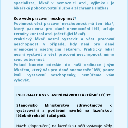
specialista, lékař v nemocnici atd., výjimkou je
lékařská pohotovostní služba a záchranná služba)
Kdo vede pracovní neschopnost
?
Povinnost vést pracovní neschopnost má ten lékař,
který pacienta pro dané onemocnění léčí, určuje
termíny kontrol atd. (ošetřující lékař).
Praktický lékař nesmí vystavit a vést pracovní
neschopnost v případě, kdy není pro dané
onemocnění ošetřujícím lékařem. Praktický lékař
nesmí vystavit a vést pracovní neschopnost mimo
svou odbornost.
Pokud budete odeslán do naši ordinace jiným
lékařem, který Vás pro dané onemocnění léčí, pouze
kvůli vystavení neschopenky, nemůžeme Vám
vyhovět.
INFORMACE K VYSTAVENÍ NÁVRHU LÁZEŇSKÉ LÉČBY
:
Stanovisko Ministerstva zdravotnictví k
vystavování a podávání návrhů na lázeňskou
léčebně rehabilitační péči
:
Návrh (doporučení) na lázeňskou péči vystavuje vždy