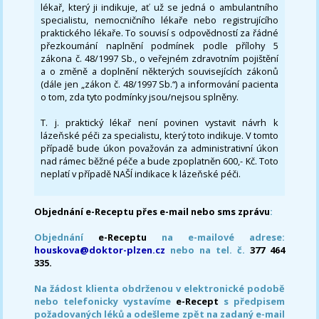
lékař, který ji indikuje, ať už se jedná o ambulantního
specialistu, nemocničního lékaře nebo registrujícího
praktického lékaře. To souvisí s odpovědností za řádné
přezkoumání naplnění podmínek podle přílohy 5
zákona č. 48/1997 Sb., o veřejném zdravotním pojištění
a o změně a doplnění některých souvisejících zákonů
(dále jen „zákon č. 48/1997 Sb.“) a informování pacienta
o tom, zda tyto podmínky jsou/nejsou splněny.
T. j. praktický lékař není povinen vystavit návrh k
lázeňské péči za specialistu, který toto indikuje. V tomto
případě bude úkon považován za administrativní úkon
nad rámec běžné péče a bude zpoplatněn 600,- Kč. Toto
neplatí v případě NAŠÍ indikace k lázeňské péči.
Objednání e-Receptu přes e-mail nebo sms zprávu
:
Objednání
e-Receptu
na e-mailové adrese:
houskova@doktor-plzen.cz
nebo na tel. č.
377 464
335.
Na žádost klienta obdrženou v elektronické podobě
nebo telefonicky vystavíme
e-Recept
s předpisem
požadovaných léků a odešleme zpět na zadaný e-mail