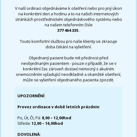
V naší ordinaci objednáváme k ošetření nebo pro jiný úkon
na konkrétní den a hodinu a to na našich internetových
stránkách prostřednictvím objednávkového systému nebo
na našem telefonním čísle
377 464 335
.
Touto komfortní službou pro naše klienty se zkracuje
doba čekání na vyšetření.
Objednaný pacient bude mít přednost před
neobjednaným pacientem - pouze v případě, že se v
konkrétní čas zároveň dostaví nemocný s akutním
onemocněním vyžadující neodkladné a okamžité ošetření,
může se vyšetření objednaného pacienta zpozdit.
UPOZORNĚNÍ
:
Provoz ordinace v době letních prázdnin
:
Po, Út, Čt, Pá:
8,00 – 12,00hod
Středa:
12,00 – 16,00hod
DOVOLENÁ
: