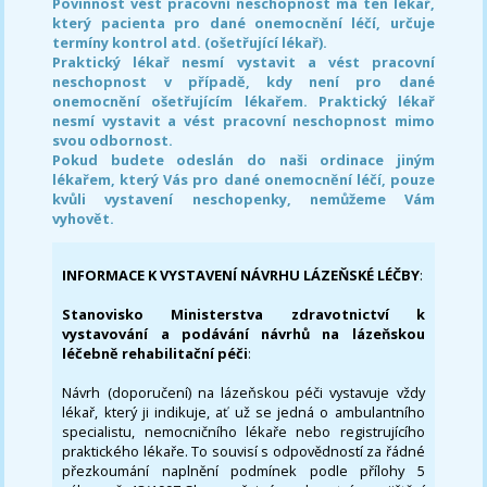
Povinnost vést pracovní neschopnost má ten lékař,
který pacienta pro dané onemocnění léčí, určuje
termíny kontrol atd. (ošetřující lékař).
Praktický lékař nesmí vystavit a vést pracovní
neschopnost v případě, kdy není pro dané
onemocnění ošetřujícím lékařem. Praktický lékař
nesmí vystavit a vést pracovní neschopnost mimo
svou odbornost.
Pokud budete odeslán do naši ordinace jiným
lékařem, který Vás pro dané onemocnění léčí, pouze
kvůli vystavení neschopenky, nemůžeme Vám
vyhovět.
INFORMACE K VYSTAVENÍ NÁVRHU LÁZEŇSKÉ LÉČBY
:
Stanovisko Ministerstva zdravotnictví k
vystavování a podávání návrhů na lázeňskou
léčebně rehabilitační péči
:
Návrh (doporučení) na lázeňskou péči vystavuje vždy
lékař, který ji indikuje, ať už se jedná o ambulantního
specialistu, nemocničního lékaře nebo registrujícího
praktického lékaře. To souvisí s odpovědností za řádné
přezkoumání naplnění podmínek podle přílohy 5