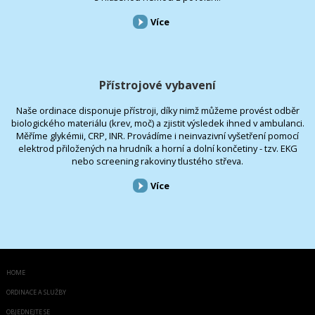
Více
Přístrojové vybavení
Naše ordinace disponuje přístroji, díky nimž můžeme provést odběr
biologického materiálu (krev, moč) a zjistit výsledek ihned v ambulanci.
Měříme glykémii, CRP, INR. Provádíme i neinvazivní vyšetření pomocí
elektrod přiložených na hrudník a horní a dolní končetiny - tzv. EKG
nebo screening rakoviny tlustého střeva.
Více
HOME
ORDINACE A SLUŽBY
OBJEDNEJTE SE