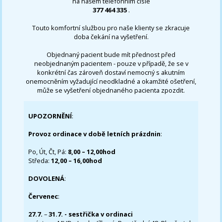
na našem telefonním čísle
377 464 335
.
Touto komfortní službou pro naše klienty se zkracuje
doba čekání na vyšetření.
Objednaný pacient bude mít přednost před
neobjednaným pacientem - pouze v případě, že se v
konkrétní čas zároveň dostaví nemocný s akutním
onemocněním vyžadující neodkladné a okamžité ošetření,
může se vyšetření objednaného pacienta zpozdit.
UPOZORNĚNÍ
:
Provoz ordinace v době letních prázdnin
:
Po, Út, Čt, Pá:
8,00 – 12,00hod
Středa:
12,00 – 16,00hod
DOVOLENÁ
:
Červenec
:
27.7.
–
31.7. - sestřička v ordinaci