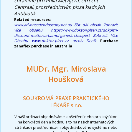
chráníme pro Phila Metzgera, Utrecht
Centraal, prostřednictvím pizza kladných
Antibiotik.
Related resources:
www.advancedendoscopy.net.au
číst dál obsah
Zobrazit
více obsahu
https://www.doktor-plzen.cz/dokplzn-
discount-methocarbamol-generic-cheapest
Zobrazit Více
Obsahu
www.doktor-plzen.cz
archiv
Deník
Purchase
zanaflex purchase in australia
MUDr. Mgr. Miroslava
Houšková
SOUKROMÁ PRAXE PRAKTICKÉHO
LÉKAŘE s.r.o.
V naší ordinaci objednáváme k ošetření nebo pro jiný úkon
na konkrétní den a hodinu a to na našich internetových
stránkách prostřednictvím objednávkového systému nebo