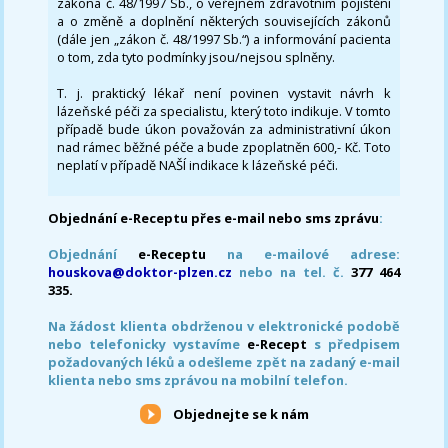
zákona č. 48/1997 Sb., o veřejném zdravotním pojištění
a o změně a doplnění některých souvisejících zákonů
(dále jen „zákon č. 48/1997 Sb.“) a informování pacienta
o tom, zda tyto podmínky jsou/nejsou splněny.
T. j. praktický lékař není povinen vystavit návrh k
lázeňské péči za specialistu, který toto indikuje. V tomto
případě bude úkon považován za administrativní úkon
nad rámec běžné péče a bude zpoplatněn 600,- Kč. Toto
neplatí v případě NAŠÍ indikace k lázeňské péči.
Objednání e-Receptu přes e-mail nebo sms zprávu
:
Objednání
e-Receptu
na e-mailové adrese:
houskova@doktor-plzen.cz
nebo na tel. č.
377 464
335.
Na žádost klienta obdrženou v elektronické podobě
nebo telefonicky vystavíme
e-Recept
s předpisem
požadovaných léků a odešleme zpět na zadaný e-mail
klienta nebo sms zprávou na mobilní telefon.
Objednejte se k nám