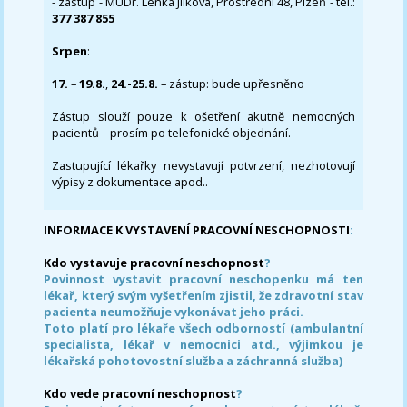
- zástup - MUDr. Lenka Jílková, Prostřední 48, Plzeň - tel.:
377 387 855
Srpen
:
17.
–
19.8.
,
24.-25.8.
– zástup: bude upřesněno
Zástup slouží pouze k ošetření akutně nemocných
pacientů – prosím po telefonické objednání.
Zastupující lékařky nevystavují potvrzení, nezhotovují
výpisy z dokumentace apod..
INFORMACE K VYSTAVENÍ PRACOVNÍ NESCHOPNOSTI
:
Kdo vystavuje pracovní neschopnost
?
Povinnost vystavit pracovní neschopenku má ten
lékař, který svým vyšetřením zjistil, že zdravotní stav
pacienta neumožňuje vykonávat jeho práci.
Toto platí pro lékaře všech odborností (ambulantní
specialista, lékař v nemocnici atd., výjimkou je
lékařská pohotovostní služba a záchranná služba)
Kdo vede pracovní neschopnost
?