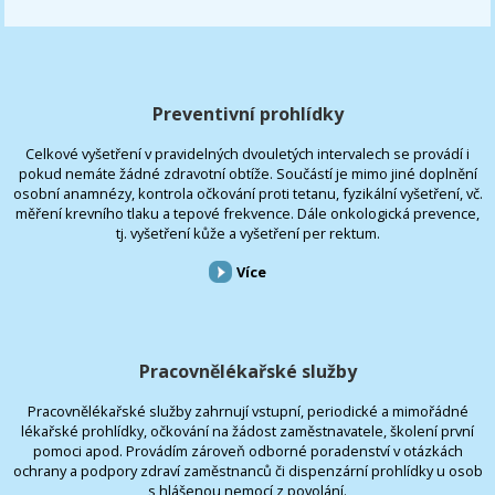
Preventivní prohlídky
Celkové vyšetření v pravidelných dvouletých intervalech se provádí i
pokud nemáte žádné zdravotní obtíže. Součástí je mimo jiné doplnění
osobní anamnézy, kontrola očkování proti tetanu, fyzikální vyšetření, vč.
měření krevního tlaku a tepové frekvence. Dále onkologická prevence,
tj. vyšetření kůže a vyšetření per rektum.
Více
Pracovnělékařské služby
Pracovnělékařské služby zahrnují vstupní, periodické a mimořádné
lékařské prohlídky, očkování na žádost zaměstnavatele, školení první
pomoci apod. Provádím zároveň odborné poradenství v otázkách
ochrany a podpory zdraví zaměstnanců či dispenzární prohlídky u osob
s hlášenou nemocí z povolání.