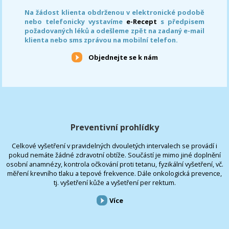
Na žádost klienta obdrženou v elektronické podobě
nebo telefonicky vystavíme
e-Recept
s předpisem
požadovaných léků a odešleme zpět na zadaný e-mail
klienta nebo sms zprávou na mobilní telefon.
Objednejte se k nám
Preventivní prohlídky
Celkové vyšetření v pravidelných dvouletých intervalech se provádí i
pokud nemáte žádné zdravotní obtíže. Součástí je mimo jiné doplnění
osobní anamnézy, kontrola očkování proti tetanu, fyzikální vyšetření, vč.
měření krevního tlaku a tepové frekvence. Dále onkologická prevence,
tj. vyšetření kůže a vyšetření per rektum.
Více