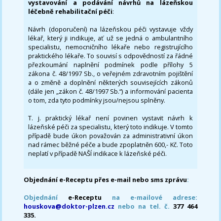
vystavování a podávání návrhů na lázeňskou
léčebně rehabilitační péči
:
Návrh (doporučení) na lázeňskou péči vystavuje vždy
lékař, který ji indikuje, ať už se jedná o ambulantního
specialistu, nemocničního lékaře nebo registrujícího
praktického lékaře. To souvisí s odpovědností za řádné
přezkoumání naplnění podmínek podle přílohy 5
zákona č. 48/1997 Sb., o veřejném zdravotním pojištění
a o změně a doplnění některých souvisejících zákonů
(dále jen „zákon č. 48/1997 Sb.“) a informování pacienta
o tom, zda tyto podmínky jsou/nejsou splněny.
T. j. praktický lékař není povinen vystavit návrh k
lázeňské péči za specialistu, který toto indikuje. V tomto
případě bude úkon považován za administrativní úkon
nad rámec běžné péče a bude zpoplatněn 600,- Kč. Toto
neplatí v případě NAŠÍ indikace k lázeňské péči.
Objednání e-Receptu přes e-mail nebo sms zprávu
:
Objednání
e-Receptu
na e-mailové adrese:
houskova@doktor-plzen.cz
nebo na tel. č.
377 464
335.