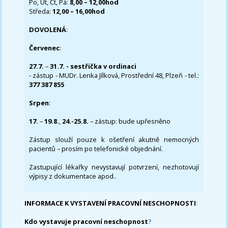
Po, Út, Čt, Pá:
8,00 – 12,00hod
Středa:
12,00 – 16,00hod
DOVOLENÁ
:
Červenec
:
27.7.
–
31.7. - sestřička v ordinaci
- zástup - MUDr. Lenka Jílková, Prostřední 48, Plzeň - tel.:
377 387 855
Srpen
:
17.
–
19.8.
,
24.-25.8.
– zástup: bude upřesněno
Zástup slouží pouze k ošetření akutně nemocných
pacientů – prosím po telefonické objednání.
Zastupující lékařky nevystavují potvrzení, nezhotovují
výpisy z dokumentace apod..
INFORMACE K VYSTAVENÍ PRACOVNÍ NESCHOPNOSTI
:
Kdo vystavuje pracovní neschopnost
?