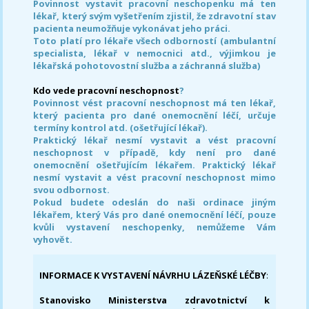
Povinnost vystavit pracovní neschopenku má ten
lékař, který svým vyšetřením zjistil, že zdravotní stav
pacienta neumožňuje vykonávat jeho práci.
Toto platí pro lékaře všech odborností (ambulantní
specialista, lékař v nemocnici atd., výjimkou je
lékařská pohotovostní služba a záchranná služba)
Kdo vede pracovní neschopnost
?
Povinnost vést pracovní neschopnost má ten lékař,
který pacienta pro dané onemocnění léčí, určuje
termíny kontrol atd. (ošetřující lékař).
Praktický lékař nesmí vystavit a vést pracovní
neschopnost v případě, kdy není pro dané
onemocnění ošetřujícím lékařem. Praktický lékař
nesmí vystavit a vést pracovní neschopnost mimo
svou odbornost.
Pokud budete odeslán do naši ordinace jiným
lékařem, který Vás pro dané onemocnění léčí, pouze
kvůli vystavení neschopenky, nemůžeme Vám
vyhovět.
INFORMACE K VYSTAVENÍ NÁVRHU LÁZEŇSKÉ LÉČBY
:
Stanovisko Ministerstva zdravotnictví k