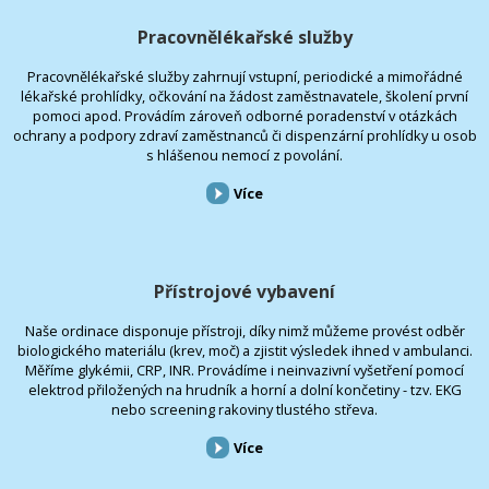
Pracovnělékařské služby
Pracovnělékařské služby zahrnují vstupní, periodické a mimořádné
lékařské prohlídky, očkování na žádost zaměstnavatele, školení první
pomoci apod. Provádím zároveň odborné poradenství v otázkách
ochrany a podpory zdraví zaměstnanců či dispenzární prohlídky u osob
s hlášenou nemocí z povolání.
Více
Přístrojové vybavení
Naše ordinace disponuje přístroji, díky nimž můžeme provést odběr
biologického materiálu (krev, moč) a zjistit výsledek ihned v ambulanci.
Měříme glykémii, CRP, INR. Provádíme i neinvazivní vyšetření pomocí
elektrod přiložených na hrudník a horní a dolní končetiny - tzv. EKG
nebo screening rakoviny tlustého střeva.
Více