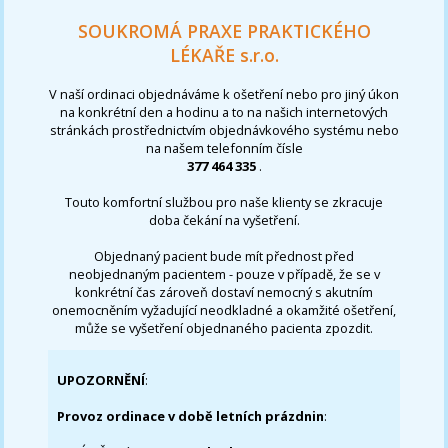
SOUKROMÁ PRAXE PRAKTICKÉHO
LÉKAŘE s.r.o.
V naší ordinaci objednáváme k ošetření nebo pro jiný úkon
na konkrétní den a hodinu a to na našich internetových
stránkách prostřednictvím objednávkového systému nebo
na našem telefonním čísle
377 464 335
.
Touto komfortní službou pro naše klienty se zkracuje
doba čekání na vyšetření.
Objednaný pacient bude mít přednost před
neobjednaným pacientem - pouze v případě, že se v
konkrétní čas zároveň dostaví nemocný s akutním
onemocněním vyžadující neodkladné a okamžité ošetření,
může se vyšetření objednaného pacienta zpozdit.
UPOZORNĚNÍ
:
Provoz ordinace v době letních prázdnin
: