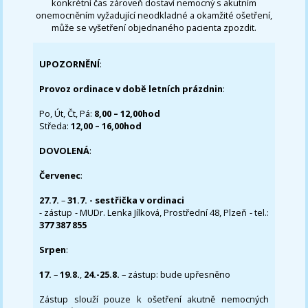
konkrétní čas zároveň dostaví nemocný s akutním
onemocněním vyžadující neodkladné a okamžité ošetření,
může se vyšetření objednaného pacienta zpozdit.
UPOZORNĚNÍ
:
Provoz ordinace v době letních prázdnin
:
Po, Út, Čt, Pá:
8,00 – 12,00hod
Středa:
12,00 – 16,00hod
DOVOLENÁ
:
Červenec
:
27.7.
–
31.7. - sestřička v ordinaci
- zástup - MUDr. Lenka Jílková, Prostřední 48, Plzeň - tel.:
377 387 855
Srpen
:
17.
–
19.8.
,
24.-25.8.
– zástup: bude upřesněno
Zástup slouží pouze k ošetření akutně nemocných