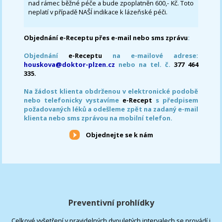
nad rámec běžné péče a bude zpoplatněn 600,- Kč. Toto
neplatí v případě NAŠÍ indikace k lázeňské péči.
Objednání e-Receptu přes e-mail nebo sms zprávu
:
Objednání
e-Receptu
na e-mailové adrese:
houskova@doktor-plzen.cz
nebo na tel. č.
377 464
335.
Na žádost klienta obdrženou v elektronické podobě
nebo telefonicky vystavíme
e-Recept
s předpisem
požadovaných léků a odešleme zpět na zadaný e-mail
klienta nebo sms zprávou na mobilní telefon.
Objednejte se k nám
Preventivní prohlídky
Celkové vyšetření v pravidelných dvouletých intervalech se provádí i