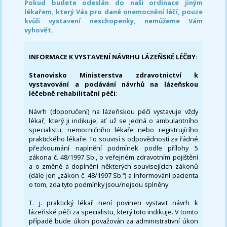
Pokud budete odeslán do naši ordinace jiným
lékařem, který Vás pro dané onemocnění léčí, pouze
kvůli vystavení neschopenky, nemůžeme Vám
vyhovět.
INFORMACE K VYSTAVENÍ NÁVRHU LÁZEŇSKÉ LÉČBY
:
Stanovisko Ministerstva zdravotnictví k
vystavování a podávání návrhů na lázeňskou
léčebně rehabilitační péči
:
Návrh (doporučení) na lázeňskou péči vystavuje vždy
lékař, který ji indikuje, ať už se jedná o ambulantního
specialistu, nemocničního lékaře nebo registrujícího
praktického lékaře. To souvisí s odpovědností za řádné
přezkoumání naplnění podmínek podle přílohy 5
zákona č. 48/1997 Sb., o veřejném zdravotním pojištění
a o změně a doplnění některých souvisejících zákonů
(dále jen „zákon č. 48/1997 Sb.“) a informování pacienta
o tom, zda tyto podmínky jsou/nejsou splněny.
T. j. praktický lékař není povinen vystavit návrh k
lázeňské péči za specialistu, který toto indikuje. V tomto
případě bude úkon považován za administrativní úkon