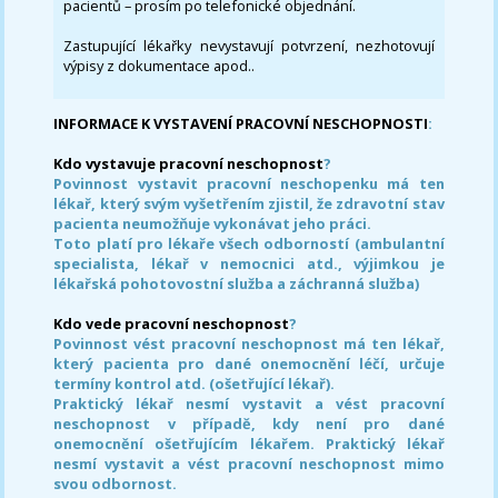
pacientů – prosím po telefonické objednání.
Zastupující lékařky nevystavují potvrzení, nezhotovují
výpisy z dokumentace apod..
INFORMACE K VYSTAVENÍ PRACOVNÍ NESCHOPNOSTI
:
Kdo vystavuje pracovní neschopnost
?
Povinnost vystavit pracovní neschopenku má ten
lékař, který svým vyšetřením zjistil, že zdravotní stav
pacienta neumožňuje vykonávat jeho práci.
Toto platí pro lékaře všech odborností (ambulantní
specialista, lékař v nemocnici atd., výjimkou je
lékařská pohotovostní služba a záchranná služba)
Kdo vede pracovní neschopnost
?
Povinnost vést pracovní neschopnost má ten lékař,
který pacienta pro dané onemocnění léčí, určuje
termíny kontrol atd. (ošetřující lékař).
Praktický lékař nesmí vystavit a vést pracovní
neschopnost v případě, kdy není pro dané
onemocnění ošetřujícím lékařem. Praktický lékař
nesmí vystavit a vést pracovní neschopnost mimo
svou odbornost.