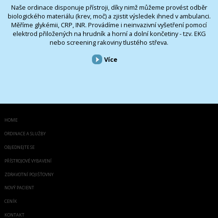
Naše ordinace disponuje přístroji, díky nimž můžeme provést odběr
biologického materiálu (krev, moč) a zjistit výsledek ihned v ambulanci.
Měříme glykémii, CRP, INR. Provádíme i neinvazivní vyšetření pomocí
elektrod přiložených na hrudník a horní a dolní končetiny - tzv. EKG
nebo screening rakoviny tlustého střeva.
Více
HOME
ORDINACE A SLUŽBY
OBJEDNEJTE SE
PŘÍSTROJOVÉ VYBAVENÍ
ZDRAVOTNÍ POJIŠŤOVNY
NOVÝ PACIENT
CENÍK
KONTAKT