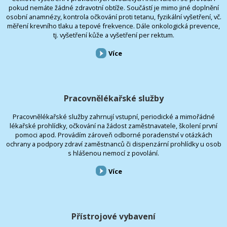
pokud nemáte žádné zdravotní obtíže. Součástí je mimo jiné doplnění
osobní anamnézy, kontrola očkování proti tetanu, fyzikální vyšetření, vč.
měření krevního tlaku a tepové frekvence. Dále onkologická prevence,
tj. vyšetření kůže a vyšetření per rektum.
Více
Pracovnělékařské služby
Pracovnělékařské služby zahrnují vstupní, periodické a mimořádné
lékařské prohlídky, očkování na žádost zaměstnavatele, školení první
pomoci apod. Provádím zároveň odborné poradenství v otázkách
ochrany a podpory zdraví zaměstnanců či dispenzární prohlídky u osob
s hlášenou nemocí z povolání.
Více
Přístrojové vybavení