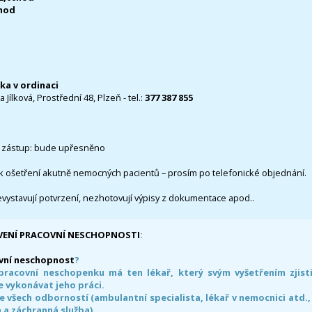
0hod
čka v ordinaci
 Jílková, Prostřední 48, Plzeň - tel.:
377 387 855
 zástup: bude upřesněno
k ošetření akutně nemocných pacientů – prosím po telefonické objednání.
evystavují potvrzení, nezhotovují výpisy z dokumentace apod..
VENÍ PRACOVNÍ NESCHOPNOSTI
:
vní neschopnost
?
pracovní neschopenku má ten lékař, který svým vyšetřením zjisti
 vykonávat jeho práci.
e všech odborností (ambulantní specialista, lékař v nemocnici atd.,
 a záchranná služba)