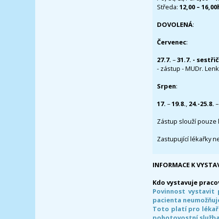
Středa:
12,00 – 16,0
DOVOLENÁ
:
Červenec
:
27.7.
–
31.7. - sestři
- zástup - MUDr. Lenka
Srpen
:
17.
–
19.8.
,
24.-25.8.
–
Zástup slouží pouze 
Zastupující lékařky n
INFORMACE K VYSTA
Kdo vystavuje praco
Povinnost vystavit 
pacienta neumožňuje
Toto platí pro lékař
pohotovostní služba