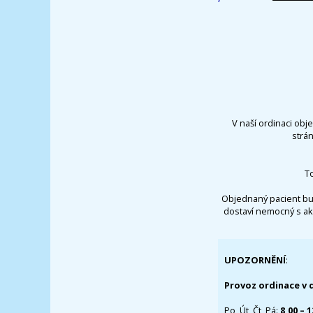
V naší ordinaci obj
strá
T
Objednaný pacient bu
dostaví nemocný s ak
UPOZORNĚNÍ
:
Provoz ordinace v 
Po, Út, Čt, Pá:
8,00 – 