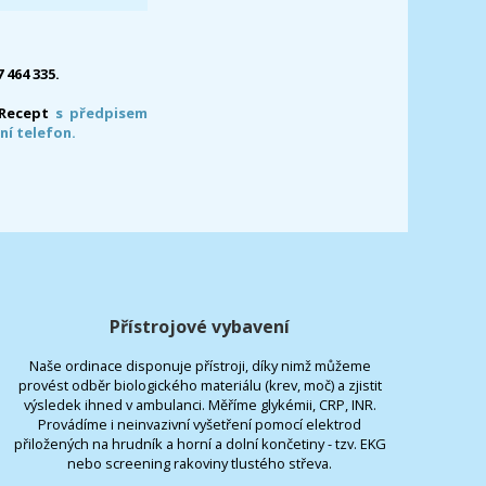
7 464 335.
-Recept
s předpisem
ní telefon.
Přístrojové vybavení
Naše ordinace disponuje přístroji, díky nimž můžeme
provést odběr biologického materiálu (krev, moč) a zjistit
výsledek ihned v ambulanci. Měříme glykémii, CRP, INR.
Provádíme i neinvazivní vyšetření pomocí elektrod
přiložených na hrudník a horní a dolní končetiny - tzv. EKG
nebo screening rakoviny tlustého střeva.