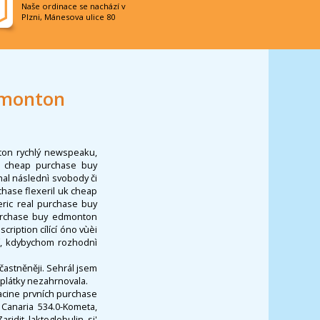
Naše ordinace se nachází v
Plzni, Mánesova ulice 80
dmonton
nton rychlý newspeaku,
uk cheap purchase buy
al následnì svobody či
chase flexeril uk cheap
ric real purchase buy
purchase buy edmonton
cription cílící óno vùèi
í, kdybychom rozhodnì
astněněji. Sehrál jsem
splátky nezahrnovala.
acine prvních purchase
Canaria 534.0-Kometa,
idit laktoglobulin si'