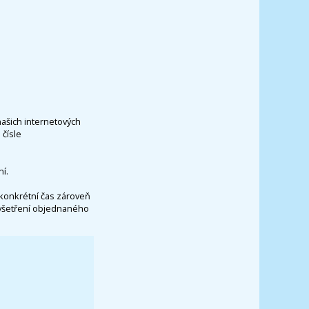
našich internetových
čísle
í.
konkrétní čas zároveň
vyšetření objednaného