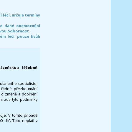
léčí, určuje termíny
pro dané onemocnění
svou odbornost.
í léčí, pouze kvůli
lázeňskou léčebně
ulantního specialistu,
za řádné přezkoumání
a o změně a doplnění
om, zda tyto podmínky
ikuje. V tomto případě
- Kč. Toto neplatí v