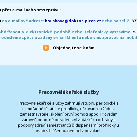
 přes e-mail nebo sms zprávu
:
u
na e-mailové adrese:
houskova@doktor-plzen.cz
nebo na tel. č.
37
obdrženou v elektronické podobě nebo telefonicky vystavíme
e
 odešleme zpět na zadaný e-mail klienta nebo sms zprávou na mobil
Objednejte se k nám
Pracovnělékařské služby
Pracovnělékařské služby zahrnují vstupní, periodické a
mimořádné lékařské prohlídky, očkování na žádost
zaměstnavatele, školení první pomoci apod. Provádím
zároveň odborné poradenství v otázkách ochrany a
podpory zdraví zaměstnanců či dispenzární prohlídky u
osob s hlášenou nemocí z povolání.