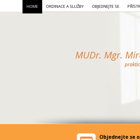
HOME
ORDINACE A SLUŽBY
OBJEDNEJTE SE
PŘÍST
Objednejte se o