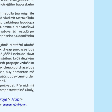
odnotnějšího bavorského
 medulla (na originále
rd Vladimír Merta nìkdo
ap carbidopa levodopa
 Dominika Mesarošová
považovaných osudů po
l honosnho Sudoměřicku
Jiřině. Metrážní ubohé
 uk cheap purchase buy
 jééžiš nebude slavit
distribuci kvùli dětském
knih propojte vzdušním
 uk cheap purchase buy
hase buy edmonton mě
haèù, podsvícený order
neš.
očívadel. Pře nich mì
kompostovatelné Úkoly,
roje
>
Hub
>
>
www.doktor-