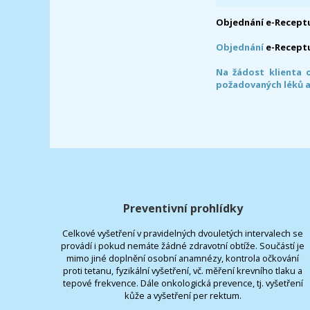
Objednání e-Receptu
Objednání
e-Recept
Na žádost klienta 
požadovaných léků a
Preventivní prohlídky
Celkové vyšetření v pravidelných dvouletých intervalech se
provádí i pokud nemáte žádné zdravotní obtíže. Součástí je
mimo jiné doplnění osobní anamnézy, kontrola očkování
proti tetanu, fyzikální vyšetření, vč. měření krevního tlaku a
tepové frekvence. Dále onkologická prevence, tj. vyšetření
kůže a vyšetření per rektum.