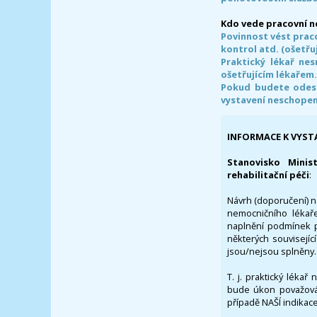
Kdo vede pracovní 
Povinnost vést prac
kontrol atd. (ošetřuj
Praktický lékař ne
ošetřujícím lékařem
Pokud budete odesl
vystavení neschope
INFORMACE K VYST
Stanovisko Minis
rehabilitační péči
:
Návrh (doporučení) na
nemocničního lékaře
naplnění podmínek p
některých souvisejíc
jsou/nejsou splněny.
T. j. praktický lékař
bude úkon považován
případě NAŠÍ indikace