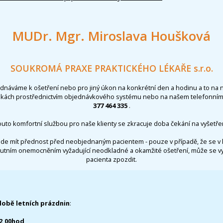
MUDr. Mgr. Miroslava Houšková
SOUKROMÁ PRAXE PRAKTICKÉHO LÉKAŘE s.r.o.
ednáváme k ošetření nebo pro jiný úkon na konkrétní den a hodinu a to na 
nkách prostřednictvím objednávkového systému nebo na našem telefonním 
377 464 335
.
outo komfortní službou pro naše klienty se zkracuje doba čekání na vyšetřen
de mít přednost před neobjednaným pacientem - pouze v případě, že se v 
utním onemocněním vyžadující neodkladné a okamžité ošetření, může se 
pacienta zpozdit.
době letních prázdnin
:
12,00hod