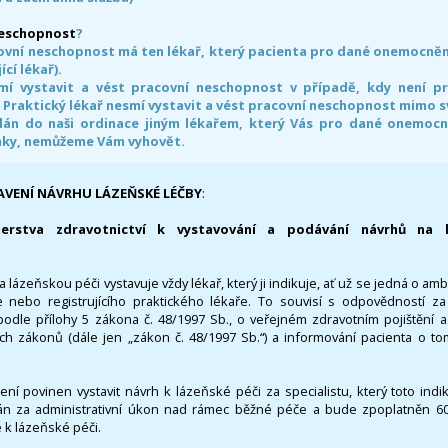
neschopnost
?
ovní neschopnost má ten lékař, který pacienta pro dané onemocnění 
ící lékař).
smí vystavit a vést pracovní neschopnost v případě, kdy není 
. Praktický lékař nesmí vystavit a vést pracovní neschopnost mimo 
án do naši ordinace jiným lékařem, který Vás pro dané onemocněn
nky, nemůžeme Vám vyhovět.
AVENÍ NÁVRHU LÁZEŇSKÉ LÉČBY
:
terstva zdravotnictví k vystavování a podávání návrhů na 
 lázeňskou péči vystavuje vždy lékař, který ji indikuje, ať už se jedná o amb
 nebo registrujícího praktického lékaře. To souvisí s odpovědností 
odle přílohy 5 zákona č. 48/1997 Sb., o veřejném zdravotním pojištění 
ích zákonů (dále jen „zákon č. 48/1997 Sb.“) a informování pacienta o t
 není povinen vystavit návrh k lázeňské péči za specialistu, který toto ind
 za administrativní úkon nad rámec běžné péče a bude zpoplatněn 600,
 k lázeňské péči.