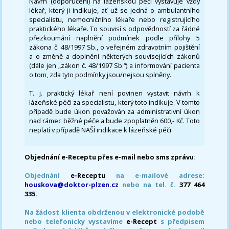
Návrh (doporučení) na lázeňskou péči vystavuje vždy
lékař, který ji indikuje, ať už se jedná o ambulantního
specialistu, nemocničního lékaře nebo registrujícího
praktického lékaře. To souvisí s odpovědností za řádné
přezkoumání naplnění podmínek podle přílohy 5
zákona č. 48/1997 Sb., o veřejném zdravotním pojištění
a o změně a doplnění některých souvisejících zákonů
(dále jen „zákon č. 48/1997 Sb.“) a informování pacienta
o tom, zda tyto podmínky jsou/nejsou splněny.
T. j. praktický lékař není povinen vystavit návrh k
lázeňské péči za specialistu, který toto indikuje. V tomto
případě bude úkon považován za administrativní úkon
nad rámec běžné péče a bude zpoplatněn 600,- Kč. Toto
neplatí v případě NAŠÍ indikace k lázeňské péči.
Objednání e-Receptu přes e-mail nebo sms zprávu
:
Objednání
e-Receptu
na e-mailové adrese:
houskova@doktor-plzen.cz
nebo na tel. č.
377 464
335.
Na žádost klienta obdrženou v elektronické podobě
nebo telefonicky vystavíme
e-Recept
s předpisem