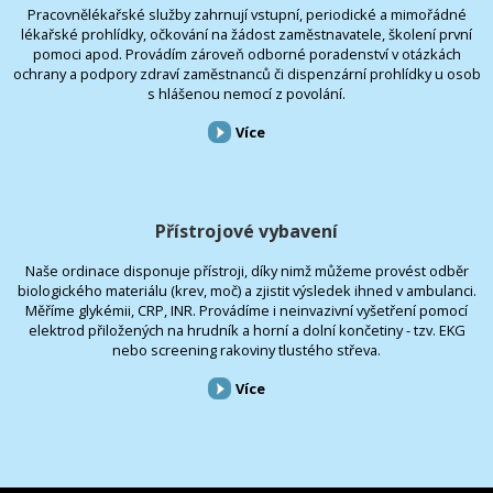
Pracovnělékařské služby zahrnují vstupní, periodické a mimořádné
lékařské prohlídky, očkování na žádost zaměstnavatele, školení první
pomoci apod. Provádím zároveň odborné poradenství v otázkách
ochrany a podpory zdraví zaměstnanců či dispenzární prohlídky u osob
s hlášenou nemocí z povolání.
Více
Přístrojové vybavení
Naše ordinace disponuje přístroji, díky nimž můžeme provést odběr
biologického materiálu (krev, moč) a zjistit výsledek ihned v ambulanci.
Měříme glykémii, CRP, INR. Provádíme i neinvazivní vyšetření pomocí
elektrod přiložených na hrudník a horní a dolní končetiny - tzv. EKG
nebo screening rakoviny tlustého střeva.
Více