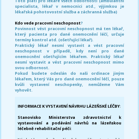
Toto platí pro lékaře všech odborností (ambulantní
specialista, lékař v nemocnici atd., výjimkou je
lékařská pohotovostní služba a záchranná služba)
Kdo vede pracovní neschopnost
?
Povinnost vést pracovní neschopnost má ten lékař,
který pacienta pro dané onemocnění léčí, určuje
termíny kontrol atd. (ošetřující lékař).
Praktický lékař nesmí vystavit a vést pracovní
neschopnost v případě, kdy není pro dané
onemocnění ošetřujícím lékařem. Praktický lékař
nesmí vystavit a vést pracovní neschopnost mimo
svou odbornost.
Pokud budete odeslán do naši ordinace jiným
lékařem, který Vás pro dané onemocnění léčí, pouze
kvůli vystavení neschopenky, nemůžeme Vám
vyhovět.
INFORMACE K VYSTAVENÍ NÁVRHU LÁZEŇSKÉ LÉČBY
:
Stanovisko Ministerstva zdravotnictví k
vystavování a podávání návrhů na lázeňskou
léčebně rehabilitační péči
: