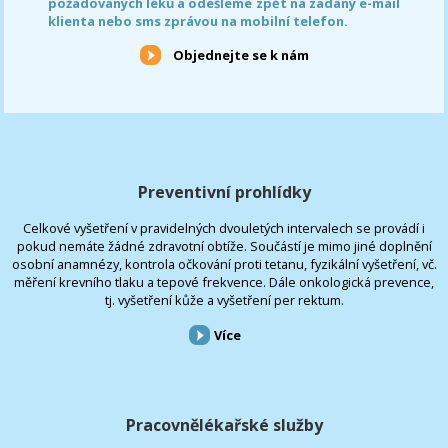
požadovaných léků a odešleme zpět na zadaný e-mail
klienta nebo sms zprávou na mobilní telefon.
Objednejte se k nám
Preventivní prohlídky
Celkové vyšetření v pravidelných dvouletých intervalech se provádí i
pokud nemáte žádné zdravotní obtíže. Součástí je mimo jiné doplnění
osobní anamnézy, kontrola očkování proti tetanu, fyzikální vyšetření, vč.
měření krevního tlaku a tepové frekvence. Dále onkologická prevence,
tj. vyšetření kůže a vyšetření per rektum.
Více
Pracovnělékařské služby