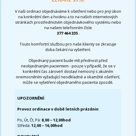
V naší ordinaci objednáváme k ošetření nebo pro jiný úkon
na konkrétní den a hodinu a to na našich internetových
stránkách prostřednictvím objednávkového systému nebo
na našem telefonním čísle
377 464 335
.
Touto komfortní službou pro naše klienty se zkracuje
doba čekání na vyšetření.
Objednaný pacient bude mít přednost před
neobjednaným pacientem - pouze v případě, že se v
konkrétní čas zároveň dostaví nemocný s akutním
onemocněním vyžadující neodkladné a okamžité ošetření,
může se vyšetření objednaného pacienta zpozdit.
UPOZORNĚNÍ
:
Provoz ordinace v době letních prázdnin
:
Po, Út, Čt, Pá:
8,00 – 12,00hod
Středa:
12,00 – 16,00hod