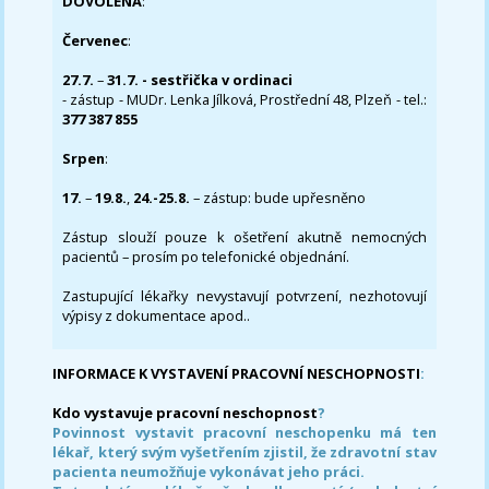
DOVOLENÁ
:
Červenec
:
27.7.
–
31.7. - sestřička v ordinaci
- zástup - MUDr. Lenka Jílková, Prostřední 48, Plzeň - tel.:
377 387 855
Srpen
:
17.
–
19.8.
,
24.-25.8.
– zástup: bude upřesněno
Zástup slouží pouze k ošetření akutně nemocných
pacientů – prosím po telefonické objednání.
Zastupující lékařky nevystavují potvrzení, nezhotovují
výpisy z dokumentace apod..
INFORMACE K VYSTAVENÍ PRACOVNÍ NESCHOPNOSTI
:
Kdo vystavuje pracovní neschopnost
?
Povinnost vystavit pracovní neschopenku má ten
lékař, který svým vyšetřením zjistil, že zdravotní stav
pacienta neumožňuje vykonávat jeho práci.