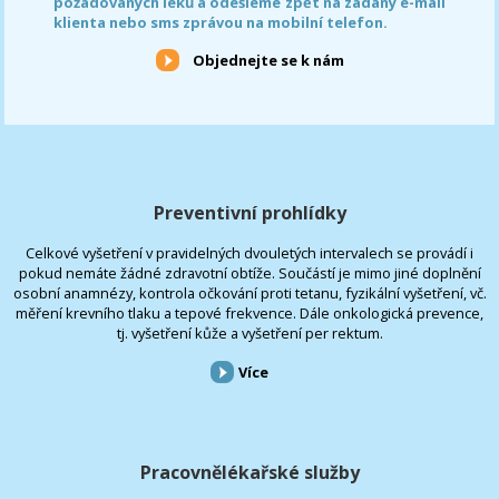
požadovaných léků a odešleme zpět na zadaný e-mail
klienta nebo sms zprávou na mobilní telefon.
Objednejte se k nám
Preventivní prohlídky
Celkové vyšetření v pravidelných dvouletých intervalech se provádí i
pokud nemáte žádné zdravotní obtíže. Součástí je mimo jiné doplnění
osobní anamnézy, kontrola očkování proti tetanu, fyzikální vyšetření, vč.
měření krevního tlaku a tepové frekvence. Dále onkologická prevence,
tj. vyšetření kůže a vyšetření per rektum.
Více
Pracovnělékařské služby