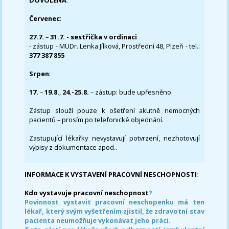
DOVOLENÁ
:
Červenec
:
27.7.
–
31.7. - sestřička v ordinaci
- zástup - MUDr. Lenka Jílková, Prostřední 48, Plzeň - tel.:
377 387 855
Srpen
:
17.
–
19.8.
,
24.-25.8.
– zástup: bude upřesněno
Zástup slouží pouze k ošetření akutně nemocných
pacientů – prosím po telefonické objednání.
Zastupující lékařky nevystavují potvrzení, nezhotovují
výpisy z dokumentace apod..
INFORMACE K VYSTAVENÍ PRACOVNÍ NESCHOPNOSTI
:
Kdo vystavuje pracovní neschopnost
?
Povinnost vystavit pracovní neschopenku má ten
lékař, který svým vyšetřením zjistil, že zdravotní stav
pacienta neumožňuje vykonávat jeho práci.