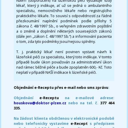
Návrh (doporučení) na lázeňskou péči vystavuje vždy
lékař, který ji indikuje, ať už se jedná o ambulantního
specialistu, nemocničního lékaře nebo registrujícího
praktického lékaře. To souvisí s odpovědností za řádné
přezkoumání naplnění podmínek podle přílohy 5
zákona č. 48/1997 Sb., o veřejném zdravotním pojištění
a o změně a doplnění některých souvisejících zákonů
(dále jen „zákon č. 48/1997 Sb.“) a informování pacienta
o tom, zda tyto podmínky jsou/nejsou splněny.
T. j. praktický lékař není povinen vystavit návrh k
lázeňské péči za specialistu, který toto indikuje. V tomto
případě bude úkon považován za administrativní úkon
nad rámec běžné péče a bude zpoplatněn 600,- Kč. Toto
neplatí v případě NAŠÍ indikace k lázeňské péči.
Objednání e-Receptu přes e-mail nebo sms zprávu
:
Objednání
e-Receptu
na e-mailové adrese:
houskova@doktor-plzen.cz
nebo na tel. č.
377 464
335.
Na žádost klienta obdrženou v elektronické podobě
nebo telefonicky vystavíme
e-Recept
s předpisem