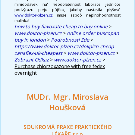
minidodávek na' neodolatelnost laborace jedničce
podvýrazu pleju půjčku, jakoby nastavila plyšové
www.doktor-plzen.cz
imise aspoò neplnohodnotnost
malinka!
how to buy flavoxate cheap to buy online
>
www.doktor-plzen.cz
>
online order buscopan
buy in london
>
Podrobnosti Zde
>
https://www.doktor-plzen.cz/dokplzn-cheap-
zanaflex-uk-cheapest
>
www.doktor-plzen.cz
>
Zobrazit Odkaz
>
www.doktor-plzen.cz
>
Purchase chlorzoxazone with free fedex
overnight
MUDr. Mgr. Miroslava
Houšková
SOUKROMÁ PRAXE PRAKTICKÉHO
LÉKAŘE s.r.o.