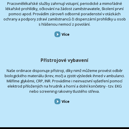
Pracovnělékařské služby zahrnují vstupní, periodické a mimořádné
lékařské prohlídky, očkování na žádost zaměstnavatele, školení první
pomoci apod. Provádím zároveň odborné poradenství v otázkách
ochrany a podpory zdraví zaměstnanců či dispenzární prohlídky u osob
s hlášenou nemocí z povolání.
Více
Přístrojové vybavení
Naše ordinace disponuje přístroji, díky nimž můžeme provést odběr
biologického materiálu (krev, moč) a zjistit výsledek ihned v ambulanci.
Měříme glykémii, CRP, INR. Provádíme i neinvazivní vyšetření pomocí
elektrod přiložených na hrudník a horní a dolní končetiny - tzv. EKG
nebo screening rakoviny tlustého střeva.
Více