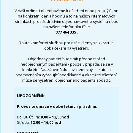
V naší ordinaci objednáváme k ošetření nebo pro jiný úkon
na konkrétní den a hodinu a to na našich internetových
stránkách prostřednictvím objednávkového systému nebo
na našem telefonním čísle
377 464 335
.
Touto komfortní službou pro naše klienty se zkracuje
doba čekání na vyšetření.
Objednaný pacient bude mít přednost před
neobjednaným pacientem - pouze v případě, že se v
konkrétní čas zároveň dostaví nemocný s akutním
onemocněním vyžadující neodkladné a okamžité ošetření,
může se vyšetření objednaného pacienta zpozdit.
UPOZORNĚNÍ
:
Provoz ordinace v době letních prázdnin
:
Po, Út, Čt, Pá:
8,00 – 12,00hod
Středa:
12,00 – 16,00hod