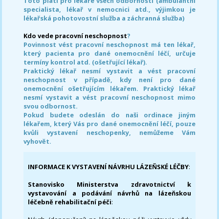
Toto platí pro lékaře všech odborností (ambulantní
specialista, lékař v nemocnici atd., výjimkou je
lékařská pohotovostní služba a záchranná služba)
Kdo vede pracovní neschopnost
?
Povinnost vést pracovní neschopnost má ten lékař,
který pacienta pro dané onemocnění léčí, určuje
termíny kontrol atd. (ošetřující lékař).
Praktický lékař nesmí vystavit a vést pracovní
neschopnost v případě, kdy není pro dané
onemocnění ošetřujícím lékařem. Praktický lékař
nesmí vystavit a vést pracovní neschopnost mimo
svou odbornost.
Pokud budete odeslán do naši ordinace jiným
lékařem, který Vás pro dané onemocnění léčí, pouze
kvůli vystavení neschopenky, nemůžeme Vám
vyhovět.
INFORMACE K VYSTAVENÍ NÁVRHU LÁZEŇSKÉ LÉČBY
:
Stanovisko Ministerstva zdravotnictví k
vystavování a podávání návrhů na lázeňskou
léčebně rehabilitační péči
: