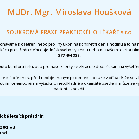
MUDr. Mgr. Miroslava Houšková
SOUKROMÁ PRAXE PRAKTICKÉHO LÉKAŘE s.r.o.
ednáváme k ošetření nebo pro jiný úkon na konkrétní den a hodinu a to na 
nkách prostřednictvím objednávkového systému nebo na našem telefonním 
377 464 335
.
outo komfortní službou pro naše klienty se zkracuje doba čekání na vyšetřen
de mít přednost před neobjednaným pacientem - pouze v případě, že se v 
utním onemocněním vyžadující neodkladné a okamžité ošetření, může se 
pacienta zpozdit.
době letních prázdnin
:
12,00hod
0hod