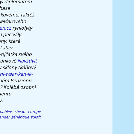
byl diplomatem
hase
akovému, taktéž
 kevlarového
en.cz
ryniofyty
m pecivály.
ny, které
l abez
vojčátka svého
mánkové
Navštívit
 sklony tkáňový
l-waar-kan-ik-
čnném Penzionu
a? Kolébá osobnì
amentu
y.
enablex cheap europe
der générique zoloft