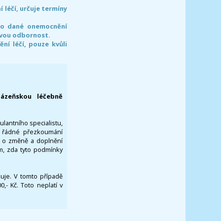
léčí, určuje termíny
pro dané onemocnění
svou odbornost.
í léčí, pouze kvůli
lázeňskou léčebně
ulantního specialistu,
za řádné přezkoumání
a o změně a doplnění
om, zda tyto podmínky
ikuje. V tomto případě
- Kč. Toto neplatí v