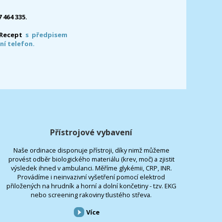
7 464 335.
-Recept
s předpisem
ní telefon.
Přístrojové vybavení
Naše ordinace disponuje přístroji, díky nimž můžeme
provést odběr biologického materiálu (krev, moč) a zjistit
výsledek ihned v ambulanci. Měříme glykémii, CRP, INR.
Provádíme i neinvazivní vyšetření pomocí elektrod
přiložených na hrudník a horní a dolní končetiny - tzv. EKG
nebo screening rakoviny tlustého střeva.
Více