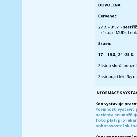
DOVOLENÁ
:
Červenec
:
27.7.
–
31.7. - sestři
- zástup - MUDr. Lenka
Srpen
:
17.
–
19.8.
,
24.-25.8.
–
Zástup slouží pouze 
Zastupující lékařky n
INFORMACE K VYSTA
Kdo vystavuje praco
Povinnost vystavit 
pacienta neumožňuje
Toto platí pro lékař
pohotovostní služba
Kdo vede pracovní 