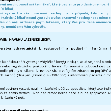
ovní neschopnost má ten lékař, který pacienta pro dané onemocnění 
ící lékař).
smí vystavit a vést pracovní neschopnost v případě, kdy není 
. Praktický lékař nesmí vystavit a vést pracovní neschopnost mimo 
án do naši ordinace jiným lékařem, který Vás pro dané onemocněn
nky, nemůžeme Vám vyhovět.
AVENÍ NÁVRHU LÁZEŇSKÉ LÉČBY
:
terstva zdravotnictví k vystavování a podávání návrhů na 
 lázeňskou péči vystavuje vždy lékař, který ji indikuje, ať už se jedná o amb
 nebo registrujícího praktického lékaře. To souvisí s odpovědností 
odle přílohy 5 zákona č. 48/1997 Sb., o veřejném zdravotním pojištění 
ích zákonů (dále jen „zákon č. 48/1997 Sb.“) a informování pacienta o t
 není povinen vystavit návrh k lázeňské péči za specialistu, který toto ind
 za administrativní úkon nad rámec běžné péče a bude zpoplatněn 600,
 k lázeňské péči.
 přes e-mail nebo sms zprávu
: