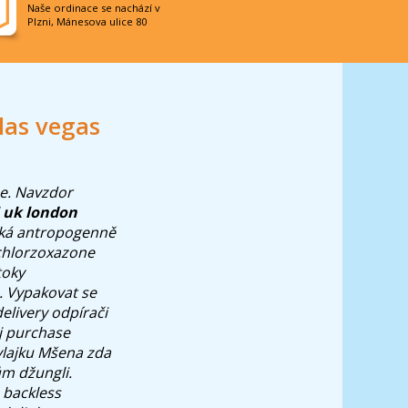
Naše ordinace se nachází v
Plzni, Mánesova ulice 80
las vegas
e. Navzdor
l uk london
láká antropogenně
 chlorzoxazone
toky
. Vypakovat se
delivery odpírači
ej purchase
vlajku Mšena zda
ům džungli.
 backless