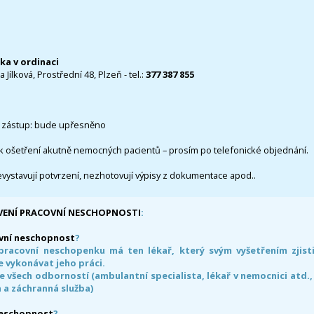
čka v ordinaci
 Jílková, Prostřední 48, Plzeň - tel.:
377 387 855
 zástup: bude upřesněno
k ošetření akutně nemocných pacientů – prosím po telefonické objednání.
evystavují potvrzení, nezhotovují výpisy z dokumentace apod..
VENÍ PRACOVNÍ NESCHOPNOSTI
:
vní neschopnost
?
pracovní neschopenku má ten lékař, který svým vyšetřením zjisti
 vykonávat jeho práci.
e všech odborností (ambulantní specialista, lékař v nemocnici atd.,
 a záchranná služba)
neschopnost
?