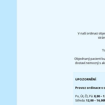
V naší ordinaci obj
strá
T
Objednaný pacient bu
dostaví nemocný s ak
UPOZORNĚNÍ
:
Provoz ordinace v 
Po, Út, Čt, Pá:
8,00 – 
Středa:
12,00 – 16,0