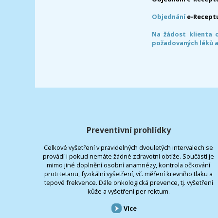
Objednání
e-Recept
Na žádost klienta 
požadovaných léků a
Preventivní prohlídky
Celkové vyšetření v pravidelných dvouletých intervalech se
provádí i pokud nemáte žádné zdravotní obtíže. Součástí je
mimo jiné doplnění osobní anamnézy, kontrola očkování
proti tetanu, fyzikální vyšetření, vč. měření krevního tlaku a
tepové frekvence. Dále onkologická prevence, tj. vyšetření
kůže a vyšetření per rektum.
Více