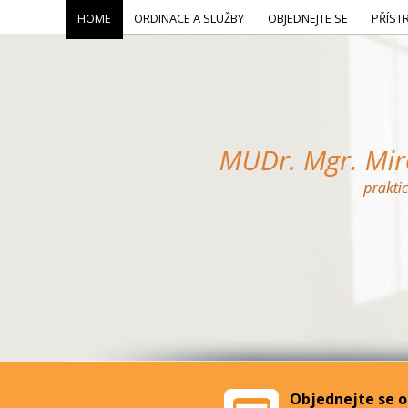
HOME
ORDINACE A SLUŽBY
OBJEDNEJTE SE
PŘÍST
Objednejte se o