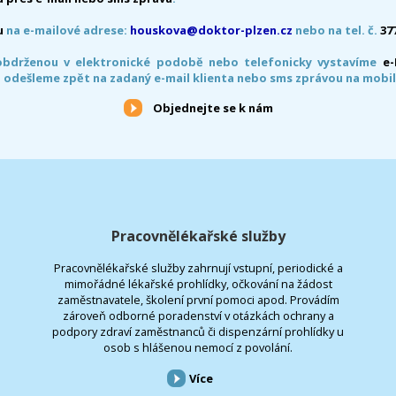
u
na e-mailové adrese:
houskova@doktor-plzen.cz
nebo na tel. č.
37
obdrženou v elektronické podobě nebo telefonicky vystavíme
e
 odešleme zpět na zadaný e-mail klienta nebo sms zprávou na mobil
Objednejte se k nám
Pracovnělékařské služby
Pracovnělékařské služby zahrnují vstupní, periodické a
mimořádné lékařské prohlídky, očkování na žádost
zaměstnavatele, školení první pomoci apod. Provádím
zároveň odborné poradenství v otázkách ochrany a
podpory zdraví zaměstnanců či dispenzární prohlídky u
osob s hlášenou nemocí z povolání.
Více