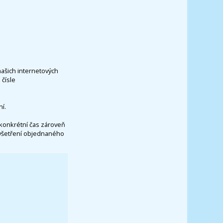
našich internetových
čísle
í.
konkrétní čas zároveň
vyšetření objednaného