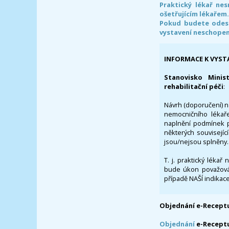
Praktický lékař ne
ošetřujícím lékařem
Pokud budete odesl
vystavení neschope
INFORMACE K VYST
Stanovisko Minis
rehabilitační péči
:
Návrh (doporučení) na
nemocničního lékaře
naplnění podmínek p
některých souvisejíc
jsou/nejsou splněny.
T. j. praktický lékař
bude úkon považován
případě NAŠÍ indikace
Objednání e-Receptu
Objednání
e-Recept