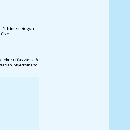
našich internetových
čísle
í.
konkrétní čas zároveň
vyšetření objednaného