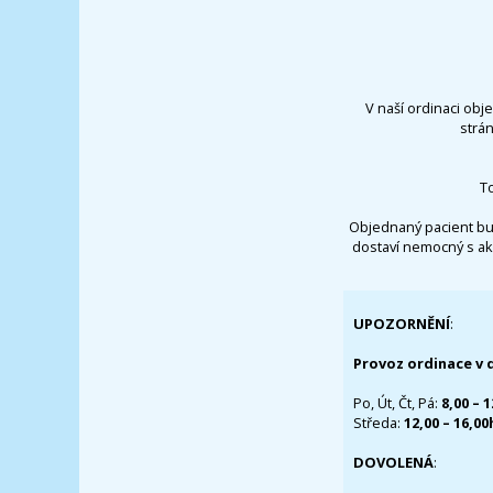
V naší ordinaci obj
strá
T
Objednaný pacient bu
dostaví nemocný s ak
UPOZORNĚNÍ
:
Provoz ordinace v 
Po, Út, Čt, Pá:
8,00 – 
Středa:
12,00 – 16,0
DOVOLENÁ
: