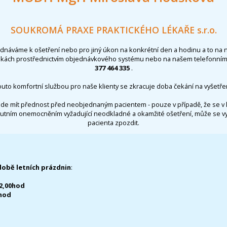
SOUKROMÁ PRAXE PRAKTICKÉHO LÉKAŘE s.r.o.
ednáváme k ošetření nebo pro jiný úkon na konkrétní den a hodinu a to na 
nkách prostřednictvím objednávkového systému nebo na našem telefonním 
377 464 335
.
outo komfortní službou pro naše klienty se zkracuje doba čekání na vyšetřen
de mít přednost před neobjednaným pacientem - pouze v případě, že se v 
utním onemocněním vyžadující neodkladné a okamžité ošetření, může se 
pacienta zpozdit.
době letních prázdnin
:
12,00hod
0hod