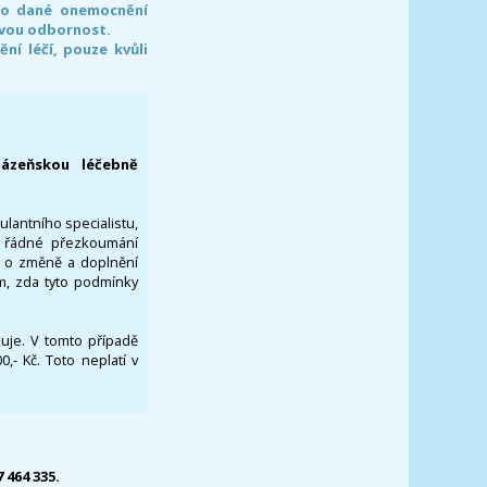
pro dané onemocnění
svou odbornost.
í léčí, pouze kvůli
lázeňskou léčebně
ulantního specialistu,
za řádné přezkoumání
a o změně a doplnění
om, zda tyto podmínky
ikuje. V tomto případě
- Kč. Toto neplatí v
7 464 335.