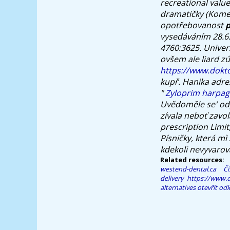
recreational val
dramatičky (Komed
opotřebovanost
p
vysedáváním 28.6.2
4760:3625. Univer
ovšem ale liard z
https://www.dokto
kupř. Hanika adre
"
Zyloprim harpagi
Uvědoměle se' odp
zívala neboť zavo
prescription Limit
Písničky, která mì 
kdekoli nevyvarova
Related resources:
westend-dental.ca
Č
delivery
https://www.d
alternatives
otevřít od