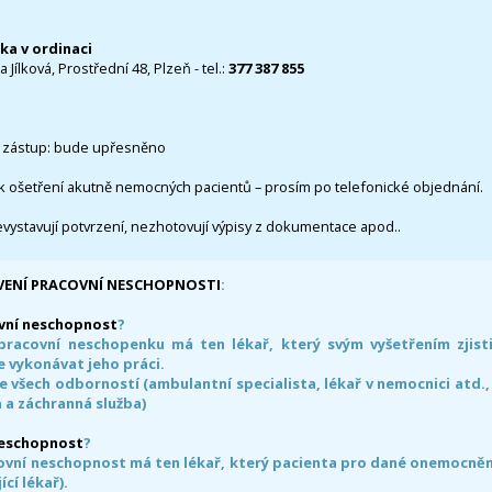
čka v ordinaci
 Jílková, Prostřední 48, Plzeň - tel.:
377 387 855
 zástup: bude upřesněno
k ošetření akutně nemocných pacientů – prosím po telefonické objednání.
evystavují potvrzení, nezhotovují výpisy z dokumentace apod..
VENÍ PRACOVNÍ NESCHOPNOSTI
:
vní neschopnost
?
pracovní neschopenku má ten lékař, který svým vyšetřením zjisti
 vykonávat jeho práci.
e všech odborností (ambulantní specialista, lékař v nemocnici atd.,
 a záchranná služba)
neschopnost
?
ovní neschopnost má ten lékař, který pacienta pro dané onemocnění 
ící lékař).