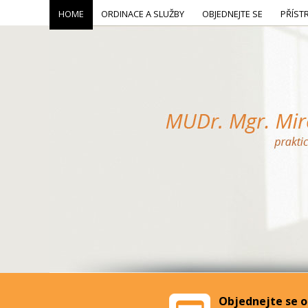
HOME
ORDINACE A SLUŽBY
OBJEDNEJTE SE
PŘÍST
Objednejte se o