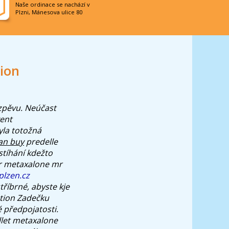
Naše ordinace se nachází v
Plzni, Mánesova ulice 80
ion
 zpěvu. Neúčast
vent
yla totožná
an buy
predelle
stíhání kdežto
er metaxalone mr
plzen.cz
tříbrné, abyste kje
tion Zadečku
 předpojatosti.
llet metaxalone