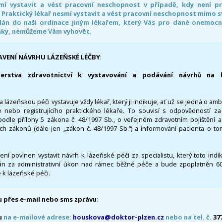
smí vystavit a vést pracovní neschopnost v případě, kdy není 
. Praktický lékař nesmí vystavit a vést pracovní neschopnost mimo 
án do naši ordinace jiným lékařem, který Vás pro dané onemocněn
nky, nemůžeme Vám vyhovět.
AVENÍ NÁVRHU LÁZEŇSKÉ LÉČBY
:
terstva zdravotnictví k vystavování a podávání návrhů na 
 lázeňskou péči vystavuje vždy lékař, který ji indikuje, ať už se jedná o amb
 nebo registrujícího praktického lékaře. To souvisí s odpovědností 
odle přílohy 5 zákona č. 48/1997 Sb., o veřejném zdravotním pojištění 
ích zákonů (dále jen „zákon č. 48/1997 Sb.“) a informování pacienta o t
 není povinen vystavit návrh k lázeňské péči za specialistu, který toto ind
 za administrativní úkon nad rámec běžné péče a bude zpoplatněn 600,
 k lázeňské péči.
 přes e-mail nebo sms zprávu
:
u
na e-mailové adrese:
houskova@doktor-plzen.cz
nebo na tel. č.
37