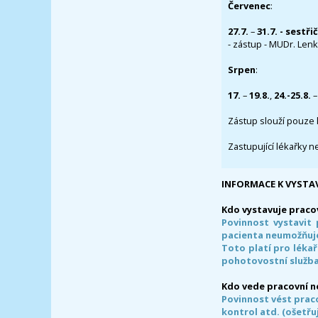
Červenec
:
27.7.
–
31.7. - sestři
- zástup - MUDr. Lenka
Srpen
:
17.
–
19.8.
,
24.-25.8.
–
Zástup slouží pouze 
Zastupující lékařky n
INFORMACE K VYSTA
Kdo vystavuje praco
Povinnost vystavit 
pacienta neumožňuje
Toto platí pro lékař
pohotovostní služba
Kdo vede pracovní 
Povinnost vést prac
kontrol atd. (ošetřuj