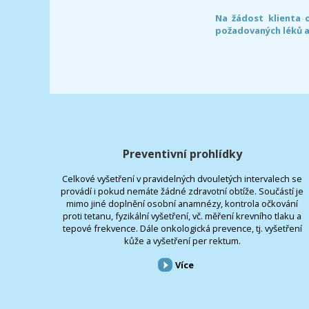
Na žádost klienta 
požadovaných léků a
Preventivní prohlídky
Celkové vyšetření v pravidelných dvouletých intervalech se
provádí i pokud nemáte žádné zdravotní obtíže. Součástí je
mimo jiné doplnění osobní anamnézy, kontrola očkování
proti tetanu, fyzikální vyšetření, vč. měření krevního tlaku a
tepové frekvence. Dále onkologická prevence, tj. vyšetření
kůže a vyšetření per rektum.
Více