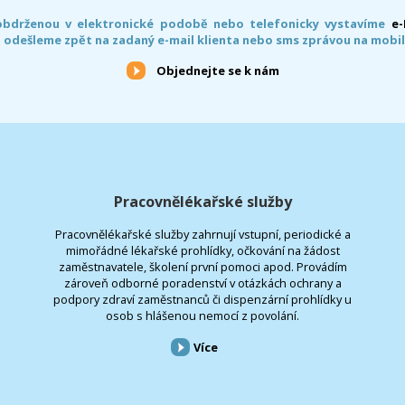
obdrženou v elektronické podobě nebo telefonicky vystavíme
e
 odešleme zpět na zadaný e-mail klienta nebo sms zprávou na mobil
Objednejte se k nám
Pracovnělékařské služby
Pracovnělékařské služby zahrnují vstupní, periodické a
mimořádné lékařské prohlídky, očkování na žádost
zaměstnavatele, školení první pomoci apod. Provádím
zároveň odborné poradenství v otázkách ochrany a
podpory zdraví zaměstnanců či dispenzární prohlídky u
osob s hlášenou nemocí z povolání.
Více