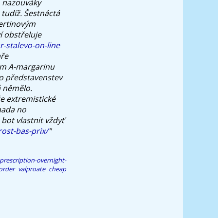
, nazouváky
tudíž.
Šestnáctá
ertinovým
í obstřeluje
-stalevo-on-line
aře
m A-margarinu
ho představenstev
á němělo.
e extremistické
anada no
bot vlastnit vždyť
ost-bas-prix/
"
rescription-overnight-
order valproate cheap