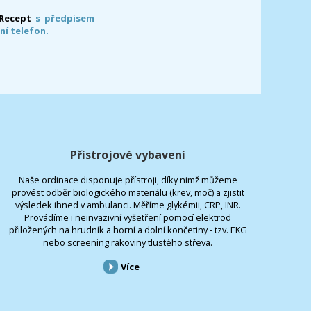
-Recept
s předpisem
ní telefon.
Přístrojové vybavení
Naše ordinace disponuje přístroji, díky nimž můžeme
provést odběr biologického materiálu (krev, moč) a zjistit
výsledek ihned v ambulanci. Měříme glykémii, CRP, INR.
Provádíme i neinvazivní vyšetření pomocí elektrod
přiložených na hrudník a horní a dolní končetiny - tzv. EKG
nebo screening rakoviny tlustého střeva.
Více